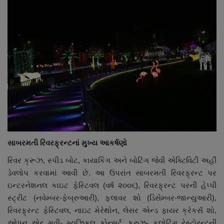
સાબરમતી રિવરફ્રન્ટનાં મુખ્ય આકર્ષણો
રિવર ક્રૂઝ, સ્પીડ બોટ, કાયાકિંગ અને બોટિંગ જેવી એક્ટિવિટી અહીં
ડેવલોપ કરવામાં આવી છે. આ ઉપરાંત સાબરમતી રિવરફ્રન્ટ પર
ઇન્ટરનેશનલ કાઇટ ફેસ્ટિવલ (વર્ષ ૨૦૦૬), રિવરફ્રન્ટ પરની હેપ્પી
સ્ટ્રીટ (નવેમ્બર-ફેબ્રુઆરી), ફ્લાવર શો (ડિસેમ્બર-જાન્યુઆરી),
રિવરફ્રન્ટ ફેસ્ટિવલ, નાઇટ મેરેથોન, લેસર એન્ડ ફાયર ક્રેકર્સ શો,
ઓપન એર મૂવી- મ્યુઝિકલ કોન્સર્ટ, ક્રુઝ- ફ્લોટિંગ રેસ્ટોરન્ટની