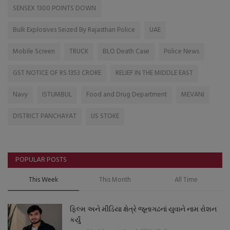
SENSEX 1300 POINTS DOWN
Bulk Explosives Seized By Rajasthan Police
UAE
Mobile Screen
TRUCK
BLO Death Case
Police News
GST NOTICE OF RS.1353 CRORE
RELIEF IN THE MIDDLE EAST
Navy
ISTUMBUL
Food and Drug Department
MEVANI
DISTRICT PANCHAYAT
US STOKE
POPULAR POSTS
This Week
This Month
All Time
ફિલ્મ અને મીડિયા ક્ષેત્રે જૂનાગઢનાં યુવાને નામ રોશન
કર્યું