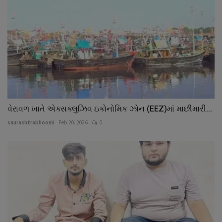
વેરાવળ ખાતે એક્સક્લુઝિવ ઇકોનોમિક ઝોન (EEZ)માં માછીમારી...
saurashtrabhoomi
Feb 20, 2026
0