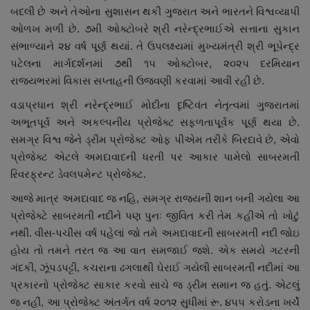
બદલી છે અને તેઓના સુશાસન થકી ગુજરાત અને ભારતને વિશ્વવ્યાપી
નાણાંકીય સમાચાર
ઓળખ મળી છે. ૭મી ઓક્ટોબરે શ્રી નરેન્દ્રભાઈએ સત્તાના સુકાન
સંભાળ્યાને ૨૪ વર્ષ પૂર્ણ થયાં. તે ઉપલક્ષ્યમાં મુખ્યમંત્રી શ્રી ભૂપેન્દ્ર
સ્થાનિક સમાચાર
પટેલના માર્ગદર્શનમાં ૭થી ૧૫ ઓક્ટોબર, ૨૦૨૫ દરમિયાન
રાજ્યભરમાં વિકાસ સપ્તાહની ઉજવણી કરવામાં આવી રહી છે.
સ્પોર્ટ્સ
વડાપ્રધાન શ્રી નરેન્દ્રભાઈ મોદીના દૃષ્ટિવંત નેતૃત્વમાં ગુજરાતમાં
રાશિફળ
અભૂતપૂર્વ અને અકલ્પનીય પ્રોજેક્ટ સફળતાપૂર્વક પૂર્ણ થયા છે.
સમગ્ર વિશ્વ જેને ડ્રીમ પ્રોજેક્ટ ઓફ પીએમ તરીકે બિરદાવે છે, એવો
ગુનાખોરી
પ્રોજેક્ટ એટલે અમદાવાદની ધરતી પર આકાર પામેલો સાબરમતી
રિવરફ્રન્ટ ડેવલપમેન્ટ પ્રોજેક્ટ.
બોલિવૂડ
આજે માત્ર અમદાવાદ જ નહિ, સમગ્ર રાજ્યની શાન બની ગયેલા આ
પ્રોજેક્ટે સાબરમતી નદીને પણ પુનઃ જીવિત કરી તેમ કહીએ તો ખોટું
સ્વાસ્થ્ય
નથી. વીસ-પચીસ વર્ષ પહેલાં જો તમે અમદાવાદની સાબરમતી નદી જોઇ
હોય તો તમને તરત જ આ વાત સમજાઈ જશે. એક સમયે ગટરની
ગંદકી, ઝૂંપડપટ્ટી, કચરાના ઢગલાથી ઘેરાઈ ગયેલી સાબરમતી નદીમાં આ
પ્રકારનો પ્રોજેક્ટ સાકાર કરવો સાચે જ ડ્રીમ સમાન જ હતું. એટલું
જ નહીં, આ પ્રોજેક્ટ અંતર્ગત વર્ષ ૨૦૧૨ સુધીમાં રૂ. ૪૫૫ કરોડના ખર્ચે