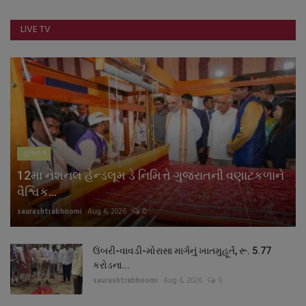
LIVE TV
ગુજરાત
12મા નેશનલ હેન્ડલૂમ ડે નિમિત્તે ગુજરાતની વણાટકળાને
વૈશ્વિક...
saurashtrabhoomi
Aug 6, 2026
0
ઉંબરી-વાવડી-મોરાસા માર્ગનું ખાતમુહૂર્ત, રૂ. 5.77
કરોડના...
saurashtrabhoomi
Aug 6, 2026
0