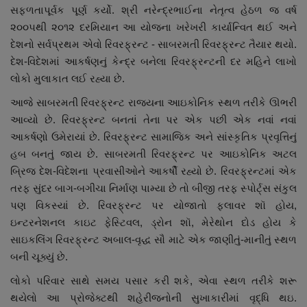
સફળતાપૂર્વક પૂર્ણ કર્યો. શ્રી નરેન્દ્રભાઈના નેતૃત્વ હેઠળ જ વર્ષ
૨૦૦૫થી ૨૦૧૨ દરમિયાન આ યોજના ખરેખરી કાર્યાન્વિત થઈ અને
દેશનો સર્વપ્રથમ એવો રિવરફ્રન્ટ - સાબરમતી રિવરફ્રન્ટ તૈયાર થયો.
દેશ-વિદેશમાં આકર્ષણનું કેન્દ્ર બનેલા રિવરફ્રન્ટની દર મહિને લાખો
લોકો મુલાકાત લઈ રહ્યા છે.
આજે સાબરમતી રિવરફ્રન્ટ રાજ્યના આઇકોનિક સ્થળ તરીકે ઊભરી
આવ્યો છે. રિવરફ્રન્ટ બનતાં તેના પર એક પછી એક નવાં નવાં
આકર્ષણો ઉમેરાયાં છે. રિવરફ્રન્ટ સામાજિક અને સાંસ્કૃતિક પ્રવૃત્તિનું
હબ બનતું જાય છે. સાબરમતી રિવરફ્રન્ટ પર આઇકોનિક અટલ
બ્રિજ દેશ-વિદેશના પ્રવાસીઓને આકર્ષી રહ્યો છે. રિવરફ્રન્ટમાં એક
તરફ સુંદર બાગ-બગીચા નિર્માણ પામ્યા છે તો બીજી તરફ સ્પોર્ટ્સ સંકુલ
પણ વિકસ્યાં છે. રિવરફ્રન્ટ પર યોજાતો ફ્લાવર શૉ હોય,
ઇન્ટરનેશનલ કાઇટ ફેસ્ટિવલ, ડ્રોન શૉ, મેરેથોન દોડ હોય કે
સાઇકલિંગ રિવરફ્રન્ટ અબાલ-વૃદ્ધ સૌ માટે એક જાણીતું-માનીતું સ્થળ
બની ચૂક્યું છે.
લોકો પરિવાર સાથે સમય પસાર કરી શકે, એવા સ્થળ તરીકે શરૂ
થયેલો આ પ્રોજેક્ટથી શહેરીજનોની સુખાકારીમાં વૃદ્ધિ થઇ.