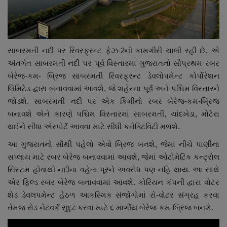
સાબરમતી નદી પર રિવરફ્રન્ટ ફેઝ-2ની કામગીરી ચાલી રહી છે, એ
અંતર્ગત સાબરમતી નદી પર પૂર્વ વિસ્તારમાં ગુજરાતનો સૌપ્રથમ રબર
બેરેજ-કમ- બ્રિજ સાબરમતી રિવરફ્રન્ટ ડેવલોપમેન્ટ કોર્પોરેશન
લિમિટેડ દ્વારા બનાવવામાં આવશે, જે શહેરના પૂર્વ અને પશ્ચિમ વિસ્તારને
જોડશે. સાબરમતી નદી પર એક કિમીનો રબર બેરેજ-કમ-બ્રિજ
બનાવશે એને કારણે પશ્ચિમ વિસ્તારમાં સાબરમતી, ચાંદખેડા, મોટેરા
થઈને સીધા એરપોર્ટ આવવા માટે સીધી કનેક્ટિવિટી મળશે.
આ ગુજરાતનો સૌથી પહેલો એવો બ્રિજ બનશે, જેમાં નીચે પાણીના
સપ્લાય માટે રબર બેરેજ બનાવવામાં આવશે, જેમાં ઓટોમેટિક કન્ટ્રોલ
સિસ્ટમ હોવાથી નદીના વહેતા પૂરને અવરોધ પણ નહિ થાય. આ સાથે
એર ફિલ્ડ રબર બેરેજ બનાવવામાં આવશે. કોરિયન કંપની દ્વારા વોટર
શેડ ડેવલપમેન્ટ હેઠળ આકસ્મિક સંજોગોમાં રો-વોટર સંગ્રહ કરવા
તેમજ રોડ નેટવર્ક સુદૃઢ કરવા માટે ૬ માર્ગીય બેરેજ-કમ-બ્રિજ બનશે.