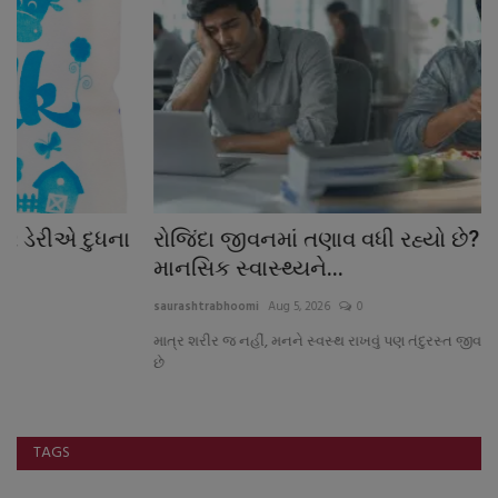
રોજિંદા જીવનમાં તણાવ વધી રહ્યો છે? જાણો
મ
માનસિક સ્વાસ્થ્યને...
ગ
saurashtrabhoomi
Aug 5, 2026
0
sa
માત્ર શરીર જ નહીં, મનને સ્વસ્થ રાખવું પણ તંદુરસ્ત જીવન માટે એટલું જ જરૂરી
મે
છે
રો
TAGS