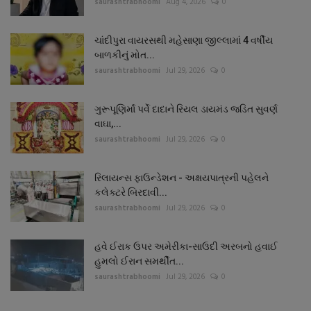
saurashtrabhoomi
Aug 4, 2026
0
ચાંદીપુરા વાયરસથી મહેસાણા જીલ્લામાં 4 વર્ષીય
બાળકીનું મોત...
saurashtrabhoomi
Jul 29, 2026
0
ગુરૂપૂણિર્માં પર્વે દાદાને રિયલ ડાયમંડ જડિત સુવર્ણ
વાઘા,...
saurashtrabhoomi
Jul 29, 2026
0
રિલાયન્સ ફાઉન્ડેશન - અક્ષયપાત્રની પહેલને
કલેક્ટરે બિરદાવી...
saurashtrabhoomi
Jul 29, 2026
0
હવે ઈરાક ઉપર અમેરીકા-સાઉદી અરબનો હવાઈ
હુમલો ઈરાન સમર્થીત...
saurashtrabhoomi
Jul 29, 2026
0