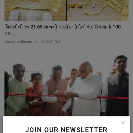
શિશલીની રૂા.21.65 લાખની ઘરફોડ ચોરીનો ભેદ ઉકેલાયો 100
ટકા...
saurashtrabhoomi
Jun 13, 2026
0
JOIN OUR NEWSLETTER
મુખ્યમંત્રી ભૂપેન્દ્ર પટેલના હસ્તે 'અમદાવાદ ઇન્ટરનેશનલ...