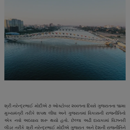
About Author
Contact
Dipotsav Special
આંતરરાષ્ટ્રીય
રાષ્ટ્રીય
ગુજરાત
જુનાગઢ
શ્રી નરેન્દ્રભાઈ મોદીએ ૭ ઓક્ટોબર ૨૦૦૧ના દિવસે ગુજરાતના ૧૪મા
Support US
મુખ્યમંત્રી તરીકે શપથ લીધા અને ગુજરાતમાં વિકાસની રાજનીતિનો
એક નવો અધ્યાય શરૂ થયો હતો. છેલ્લા અઢી દાયકામાં વિઝનરી
બજારના સમાચાર
લીડર તરીકે શ્રી નરેન્દ્રભાઈ મોદીએ ગુજરાત અને દેશની રાજનીતિને