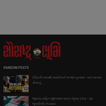
RANDOM POSTS
ટેરિફની રમતથી અમેરીકાને જ ભારે નુકશાન ૧૦૦ અબજ
ડોલરનું...
જૂનાગઢ સહિત જીલ્લામાં વ્યાપક જુગાર દરોડા - ૩૪
જુગારીઓ ઝડપાયા