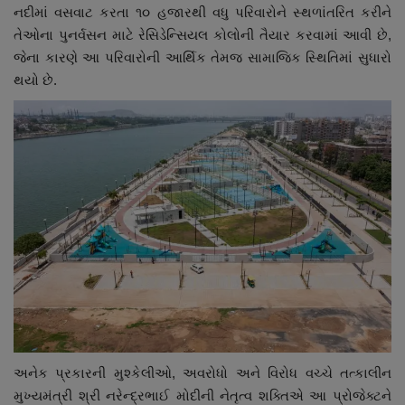
નદીમાં વસવાટ કરતા ૧૦ હજારથી વધુ પરિવારોને સ્થળાંતરિત કરીને
તેઓના પુનર્વસન માટે રેસિડેન્સિયલ કોલોની તૈયાર કરવામાં આવી છે,
જેના કારણે આ પરિવારોની આર્થિક તેમજ સામાજિક સ્થિતિમાં સુધારો
થયો છે.
અનેક પ્રકારની મુશ્કેલીઓ, અવરોધો અને વિરોધ વચ્ચે તત્કાલીન
મુખ્યમંત્રી શ્રી નરેન્દ્રભાઈ મોદીની નેતૃત્વ શક્તિએ આ પ્રોજેક્ટને