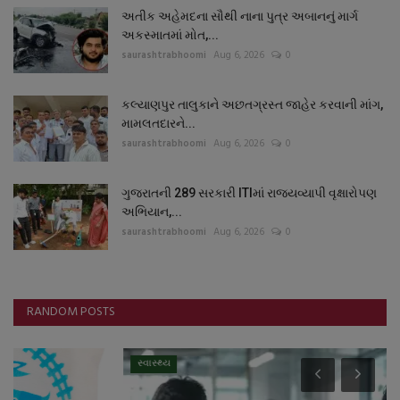
અતીક અહેમદના સૌથી નાના પુત્ર અબાનનું માર્ગ
અકસ્માતમાં મોત,...
saurashtrabhoomi
Aug 6, 2026
0
કલ્યાણપુર તાલુકાને અછતગ્રસ્ત જાહેર કરવાની માંગ,
મામલતદારને...
saurashtrabhoomi
Aug 6, 2026
0
ગુજરાતની 289 સરકારી ITIમાં રાજ્યવ્યાપી વૃક્ષારોપણ
અભિયાન,...
saurashtrabhoomi
Aug 6, 2026
0
RANDOM POSTS
સ્વાસ્થ્ય