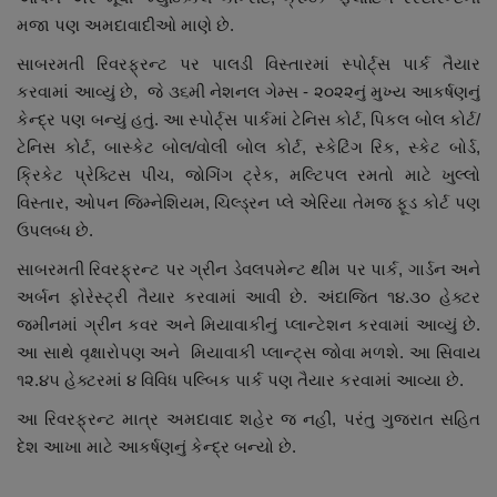
મજા પણ અમદાવાદીઓ માણે છે.
સાબરમતી રિવરફ્રન્ટ પર પાલડી વિસ્તારમાં સ્પોર્ટ્સ પાર્ક તૈયાર
કરવામાં આવ્યું છે, જે ૩૬મી નેશનલ ગેમ્સ - ૨૦૨૨નું મુખ્ય આકર્ષણનું
કેન્દ્ર પણ બન્યું હતું. આ સ્પોર્ટ્સ પાર્કમાં ટેનિસ કોર્ટ, પિકલ બોલ કોર્ટ/
ટેનિસ કોર્ટ, બાસ્કેટ બોલ/વોલી બોલ કોર્ટ, સ્કેટિંગ રિંક, સ્કેટ બોર્ડ,
ક્રિકેટ પ્રેક્ટિસ પીચ, જોગિંગ ટ્રેક, મલ્ટિપલ રમતો માટે ખુલ્લો
વિસ્તાર, ઓપન જિમ્નેશિયમ, ચિલ્ડ્રન પ્લે એરિયા તેમજ ફૂડ કોર્ટ પણ
ઉપલબ્ધ છે.
સાબરમતી રિવરફ્રન્ટ પર ગ્રીન ડેવલપમેન્ટ થીમ પર પાર્ક, ગાર્ડન અને
અર્બન ફોરેસ્ટ્રી તૈયાર કરવામાં આવી છે. અંદાજિત ૧૪.૩૦ હેક્ટર
જમીનમાં ગ્રીન કવર અને મિયાવાકીનું પ્લાન્ટેશન કરવામાં આવ્યું છે.
આ સાથે વૃક્ષારોપણ અને મિયાવાકી પ્લાન્ટ્સ જોવા મળશે. આ સિવાય
૧૨.૪૫ હેક્ટરમાં ૪ વિવિધ પલ્બિક પાર્ક પણ તૈયાર કરવામાં આવ્યા છે.
આ રિવરફ્રન્ટ માત્ર અમદાવાદ શહેર જ નહીં, પરંતુ ગુજરાત સહિત
દેશ આખા માટે આકર્ષણનું કેન્દ્ર બન્યો છે.