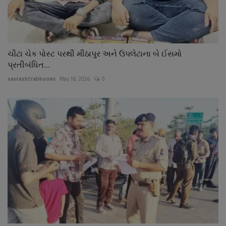
ચૌટા ચેક પોસ્ટ પરથી મીઠાપુર અને ઉપલેટાના બે ઈસમો
પ્રતીબંધિત...
saurashtrabhoomi
May 16, 2026
0