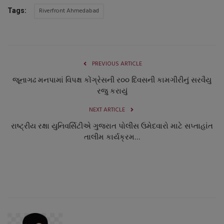
Riverfront Ahmedabad
Tags:
PREVIOUS ARTICLE
જૂનાગઢ મનપામાં વિપક્ષ કોંગ્રેસની ર૦૦ દિવસની કામગીરીનું સરવૈયુ
રજુ કરાયું
NEXT ARTICLE
રાષ્ટ્રીય રક્ષા યુનિવર્સિટીએ ગુજરાત પોલીસ ઉમેદવારો માટે સપ્તાહાંત
તાલીમ કાર્યક્રમ...