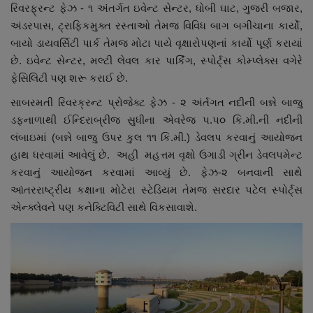
રિવરફ્રન્ટ ફેઝ - ૧ અંતર્ગત ઇવેન્ટ સેન્ટર, ધોબી ઘાટ, ગુજરી બજાર,
અંડરપાસ, ટ્રાફિકમુક્ત રસ્તાઓ તેમજ વિવિધ બાગ બગીચાના કાર્યો,
બાયો ડાયવર્સિટી પાર્ક તેમજ મોટા પાયે વૃક્ષારોપણનાં કાર્યો પૂર્ણ કરાયાં
છે. ઇવેન્ટ સેન્ટર, મલ્ટી લેવલ કાર પાર્કિંગ, સ્પોર્ટ્સ કોમ્પ્લેક્સ વગેરે
ફેસિલિટી પણ શરૂ કરાઈ છે.
સાબરમતી રિવરક્રન્ટ પ્રોજેક્ટ ફેઝ - ૨ અંર્તગત નદીની બન્ને બાજુ
ડફનાળાથી ઈન્દિરાબ્રીજ સુધીના એવરેજ ૫.૫૦ કિ.મી.ની નદીની
લંબાઇમાં (બન્ને બાજુ ઉપર કુલ ૧૧ કિ.મી.) ડેવલપ કરવાનું આયોજન
હાથ ધરવામાં આવેલું છે. અહીં મહત્તમ વૃક્ષો ઉગાડી ગ્રીન ડેવલપમેન્ટ
કરવાનું આયોજન કરવામાં આવ્યું છે. ફેઝ-૨ બનવાની સાથે
આંતરરાષ્ટ્રીય કક્ષાના મોટેરા સ્ટેડિયમ તેમજ સરદાર પટેલ સ્પોર્ટ્સ
એન્ક્લેવને પણ કનેક્ટિવિટી સાથે વિકસાવાશે.