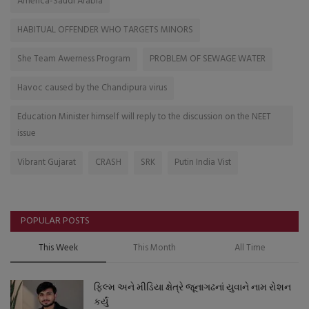
America-Saudi Arabia
HABITUAL OFFENDER WHO TARGETS MINORS
She Team Awerness Program
PROBLEM OF SEWAGE WATER
Havoc caused by the Chandipura virus
Education Minister himself will reply to the discussion on the NEET
issue
Vibrant Gujarat
CRASH
SRK
Putin India Vist
POPULAR POSTS
This Week
This Month
All Time
ફિલ્મ અને મીડિયા ક્ષેત્રે જૂનાગઢનાં યુવાને નામ રોશન
કર્યું