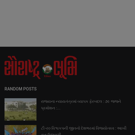
RANDOM POSTS
રાજયના ન્યાયતંત્રમાં વ્યાપક ફેરબદલ : ૭૯ જજને
પ્રમોશન :...
ટી-ર૦ વિશ્વકપની જીતનો દેશભરમાં વિજયોત્સવ : આખી
રાત ઉજવણી