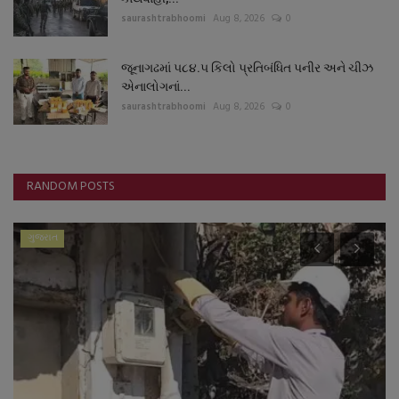
saurashtrabhoomi
Aug 8, 2026
0
જૂનાગઢમાં ૫૮૪.૫ કિલો પ્રતિબંધિત પનીર અને ચીઝ
એનાલોગનાં...
saurashtrabhoomi
Aug 8, 2026
0
RANDOM POSTS
ગુજરાત