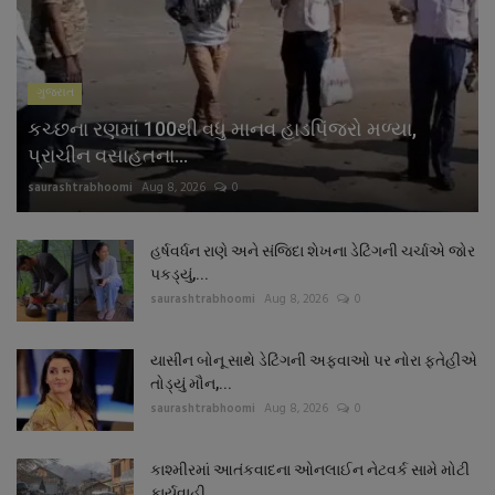
નાણાંકીય સમાચાર
સ્થાનિક સમાચાર
ગુજરાત
કચ્છના રણમાં 100થી વધુ માનવ હાડપિંજરો મળ્યા,
સ્પોર્ટ્સ
પ્રાચીન વસાહતના...
saurashtrabhoomi
Aug 8, 2026
0
રાશિફળ
ગુનાખોરી
હર્ષવર્ધન રાણે અને સંજિદા શેખના ડેટિંગની ચર્ચાએ જોર
પકડ્યું,...
saurashtrabhoomi
Aug 8, 2026
0
બોલિવૂડ
યાસીન બોનૂ સાથે ડેટિંગની અફવાઓ પર નોરા ફતેહીએ
સ્વાસ્થ્ય
તોડ્યું મૌન,...
saurashtrabhoomi
Aug 8, 2026
0
કાશ્મીરમાં આતંકવાદના ઓનલાઈન નેટવર્ક સામે મોટી
કાર્યવાહી,...