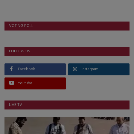
About Author
Contact
VOTING POLL
Dipotsav Special
આંતરરાષ્ટ્રીય
FOLLOW US
રાષ્ટ્રીય
Facebook
Instagram
ગુજરાત
Youtube
જુનાગઢ
LIVE TV
Support US
બજારના સમાચાર