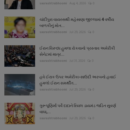
saurashtrabhoomi
Aug 4, 2026
0
ચાંદીપુરા વાયરસથી મહેસાણા જીલ્લામાં 4 વર્ષીય
બાળકીનું મોત...
saurashtrabhoomi
Jul 29, 2026
0
ઈરાન વિરૂધ્ધ હુમલા રોકવાનો પ્રસ્તાવ અમેરીકી
સેનેટમાં માત્ર...
saurashtrabhoomi
Jul 31, 2026
0
હવે ઈરાક ઉપર અમેરીકા-સાઉદી અરબનો હવાઈ
હુમલો ઈરાન સમર્થીત...
saurashtrabhoomi
Jul 29, 2026
0
ગુરૂપૂણિર્માં પર્વે દાદાને રિયલ ડાયમંડ જડિત સુવર્ણ
વાઘા,...
saurashtrabhoomi
Jul 29, 2026
0