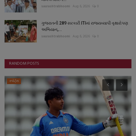
saurashtrabhoomi
Aug 6, 2026
0
ગુજરાતની 289 સરકારી ITIમાં રાજ્યવ્યાપી વૃક્ષારોપણ
અભિયાન,...
saurashtrabhoomi
Aug 6, 2026
0
RANDOM POSTS
સ્પોર્ટ્સ