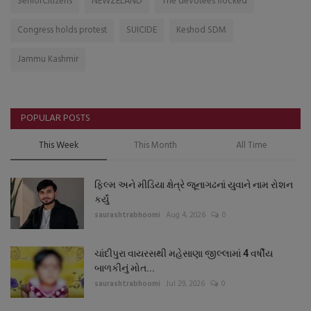
SeniorCitizens
NEWZELAND
The devotees flocked
Congress holds protest
SUICIDE
Keshod SDM
Jammu Kashmir
POPULAR POSTS
This Week
This Month
All Time
ફિલ્મ અને મીડિયા ક્ષેત્રે જૂનાગઢનાં યુવાને નામ રોશન
કર્યું
saurashtrabhoomi
Aug 4, 2026
0
ચાંદીપુરા વાયરસથી મહેસાણા જીલ્લામાં 4 વર્ષીય
બાળકીનું મોત...
saurashtrabhoomi
Jul 29, 2026
0