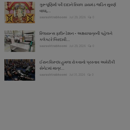
ગુરૂપૂણિર્માં પર્વે દાદાને રિયલ ડાયમંડ જડિત સુવર્ણ
વાઘા,...
saurashtrabhoomi
Jul 29, 2026
0
રિલાયન્સ ફાઉન્ડેશન - અક્ષયપાત્રની પહેલને
કલેક્ટરે બિરદાવી...
saurashtrabhoomi
Jul 29, 2026
0
ઈરાન વિરૂધ્ધ હુમલા રોકવાનો પ્રસ્તાવ અમેરીકી
સેનેટમાં માત્ર...
saurashtrabhoomi
Jul 31, 2026
0