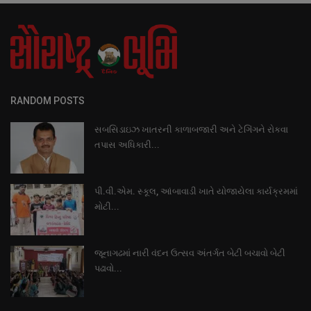
RANDOM POSTS
સબસિડાઇઝ ખાતરની કાળાબજારી અને ટેગિંગને રોકવા
તપાસ અધિકારી...
પી.વી.એમ. સ્કૂલ, આંબાવાડી ખાતે યોજાયેલા કાર્યક્રમમાં
મોટી...
જૂનાગઢમાં નારી વંદન ઉત્સવ અંતર્ગત બેટી બચાવો બેટી
પઢાવો...