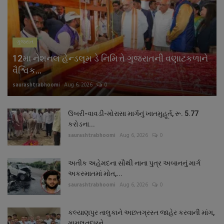
નાણાંકીય સમાચાર
સ્થાનિક સમાચાર
ગુજરાત
12મા નેશનલ હેન્ડલૂમ ડે નિમિત્તે ગુજરાતની વણાટકળાને
સ્પોર્ટ્સ
વૈશ્વિક...
saurashtrabhoomi
Aug 6, 2026
0
રાશિફળ
ગુનાખોરી
ઉંબરી-વાવડી-મોરાસા માર્ગનું ખાતમુહૂર્ત, રૂ. 5.77
કરોડના...
saurashtrabhoomi
Aug 6, 2026
0
બોલિવૂડ
અતીક અહેમદના સૌથી નાના પુત્ર અબાનનું માર્ગ
સ્વાસ્થ્ય
અકસ્માતમાં મોત,...
saurashtrabhoomi
Aug 6, 2026
0
કલ્યાણપુર તાલુકાને અછતગ્રસ્ત જાહેર કરવાની માંગ,
મામલતદારને...