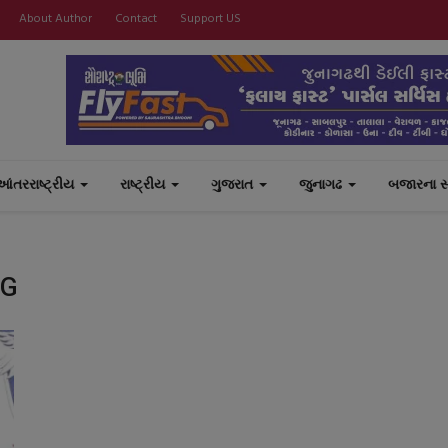
About Author
Contact
Support US
આંતરરાષ્ટ્રીય
રાષ્ટ્રીય
ગુજરાત
જુનાગઢ
બજારના 
NG