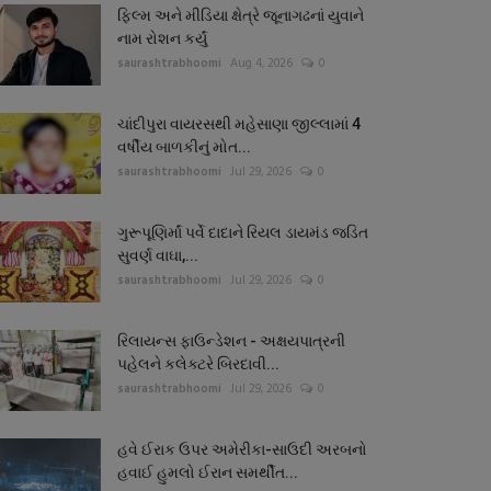
ફિલ્મ અને મીડિયા ક્ષેત્રે જૂનાગઢનાં યુવાને
નામ રોશન કર્યું
saurashtrabhoomi
Aug 4, 2026
0
ચાંદીપુરા વાયરસથી મહેસાણા જીલ્લામાં 4
વર્ષીય બાળકીનું મોત...
saurashtrabhoomi
Jul 29, 2026
0
ગુરૂપૂણિર્માં પર્વે દાદાને રિયલ ડાયમંડ જડિત
સુવર્ણ વાઘા,...
saurashtrabhoomi
Jul 29, 2026
0
રિલાયન્સ ફાઉન્ડેશન - અક્ષયપાત્રની
પહેલને કલેક્ટરે બિરદાવી...
saurashtrabhoomi
Jul 29, 2026
0
હવે ઈરાક ઉપર અમેરીકા-સાઉદી અરબનો
હવાઈ હુમલો ઈરાન સમર્થીત...