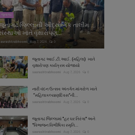
જુનાગઢ
જૂનાગઢ જિલ્લાની ઔદ્યોગિક તાલીમ
સંસ્થાઓ ખાતે વૃક્ષારોપણ...
saurashtrabhoomi
Aug 7, 2026
0
જૂનાગઢ આઈ.ટી.આઈ. (મહિલા) ખાતે
વૃક્ષારોપણ કાર્યક્રમ યોજાયો
saurashtrabhoomi
Aug 7, 2026
0
નારી વંદન ઉત્સવ અંતર્ગત માંગરોળ ખાતે
“મહિલાકલ્યાણદિવસ”ની...
saurashtrabhoomi
Aug 7, 2026
0
જૂનાગઢ જિલ્લામાં "હર ઘર તિરંગા" અને
"વિભાજન વિભીષિકા સ્મૃતિ...
saurashtrabhoomi
Aug 7, 2026
0