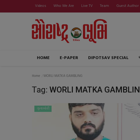
Videos
Who We Are
Live TV
Team
Guest Author
HOME
E-PAPER
DIPOTSAV SPECIAL
Home
WORLI MATKA GAMBLING
Tag:
WORLI MATKA GAMBLI
ગુનાખોરી