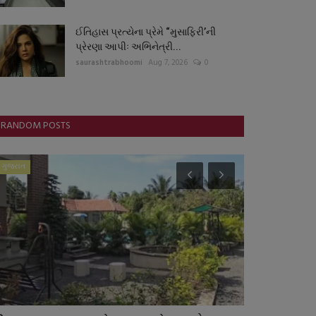
ઈતિહાસ પ્રત્યેના પ્રેમે “મુસાફિરી’ની
પ્રેરણા આપીઃ અભિનેત્રી...
saurashtrabhoomi
Aug 7, 2026
0
RANDOM POSTS
ગુજરાત
ગુજરાત