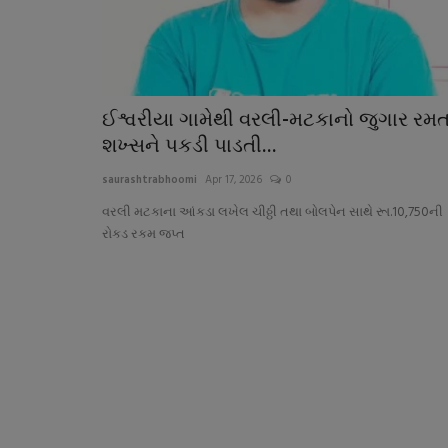
ઈશ્વરીયા ગામેથી વરલી-મટકાનો જુગાર રમત
શખ્સને પકડી પાડતી...
saurashtrabhoomi
Apr 17, 2026
0
વરલી મટકાના આંકડા લખેલ ચીઠ્ઠી તથા બોલપેન સાથે રૂા.10,750ની
રોકડ રકમ જપ્ત