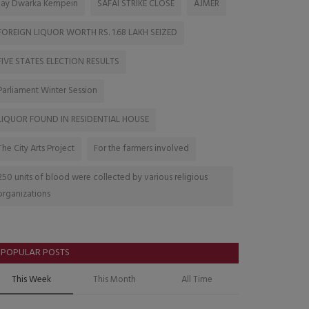
Jay Dwarka Kempein
SAFAI STRIKE CLOSE
AJMER
FOREIGN LIQUOR WORTH RS. 1.68 LAKH SEIZED
FIVE STATES ELECTION RESULTS
Parliament Winter Session
LIQUOR FOUND IN RESIDENTIAL HOUSE
The City Arts Project
For the farmers involved
250 units of blood were collected by various religious
organizations
POPULAR POSTS
This Week
This Month
All Time