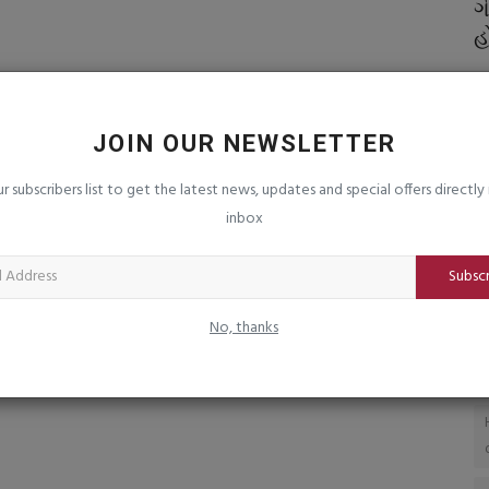
ામાયણ’ના
ઉના પોલીસે વાડી વિસ્તારમાં ચાલતું હાઈ
ગ
પ્રોફાઈલ જુગાર ધામ...
હ
saurashtrabhoomi
Aug 4, 2026
0
sa
યુમ ડિઝાઇનર્સે
નિ
વા
JOIN OUR NEWSLETTER
ur subscribers list to get the latest news, updates and special offers directly 
inbox
Subsc
No, thanks