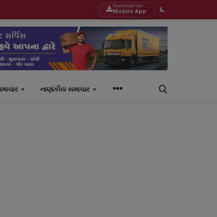
Download Our
Mobile App
સમાચાર
નાણાંકીય સમાચાર