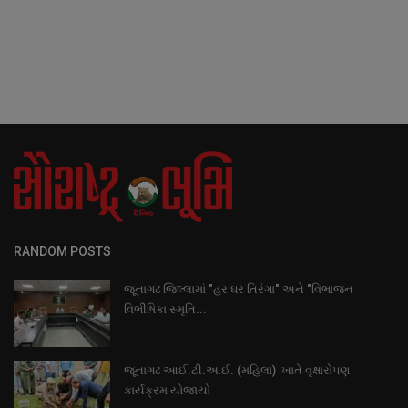
RANDOM POSTS
જૂનાગઢ જિલ્લામાં "હર ઘર તિરંગા" અને "વિભાજન
વિભીષિકા સ્મૃતિ...
જૂનાગઢ આઈ.ટી.આઈ. (મહિલા) ખાતે વૃક્ષારોપણ
કાર્યક્રમ યોજાયો