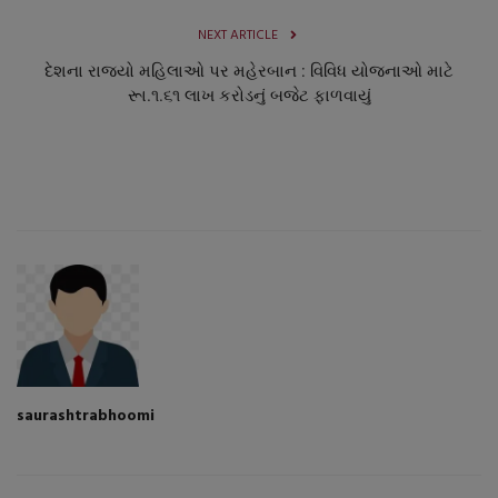
NEXT ARTICLE
દેશના રાજ્યો મહિલાઓ પર મહેરબાન : વિવિધ યોજનાઓ માટે
રૂા.૧.૬૧ લાખ કરોડનું બજેટ ફાળવાયું
saurashtrabhoomi