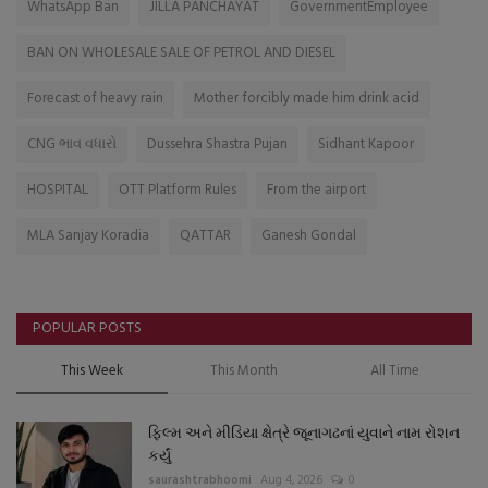
WhatsApp Ban
JILLA PANCHAYAT
GovernmentEmployee
BAN ON WHOLESALE SALE OF PETROL AND DIESEL
Forecast of heavy rain
Mother forcibly made him drink acid
CNG ભાવ વધારો
Dussehra Shastra Pujan
Sidhant Kapoor
HOSPITAL
OTT Platform Rules
From the airport
MLA Sanjay Koradia
QATTAR
Ganesh Gondal
POPULAR POSTS
This Week
This Month
All Time
ફિલ્મ અને મીડિયા ક્ષેત્રે જૂનાગઢનાં યુવાને નામ રોશન
કર્યું
saurashtrabhoomi
Aug 4, 2026
0