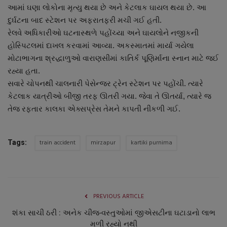
આમાં ઘણા લોકોના મૃત્યુ થયા છે અને કેટલાક ઘાયલ થયા છે. આ
નાણાંકીય સમાચાર
દુર્ઘટના બાદ સ્ટેશન પર અફરાતફરી મચી ગઈ હતી.
રેલવે અધિકારીઓ ઘટનાસ્થળે પહોંચ્યા અને ઘાયલોને નજીકની
સ્થાનિક સમાચાર
હોસ્પિટલમાં દાખલ કરવામાં આવ્યા. અકસ્માતમાં માર્યા ગયેલા
મોટાભાગના શ્રદ્ધાળુઓ વારાણસીમાં કાતિર્ક પૂણિર્માના સ્નાન માટે જઈ
સ્પોર્ટ્સ
રહ્યા હતા.
સવારે ચોપનથી ચાલનારી પેસેન્જર ટ્રેન સ્ટેશન પર પહોંચી. ત્યારે
રાશિફળ
કેટલાક યાત્રીઓ બીજી તરફ ઊતરી ગયા. જેવા તે ઊતર્યા, ત્યારે જ
તેજ રફતાર કાલકા એક્સપ્રેસ તેમને કાપતી નીકળી ગઈ.
ગુનાખોરી
બોલિવૂડ
train accident
mirzapur
kartiki purnima
Tags:
સ્વાસ્થ્ય
PREVIOUS ARTICLE
શંકા સાચી ઠરી : અનેક ચીજ-વસ્તુઓમાં જીએસટીના ઘટાડાનો લાભ
મળી રહ્યો નથી