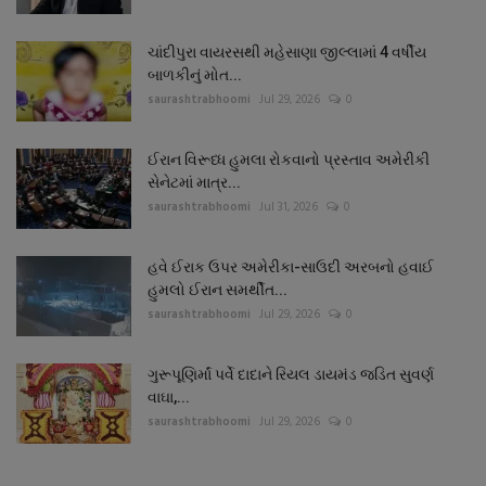
ચાંદીપુરા વાયરસથી મહેસાણા જીલ્લામાં 4 વર્ષીય
બાળકીનું મોત...
saurashtrabhoomi
Jul 29, 2026
0
ઈરાન વિરૂધ્ધ હુમલા રોકવાનો પ્રસ્તાવ અમેરીકી
સેનેટમાં માત્ર...
saurashtrabhoomi
Jul 31, 2026
0
હવે ઈરાક ઉપર અમેરીકા-સાઉદી અરબનો હવાઈ
હુમલો ઈરાન સમર્થીત...
saurashtrabhoomi
Jul 29, 2026
0
ગુરૂપૂણિર્માં પર્વે દાદાને રિયલ ડાયમંડ જડિત સુવર્ણ
વાઘા,...
saurashtrabhoomi
Jul 29, 2026
0