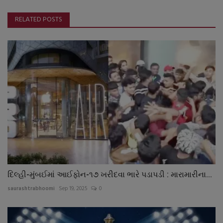
RELATED POSTS
દિલ્હી-મુંબઈમાં આઈફોન-૧૭ ખરીદવા ભારે પડાપડી : મારામારીના...
saurashtrabhoomi
Sep 19, 2025
0