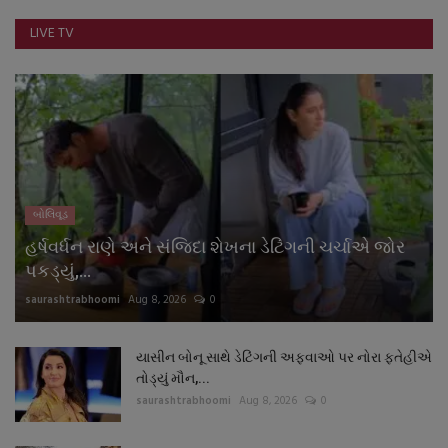
LIVE TV
બોલિવૂડ
હર્ષવર્ધન રાણે અને સંજિદા શેખના ડેટિંગની ચર્ચાએ જોર
પકડ્યું,...
saurashtrabhoomi
Aug 8, 2026
0
યાસીન બોનૂ સાથે ડેટિંગની અફવાઓ પર નોરા ફતેહીએ
તોડ્યું મૌન,...
saurashtrabhoomi
Aug 8, 2026
0