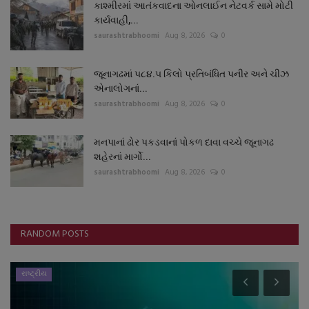
કાશ્મીરમાં આતંકવાદના ઓનલાઈન નેટવર્ક સામે મોટી
કાર્યવાહી,...
saurashtrabhoomi
Aug 8, 2026
0
જૂનાગઢમાં ૫૮૪.૫ કિલો પ્રતિબંધિત પનીર અને ચીઝ
એનાલોગનાં...
saurashtrabhoomi
Aug 8, 2026
0
મનપાનાં ઢોર પકડવાનાં પોકળ દાવા વચ્ચે જૂનાગઢ
શહેરનાં માર્ગો...
saurashtrabhoomi
Aug 8, 2026
0
RANDOM POSTS
રાષ્ટ્રીય