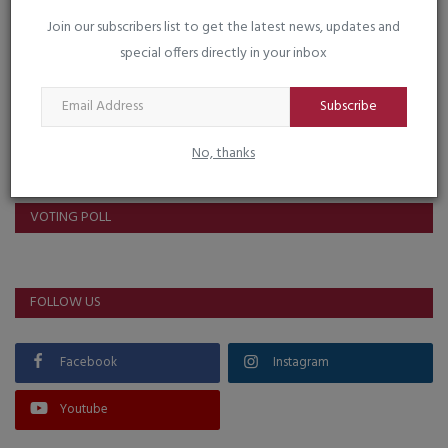
Post Comment
Join our subscribers list to get the latest news, updates and
special offers directly in your inbox
Subscribe
No, thanks
VOTING POLL
FOLLOW US
Facebook
Instagram
Youtube