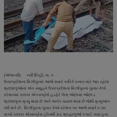
About Author
Contact
Dipotsav Special
આંતરરાષ્ટ્રીય
રાષ્ટ્રીય
ગુજરાત
(એજન્સી) નવી દિલ્હી, તા. ૫
ઉત્તરપ્રદેશના મિર્ઝાપુરમાં આજે સવારે કાતિર્ક સ્નાન માટે જઇ રહેલા
જુનાગઢ
શ્રધ્ધાળુઓના એક સમુહને ઉત્તરપ્રદેશના મિર્ઝાપુરના ચુનાર રેલ્વે
સ્ટેશનમાં કાલકા એકસપ્રેસે હડફેટે લેતા ઓછામાં ઓછા ૮
Support US
શ્રધ્ધાળુના મૃત્યુ થયા છે અને અનેક ઘાયલ થયા છે જેથી મૃત્યુઆંક
વધી શકે છે. મિર્ઝાપુરના ચુનાર રેલવે સ્ટેશન પર આજે સવારે ૯:૩૦
બજારના સમાચાર
વાગ્યે કાલકા એક્સપ્રેસ ટ્રેનથી ૭-૮ શ્રદ્ધાળુઓ કપાઈ ગયા હતા.