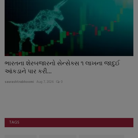
ભારતના શેરબજારનો સેન્સેક્સ ૧ લાખના જાદુઈ
ભ
આંકડાને પાર કરી...
‘
saurashtrabhoomi
Aug 7, 2026
0
sa
TAGS