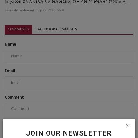
બિહારમાં ૨૪૩ બેઠક પર શંકરાચાર્ય ઉતારશે "ગૌભક્ત" ઉમેદવાર...
saurashtrabhoomi
Sep 22, 2025
0
COMMENTS
FACEBOOK COMMENTS
Name
Email
Comment
JOIN OUR NEWSLETTER