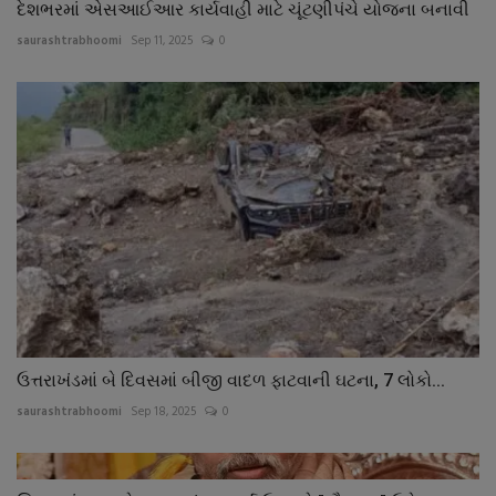
દેશભરમાં એસઆઈઆર કાર્યવાહી માટે ચૂંટણીપંચે યોજના બનાવી
saurashtrabhoomi
Sep 11, 2025
0
ઉત્તરાખંડમાં બે દિવસમાં બીજી વાદળ ફાટવાની ઘટના, 7 લોકો...
saurashtrabhoomi
Sep 18, 2025
0