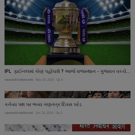
IPL ફાઈનલમાં કોણ પહોંચશે ? આજે રાજસ્થાન - ગુજરાત વચ્ચે...
saurashtrabhoomi
May 29, 2026
0
કર્તવ્ય પથ પર ભવ્ય ગણતંત્ર દિવસ પરેડ
saurashtrabhoomi
Jan 26, 2026
0