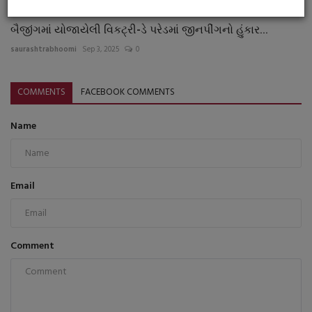
બૈજીંગમાં યોજાયેલી વિકટ્રી-ડે પરેડમાં જીનપીંગનો હુંકાર...
saurashtrabhoomi
Sep 3, 2025
0
COMMENTS
FACEBOOK COMMENTS
Name
Email
Comment