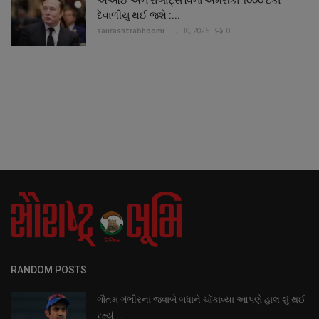
એઆઈ અને રોબોટ્સ વિના અમેરીકા ૧૦૦૦ ટકા
દેવાળીયુ થઈ જશે :...
saurashtrabhoomi
Jul 30, 2026
0
RANDOM POSTS
ગૌતમ ગંભીરના જવાબે બધાને ચોંકાવ્યા આપણે હાલ શું થઈ
રહ્યું...