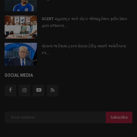
SCERT મહારાષ્ટ્ર અને કોટક એજ્યુકેશન ફાઉન્ડેશન
દ્વારા રાજ્યના...
પોતાના જ દેશમાં ટ્રમ્પ ઘેરાયા ટેરિફ મામલે અમેરીકાના
રપ...
SOCIAL MEDIA
Subscribe