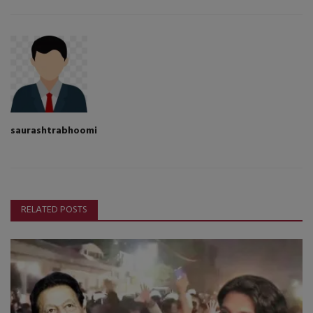
saurashtrabhoomi
RELATED POSTS