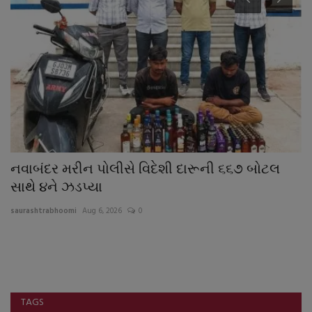
નવાબંદર મરીન પોલીસે વિદેશી દારૂની ૬૬૭ બોટલ
વ
સાથે ૪ને ઝડપ્યા
અ
saurashtrabhoomi
Aug 6, 2026
0
sa
ભા
ખે
TAGS