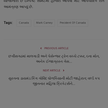
યોજાનારી છૈં ઇમ્પેક્ટ સમિટમાં હાજરી આપવા માટે ઔપચારિક રીતે
આમંત્રણ આપ્યું છે.
Canada
Mark Carney
Precident Of Canada
Tags:
PREVIOUS ARTICLE
છત્તીસગઢમાં માલગાડી અને પેસેન્જર ટ્રેન વચ્ચે ટક્કર, ૬ના મોત,
અનેક ઈજાગ્રસ્ત ગેસ...
NEXT ARTICLE
સુરતના ડાયમંડ કિંગ ગોવિંદ ધોળકિયાની મોટી જાહેરાત; વર્લ્ડ કપ
જીતનાર મહિલા ક્રિકેટર્સને...