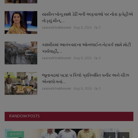
યાસીન બોનૂ સાથે ડેટિંગની અફવાઓ પર નોરા ફતેહીએ
તોડ્યું મૌન,...
saurashtrabhoomi
Aug 8, 2026
0
કાશ્મીરમાં આતંકવાદના ઓનલાઈન નેટવર્ક સામે મોટી
કાર્યવાહી,...
saurashtrabhoomi
Aug 8, 2026
0
જૂનાગઢમાં ૫૮૪.૫ કિલો પ્રતિબંધિત પનીર અને ચીઝ
એનાલોગનાં...
saurashtrabhoomi
Aug 8, 2026
0
RANDOM POSTS
ગુનાખોરી