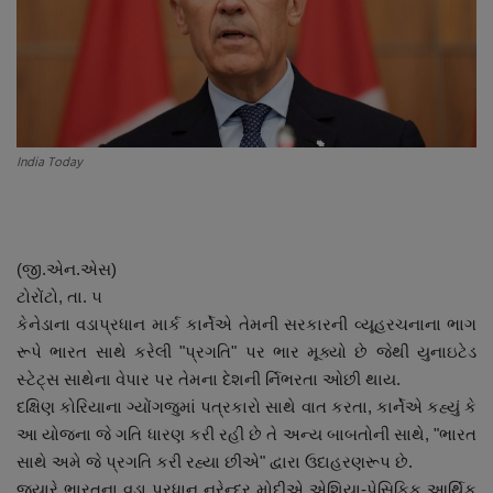
About Author
Contact
Dipotsav Special
India Today
આંતરરાષ્ટ્રીય
રાષ્ટ્રીય
(જી.એન.એસ)
ગુજરાત
ટોરોંટો, તા. ૫
કેનેડાના વડાપ્રધાન માર્ક કાર્નેએ તેમની સરકારની વ્યૂહરચનાના ભાગ
જુનાગઢ
રૂપે ભારત સાથે કરેલી "પ્રગતિ" પર ભાર મૂક્યો છે જેથી યુનાઇટેડ
સ્ટેટ્સ સાથેના વેપાર પર તેમના દેશની ર્નિભરતા ઓછી થાય.
Support US
દક્ષિણ કોરિયાના ગ્યોંગજુમાં પત્રકારો સાથે વાત કરતા, કાર્નેએ કહ્યું કે
આ યોજના જે ગતિ ધારણ કરી રહી છે તે અન્ય બાબતોની સાથે, "ભારત
બજારના સમાચાર
સાથે અમે જે પ્રગતિ કરી રહ્યા છીએ" દ્વારા ઉદાહરણરૂપ છે.
જ્યારે ભારતના વડા પ્રધાન નરેન્દ્ર મોદીએ એશિયા-પેસિફિક આર્થિક