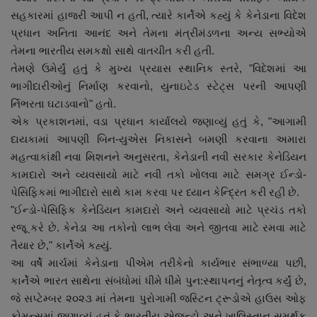
નાણાંકીય સમાચાર
સહકારમાં હાજરી આપી ન હતી, ત્યારે કાર્નેએ કહ્યું કે કેનેડાના વિદેશ
પ્રધાન અનિતા આનંદ અને તેમના મંત્રીમંડળના અન્ય સભ્યોએ
તેમના ભારતીય સમકક્ષો સાથે વાતચીત કરી હતી.
સ્થાનિક સમાચાર
તેમણે ઉમેર્યું હતું કે મુખ્ય પ્રયાસ સ્થાનિક સ્તરે, "વિદેશમાં આ
ભાગીદારીઓનું નિર્માણ કરવાનો, યુનાઇટેડ સ્ટેટ્સ પરની આપણી
સ્પોર્ટ્સ
ર્નિભરતા ઘટાડવાનો" હતો.
એક પ્રકાશનમાં, વડા પ્રધાન કાર્યાલયે જણાવ્યું હતું કે, "આગામી
રાશિફળ
દાયકામાં આપણી બિન-યુએસ નિકાસને બમણી કરવાના અમારા
મહત્વાકાંક્ષી નવા મિશનને અનુસરતા, કેનેડાની નવી સરકાર કેનેડિયન
ગુનાખોરી
કામદારો અને વ્યવસાયો માટે નવી તકો ખોલવા માટે સમગ્ર ઈન્ડો-
પેસિફિકમાં ભાગીદારો સાથે કામ કરવા પર ધ્યાન કેન્દ્રિત કરી રહી છે.
બોલિવૂડ
"ઈન્ડો-પેસિફિક કેનેડિયન કામદારો અને વ્યવસાયો માટે પ્રચંડ તકો
રજૂ કરે છે. કેનેડા આ તકોનો લાભ લેવા અને જીતવા માટે રમવા માટે
સ્વાસ્થ્ય
તૈયાર છે," કાર્નેએ કહ્યું.
આ વર્ષે માર્ચમાં કેનેડાના પીએમ તરીકેનો કાર્યભાર સંભાળ્યા પછી,
કાર્નેએ ભારત સાથેના સંબંધોમાં ધીમે ધીમે પુન:સ્થાપનનું નેતૃત્વ કર્યું છે,
જે સપ્ટેમ્બર ૨૦૨૩ માં તેમના પુરોગામી જસ્ટિન ટ્રૂડોએ હાઉસ ઓફ
કોમન્સમાં જણાવ્યું હતું કે ભારતીય એજન્ટો અને ખાલિસ્તાન સમર્થક