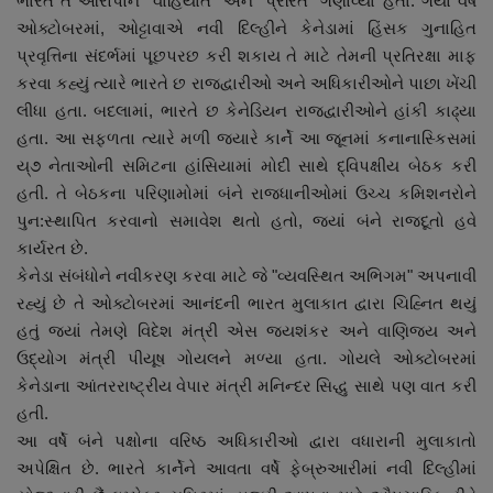
ભારતે તે આરોપોને "વાહિયાત" અને "પ્રેરિત" ગણાવ્યા હતા. ગયા વર્ષે
ઓક્ટોબરમાં, ઓટ્ટાવાએ નવી દિલ્હીને કેનેડામાં હિંસક ગુનાહિત
પ્રવૃત્તિના સંદર્ભમાં પૂછપરછ કરી શકાય તે માટે તેમની પ્રતિરક્ષા માફ
કરવા કહ્યું ત્યારે ભારતે છ રાજદ્વારીઓ અને અધિકારીઓને પાછા ખેંચી
લીધા હતા. બદલામાં, ભારતે છ કેનેડિયન રાજદ્વારીઓને હાંકી કાઢ્યા
હતા. આ સફળતા ત્યારે મળી જ્યારે કાર્ને આ જૂનમાં કનાનાસ્કિસમાં
ય્૭ નેતાઓની સમિટના હાંસિયામાં મોદી સાથે દ્વિપક્ષીય બેઠક કરી
હતી. તે બેઠકના પરિણામોમાં બંને રાજધાનીઓમાં ઉચ્ચ કમિશનરોને
પુન:સ્થાપિત કરવાનો સમાવેશ થતો હતો, જ્યાં બંને રાજદૂતો હવે
કાર્યરત છે.
કેનેડા સંબંધોને નવીકરણ કરવા માટે જે "વ્યવસ્થિત અભિગમ" અપનાવી
રહ્યું છે તે ઓક્ટોબરમાં આનંદની ભારત મુલાકાત દ્વારા ચિહ્નિત થયું
હતું જ્યાં તેમણે વિદેશ મંત્રી એસ જયશંકર અને વાણિજ્ય અને
ઉદ્યોગ મંત્રી પીયૂષ ગોયલને મળ્યા હતા. ગોયલે ઓક્ટોબરમાં
કેનેડાના આંતરરાષ્ટ્રીય વેપાર મંત્રી મનિન્દર સિદ્ધુ સાથે પણ વાત કરી
હતી.
આ વર્ષે બંને પક્ષોના વરિષ્ઠ અધિકારીઓ દ્વારા વધારાની મુલાકાતો
અપેક્ષિત છે. ભારતે કાર્નેને આવતા વર્ષે ફેબ્રુઆરીમાં નવી દિલ્હીમાં