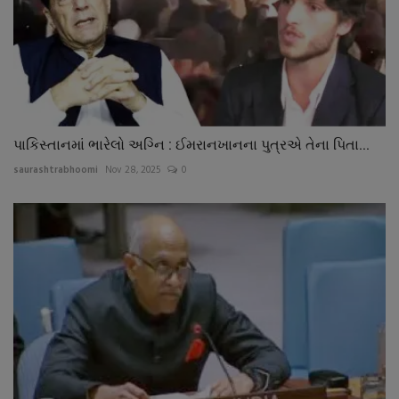
પાકિસ્તાનમાં ભારેલો અગ્નિ : ઈમરાનખાનના પુત્રએ તેના પિતા...
saurashtrabhoomi
Nov 28, 2025
0