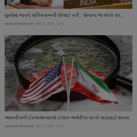
યુનોમાં ભારતે પાકિસ્તાનની ધોલાઈ કરી : પોતાના જ લોકો પર...
saurashtrabhoomi
May 21, 2026
0
આવતીકાલે ઈસ્લામાબાદમાં ઈરાન-અમેરીકા વચ્ચે વાટાઘાટો શકય
saurashtrabhoomi
Apr 23, 2026
0