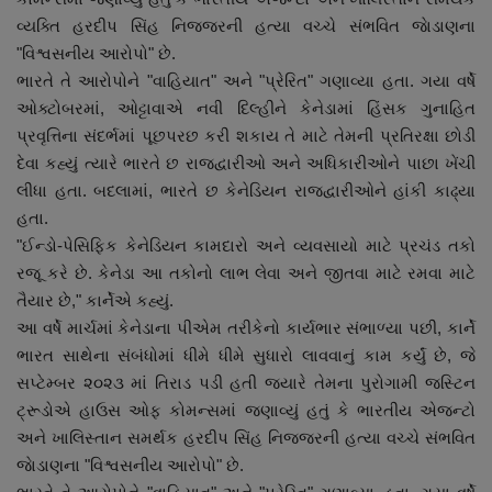
વ્યક્તિ હરદીપ સિંહ નિજ્જરની હત્યા વચ્ચે સંભવિત જાેડાણના
"વિશ્વસનીય આરોપો" છે.
ભારતે તે આરોપોને "વાહિયાત" અને "પ્રેરિત" ગણાવ્યા હતા. ગયા વર્ષે
ઓક્ટોબરમાં, ઓટ્ટાવાએ નવી દિલ્હીને કેનેડામાં હિંસક ગુનાહિત
પ્રવૃત્તિના સંદર્ભમાં પૂછપરછ કરી શકાય તે માટે તેમની પ્રતિરક્ષા છોડી
દેવા કહ્યું ત્યારે ભારતે છ રાજદ્વારીઓ અને અધિકારીઓને પાછા ખેંચી
લીધા હતા. બદલામાં, ભારતે છ કેનેડિયન રાજદ્વારીઓને હાંકી કાઢ્યા
હતા.
"ઈન્ડો-પેસિફિક કેનેડિયન કામદારો અને વ્યવસાયો માટે પ્રચંડ તકો
રજૂ કરે છે. કેનેડા આ તકોનો લાભ લેવા અને જીતવા માટે રમવા માટે
તૈયાર છે," કાર્નેએ કહ્યું.
આ વર્ષે માર્ચમાં કેનેડાના પીએમ તરીકેનો કાર્યભાર સંભાળ્યા પછી, કાર્ને
ભારત સાથેના સંબંધોમાં ધીમે ધીમે સુધારો લાવવાનું કામ કર્યું છે, જે
સપ્ટેમ્બર ૨૦૨૩ માં તિરાડ પડી હતી જ્યારે તેમના પુરોગામી જસ્ટિન
ટ્રૂડોએ હાઉસ ઓફ કોમન્સમાં જણાવ્યું હતું કે ભારતીય એજન્ટો
અને ખાલિસ્તાન સમર્થક હરદીપ સિંહ નિજ્જરની હત્યા વચ્ચે સંભવિત
જાેડાણના "વિશ્વસનીય આરોપો" છે.