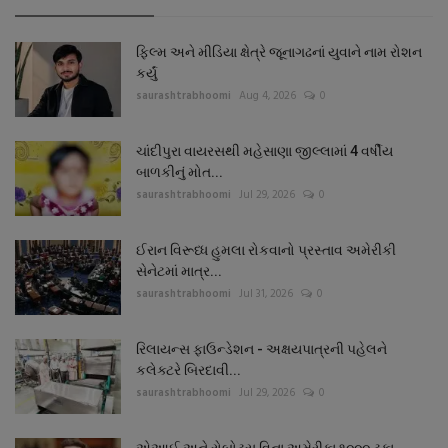
ફિલ્મ અને મીડિયા ક્ષેત્રે જૂનાગઢનાં યુવાને નામ રોશન
કર્યું
saurashtrabhoomi
Aug 4, 2026
0
ચાંદીપુરા વાયરસથી મહેસાણા જીલ્લામાં 4 વર્ષીય
બાળકીનું મોત...
saurashtrabhoomi
Jul 29, 2026
0
ઈરાન વિરૂધ્ધ હુમલા રોકવાનો પ્રસ્તાવ અમેરીકી
સેનેટમાં માત્ર...
saurashtrabhoomi
Jul 31, 2026
0
રિલાયન્સ ફાઉન્ડેશન - અક્ષયપાત્રની પહેલને
કલેક્ટરે બિરદાવી...
saurashtrabhoomi
Jul 29, 2026
0