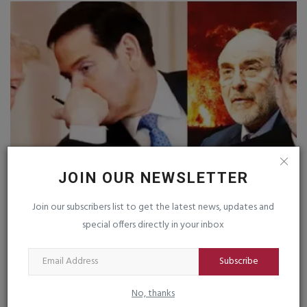
JOIN OUR NEWSLETTER
ટ્રમ્પને ઝુકવાની ફરજ પડી : ઈરાન યુધ્ધ સમાપ્ત
saurashtrabhoomi
May 6, 2026
0
Join our subscribers list to get the latest news, updates and
special offers directly in your inbox
Subscribe
ન્યુયોર્કમાં માઈનસ ૪૦ ડીગ્રી : એન્ટાર્કટીકા કરતા પણ વધુ...
saurashtrabhoomi
Feb 10, 2026
0
No, thanks