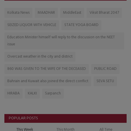
Kolkata News
MAADHAR
MiddleEast
Viksit Bharat 2047
SEIZED LIQUOR WITH VEHICLE
STATE YOGA BOARD
Education Minister himself will reply to the discussion on the NEET
issue
Overcast weather in the city and district
860 WAS GIVEN TO THE WIFE OF THE DECEASED
PUBLIC ROAD
Bahrain and Kuwait also joined the direct conflict
SEVA SETU
HIRABA
KALKI
Sarpanch
POPULAR POSTS
This Week
This Month
All Time