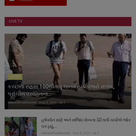
LIVE TV
ગુજરાત
કચ્છના રણમાં 100થી વધુ માનવ હાડપિંજરો મળ્યા,
પ્રાચીન વસાહતના...
saurashtrabhoomi
Aug 8, 2026
0
હર્ષવર્ધન રાણે અને સંજિદા શેખના ડેટિંગની ચર્ચાએ જોર
પકડ્યું,...
saurashtrabhoomi
Aug 8, 2026
0