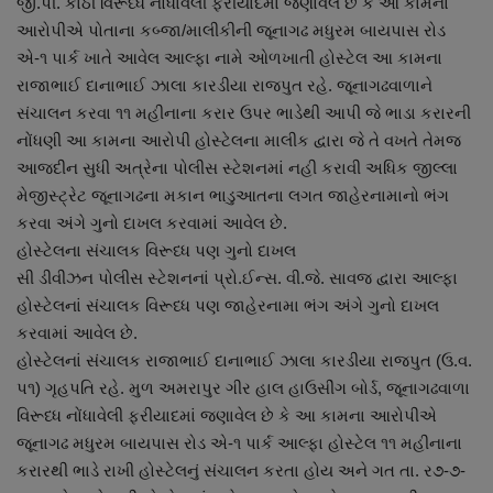
જી.પી. કાઠી વિરૂધ્ધ નોંધાવેલી ફરીયાદમાં જણાવેલ છે કે આ કામના
આરોપીએ પોતાના કબ્જા/માલીકીની જૂનાગઢ મધુરમ બાયપાસ રોડ
એ-૧ પાર્ક ખાતે આવેલ આલ્ફા નામે ઓળખાતી હોસ્ટેલ આ કામના
રાજાભાઈ દાનાભાઈ ઝાલા કારડીયા રાજપુત રહે. જૂનાગઢવાળાને
સંચાલન કરવા ૧૧ મહીનાના કરાર ઉપર ભાડેથી આપી જે ભાડા કરારની
નોંધણી આ કામના આરોપી હોસ્ટેલના માલીક દ્વારા જે તે વખતે તેમજ
આજદીન સુધી અત્રેના પોલીસ સ્ટેશનમાં નહી કરાવી અધિક જીલ્લા
મેજીસ્ટ્રેટ જૂનાગઢના મકાન ભાડુઆતના લગત જાહેરનામાનો ભંગ
કરવા અંગે ગુનો દાખલ કરવામાં આવેલ છે.
હોસ્ટેલના સંચાલક વિરૂધ્ધ પણ ગુનો દાખલ
સી ડીવીઝન પોલીસ સ્ટેશનનાં પ્રો.ઈન્સ. વી.જે. સાવજ દ્વારા આલ્ફા
હોસ્ટેલનાં સંચાલક વિરૂધ્ધ પણ જાહેરનામા ભંગ અંગે ગુનો દાખલ
કરવામાં આવેલ છે.
હોસ્ટેલનાં સંચાલક રાજાભાઈ દાનાભાઈ ઝાલા કારડીયા રાજપુત (ઉ.વ.
પ૧) ગૃહપતિ રહે. મુળ અમરાપુર ગીર હાલ હાઉસીંગ બોર્ડ, જૂનાગઢવાળા
વિરૂધ્ધ નોંધાવેલી ફરીયાદમાં જણાવેલ છે કે આ કામના આરોપીએ
જૂનાગઢ મધુરમ બાયપાસ રોડ એ-૧ પાર્ક આલ્ફા હોસ્ટેલ ૧૧ મહીનાના
કરારથી ભાડે રાખી હોસ્ટેલનું સંચાલન કરતા હોય અને ગત તા. ર૭-૭-