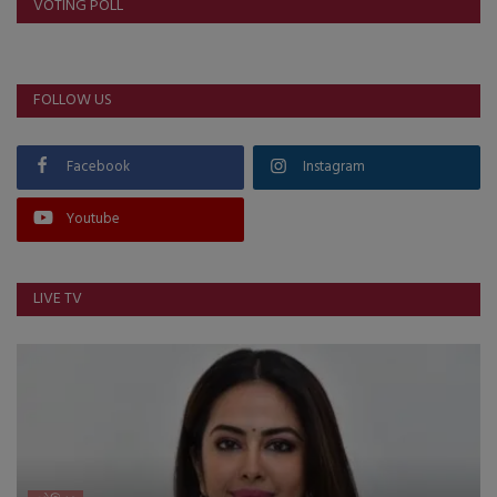
VOTING POLL
FOLLOW US
Facebook
Instagram
Youtube
LIVE TV