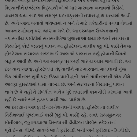
આવેલ આલ્ફા ઈન્ટરનેશનલ હોસ્ટેલનાં એક રૂમમાં રહેતા એક
નાણાંકીય સમાચાર
વિદ્યાર્થીને ૪ જેટલા વિદ્યાર્થીઓએ માર મારવાના બનાવનો વિડીયો
વાયરલ થયા બાદ આ સમગ્ર ઘટનાક્રમની તપાસ હાથ ધરવામાં આવી
સ્થાનિક સમાચાર
છે. અને આવા બનાવો ભવિષ્યમાં ન બને તે માટે તકેદારીનાં પગલા લેવામાં
આવનાર હોવાનું પણ જાણવા મળે છે. આ દરમ્યાન ઉચ્ચકક્ષાની
સ્પોર્ટ્સ
તપાસનીય કમીટીમાં સનસનીખેજ ખુલાસાઓ થયા છે અને સરકારના
નિયમોનું કોઈ જાતનું પાલન આ હોસ્ટેલનાં માલીક જી.પી. કાઠી તેમજ
રાશિફળ
હોસ્ટેલનાં સંચાલક રાજાભાઈ ઝાલાએ પાલન ન કર્યુ હોવાની વિગતો
બહાર આવી છે. અને આ સમગ્ર પ્રકરણે ભારે ચકચાર જગાવી છે. આ
ગુનાખોરી
દરમ્યાન આલ્ફા હોસ્ટેલમાં વિદ્યાર્થીને માર મારવાનાં મામલાની ગુંજ
છેક ગાંધીનગર સુધી પણ ઉઠવા પામી હતી. અને ગાંધીનગરની એક ટીમે
આલ્ફા હોસ્ટેલમાં ધામા નાખ્યા છે. અને સરકારના નિયમોનું પાલન
બોલિવૂડ
થાય છે કે નહી તે સંબંધીત અનેક મુદે તપાસની કામગીરી કરવામાં આવી
રહી છે ત્યારે ભારે હડકંપ મચી જવા પામેલ છે.
સ્વાસ્થ્ય
આ દરમ્યાન આલ્ફા ઈન્ટરનેશનલની આલ્ફા હોસ્ટેલના માલીક
ગિરીશભાઈ પુંજાભાઈ કાઠી (જી.પી. કાઠી) રહે. ર૦૪, રાયજીનગર,
મોતીબાગ, જૂનાગઢવાળા વિરૂધ્ધ સી ડીવીઝન પોલીસ સ્ટેશનનાં
પ્રો.ઈન્સ. વી.જે. સાવજે જાતે ફરીયાદી બની અને ફરીયાદ નોંધાવી છે.