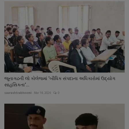
જૂનાગઢની લો કોલેજમાં ‘બૌધિક સંપદાના અધિકારોમાં ઉદ્યોગ
સાહસિકતા‘...
saurashtrabhoomi
Mar 14, 2026
0