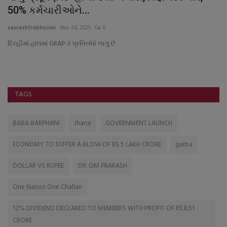
50% કર્મચારીઓને...
ગ
saurashtrabhoomi
Nov 24, 2025
0
sa
દિલ્હીમાં હાલમાં GRAP-3 પ્રતિબંધો લાગુ છે
TAGS
BABA BARPHANI
Jhansi
GOVERNMENT LAUNCH
ECONOMY TO SUFFER A BLOW OF RS 5 LAKH CRORE
garba
DOLLAR VS RUPEE
DR. OM PRAKASH
One Nation One Challan
12% DIVIDEND DECLARED TO MEMBERS WITH PROFIT OF RS.8.51
CRORE