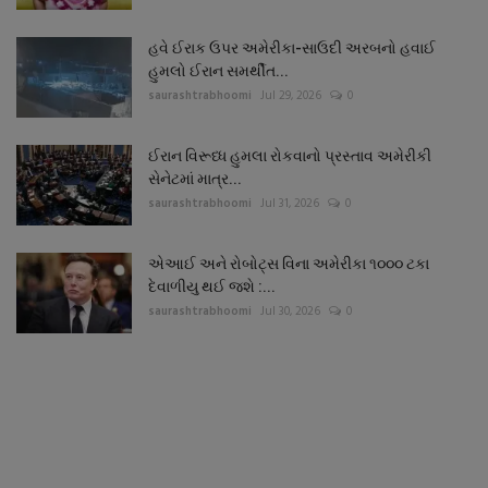
હવે ઈરાક ઉપર અમેરીકા-સાઉદી અરબનો હવાઈ
હુમલો ઈરાન સમર્થીત...
saurashtrabhoomi
Jul 29, 2026
0
ઈરાન વિરૂધ્ધ હુમલા રોકવાનો પ્રસ્તાવ અમેરીકી
સેનેટમાં માત્ર...
saurashtrabhoomi
Jul 31, 2026
0
એઆઈ અને રોબોટ્સ વિના અમેરીકા ૧૦૦૦ ટકા
દેવાળીયુ થઈ જશે :...
saurashtrabhoomi
Jul 30, 2026
0