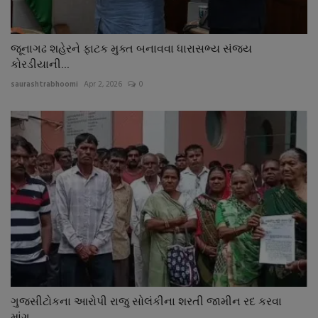
જૂનાગઢ શહેરને ફાટક મુક્ત બનાવવા ધારાસભ્ય સંજય
કોરડીયાની...
saurashtrabhoomi
Apr 2, 2026
0
ગુજસીટોકના આરોપી રાજુ સોલંકીના શરતી જામીન રદ કરવા
માંગ,...