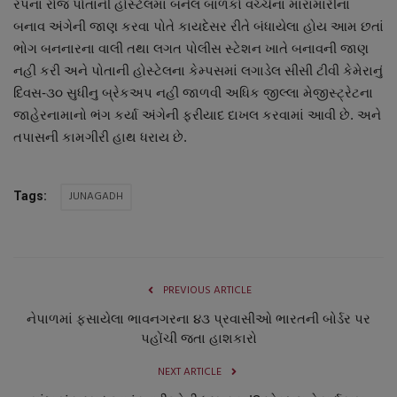
રપના રોજ પોતાની હોસ્ટેલમાં બનેલ બાળકો વચ્ચેના મારામારીના
બનાવ અંગેની જાણ કરવા પોતે કાયદેસર રીતે બંધાયેલા હોય આમ છતાં
ભોગ બનનારના વાલી તથા લગત પોલીસ સ્ટેશન ખાતે બનાવની જાણ
નહી કરી અને પોતાની હોસ્ટેલના કેમ્પસમાં લગાડેલ સીસી ટીવી કેમેરાનું
દિવસ-૩૦ સુધીનુ બ્રેકઅપ નહી જાળવી અધિક જીલ્લા મેજીસ્ટ્રેટના
જાહેરનામાનો ભંગ કર્યા અંગેની ફરીયાદ દાખલ કરવામાં આવી છે. અને
તપાસની કામગીરી હાથ ધરાય છે.
JUNAGADH
Tags:
PREVIOUS ARTICLE
નેપાળમાં ફસાયેલા ભાવનગરના ૪૩ પ્રવાસીઓ ભારતની બોર્ડર પર
પહોંચી જતા હાશકારો
NEXT ARTICLE