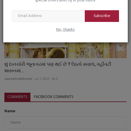
special offers directly in your inbox
Subscribe
No, thanks
શું દાનચોરી જૂનાગઢમાં પણ થઈ છે ? ઉઠતો સવાલ, વહીવટી
શાસનમાં...
saurashtrabhoomi
Jul 7, 2026
0
COMMENTS
FACEBOOK COMMENTS
Name