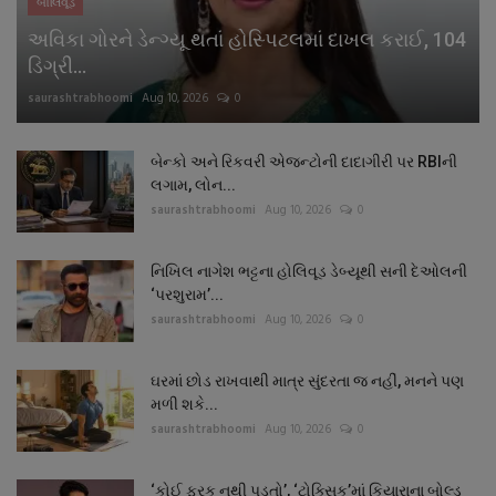
બોલિવૂડ
અવિકા ગોરને ડેન્ગ્યૂ થતાં હોસ્પિટલમાં દાખલ કરાઈ, 104
ડિગ્રી...
saurashtrabhoomi
Aug 10, 2026
0
બેન્કો અને રિકવરી એજન્ટોની દાદાગીરી પર RBIની
લગામ, લોન...
saurashtrabhoomi
Aug 10, 2026
0
નિખિલ નાગેશ ભટ્ટના હોલિવૂડ ડેબ્યૂથી સની દેઓલની
‘પરશુરામ’...
saurashtrabhoomi
Aug 10, 2026
0
ઘરમાં છોડ રાખવાથી માત્ર સુંદરતા જ નહીં, મનને પણ
મળી શકે...
saurashtrabhoomi
Aug 10, 2026
0
‘કોઈ ફરક નથી પડતો’, ‘ટોક્સિક’માં કિયારાના બોલ્ડ