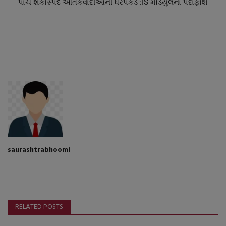
પાંચ શંકાસ્પદ આતંકવાદીઓની ધરપકડ :IS મોડયુલનો પર્દાફાશ
saurashtrabhoomi
RELATED POSTS