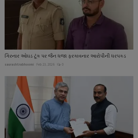
ગિરનાર ઓઘડ ટૂંક પર જૈન ધજા ફરકાવનાર આરોપીની ધરપકડ
saurashtrabhoomi
Feb 23, 2026
0