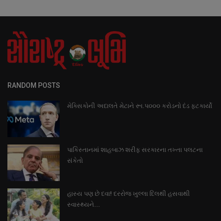
RANDOM POSTS
મેક્સિકોની અદાલતે મેટાને રૂા.પ૦૦૦ કરોડનો દંડ ફટકાર્યો
પાકિસ્તાનમાં શાહબાઝ શરીફ સરકારના તખ્તા પલટના
સંકેતો
હાસ્ય પણ છે દવા! દરરોજ ખુલ્લા દિલથી હસવાથી
સ્વાસ્થ્યને...