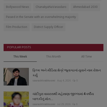
Bollywood News
ChanakyaNaVarasdaro
Ahmedabad 2030
Passed in the Senate with an overwhelming majority
Film Production
District Supply Officer
POPULAR POSTS
This Week
This Month
All Time
ફિલ્મ અને મીડિયા ક્ષેત્રે જૂનાગઢનાં યુવાને નામ રોશન
કર્યું
saurashtrabhoomi
Aug 4, 2026
0
ચાંદીપુરા વાયરસથી મહેસાણા જીલ્લામાં 4 વર્ષીય
બાળકીનું મોત...
saurashtrabhoomi
Jul 29, 2026
0