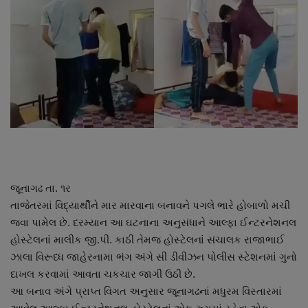
About Author
Contact
Dipotsav Special
આંતરરાષ્ટ્રીય
રાષ્ટ્રીય
ગુજરાત
જૂનાગઢ તા. ૧ર
તાજેતરમાં વિદ્યાર્થીને માર મારવાના બનાવને પગલે ભારે હોબાળો મચી
જુનાગઢ
જવા પામેલ છે. દરમ્યાન આ ઘટનાના અનુસંધાને આલ્ફા ઈન્ટરનેશનલ
હોસ્ટેલનાં માલીક જી.પી. કાઠી તેમજ હોસ્ટેલનાં સંચાલક રાજાભાઈ
Support US
ઝાલા વિરૂધ્ધ જાહેરનામા ભંગ અંગે સી ડીવીઝન પોલીસ સ્ટેશનમાં ગુનો
દાખલ કરવામાં આવતા ચકચાર જાગી ઉઠી છે.
બજારના સમાચાર
આ બનાવ અંગે પ્રાપ્ત વિગત અનુસાર જૂનાગઢનાં મધુરમ વિસ્તારમાં