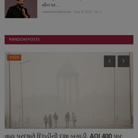
સીન પર...
saurashtrabhoomi
Aug 10, 2026
0
RANDOM POSTS
સ્પોર્ટ્સ
વાયુ પ્રદૂષણે દિલ્હીની દશા બગાડી, AQI 400 પાર,
મ