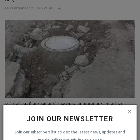
saurashtrabhoomi
Sep 29, 2025
0
કરોડોનો ખર્ચો ગટરમાં ગયો : જૂનાગઢમાં ભૂગર્ભ ગટરનાં ગંધાતા...
saurashtrabhoomi
Feb 21, 2026
0
JOIN OUR NEWSLETTER
Join our subscribers list to get the latest news, updates and