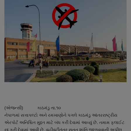
About Author
Contact
Dipotsav Special
આંતરરાષ્ટ્રીય
રાષ્ટ્રીય
ગુજરાત
જુનાગઢ
Support US
(એજન્સી) કાઠમંડુ તા.૧૦
નેપાળમાં સત્તાપલ્ટો અને રમખાણોને પગલે કાઠમંડુ આંતરરાષ્ટ્રીય
બજારના સમાચાર
એરપોર્ટ અનિશ્ચિત મુદ્દત માટે બંધ કરી દેવામાં આવ્યું છે. તમામ ફલાઈટ
રદ્દ કરી દેવામાં આવી છે. વહીવટીતંત્ર સતત શાંતિ જાળવવાની અપીલ