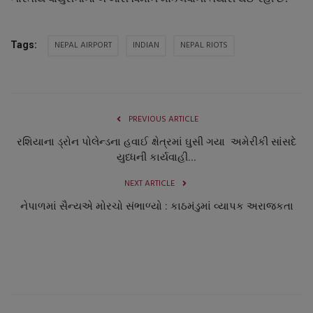
NEPAL AIRPORT
INDIAN
NEPAL RIOTS
Tags:
PREVIOUS ARTICLE
રશિયાના ડ્રોન પોલેન્ડના હવાઈ ક્ષેત્રમાં ઘુસી ગયા અમેરીકી સાંસદે
યુધ્ધની કાર્યવાહી...
NEXT ARTICLE
નેપાળમાં સૈન્યએ મોરચો સંભાળ્યો : કાઠમંડુમાં વ્યાપક અરાજકતા