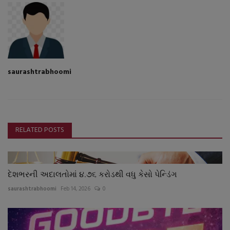
saurashtrabhoomi
RELATED POSTS
દેશભરની અદાલતોમાં ૪.૭૬ કરોડથી વધુ કેસો પેન્ડિંગ
saurashtrabhoomi
Feb 14, 2026
0