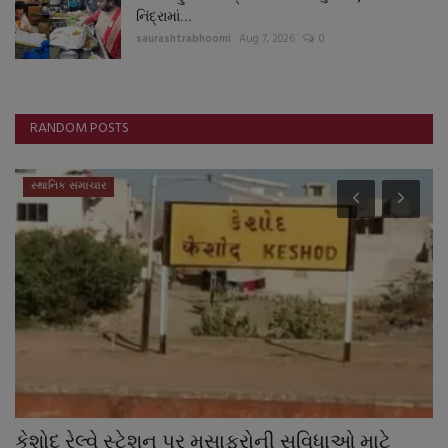
નિંદ્રામાં...
saurashtrabhoomi
Aug 7, 2026
0
RANDOM POSTS
સ્થાનિક સમાચાર
કેશોદ રેલ્વે સ્ટેશન પર મુસાફરોની સુવિધાઓ માટે
વ