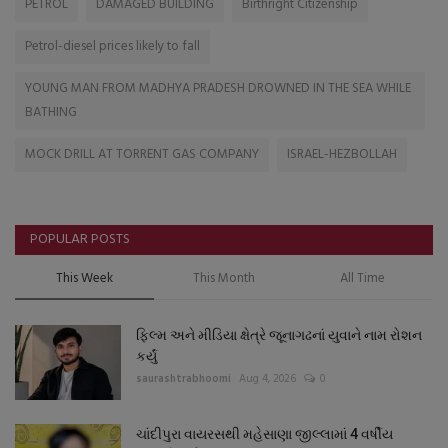
PETROL
DAMAGED BUILDING
Birthright Citizenship
Petrol-diesel prices likely to fall
YOUNG MAN FROM MADHYA PRADESH DROWNED IN THE SEA WHILE
BATHING
MOCK DRILL AT TORRENT GAS COMPANY
ISRAEL-HEZBOLLAH
POPULAR POSTS
This Week
This Month
All Time
ફિલ્મ અને મીડિયા ક્ષેત્રે જૂનાગઢનાં યુવાને નામ રોશન
કર્યું
saurashtrabhoomi
Aug 4, 2026
0
ચાંદીપુરા વાયરસથી મહેસાણા જીલ્લામાં 4 વર્ષીય