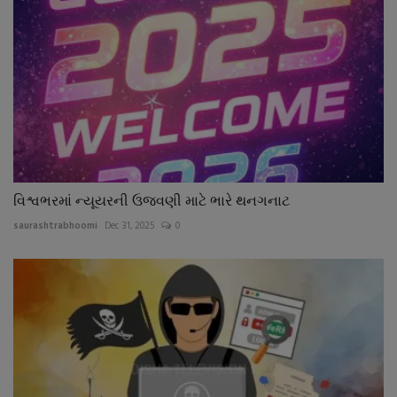
વિશ્વભરમાં ન્યૂયરની ઉજવણી માટે ભારે થનગનાટ
saurashtrabhoomi
Dec 31, 2025
0