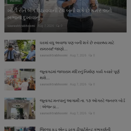
સ્વાસ્થ્ય
ખોટી રીતે બેગ ઉઠાવવાની ટેવ બની શકે છે કમર અને
ખભાના દુખાવાનું...
saurashtrabhoomi
Aug 7, 2026
0
ઘરમાં વધુ અવાજ પણ બની શકે છે સ્વાસ્થ્ય માટે
સમસ્યા! જાણો...
saurashtrabhoomi
Aug 7, 2026
0
જૂનાગઢમાં જલારામ મંદિરનું નિર્માણ કાર્ય કયારે પૂર્ણ
થશે...
saurashtrabhoomi
Aug 7, 2026
0
જૂનાગઢ મનપાનું આગામી તા. ૧૭ ઓગસ્ટે જનરલ બોર્ડ
: એજન્ડા...
saurashtrabhoomi
Aug 7, 2026
0
જિલ્લા ફુડ એન્ડ ડ્રગ ડીપાર્ટમેન્ટ કુંભકર્ણની