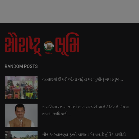
RANDOM POSTS
વરસાદમાં દીકરીઓના ચહેરા પર ખુશીનું મેઘધનુષ્ય..
સબસિડાઇઝ ખાતરની કાળાબજારી અને ટેગિંગને રોકવા
તપાસ અધિકારી...
ગીર અભ્યારણ્ય ફરતે ચાલતા ગેરકાયદે હોસ્પિટાલીટી