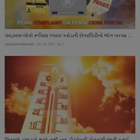
૩૦,૦૦૦ લોકો રૂપિયા ૧૫૦૦ કરોડની છેતરપિંડીનો ભોગ બન્યા :...
saurashtrabhoomi
Oct 29, 2025
0
શિયાળો હજુ પુરો થયો નથી ત્યાં હીટવેવની ચેતવણી જારી કરાઈ