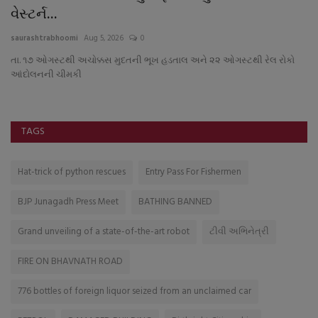
વેસ્ટર્ન...
ક
saurashtrabhoomi
Aug 5, 2026
0
sa
તા. ૧૭ ઓગસ્ટથી અચોક્કસ મુદતની ભૂખ હડતાલ અને ૨૨ ઓગસ્ટથી રેલ રોકો
સત
આંદોલનની ચીમકી
TAGS
Hat-trick of python rescues
Entry Pass For Fishermen
BJP Junagadh Press Meet
BATHING BANNED
Grand unveiling of a state-of-the-art robot
ટીવી અભિનેત્રી
FIRE ON BHAVNATH ROAD
776 bottles of foreign liquor seized from an unclaimed car