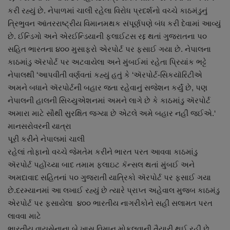
નાણાંકીય સમાચાર
કરી રહ્યું છે. નેપાળમાં ચાલી રહેલા વિરોધ પ્રદર્શનો વચ્ચે કાઠમંડુનું
ત્રિભુવન આંતરરાષ્ટ્રીય વિમાનમથક સંપૂર્ણપણે બંધ કરી દેવામાં આવ્યું
છે. ઈન્ડિગો અને એરઈન્ડિયાની ફલાઈટસ રદ્દ થતાં ગુજરાતના પ૦
સ્થાનિક સમાચાર
સહિત ભારતના ૪૦૦ મુસાફરો એરપોર્ટ પર ફસાઈ ગયા છે. નેપાલના
કાઠમાંડુ ઍરપોર્ટ પર અટવાયેલા અને મુંબઈમાં રહેતા પ્રિયાંક ભટ્ટે
સ્પોર્ટ્સ
નેપાલથી ‘આપવીતી વર્ણવતાં કહ્યું હતું કે ‘ઍરપોર્ટ-સિકયૉરિટીએ
અમને બધાને ઍરપોર્ટની બહાર જતા રહેવાનું સજેશન કર્યું છે, પણ
રાશિફળ
નેપાલની હાલની સિચ્યુએશનમાં અમને લાગે છે કે કાઠમાંડુ ઍરપોર્ટ
અમારા માટે સૌથી સુરક્ષિત જગ્યા છે એટલે અમે બહાર નહીં જઈએ.‘
ગુનાખોરી
માનસરોવરની યાત્રા
પૂરી કરીને નેપાલમાં ચાલી
બોલિવૂડ
રહેલાં તોફાનો વચ્ચે જેમતેમ કરીને ભારત પરત આવવા કાઠમાંડુ
ઍરપોર્ટ પહોંચ્યા બાદ તમામ ફ્લાઇટ કૅન્સલ થતાં મુંબઈ અને
સ્વાસ્થ્ય
અમદાવાદ સહિતનાં ૫૦ ગુજરાતી યાત્રિકો ઍરપોર્ટ પર ફસાઈ ગયા
છે.દરમ્યાનમાં આ લખાઈ રહ્યું છે ત્યારે પ્રાપ્ત અહેવાલ મુજબ કાઠમંડુ
એરપોર્ટ પર ફસાયેલા ૪૦૦ ભારતીય નાગરીકોને સહી સલામત પરત
લાવવા માટે
ભારતીય વાયુસેનાના બે ખાસ વિમાન મોકલવાની તૈયારી થઈ રહી છે.