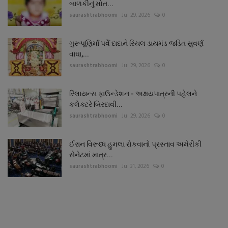
બાળકીનું મોત...
saurashtrabhoomi
Jul 29, 2026
0
ગુરૂપૂણિર્માં પર્વે દાદાને રિયલ ડાયમંડ જડિત સુવર્ણ
વાઘા,...
saurashtrabhoomi
Jul 29, 2026
0
રિલાયન્સ ફાઉન્ડેશન - અક્ષયપાત્રની પહેલને
કલેક્ટરે બિરદાવી...
saurashtrabhoomi
Jul 29, 2026
0
ઈરાન વિરૂધ્ધ હુમલા રોકવાનો પ્રસ્તાવ અમેરીકી
સેનેટમાં માત્ર...
saurashtrabhoomi
Jul 31, 2026
0