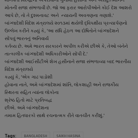
નાણાંકીય સમાચાર
મોતની સજા સંભળાવી છે. જો આ ફરાર આરોપીઓને કોઈ દેશ આશરો
આપે છે, તો તે દુશ્મનાવટ અને ન્યાયની અવગણના ગણાશે.‘
સ્થાનિક સમાચાર
બાંગ્લાદેશી વિદેશ મંત્રાલયે ૨૦૧૩માં થયેલી દ્વિપક્ષીય પ્રત્યાર્પણનો
ઉલ્લેખ કરીને કહ્યું કે, ‘આ સંધિ હેઠળ આ દોષિતોને બાંગ્લાદેશને
સ્પોર્ટ્સ
સોંપવું ભારતનું અનિવાર્ય
કર્તવ્ય છે. અમે ભારત સરકારને અપીલ કરીએ છીએ કે, તેઓ બંનેને
રાશિફળ
તાત્કાલીક બાંગ્લાદેશી અધિકારીઓને સોંપી દે.‘
બાંગ્લાદેશી આઈસીટીએ શેખ હસીનાને સજા સંભળાવ્યા બાદ ભારતીય
વિદેશ મંત્રાલયે
ગુનાખોરી
કહ્યું કે, ‘એક ગાઢ પાડોશી
હોવાના નાતે, અમે બાંગ્લાદેશમાં શાંતિ, લોકશાહી અને રાજકીય
બોલિવૂડ
સ્થિરતા સહિત ત્યાંના લોકોના
શ્રેષ્ઠ હિતો માટે પ્રતિબદ્ધ
સ્વાસ્થ્ય
છીએ. અમે બાંગ્લાદેશના
તમામ હિતધારકો સાથે રચનાત્મક રીતે વાતચીત કરીશું.‘
BANGLADESH
SAIKH HASINA
Tags: