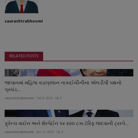
saurashtrabhoomi
RELATED POSTS
જાપાનમાં મહિલા વડાપ્રધાન તાકાઈચીનીના એલડીપી પક્ષનો
પ્રચંડ...
saurashtrabhoomi
Feb 9, 2026
0
ફ્રેન્ચ વાઈન અને શેમ્પેઈન પર ર૦૦ ટકા ટેરિફ લાદવાની ટ્રમ્પે...
saurashtrabhoomi
Jan 21, 2026
0