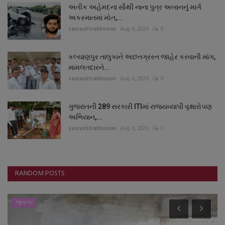
અતીક અહેમદના સૌથી નાના પુત્ર અબાનનું માર્ગ
અકસ્માતમાં મોત,...
saurashtrabhoomi
Aug 6, 2026
0
કલ્યાણપુર તાલુકાને અછતગ્રસ્ત જાહેર કરવાની માંગ,
મામલતદારને...
saurashtrabhoomi
Aug 6, 2026
0
ગુજરાતની 289 સરકારી ITIમાં રાજ્યવ્યાપી વૃક્ષારોપણ
અભિયાન,...
saurashtrabhoomi
Aug 6, 2026
0
RANDOM POSTS
જુનાગઢ