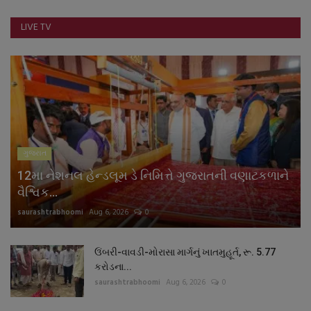
LIVE TV
ગુજરાત
12મા નેશનલ હેન્ડલૂમ ડે નિમિત્તે ગુજરાતની વણાટકળાને
વૈશ્વિક...
saurashtrabhoomi
Aug 6, 2026
0
ઉંબરી-વાવડી-મોરાસા માર્ગનું ખાતમુહૂર્ત, રૂ. 5.77
કરોડના...
saurashtrabhoomi
Aug 6, 2026
0