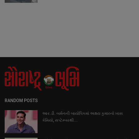
RANDOM POSTS
આર.ડી. બર્મનની બાયોપિકમાં અક્ષય કુમારનો ખાસ
કેમિયો, સપ્ટેમ્બરથી...