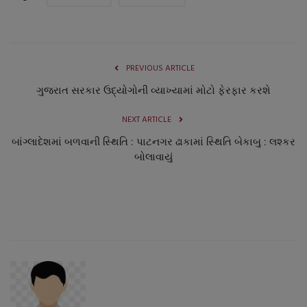
PREVIOUS ARTICLE
ગુજરાત સરકાર ઉદ્યોગોની વ્યાખ્યામાં મોટો ફેરફાર કરશે
NEXT ARTICLE
બાંગ્લાદેશમાં બળવાની સ્થિતિ : પાટનગર ઢાકામાં સ્થિતિ બેકાબુ : લશ્કર
બોલાવાયું