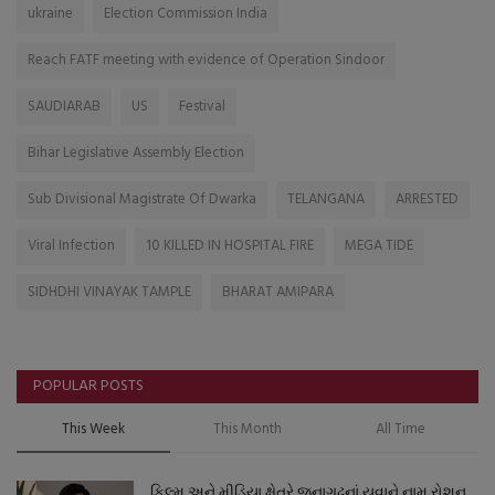
ukraine
Election Commission India
Reach FATF meeting with evidence of Operation Sindoor
SAUDIARAB
US
Festival
Bihar Legislative Assembly Election
Sub Divisional Magistrate Of Dwarka
TELANGANA
ARRESTED
Viral Infection
10 KILLED IN HOSPITAL FIRE
MEGA TIDE
SIDHDHI VINAYAK TAMPLE
BHARAT AMIPARA
POPULAR POSTS
This Week
This Month
All Time
ફિલ્મ અને મીડિયા ક્ષેત્રે જૂનાગઢનાં યુવાને નામ રોશન