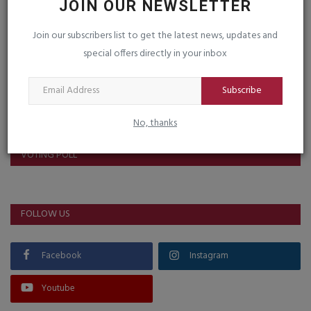
JOIN OUR NEWSLETTER
Post Comment
Join our subscribers list to get the latest news, updates and
special offers directly in your inbox
Subscribe
No, thanks
VOTING POLL
FOLLOW US
Facebook
Instagram
Youtube