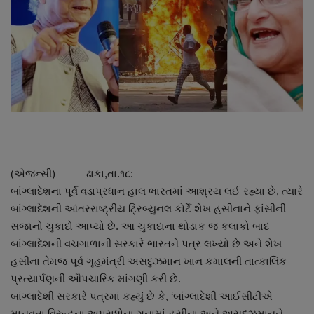
About Author
Contact
Dipotsav Special
આંતરરાષ્ટ્રીય
રાષ્ટ્રીય
(એજન્સી) ઢાકા,તા.૧૮:
ગુજરાત
બાંગ્લાદેશના પૂર્વ વડાપ્રધાન હાલ ભારતમાં આશ્રય લઈ રહ્યા છે, ત્યારે
બાંગ્લાદેશની આંતરરાષ્ટ્રીય ટ્રિબ્યુનલ કોર્ટે શેખ હસીનાને ફાંસીની
જુનાગઢ
સજાનો ચુકાદો આપ્યો છે. આ ચુકાદાના થોડાક જ કલાકો બાદ
બાંગ્લાદેશની વચગાળાની સરકારે ભારતને પત્ર લખ્યો છે અને શેખ
Support US
હસીના તેમજ પૂર્વ ગૃહમંત્રી અસદુઝમાન ખાન કમાલની તાત્કાલિક
પ્રત્યાર્પણની ઔપચારિક માંગણી કરી છે.
બજારના સમાચાર
બાંગ્લાદેશી સરકારે પત્રમાં કહ્યું છે કે, ‘બાંગ્લાદેશી આઈસીટીએ
માનવતા વિરુદ્ધના અપરાધોના ગુનામાં હસીના અને અસદુઝમાનને