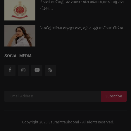
ઈડીની કાર્યવાહી પર સવાલ : પાંચ વર્ષમાં ૪૬૦૦થી વધુ કેસ
નોંધ્યા...
'રાકા'નું અંતિમ શેડ્યૂલ શરૂ, શૂટિંગ પૂર્ણ કર્યા બાદ દીપિકા...
SOCIAL MEDIA
Subscribe
Copyright 2025 SaurashtraBhoomi - All Rights Reserved.