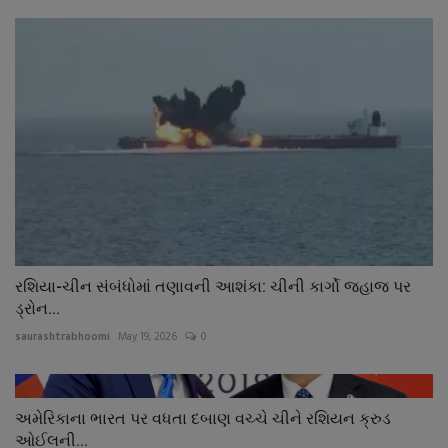
રશિયા-ચીન સંબંધોમાં તણાવની આશંકા: ચીની કાર્ગો જહાજ પર
ડ્રોન...
saurashtrabhoomi
May 19, 2026
0
અમેરિકાના ભારત પર વધતા દબાણ વચ્ચે ચીને રશિયન ક્રુડ
ઓઈલની...