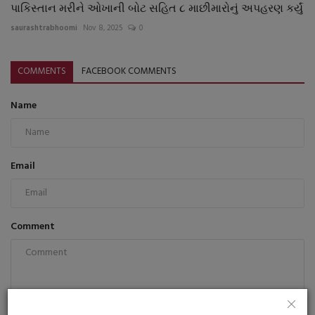
પાકિસ્તાન મરીને ઓખાની બોટ સહિત ૮ માછીમારોનું અપહરણ કર્યું
saurashtrabhoomi
Nov 8, 2025
0
COMMENTS
FACEBOOK COMMENTS
Name
Email
Comment