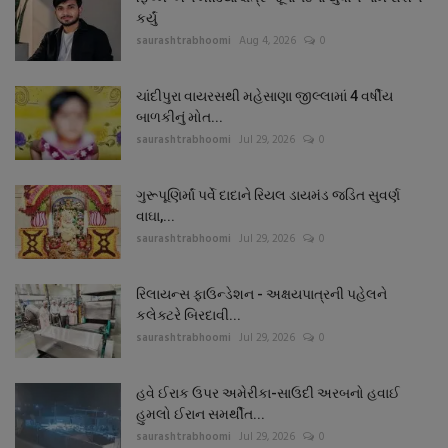
કર્યું
saurashtrabhoomi
Aug 4, 2026
0
ચાંદીપુરા વાયરસથી મહેસાણા જીલ્લામાં 4 વર્ષીય
બાળકીનું મોત...
saurashtrabhoomi
Jul 29, 2026
0
ગુરૂપૂણિર્માં પર્વે દાદાને રિયલ ડાયમંડ જડિત સુવર્ણ
વાઘા,...
saurashtrabhoomi
Jul 29, 2026
0
રિલાયન્સ ફાઉન્ડેશન - અક્ષયપાત્રની પહેલને
કલેક્ટરે બિરદાવી...
saurashtrabhoomi
Jul 29, 2026
0
હવે ઈરાક ઉપર અમેરીકા-સાઉદી અરબનો હવાઈ
હુમલો ઈરાન સમર્થીત...
saurashtrabhoomi
Jul 29, 2026
0