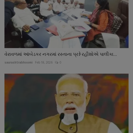
વેરાવળમાં આંબેડકર નગરમાં રસ્તાના પ્રશ્ને રહીશોએ પાલીકા...
saurashtrabhoomi
Feb 18, 2026
0