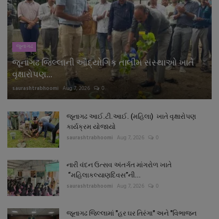
જુનાગઢ
જૂનાગઢ જિલ્લાની ઔદ્યોગિક તાલીમ સંસ્થાઓ ખાતે
વૃક્ષારોપણ...
saurashtrabhoomi
Aug 7, 2026
0
જૂનાગઢ આઈ.ટી.આઈ. (મહિલા) ખાતે વૃક્ષારોપણ
કાર્યક્રમ યોજાયો
saurashtrabhoomi
Aug 7, 2026
0
નારી વંદન ઉત્સવ અંતર્ગત માંગરોળ ખાતે
“મહિલાકલ્યાણદિવસ”ની...
saurashtrabhoomi
Aug 7, 2026
0
જૂનાગઢ જિલ્લામાં "હર ઘર તિરંગા" અને "વિભાજન