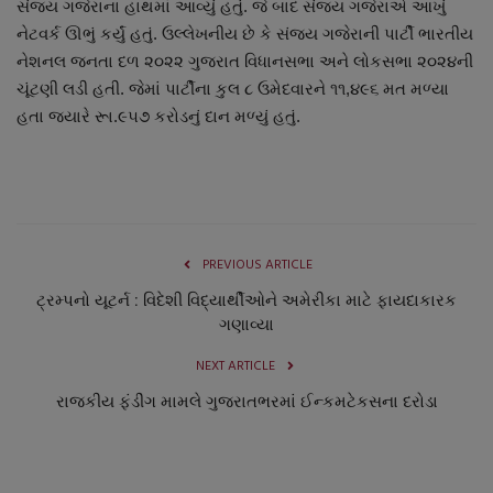
સંજય ગજેરાના હાથમાં આવ્યું હતું. જે બાદ સંજય ગજેરાએ આખું
નાણાંકીય સમાચાર
નેટવર્ક ઊભું કર્યું હતું. ઉલ્લેખનીય છે કે સંજય ગજેરાની પાર્ટી ભારતીય
નેશનલ જનતા દળ ૨૦૨૨ ગુજરાત વિધાનસભા અને લોકસભા ૨૦૨૪ની
સ્થાનિક સમાચાર
ચૂંટણી લડી હતી. જેમાં પાર્ટીના કુલ ૮ ઉમેદવારને ૧૧,૪૯૬ મત મળ્યા
હતા જ્યારે રૂા.૯૫૭ કરોડનું દાન મળ્યું હતું.
સ્પોર્ટ્સ
રાશિફળ
ગુનાખોરી
PREVIOUS ARTICLE
ટ્રમ્પનો યૂટર્ન : વિદેશી વિદ્યાર્થીઓને અમેરીકા માટે ફાયદાકારક
બોલિવૂડ
ગણાવ્યા
સ્વાસ્થ્ય
NEXT ARTICLE
રાજકીય ફંડીંગ મામલે ગુજરાતભરમાં ઈન્કમટેકસના દરોડા