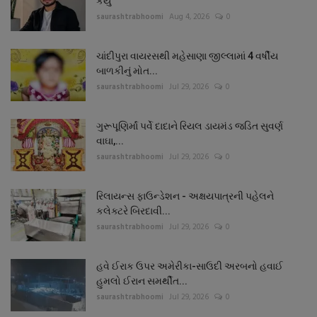
કર્યું
saurashtrabhoomi
Aug 4, 2026
0
ચાંદીપુરા વાયરસથી મહેસાણા જીલ્લામાં 4 વર્ષીય
બાળકીનું મોત...
saurashtrabhoomi
Jul 29, 2026
0
ગુરૂપૂણિર્માં પર્વે દાદાને રિયલ ડાયમંડ જડિત સુવર્ણ
વાઘા,...
saurashtrabhoomi
Jul 29, 2026
0
રિલાયન્સ ફાઉન્ડેશન - અક્ષયપાત્રની પહેલને
કલેક્ટરે બિરદાવી...
saurashtrabhoomi
Jul 29, 2026
0
હવે ઈરાક ઉપર અમેરીકા-સાઉદી અરબનો હવાઈ
હુમલો ઈરાન સમર્થીત...
saurashtrabhoomi
Jul 29, 2026
0