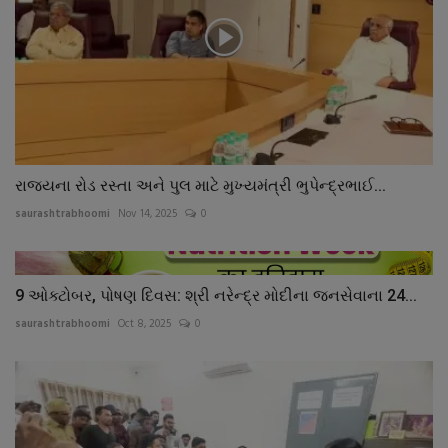
રાજ્યના રોડ રસ્તા અને પુલ માટે મુખ્યમંત્રી ભુપેન્દ્રભાઈ...
saurashtrabhoomi
Nov 14, 2025
0
9 ઓક્ટોબર, પોષણ દિવસ: શ્રી નરેન્દ્ર મોદીના જનસેવાના 24...
saurashtrabhoomi
Oct 8, 2025
0