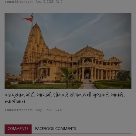
saurashtrabhoomi
Nov 17, 2025
0
વડાપ્રધાન મોદી આગામી સોમવારે સોમનાથની મુલાકાતે આવશે :
સ્વાભીમાન...
saurashtrabhoomi
May 8, 2026
0
COMMENTS
FACEBOOK COMMENTS