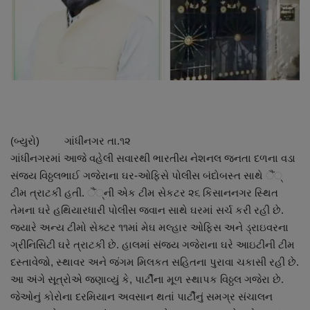
About Author
Contact
Dipotsav Special
આંતરરાષ્ટ્રીય
(બ્યુરો) ગાંધીનગર તા.૧૨
રાષ્ટ્રીય
ગાંધીનગરમાં આજે વહેલી સવારથી ભારતીય નેશનલ જનતા દળના વડા
સંજય વિઠ્ઠલભાઈ ગજેરાના ઘર-ઓફિસે પોલીસ બંદોબસ્ત સાથે ૈં્
ગુજરાત
ટીમ ત્રાટકી હતી. ૈં્ની એક ટીમ સેકટર ૨૬ કિસાનનગર સ્થિત
તેમના ઘરે હથિયારધારી પોલીસ જવાન સાથે ઘરમાં સર્ચ કરી રહી છે.
જુનાગઢ
જ્યારે અન્ય ટીમો સેક્ટર ૧૧માં મેઘ મલ્હાર ઓફિસ અને ડ્રાઇવરના
ગ્રીનિસિટી ઘરે ત્રાટકી છે. હાલમાં સંજય ગજેરાના ઘરે આઇટીની ટીમ
Support US
દસ્તાવેજો, સ્થાવર અને જંગમ મિલકત સહિતના પુરાવા ચકાસી રહી છે.
આ અંગે સૂત્રોએ જણાવ્યું કે, પાર્ટીના મૂળ સ્થાપક વિઠ્ઠલ ગજેરા છે.
બજારના સમાચાર
જેઓનું કોરોના દરમિયાન અવસાન થતાં પાર્ટીનું સમગ્ર સંચાલન