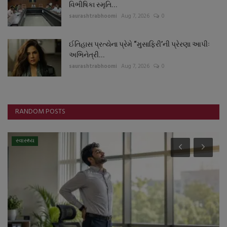
વિભીષિકા સ્મૃતિ...
saurashtrabhoomi
Aug 7, 2026
0
ઈતિહાસ પ્રત્યેના પ્રેમે “મુસાફિરી’ની પ્રેરણા આપીઃ
અભિનેત્રી...
saurashtrabhoomi
Aug 7, 2026
0
RANDOM POSTS
સ્વાસ્થ્ય