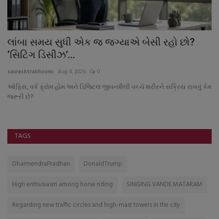
લાંબા સમય સુધી એક જ જગ્યાએ બેસી રહો છો?
W
‘સિટિંગ ડિસીઝ’...
sa
saurashtrabhoomi
Aug 4, 2026
0
મુ
ઓફિસ, વર્ક ફ્રોમ હોમ અને ડિજિટલ જીવનશૈલી વચ્ચે શરીરને સક્રિય રાખવું કેમ
જરૂરી છે?
TAGS
DharmendraPradhan
DonaldTrump
High enthusiasm among horse riding
SINGING VANDE MATARAM
Regarding new traffic circles and high-mast towers in the city