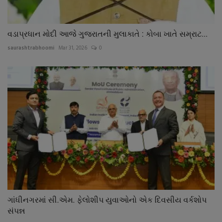
વડાપ્રધાન મોદી આજે ગુજરાતની મુલાકાતે : કોબા ખાતે સમ્રાટ...
saurashtrabhoomi
Mar 31, 2026
0
ગાંધીનગરમાં સી.એમ. ફેલોશીપ યુવાઓનો એક દિવસીય વર્કશોપ
સંપન્ન