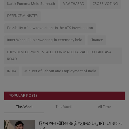
Kartik Purnima Melo Somnath
VAV THARAD
CROSS VOTING
DEFENCE MINISTER
Possibility of new revelations in the ATS investigation
Inner Wheel Club's swearing-in ceremony held
Finance
BJP'S DEVELOPMENT STALLED ON MAKODA VADLI TO KANKASA
ROAD
INDIA
Minister of Labour and Employment of India
POPULAR POSTS
This Week
This Month
All Time
ફિલ્મ અને મીડિયા ક્ષેત્રે જૂનાગઢનાં યુવાને નામ રોશન