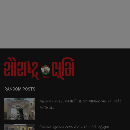
RANDOM POSTS
જૂનાગઢ મનપાનું આગામી તા. ૧૭ ઓગસ્ટે જનરલ બોર્ડ :
એજન્ડા...
દેવગઢમાં જુનાગઢ રેન્જ પોલીસનો દરોડો: રહેણાક