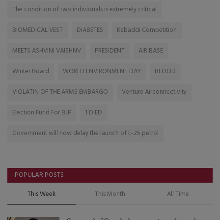
The condition of two individuals is extremely critical
BIOMEDICAL VEST
DIABETES
Kabaddi Competition
MEETS ASHVINI VAISHNV
PRESIDENT
AIR BASE
Winter Board
WORLD ENVIRONMENT DAY
BLOOD
VIOLATIN OF THE ARMS EMBARGO
Venture Airconnectivity
Election Fund For BJP
1 DIED
Government will now delay the launch of E-25 petrol
POPULAR POSTS
This Week
This Month
All Time