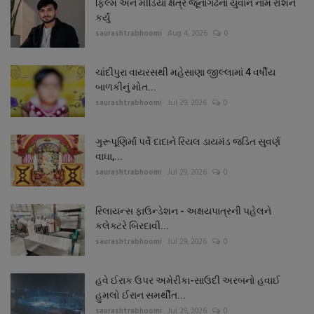
ફિલ્મ અને મીડિયા ક્ષેત્રે જૂનાગઢનાં યુવાને નામ રોશન
કર્યું
saurashtrabhoomi
Aug 4, 2026
0
ચાંદીપુરા વાયરસથી મહેસાણા જીલ્લામાં 4 વર્ષીય
બાળકીનું મોત...
saurashtrabhoomi
Jul 29, 2026
0
ગુરૂપૂણિર્માં પર્વે દાદાને રિયલ ડાયમંડ જડિત સુવર્ણ
વાઘા,...
saurashtrabhoomi
Jul 29, 2026
0
રિલાયન્સ ફાઉન્ડેશન - અક્ષયપાત્રની પહેલને
કલેક્ટરે બિરદાવી...
saurashtrabhoomi
Jul 29, 2026
0
હવે ઈરાક ઉપર અમેરીકા-સાઉદી અરબનો હવાઈ
હુમલો ઈરાન સમર્થીત...
saurashtrabhoomi
Jul 29, 2026
0