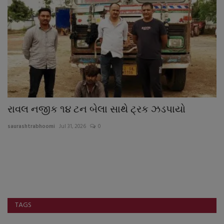
રાવલ નજીક ૧૪ ટન બેલા સાથે ટ્રક ઝડપાયો
જ
ક
saurashtrabhoomi
Jul 31, 2026
0
sa
TAGS