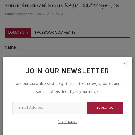
કતારના ગેસ પ્લાન્ટમાં ભયાનક વિસ્ફોટ : 54 ઈજાગ્રસ્ત, 18...
saurashtrabhoomi
Jun 22, 2026
0
COMMENTS
FACEBOOK COMMENTS
Name
JOIN OUR NEWSLETTER
Email
Join our subscribers list to get the latest news, updates and
special offers directly in your inbox
Comment
Subscribe
No, thanks