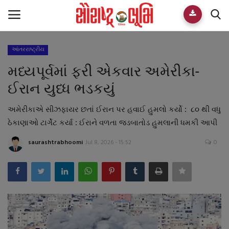
આંતરરાષ્ટ્રીય
Home
મધ્યપૂર્વમાં ફરી એકવાર અમેરીકા-
E-paper
ઈરાન યુધ્ધ ભડકયું
Videos
અમેરીકાએ સીઝફાયર છતાં ઈરાન પર હવાઈ હુમલો કર્યો : ૮૦ થી વધુ
ઠેકાણાઓ ટાર્ગેટ કર્યા : ઈરાને વળતા જડબાતોડ હુમલાની ધમકી આપી
Who We Are
saurashtrabhoomi
Jul 8, 2026 - 15:52
0
Live TV
Team
Guest Author