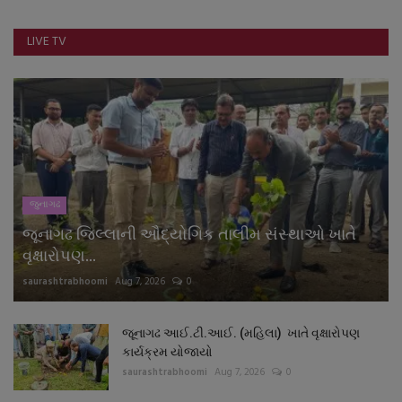
LIVE TV
જુનાગઢ
જૂનાગઢ જિલ્લાની ઔદ્યોગિક તાલીમ સંસ્થાઓ ખાતે
વૃક્ષારોપણ...
saurashtrabhoomi
Aug 7, 2026
0
જૂનાગઢ આઈ.ટી.આઈ. (મહિલા) ખાતે વૃક્ષારોપણ
કાર્યક્રમ યોજાયો
saurashtrabhoomi
Aug 7, 2026
0