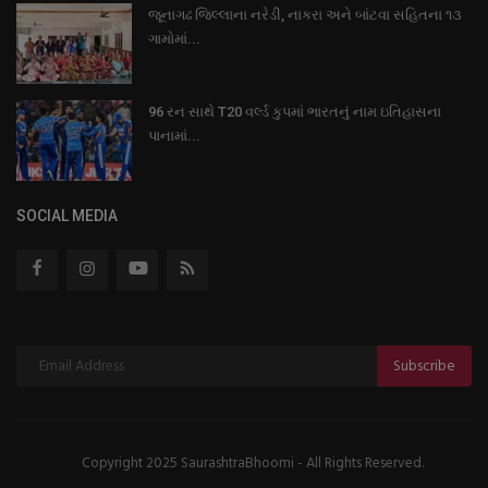
જૂનાગઢ જિલ્લાના નરેડી, નાકરા અને બાંટવા સહિતના ૧૩
ગામોમાં...
96 રન સાથે T20 વર્લ્ડ કુપમાં ભારતનું નામ ઇતિહાસના
પાનામાં...
SOCIAL MEDIA
Subscribe
Copyright 2025 SaurashtraBhoomi - All Rights Reserved.