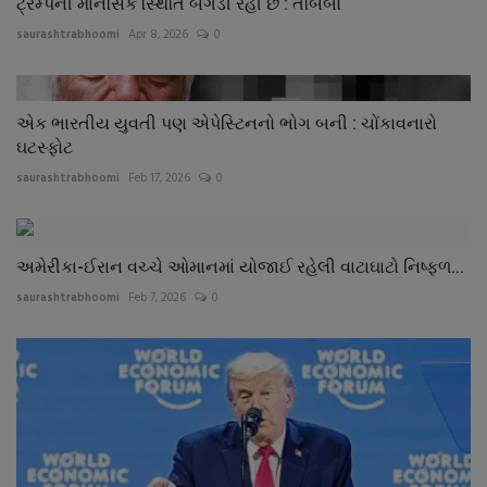
ટ્રમ્પની માનસિક સ્થિતિ બગડી રહી છે : તબિબો
saurashtrabhoomi
Apr 8, 2026
0
એક ભારતીય યુવતી પણ એપેસ્ટિનનો ભોગ બની : ચોંકાવનારો
ઘટસ્ફોટ
saurashtrabhoomi
Feb 17, 2026
0
અમેરીકા-ઈરાન વચ્ચે ઓમાનમાં યોજાઈ રહેલી વાટાઘાટો નિષ્ફળ...
saurashtrabhoomi
Feb 7, 2026
0