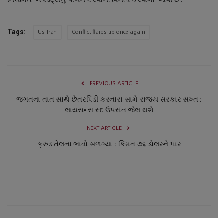
Us-Iran
Conflict flares up once again
Tags:
PREVIOUS ARTICLE
જગતના તાત સાથે છેતરપિંડી કરનારા સામે રાજ્ય સરકાર સખ્ત :
લાયસન્સ રદ ઉપરાંત જેલ થશે
NEXT ARTICLE
ક્રુડ તેલના ભાવો સળગ્યા : કિંમત ૭૬ ડોલરને પાર