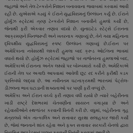
નાણાંકીય સમાચાર
જહાજો અને તેલ ટેન્કરોને નિશાન બનાવવાના જવાબમાં કરવામાં આવી
રહી છે. યુએસએ કહ્યું કે ઈરાને યુદ્ધવિરામનું ઉલ્લંઘન કર્યું છે. ઈરાને
હોર્મુઝ સ્ટ્રેટમાં ત્રણ ટેન્કરોને નિશાન બનાવીને હુમલો કર્યો છે,
સ્થાનિક સમાચાર
જેનાથી ફરી એકવાર તણાવ વધ્યો છે. યુનાઇટેડ સ્ટેટ્સે ઈરાનના
આક્રમણને બિનજરૂરી અને ખતરનાક ગણાવ્યું છે, તેને ગયા મહિનાના
સ્પોર્ટ્સ
દ્વિપક્ષીય યુદ્ધવિરામનું સ્પષ્ટ ઉલ્લંઘન ગણાવ્યું છે.ઈરાન પર
અમેરિકાના નવેસરથી લશ્કરી હુમલા બાદ ક્રૂડ ઓઈલના ભાવમાં
રાશિફળ
વધારો થયો છે. હોર્મુઝ સ્ટ્રેટમાં જહાજો પર તાજેતરના હુમલાઓ બાદ,
અમેરિકાએ ઈરાનના અનેક લક્ષ્યો પર બોમ્બમારો કર્યો છે. અમેરિકાએ
ગુનાખોરી
ઈરાની તેલ પર અગાઉ આપવામાં આવેલી છૂટ રદ કરીને ફરીથી કડક
પ્રતિબંધો લાદ્યા છે. આ નવીનતમ ઘટનાક્રમથી ભારતમાં પેટ્રોલ-
બોલિવૂડ
ડીઝલના ભાવ ઘટાડાની શક્યતાઓ પર પાણી ફરી વળ્યું છે.
અમેરિકા અને ઈરાન વચ્ચે ફરી તણાવ વધી રહ્યો છે ત્યારે બહેરીનના
સ્વાસ્થ્ય
ખાડી રાષ્ટ્રે દેશભરમાં ચેતવણીના સાયરન વગાડ્યા છે અને
રહેવાસીઓને સ્થળાંતર કરવાની વિનંતી કરી છે. વધુમાં, બહેરીનના ગૃહ
મંત્રાલયે એક તાત્કાલિક અને સત્તાવાર સુરક્ષા સલાહકાર જારી કર્યો
છે, જેમાં જનતાને શાંત રહેવા અને ફક્ત સત્તાવાર સરકારી ચેનલો દ્વારા
નિયમિત અપડેટ્સનું પાલન કરવાની વિનંતી કરવામાં આવી છે.