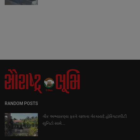
RANDOM POSTS
ગીર અભ્યારણ્ય ફરતે ચાલતા ગેરકાયદે હોસ્પિટાલીટી
યુનિટો સામે...