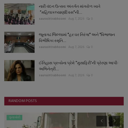
નારી વંદન ઉત્સવ અંતર્ગત માંગરોળ ખાતે
“મહિલાકલ્યાણદિવસ”ની...
saurashtrabhoomi
Aug 7, 2026
0
જૂનાગઢ જિલ્લામાં "હર ઘર તિરંગા" અને "વિભાજન
વિભીષિકા સ્મૃતિ...
saurashtrabhoomi
Aug 7, 2026
0
ઈતિહાસ પ્રત્યેના પ્રેમે “મુસાફિરી’ની પ્રેરણા આપીઃ
અભિનેત્રી...
saurashtrabhoomi
Aug 7, 2026
0
RANDOM POSTS
ગુનાખોરી