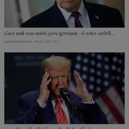
ઈરાન સાથે કરાર મામલે ટ્રમ્પ મુંઝવણમાં : બે કલાક ચાલેલી...
saurashtrabhoomi
May 30, 2026
0