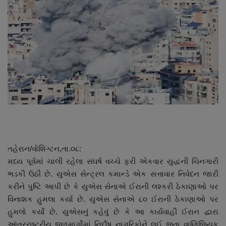
About Author
Contact
Dipotsav Special
આંતરરાષ્ટ્રીય
રાષ્ટ્રીય
ગુજરાત
તહેરાન/વોશિંગ્ટન,તા.૦૮:
જુનાગઢ
મધ્ય પૂર્વમાં ચાલી રહેલા સંઘર્ષ વચ્ચે ફરી એકવાર યુદ્ધની ચિનગારી
ભડકી ઉઠી છે. યુએસ સેન્ટ્રલ કમાન્ડે એક સત્તાવાર નિવેદન જારી
Support US
કરીને પુષ્ટિ આપી છે કે યુએસ સેનાએ ઈરાની લશ્કરી ઠેકાણાઓ પર
વિનાશક હુમલા કર્યા છે. યુએસ સેનાએ ૮૦ ઈરાની ઠેકાણાઓ પર
બજારના સમાચાર
હુમલો કર્યો છે. યુએસનું કહેવું છે કે આ કાર્યવાહી ઈરાન દ્વારા
આંતરરાષ્ટ્રીય જળમાર્ગોમાં નિર્દોષ નાગરિકોને લઈ જતા વાણિજ્યિક