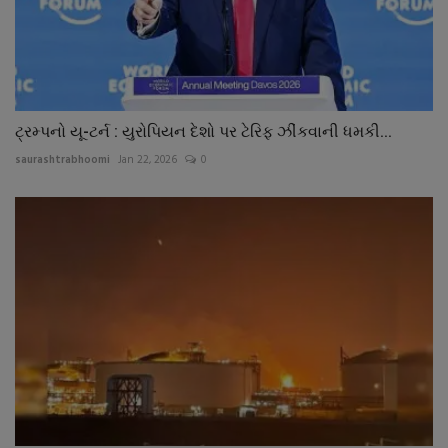
ટ્રમ્પનો યૂ-ટર્ન : યુરોપિયન દેશો પર ટેરિફ ઝીંકવાની ધમકી...
saurashtrabhoomi
Jan 22, 2026
0