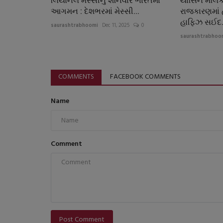
લિયોનલ મેસ્સીનું શનિવારે ભારતમાં
યાસિન મલિક
આગમન : દેશભરમાં મેસ્સી...
રાજકારણમાં 
હાફિઝ સઈદ.
saurashtrabhoomi
Dec 11, 2025
0
saurashtrabhoo
COMMENTS
FACEBOOK COMMENTS
Name
Comment
Post Comment