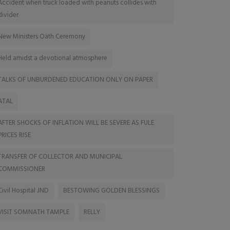
Accident when truck loaded with peanuts collides with
divider
New Ministers Oath Ceremony
Held amidst a devotional atmosphere
TALKS OF UNBURDENED EDUCATION ONLY ON PAPER
ATAL
AFTER SHOCKS OF INFLATION WILL BE SEVERE AS FULE
PRICES RISE
TRANSFER OF COLLECTOR AND MUNICIPAL
COMMISSIONER
Civil Hospital JND
BESTOWING GOLDEN BLESSINGS
VISIT SOMNATH TAMPLE
RELLY