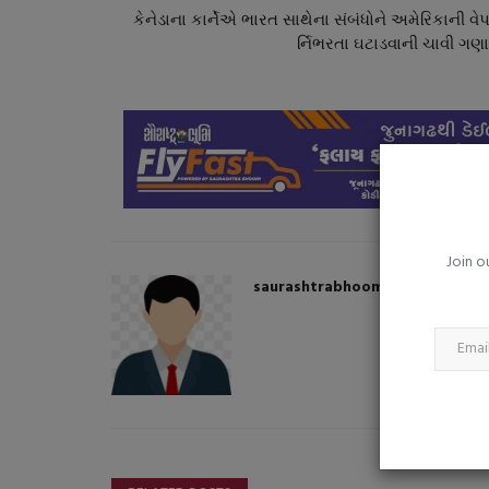
પોતાના જ દેશમાં ટ્રમ્પ ઘેરાયા ટેરિફ
કેનેડાના કાર્નેએ ભારત સાથેના સંબંધોને અમેરિકાની વે
અમેરીકાના રપ...
ર્નિભરતા ઘટાડવાની ચાવી ગણા
saurashtrabhoomi
Aug 4, 2026
0
Join o
saurashtrabhoomi