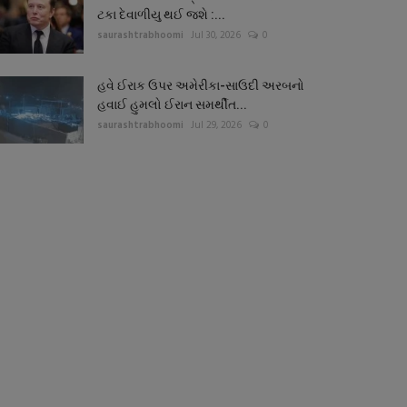
ટકા દેવાળીયુ થઈ જશે :...
saurashtrabhoomi
Jul 30, 2026
0
હવે ઈરાક ઉપર અમેરીકા-સાઉદી અરબનો
હવાઈ હુમલો ઈરાન સમર્થીત...
saurashtrabhoomi
Jul 29, 2026
0