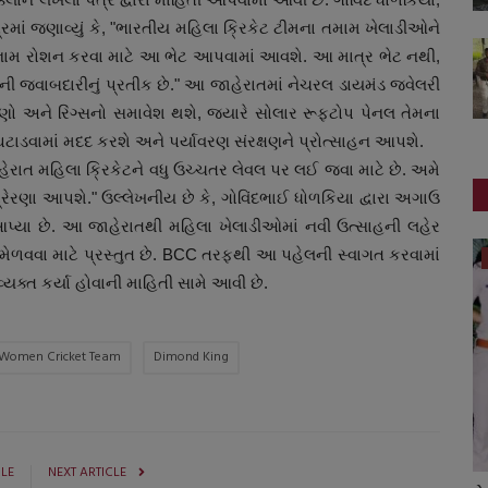
્રમાં જણાવ્યું કે, "ભારતીય મહિલા ક્રિકેટ ટીમના તમામ ખેલાડીઓને
ં નામ રોશન કરવા માટે આ ભેટ આપવામાં આવશે. આ માત્ર ભેટ નથી,
ેની જવાબદારીનું પ્રતીક છે." આ જાહેરાતમાં નેચરલ ડાયમંડ જ્વેલરી
ણો અને રિંગ્સનો સમાવેશ થશે, જ્યારે સોલાર રૂફટોપ પેનલ તેમના
ટાડવામાં મદદ કરશે અને પર્યાવરણ સંરક્ષણને પ્રોત્સાહન આપશે.
ેરાત મહિલા ક્રિકેટને વધુ ઉચ્ચતર લેવલ પર લઈ જવા માટે છે. અમે
રણા આપશે." ઉલ્લેખનીય છે કે, ગોવિંદભાઈ ધોળકિયા દ્વારા અગાઉ
્યા છે. આ જાહેરાતથી મહિલા ખેલાડીઓમાં નવી ઉત્સાહની લહેર
 મેળવવા માટે પ્રસ્તુત છે. BCC તરફથી આ પહેલની સ્વાગત કરવામાં
આંતરરાષ્ટ્રીય
યક્ત કર્યા હોવાની માહિતી સામે આવી છે.
n Women Cricket Team
Dimond King
CLE
NEXT ARTICLE