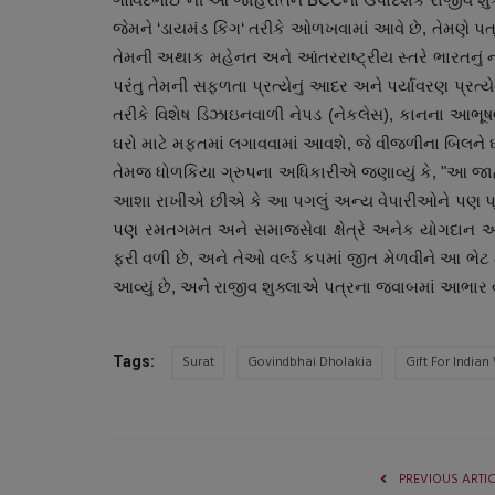
જેમને ‘ડાયમંડ કિંગ‘ તરીકે ઓળખવામાં આવે છે, તેમણે પત
તેમની અથાક મહેનત અને આંતરરાષ્ટ્રીય સ્તરે ભારતનુ
પરંતુ તેમની સફળતા પ્રત્યેનું આદર અને પર્યાવરણ પ્રત્ય
તરીકે વિશેષ ડિઝાઇનવાળી નેપડ (નેકલેસ), કાનના આભૂષ
ઘરો માટે મફતમાં લગાવવામાં આવશે, જે વીજળીના બિલને ઘ
તેમજ ધોળકિયા ગ્રુપના અધિકારીએ જણાવ્યું કે, "આ જાહ
આશા રાખીએ છીએ કે આ પગલું અન્ય વેપારીઓને પણ પ્રે
પણ રમતગમત અને સમાજસેવા ક્ષેત્રે અનેક યોગદાન આપ
ફરી વળી છે, અને તેઓ વર્લ્ડ કપમાં જીત મેળવીને આ ભેટ
આંતરરાષ્ટ્રીય
આવ્યું છે, અને રાજીવ શુક્લાએ પત્રના જવાબમાં આભાર વ્
Surat
Govindbhai Dholakia
Gift For India
Tags:
PREVIOUS ARTI