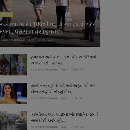
ગુજરાત
કચ્છના રણમાં 100થી વધુ માનવ હાડપિંજરો
મળ્યા, પ્રાચીન વસાહતના...
saurashtrabhoomi
Aug 8, 2026
0
હર્ષવર્ધન રાણે અને સંજિદા શેખના ડેટિંગની
ચર્ચાએ જોર પકડ્યું,...
saurashtrabhoomi
Aug 8, 2026
0
યાસીન બોનૂ સાથે ડેટિંગની અફવાઓ પર
નોરા ફતેહીએ તોડ્યું મૌન,...
saurashtrabhoomi
Aug 8, 2026
0
કાશ્મીરમાં આતંકવાદના ઓનલાઈન નેટવર્ક
સામે મોટી કાર્યવાહી,...
saurashtrabhoomi
Aug 8, 2026
0