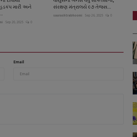
ના દાવાથી
વાયુસેના બનશે વધુ શક્તિશાળી,
હડકંપ મારી અને
સંરક્ષણ મંત્રાલયે ૯૭ તેજસ...
..
saurashtrabhoomi
Sep 26, 2025
0
mi
Sep 20, 2025
0
Email