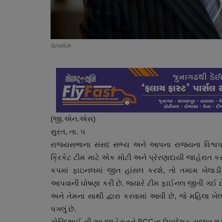
Scroll.in
(જી.એન.એસ)
સુરત, તા. ૫
રાજ્યસભાના સંસદ સભ્ય અને આપના રાજ્યના વિશ્વપ્રખ
ક્રિકેટ ટીમ માટે એક મોટી અને પ્રેરણાદાયી જાહેરાત કર
કપમાં ફાઇનલમાં જીત હાંસલ કરશે, તો તમામ ખેલાડ
આપવાની ઘોષણા કરી છે. જયારે ટીમ ફાઈનલ જીતી ગઈ છે
અને તેમના સાથી દ્વારા કરવામાં આવી છે, જે મહિલા 
પગલું છે.
ગોવિંદભાઈ ની આ જાહેરાતને BCCના ઉપાદેશક રાજીવ શુક્લ