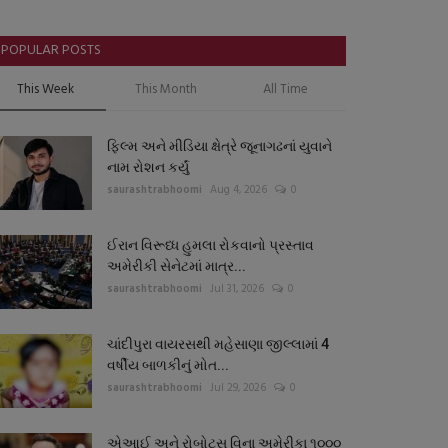
POPULAR POSTS
This Week
This Month
All Time
ફિલ્મ અને મીડિયા ક્ષેત્રે જૂનાગઢનાં યુવાને
નામ રોશન કર્યું
saurashtrabhoomi
Aug 4, 2026
0
ઈરાન વિરૂધ્ધ હુમલા રોકવાનો પ્રસ્તાવ
અમેરીકી સેનેટમાં માત્ર...
saurashtrabhoomi
Jul 31, 2026
0
ચાંદીપુરા વાયરસથી મહેસાણા જીલ્લામાં 4
વર્ષીય બાળકીનું મોત...
saurashtrabhoomi
Jul 29, 2026
0
એઆઈ અને રોબોટ્સ વિના અમેરીકા ૧૦૦૦