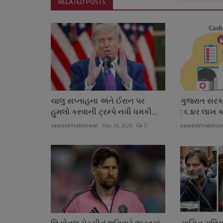
RELATED POSTS
ચાલુ સપ્તાહના અંતે ઈરાન પર
ગુજરાત સરકા
હુમલો કરવાની ટ્રમ્પે નવી ધમકી...
: ૬.૪ર લાખ કર્
saurashtrabhoomi
May 20, 2026
0
saurashtrabhoo