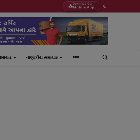
Download Our
Mobile App
સમાચાર
નાણાંકીય સમાચાર