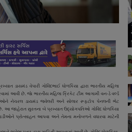
્યાત ડાયમંડ વેપારી ગોવિંદભાઈ ધોળકિયા દ્વારા ભારતીય મહિલા
વામાં આવી છે. જાે ભારતીય મહિલા ક્રિકેટ ટીમ આગામી વન-ડે વર્લ્ડ
ીઓને નેચરલ ડાયમંડ જ્વેલરી અને સોલાર રૂફટોપ પેનલની ભેટ
. આ જાહેરાત સુરતના બે પ્રખ્યાત ઉદ્યોગપતિઓ ગોવિંદ ધોળકિયા
ખેલાડીઓને પ્રોત્સાહન આપવા અને તેમના મનોબળને વધારવા માટેની
ાને લખેલા પત્ર દ્વારા માહિતી આપવામાં આવી છે. ગોવિંદ ધોળકિયા,