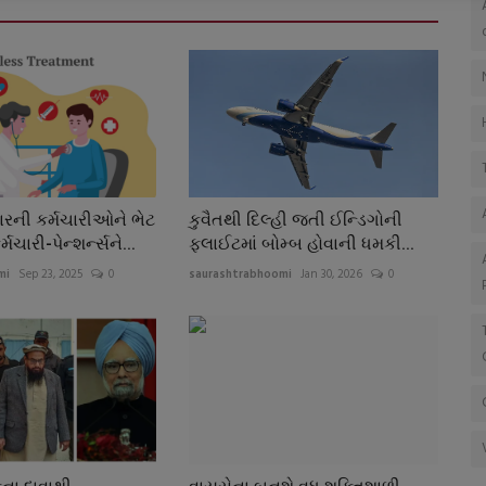
રની કર્મચારીઓને ભેટ
કુવૈતથી દિલ્હી જતી ઈન્ડિગોની
મચારી-પેન્શર્ન્સને...
ફ્લાઈટમાં બોમ્બ હોવાની ધમકી...
mi
Sep 23, 2025
0
saurashtrabhoomi
Jan 30, 2026
0