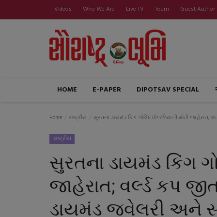
Videos
Who We Are
Live TV
Team
Guest Author
HOME
E-PAPER
DIPOTSAV SPECIAL
Home
રાષ્ટ્રીય
સુરતના ડાયમંડ કિંગ ગોવિંદ ધોળકિયાની મોટી જાહેરાત; વર્
રાષ્ટ્રીય
સુરતના ડાયમંડ કિંગ ગ
જાહેરાત; વર્લ્ડ કપ જીત
ડાયમંડ જ્વેલરી અને 