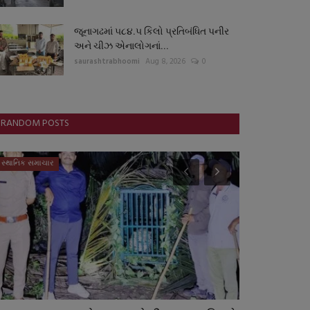
જૂનાગઢમાં ૫૮૪.૫ કિલો પ્રતિબંધિત પનીર
અને ચીઝ એનાલોગનાં...
saurashtrabhoomi
Aug 8, 2026
0
RANDOM POSTS
સ્થાનિક સમાચાર
સ્પોર્ટ્સ