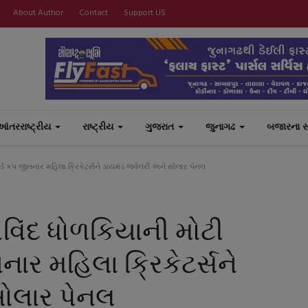
About Author
Contact
Support US
આંતરરાષ્ટ્રીય
રાષ્ટ્રીય
ગુજરાત
જુનાગઢ
બજારના 
લ્ડ કપ જીતનાર મહિલા ક્રિકેટર્સને ડાયમંડ જ્વેલરી અને સોલાર પેનલ
ોવિંદ ધોળકિયાની મોટી
નાર મહિલા ક્રિકેટર્સને
સોલાર પેનલ