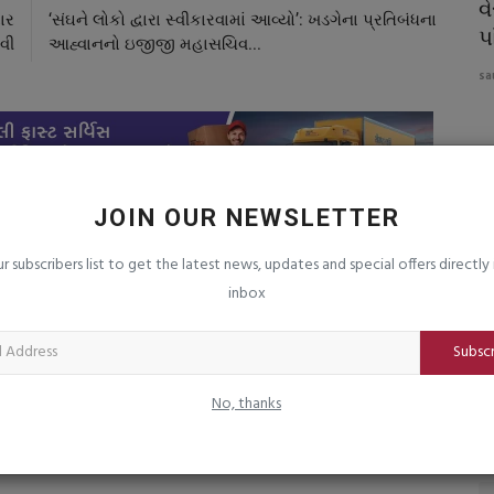
 મામલે
ઈરાને અખાતના દેશોને ધમકી આપી : જાે
વ
પાર
‘સંઘને લોકો દ્વારા સ્વીકારવામાં આવ્યો’: ખડગેના પ્રતિબંધના
અમેરીકાએ હુમલો કર્યો...
પ
વી
આહ્વાનનો ઇજીજી મહાસચિવ...
saurashtrabhoomi
Aug 6, 2026
0
sa
JOIN OUR NEWSLETTER
ur subscribers list to get the latest news, updates and special offers directly 
inbox
Subsc
No, thanks