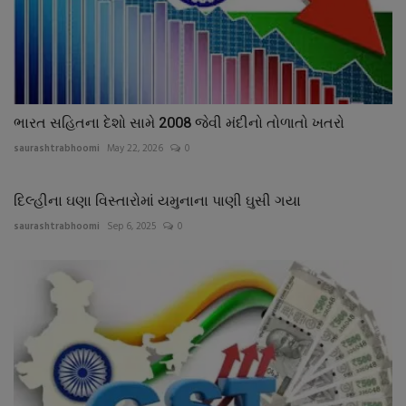
ભારત સહિતના દેશો સામે 2008 જેવી મંદીનો તોળાતો ખતરો
saurashtrabhoomi
May 22, 2026
0
દિલ્હીના ઘણા વિસ્તારોમાં યમુનાના પાણી ઘુસી ગયા
saurashtrabhoomi
Sep 6, 2025
0