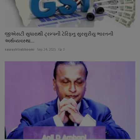
જીએસટી સુધારાથી ટ્રમ્પની ટેરિફનુ સુરસુરીયુ ભારતની
અર્થવ્યવસ્થા...
saurashtrabhoomi
Sep 24, 2025
0