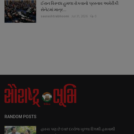
ઈરાન વિરૂધ્ધ હુમલા રોકવાનો પ્રસ્તાવ અમેરીકી
સેનેટમાં માત્ર...
saurashtrabhoomi
Jul 31, 2026
0
RANDOM POSTS
હાસ્ય પણ છે દવા! દરરોજ ખુલ્લા દિલથી હસવાથી