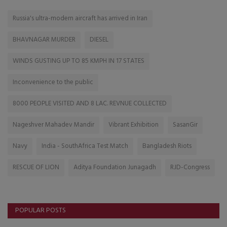
Russia's ultra-modern aircraft has arrived in Iran
BHAVNAGAR MURDER
DIESEL
WINDS GUSTING UP TO 85 KMPH IN 17 STATES
Inconvenience to the public
8000 PEOPLE VISITED AND 8 LAC. REVNUE COLLECTED
Nageshver Mahadev Mandir
Vibrant Exhibition
SasanGir
Navy
India - SouthAfrica Test Match
Bangladesh Riots
RESCUE OF LION
Aditya Foundation Junagadh
RJD-Congress
POPULAR POSTS