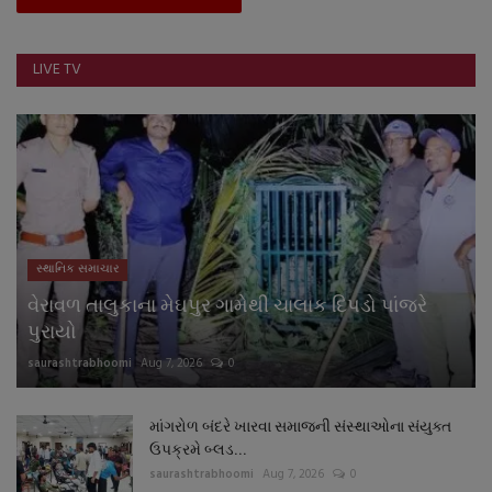
LIVE TV
સ્થાનિક સમાચાર
વેરાવળ તાલુકાના મેઘપુર ગામેથી ચાલાક દિપડો પાંજરે
પુરાયો
saurashtrabhoomi
Aug 7, 2026
0
માંગરોળ બંદરે ખારવા સમાજની સંસ્થાઓના સંયુક્ત
ઉપક્રમે બ્લડ...
saurashtrabhoomi
Aug 7, 2026
0