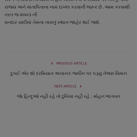
નાણાંકીય સમાચાર
રાજ્ય અને માતાપિતાના નામ દાખલ કરવાની જરૂર છે. આમ કરવાથી
તરત જ ૨૦૦૩ ની
સ્થાનિક સમાચાર
મતદાર યાદીમાં તેમના નામનું સ્થાન જાહેર થઈ જશે.
સ્પોર્ટ્સ
રાશિફળ
PREVIOUS ARTICLE
ગુનાખોરી
દુબઈ એર શો દરમિયાન અચાનક જમીન પર પડ્યું તેજસ વિમાન
બોલિવૂડ
NEXT ARTICLE
જાે હિન્દુઓ નહીં રહે તો દુનિયા નહીં રહે : મોહન ભાગવત
સ્વાસ્થ્ય