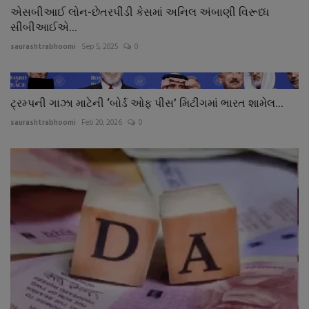
એસબીઆઈ લોન-છેતરપીંડી કેસમાં અનિલ અંબાણી વિરૂધ્ધ
સીબીઆઈએ...
saurashtrabhoomi
Sep 5, 2025
0
ટ્રમ્પની ગાઝા માટેની ‘બોર્ડ ઓફ પીસ’ મિટીંગમાં ભારત શામેલ...
saurashtrabhoomi
Feb 20, 2026
0