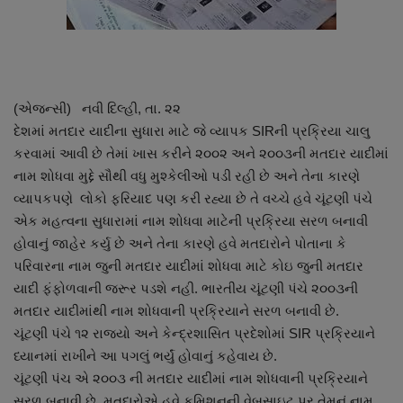
About Author
Contact
Dipotsav Special
(એજન્સી) નવી દિલ્હી, તા. ૨૨
દેશમાં મતદાર યાદીના સુધારા માટે જે વ્યાપક SIRની પ્રક્રિયા ચાલુ
આંતરરાષ્ટ્રીય
કરવામાં આવી છે તેમાં ખાસ કરીને ૨૦૦૨ અને ૨૦૦૩ની મતદાર યાદીમાં
નામ શોધવા મુદ્દે સૌથી વધુ મુશ્કેલીઓ પડી રહી છે અને તેના કારણે
રાષ્ટ્રીય
વ્યાપકપણે લોકો ફરિયાદ પણ કરી રહ્યા છે તે વચ્ચે હવે ચૂંટણી પંચે
એક મહત્વના સુધારામાં નામ શોધવા માટેની પ્રક્રિયા સરળ બનાવી
ગુજરાત
હોવાનું જાહેર કર્યુ છે અને તેના કારણે હવે મતદારોને પોતાના કે
પરિવારના નામ જુની મતદાર યાદીમાં શોધવા માટે કોઇ જુની મતદાર
જુનાગઢ
યાદી ફંફોળવાની જરૂર પડશે નહી. ભારતીય ચૂંટણી પંચે ૨૦૦૩ની
મતદાર યાદીમાંથી નામ શોધવાની પ્રક્રિયાને સરળ બનાવી છે.
Support US
ચૂંટણી પંચે ૧૨ રાજ્યો અને કેન્દ્રશાસિત પ્રદેશોમાં SIR પ્રક્રિયાને
ધ્યાનમાં રાખીને આ પગલું ભર્યું હોવાનું કહેવાય છે.
બજારના સમાચાર
ચૂંટણી પંચ એ ૨૦૦૩ ની મતદાર યાદીમાં નામ શોધવાની પ્રક્રિયાને
સરળ બનાવી છે. મતદારોએ હવે કમિશનની વેબસાઇટ પર તેમનું નામ,