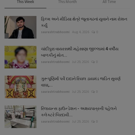
This Week
This Month
All Time
ફિલ્મ અને મીડિયા ક્ષેત્રે જૂનાગઢનાં યુવાને નામ રોશન
કર્યું
saurashtrabhoomi
Aug 4, 2026
0
ચાંદીપુરા વાયરસથી મહેસાણા જીલ્લામાં 4 વર્ષીય
બાળકીનું મોત...
saurashtrabhoomi
Jul 29, 2026
0
ગુરૂપૂણિર્માં પર્વે દાદાને રિયલ ડાયમંડ જડિત સુવર્ણ
વાઘા,...
saurashtrabhoomi
Jul 29, 2026
0
રિલાયન્સ ફાઉન્ડેશન - અક્ષયપાત્રની પહેલને
કલેક્ટરે બિરદાવી...
saurashtrabhoomi
Jul 29, 2026
0