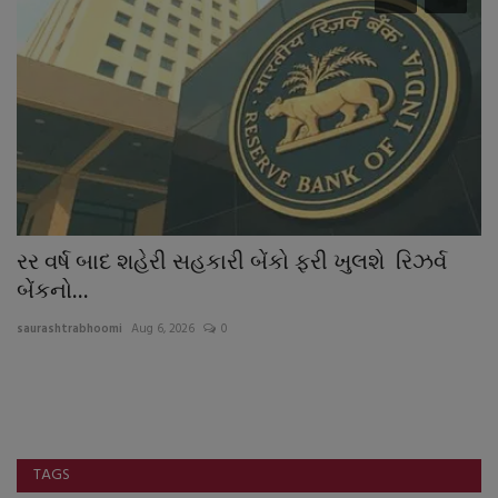
રર વર્ષ બાદ શહેરી સહકારી બેંકો ફરી ખુલશે રિઝર્વ
ટ
બેંકનો...
ઘ
saurashtrabhoomi
Aug 6, 2026
0
sa
TAGS