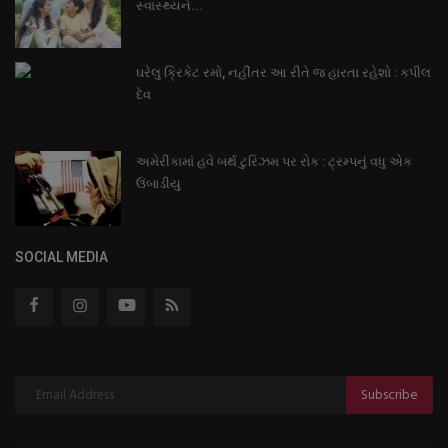
સ્વાસ્થ્યને...
ઘરેલુ ક્રિકેટ રમો, નહીંતર આ રીતે જ હારતા રહેશો : કપીલ
દેવ
અમેરીકામાં હવે બર્થ ટુરિઝમ પર રોક : ટ્રમ્પનું વધુ એક
ઉંબાડીયુ
SOCIAL MEDIA
Subscribe