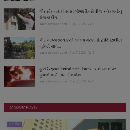
ગીર સોમનાથમાં સતત બીજા દિવસે વીજ કનેકશનોનું
મેગા ચેકીંગ...
saurashtrabhoomi
Aug 7, 2026
0
ગીર અભ્યારણ્ય ફરતે ચાલતા ગેરકાયદે હોસ્પિટાલીટી
યુનિટો સામે...
saurashtrabhoomi
Aug 7, 2026
0
હુતિ ઉગ્રવાદીઓએ સાઉદીઅરબ અને યમન પર
હુમલો કર્યો : પ૮ સૈનિકોના...
saurashtrabhoomi
Aug 7, 2026
0
RANDOM POSTS
રાષ્ટ્રીય