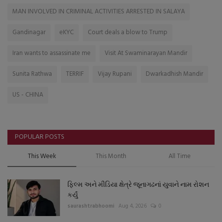
MAN INVOLVED IN CRIMINAL ACTIVITIES ARRESTED IN SALAYA
Gandinagar
eKYC
Court deals a blow to Trump
Iran wants to assassinate me
Visit At Swaminarayan Mandir
Sunita Rathwa
TERRIF
Vijay Rupani
Dwarkadhish Mandir
US - CHINA
POPULAR POSTS
This Week
This Month
All Time
ફિલ્મ અને મીડિયા ક્ષેત્રે જૂનાગઢનાં યુવાને નામ રોશન
કર્યું
saurashtrabhoomi
Aug 4, 2026
0