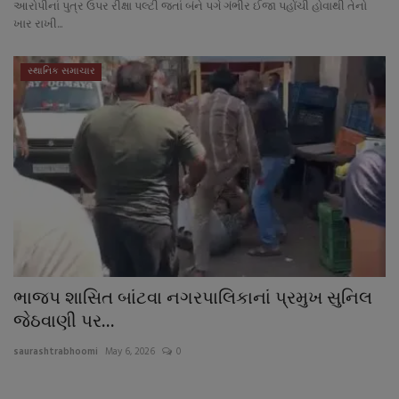
આરોપીનાં પુત્ર ઉપર રીક્ષા પલ્ટી જતાં બંને પગે ગંભીર ઈજા પહોંચી હોવાથી તેનો
ખાર રાખી...
સ્થાનિક સમાચાર
ભાજપ શાસિત બાંટવા નગરપાલિકાનાં પ્રમુખ સુનિલ
જેઠવાણી પર...
saurashtrabhoomi
May 6, 2026
0