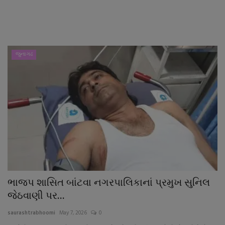
નાણાંકીય સમાચાર
સ્થાનિક સમાચાર
જુનાગઢ
સ્પોર્ટ્સ
રાશિફળ
ગુનાખોરી
બોલિવૂડ
સ્વાસ્થ્ય
ભાજપ શાસિત બાંટવા નગરપાલિકાનાં પ્રમુખ સુનિલ
જેઠવાણી પર...
saurashtrabhoomi
May 7, 2026
0