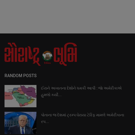
RANDOM POSTS
ઈરાને અખાતના દેશોને ધમકી આપી : જાે અમેરીકાએ
હુમલો કર્યો...
પોતાના જ દેશમાં ટ્રમ્પ ઘેરાયા ટેરિફ મામલે અમેરીકાના
રપ...