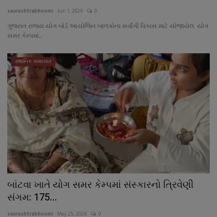
About Author
saurashtrabhoomi
Jun 1, 2026
0
ગુજરાત રાજ્ય યોગ બોર્ડ આયોજિત બાળકોના સર્વાંગી વિકાસ માટે યોજાયેલ યોગ
Contact
સમર કેમ્પમાં...
Dipotsav Special
સ્થાનિક સમાચાર
આંતરરાષ્ટ્રીય
રાષ્ટ્રીય
ગુજરાત
જુનાગઢ
Support US
બાંટવા ખાતે યોગ સમર કેમ્પમાં સંસ્કારનો ત્રિવેણી
સંગમ: 175...
બજારના સમાચાર
saurashtrabhoomi
May 25, 2026
0