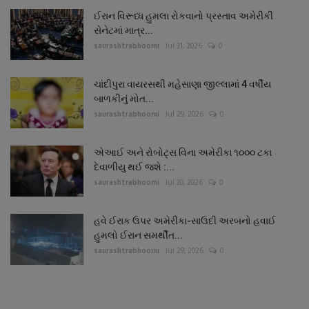
ઈરાન વિરૂધ્ધ હુમલા રોકવાનો પ્રસ્તાવ અમેરીકી
સેનેટમાં માત્ર...
saurashtrabhoomi
Jul 31, 2026
0
ચાંદીપુરા વાયરસથી મહેસાણા જીલ્લામાં 4 વર્ષીય
બાળકીનું મોત...
saurashtrabhoomi
Jul 29, 2026
0
એઆઈ અને રોબોટ્સ વિના અમેરીકા ૧૦૦૦ ટકા
દેવાળીયુ થઈ જશે :...
saurashtrabhoomi
Jul 30, 2026
0
હવે ઈરાક ઉપર અમેરીકા-સાઉદી અરબનો હવાઈ
હુમલો ઈરાન સમર્થીત...
saurashtrabhoomi
Jul 29, 2026
0