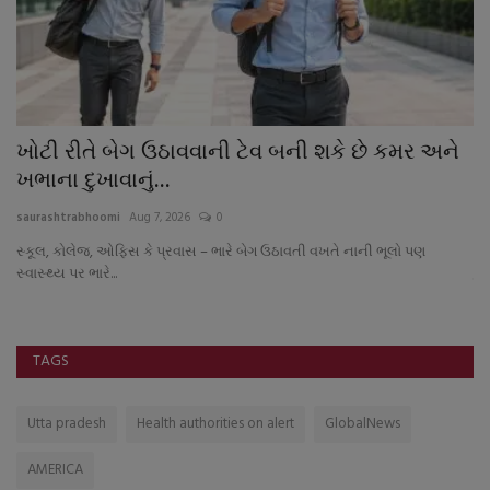
ખોટી રીતે બેગ ઉઠાવવાની ટેવ બની શકે છે કમર અને
હ
ખભાના દુખાવાનું...
સ્
saurashtrabhoomi
Aug 7, 2026
0
sa
સ્કૂલ, કોલેજ, ઓફિસ કે પ્રવાસ – ભારે બેગ ઉઠાવતી વખતે નાની ભૂલો પણ
વ્
સ્વાસ્થ્ય પર ભારે...
કુદ
TAGS
Utta pradesh
Health authorities on alert
GlobalNews
AMERICA