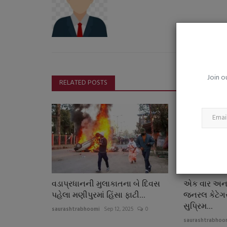
વિવેક ઓબેરોયની હિરોઈન અરૂણા શી
કેમ છોડી ફિલ્મી દુનિયા?...
saurashtrabhoomi
Aug 4, 2026
0
'પ્રિન્સ' ફિલ્મથી રાતોરાત ચર્ચામાં આવેલી અભિનેત્રી 
દૂર ધ્યાન, માનસિક...
Join o
RELATED POSTS
વડાપ્રધાનની મુલાકાતના બે દિવસ
એક વાર અના
પહેલા મણીપુરમાં હિંસા ફાટી...
જનરલ કેટેગરી
સુપ્રિમ...
saurashtrabhoomi
Sep 12, 2025
0
saurashtrabhoo