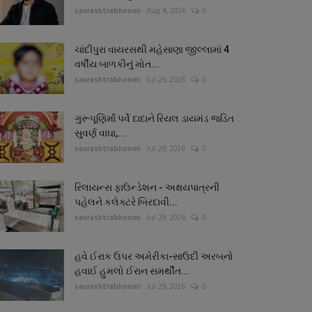
saurashtrabhoomi
Aug 4, 2026
0
ચાંદીપુરા વાયરસથી મહેસાણા જીલ્લામાં 4
વર્ષીય બાળકીનું મોત...
saurashtrabhoomi
Jul 29, 2026
0
ગુરૂપૂણિર્માં પર્વે દાદાને રિયલ ડાયમંડ જડિત
સુવર્ણ વાઘા,...
saurashtrabhoomi
Jul 29, 2026
0
રિલાયન્સ ફાઉન્ડેશન - અક્ષયપાત્રની
પહેલને કલેક્ટરે બિરદાવી...
saurashtrabhoomi
Jul 29, 2026
0
હવે ઈરાક ઉપર અમેરીકા-સાઉદી અરબનો
હવાઈ હુમલો ઈરાન સમર્થીત...
saurashtrabhoomi
Jul 29, 2026
0