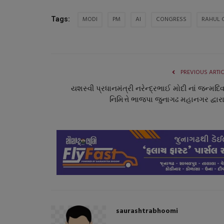
MODI
PM
AI
CONGRESS
RAHUL 
Tags:
PREVIOUS ARTI
યશસ્વી પ્રધાનમંત્રી નરેન્દ્રભાઈ મોદી નાં જન્મદિ
નિમિત્તે ભાજપા જુનાગઢ મહાનગર દ્વારા
બોલિવૂડ
saurashtrabhoomi