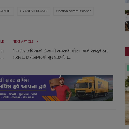
GANDHI
GYANESH KUMAR
election commissioner
CLE
NEXT ARTICLE
વસ
1 કરોડ રૂપિયાનો ઈનામી નક્સલી કોસા અને રાજૂને ઠાર
...
મરાયા, છત્તીસગઢમાં સુરક્ષાદળોને...
ગુનાખોરી