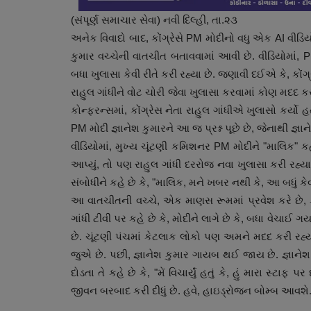
(સંપૂર્ણ સમાચાર સેવા) નવી દિલ્હી, તા.૨૩
અનેક વિવાદો બાદ, કોંગ્રેસે PM મોદીનો વધુ એક AI વીડિયો
કુમાર વચ્ચેની વાતચીત બતાવવામાં આવી છે. વીડિયોમાં, PM
બધા ખુલાસા કેવી રીતે કરી રહ્યા છે. જણાવી દઈએ કે, કોંગ
રાહુલ ગાંધીને વોટ ચોરી જેવા ખુલાસા કરવામાં કોણ મદદ કરી
કોન્ફરન્સમાં, કોંગ્રેસ નેતા રાહુલ ગાંધીએ ખુલાસો કર્યો
PM મોદી જ્ઞાનેશ કુમારને આ જ પ્રશ્ન પૂછે છે, જેનાથી જ્ઞ
વીડિયોમાં, મુખ્ય ચૂંટણી કમિશનર PM મોદીને "માલિક" કહીને
આપ્યું, તો પણ રાહુલ ગાંધી દરરોજ નવા ખુલાસા કરી રહ્યા
સંબોધીને કહે છે કે, "માલિક, મને ખબર નથી કે, આ બધું કેવી
આ વાતચીતની વચ્ચે, એક માણસ રૂમમાં પ્રવેશ કરે છે, ક
ગાંધી ટીવી પર કહે છે કે, મોદીને લાગે છે કે, બધા વેચાઈ
છે. ચૂંટણી પંચમાં કેટલાક લોકો પણ અમને મદદ કરી રહ્
જુએ છે. પછી, જ્ઞાનેશ કુમાર ગાયબ થઈ જાય છે. જ્ઞાને
દોડતા તે કહે છે કે, "મેં વિચાર્યું હતું કે, હું મારા સ
જીવન બરબાદ કરી દીધું છે. હવે, હાઇડ્રોજન બોમ્બ આવશે. ત