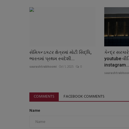
સેમિકન્ડકટર ક્ષેત્રમાં મોટી સિદ્ધિ,
કેન્દ્ર સરકા
ભારતમાં પ્રથમ સ્વદેશી...
youtube વીડ
instagram..
saurashtrabhoomi
Oct 1, 2025
0
saurashtrabhoo
COMMENTS
FACEBOOK COMMENTS
Name