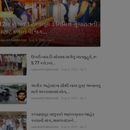
ગુજરાત
12મા નેશનલ હેન્ડલૂમ ડે નિમિત્તે ગુજરાતની
વણાટકળાને વૈશ્વિક...
saurashtrabhoomi
Aug 6, 2026
0
ઉંબરી-વાવડી-મોરાસા માર્ગનું ખાતમુહૂર્ત, રૂ.
5.77 કરોડના...
saurashtrabhoomi
Aug 6, 2026
0
અતીક અહેમદના સૌથી નાના પુત્ર અબાનનું
માર્ગ અકસ્માતમાં મોત,...
saurashtrabhoomi
Aug 6, 2026
0
કલ્યાણપુર તાલુકાને અછતગ્રસ્ત જાહેર
કરવાની માંગ, મામલતદારને...
saurashtrabhoomi
Aug 6, 2026
0