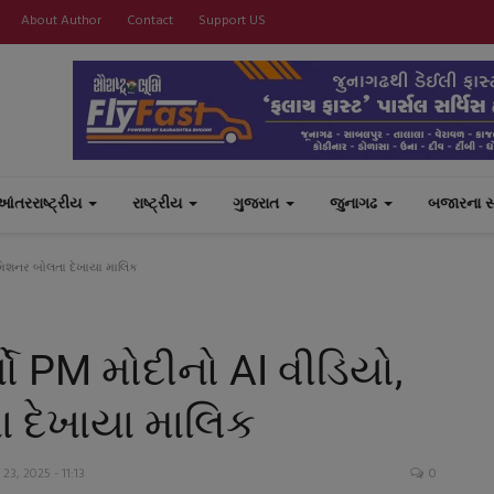
About Author
Contact
Support US
આંતરરાષ્ટ્રીય
રાષ્ટ્રીય
ગુજરાત
જુનાગઢ
બજારના 
 કમિશનર બોલતા દેખાયા માલિક
્યો PM મોદીનો AI વીડિયો,
 દેખાયા માલિક
23, 2025 - 11:13
0