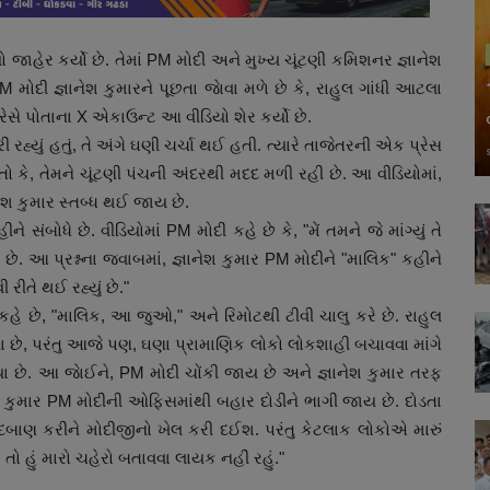
 જાહેર કર્યો છે. તેમાં PM મોદી અને મુખ્ય ચૂંટણી કમિશનર જ્ઞાનેશ
 મોદી જ્ઞાનેશ કુમારને પૂછતા જાેવા મળે છે કે, રાહુલ ગાંધી આટલા
્રેસે પોતાના X એકાઉન્ટ આ વીડિયો શેર કર્યો છે.
 રહ્યું હતું, તે અંગે ઘણી ચર્ચા થઈ હતી. ત્યારે તાજેતરની એક પ્રેસ
 હતો કે, તેમને ચૂંટણી પંચની અંદરથી મદદ મળી રહી છે. આ વીડિયોમાં,
ાનેશ કુમાર સ્તબ્ધ થઈ જાય છે.
 સંબોધે છે. વીડિયોમાં PM મોદી કહે છે કે, "મેં તમને જે માંગ્યું તે
 છે. આ પ્રશ્નના જવાબમાં, જ્ઞાનેશ કુમાર PM મોદીને "માલિક" કહીને
 રીતે થઈ રહ્યું છે."
હે છે, "માલિક, આ જુઓ," અને રિમોટથી ટીવી ચાલુ કરે છે. રાહુલ
 ગયા છે, પરંતુ આજે પણ, ઘણા પ્રામાણિક લોકો લોકશાહી બચાવવા માંગે
યા છે. આ જાેઈને, PM મોદી ચોંકી જાય છે અને જ્ઞાનેશ કુમાર તરફ
શ કુમાર PM મોદીની ઓફિસમાંથી બહાર દોડીને ભાગી જાય છે. દોડતા
્ટાફ પર દબાણ કરીને મોદીજીનો ખેલ કરી દઈશ. પરંતુ કેટલાક લોકોએ મારું
ો હું મારો ચહેરો બતાવવા લાયક નહીં રહું."