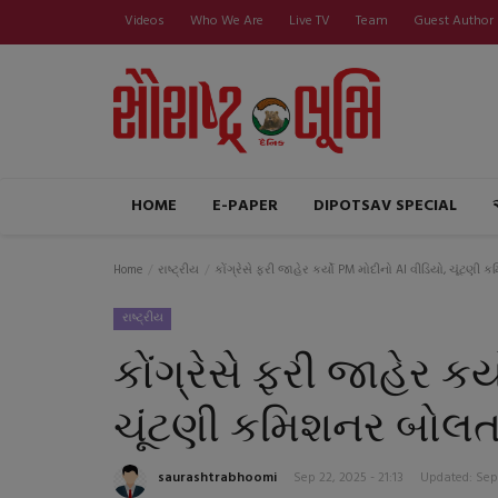
Videos
Who We Are
Live TV
Team
Guest Author
HOME
E-PAPER
DIPOTSAV SPECIAL
Home
રાષ્ટ્રીય
કોંગ્રેસે ફરી જાહેર કર્યો PM મોદીનો AI વીડિયો, ચૂંટણી
રાષ્ટ્રીય
કોંગ્રેસે ફરી જાહેર કર
ચૂંટણી કમિશનર બોલતા
saurashtrabhoomi
Sep 22, 2025 - 21:13
Updated: Sep 