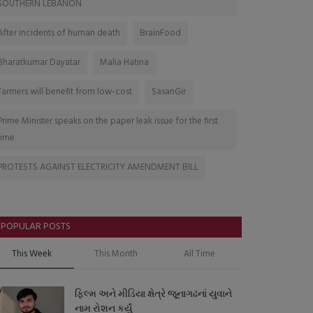
SOUTHERN LEBANON
After incidents of human death
BrainFood
Bharatkumar Dayatar
Malia Hatina
Farmers will benefit from low-cost
SasanGir
Prime Minister speaks on the paper leak issue for the first
time
PROTESTS AGAINST ELECTRICITY AMENDMENT BILL
POPULAR POSTS
This Week
This Month
All Time
ફિલ્મ અને મીડિયા ક્ષેત્રે જૂનાગઢનાં યુવાને
નામ રોશન કર્યું