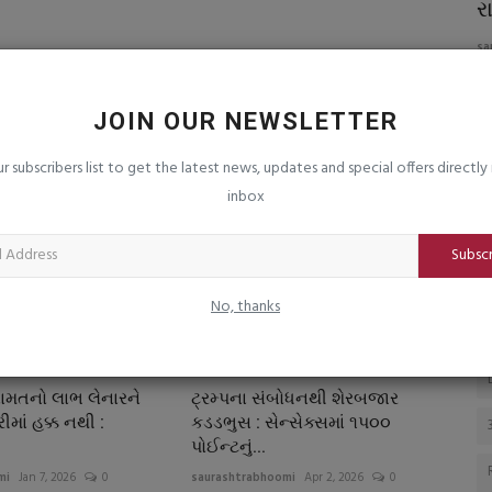
લ્ડ્સે
એલસીબી પોલીસે રૂા.૯.૫૧ લાખનો મુદ્દામાલ
ર
કબજે કર્યો
sa
saurashtrabhoomi
Aug 6, 2026
0
આજે ગ્લેમરથી
JOIN OUR NEWSLETTER
ur subscribers list to get the latest news, updates and special offers directly 
inbox
Subsc
No, thanks
મતનો લાભ લેનારને
ટ્રમ્પના સંબોધનથી શેરબજાર
માં હક્ક નથી :
કડડભુસ : સેન્સેક્સમાં ૧પ૦૦
પોઈન્ટનું...
mi
Jan 7, 2026
0
saurashtrabhoomi
Apr 2, 2026
0