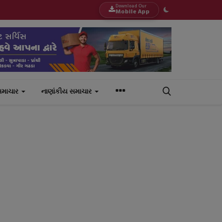
Download Our
Mobile App
સમાચાર
નાણાંકીય સમાચાર