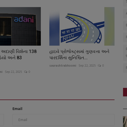
રે અદાણી વિશેના 138
હાઇવે પ્રોજેક્ટ્સમાં ગુણવત્તા અને
િયો અને 83
પારદર્શિતા સુનિશ્ચિત...
.
saurashtrabhoomi
Sep 22, 2025
0
mi
Sep 22, 2025
0
Email