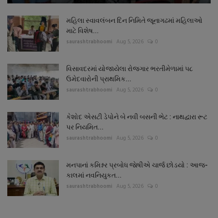
મહિલા સ્વાવલંબન દિન નિમિતે જૂનાગઢમાં મહિલાઓ
માટે વિશેષ...
saurashtrabhoomi
Aug 5, 2026
0
વિસાવદરમાં યોજાયેલા રોજગાર ભરતીમેળામાં ૫૮
ઉમેદવારોની પ્રાથમિક...
saurashtrabhoomi
Aug 5, 2026
0
કેશોદ એસટી ડેપોને બે નવી બસની ભેટ : નાથદ્વારા રૂટ
પર નિયમિત...
saurashtrabhoomi
Aug 5, 2026
0
મનપાનાં કમિશ્નર પ્રબોધ જાેષીએ ચાર્જ છોડયો : આજ-
કાલમાં નવનિયુકત...
saurashtrabhoomi
Aug 5, 2026
0