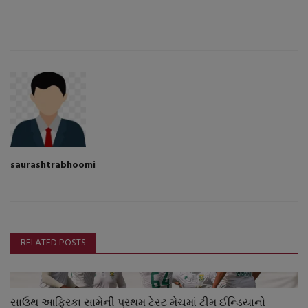
saurashtrabhoomi
RELATED POSTS
સાઉથ આફ્રિકા સામેની પ્રથમ ટેસ્ટ મેચમાં ટીમ ઈન્ડિયાનો