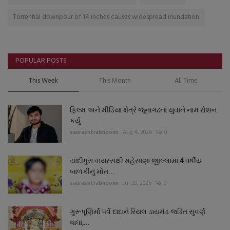
Torrential downpour of 14 inches causes widespread inundation
POPULAR POSTS
This Week
This Month
All Time
ફિલ્મ અને મીડિયા ક્ષેત્રે જૂનાગઢનાં યુવાને નામ રોશન
કર્યું
saurashtrabhoomi
Aug 4, 2026
0
ચાંદીપુરા વાયરસથી મહેસાણા જીલ્લામાં 4 વર્ષીય
બાળકીનું મોત...
saurashtrabhoomi
Jul 29, 2026
0
ગુરૂપૂણિર્માં પર્વે દાદાને રિયલ ડાયમંડ જડિત સુવર્ણ
વાઘા,...