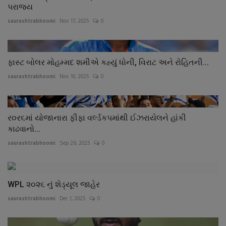
પરાજય
saurashtrabhoomi
Nov 17, 2025
0
ફાસ્ટ બોલર મોહમ્મદ શમીએ કહ્યું ધોની, વિરાટ અને રોહિતની...
saurashtrabhoomi
Nov 10, 2025
0
ર૦ર૬માં યોજાનારા ફીફા વર્લ્ડકપમાંથી ઈઝરાયેલને હાંકી
કાઢવાનો...
saurashtrabhoomi
Sep 26, 2025
0
WPL ૨૦૨૬ નું શેડ્યૂલ જાહેર
saurashtrabhoomi
Dec 1, 2025
0