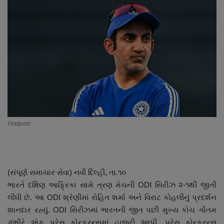
About Author
Contact
Dipotsav Special
આંતરરાષ્ટ્રીય
રાષ્ટ્રીય
Firstpost
ગુજરાત
જુનાગઢ
(સંપૂર્ણ સમાચાર સેવા) નવી દિલ્હી, તા.૧૦
Support US
ભારતે દક્ષિણ આફ્રિકા સામે ત્રણ મેચની ODI સિરીઝ ૨-૧થી જીતી
લીધી છે. આ ODI શ્રેણીમાં રોહિત શર્મા અને વિરાટ કોહલીનું પ્રદર્શન
બજારના સમાચાર
શાનદાર રહ્યું. ODI સિરીઝમાં ભારતની જીત પછી મુખ્ય કોચ ગૌતમ
ગંભીરે એક પ્રેસ કોન્ફરન્સમાં હાજરી આપી. પ્રેસ કોન્ફરન્સ