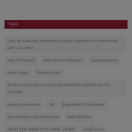
TAGS
Drug de-addiction awareness program organized in collaboration
with SOG office
Help For Farmers
Entry Pass For Fishermen
SpiritualJourney
Garal village
Student Hostel
INTER-STATE SCAM OF CHESTING MARRIAGE-SEEKING YOUTH
EXPOSED
gujarat government
SBI
Rajendrasinh Chudasama
New Ministers Cabinet Meeting
BABA WANGA
GREAT DEAL MADE WITH CHINA - TRUMP
દેવભૂમિદ્વારકા