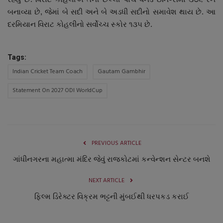
બનાવ્યા છે, જેમાં બે સદી અને બે અડધી સદીનો સમાવેશ થાય છે. આ
દરમિયાન વિરાટ કોહલીનો સર્વોચ્ચ સ્કોર ૧૩૫ છે.
Tags:
Indian Cricket Team Coach
Gautam Gambhir
Statement On 2027 ODI WorldCup
PREVIOUS ARTICLE
ગાંધીનગરના મહાત્મા મંદિર જેવું રાજકોટમાં કન્વેન્શન સેન્ટર બનશે
NEXT ARTICLE
ફિલ્મ ડિરેક્ટર વિક્રમ ભટ્ટની મુંબઈથી ધરપકડ કરાઈ