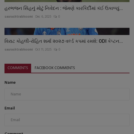
હરભજન સિંહનું મોટું નિવેદન : જેમણે કારકિર્દીમાં કંઈ ઉકાળ્યું...
saurashtrabhoomi
Dec 6, 2025
0
વિરાટ કોહલી-રોહિત શર્મા ૨૦૨૭ વર્લ્ડ કપમાં રમશે: ODI કેપ્ટન...
saurashtrabhoomi
Oct 11, 2025
0
COMMENTS
FACEBOOK COMMENTS
Name
Email