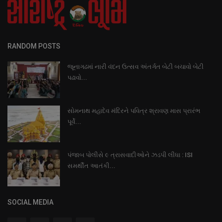
RANDOM POSTS
જૂનાગઢમાં નારી વંદન ઉત્સવ અંતર્ગત બેટી બચાવો બેટી
પઢાવો...
સોમનાથ મહાદેવ મંદિરને પવિત્ર શ્રાવણ માસ પ્રારંભ
પૂર્વે...
પંજાબ પોલીસે ૯ ત્રાસવાદીઓને ઝડપી લીધા : ISI
સમર્થીત આતંકી...
SOCIAL MEDIA