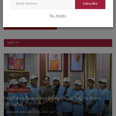
Subscribe
Facebook
Instagram
No, thanks
Youtube
LIVE TV
સ્થાનિક સમાચાર
નારી વંદન ઉત્સવ અંતર્ગત જૂનાગઢમાં "મહિલા નેતૃત્વ
દિવસ"ની...
saurashtrabhoomi
Aug 5, 2026
0