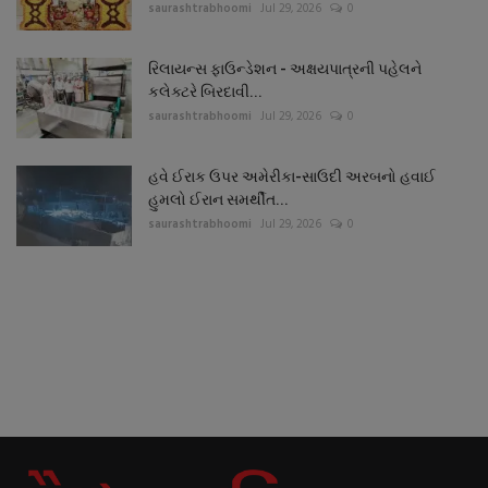
saurashtrabhoomi
Jul 29, 2026
0
રિલાયન્સ ફાઉન્ડેશન - અક્ષયપાત્રની પહેલને
કલેક્ટરે બિરદાવી...
saurashtrabhoomi
Jul 29, 2026
0
હવે ઈરાક ઉપર અમેરીકા-સાઉદી અરબનો હવાઈ
હુમલો ઈરાન સમર્થીત...
saurashtrabhoomi
Jul 29, 2026
0