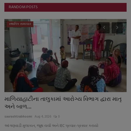
RANDOM POSTS
સ્થાનિક સમાચાર
માળિયાહાટીના તાલુકામાં આરોગ્ય વિભાગ દ્વારા માતૃ
ઉ
અને બાળ...
જ
saurashtrabhoomi
Aug 4, 2026
0
sa
આંગણવાડી મુલાકાત, જૂથ ચર્ચા અને IEC પ્રચાર-પ્રસાર કરાયો