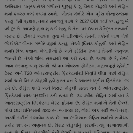
નાણાંકીય સમાચાર
દરમિયાન, પત્રકારોએ ગંભીરને પૂછ્યું કે શું વિરાટ કોહલી અને રોહિત
શર્મા ૨૦૨૭ વર્લ્ડ કપમાં રમશે. ગૌતમ ગંભીરે એક પ્રેસ કોન્ફરન્સમાં
સ્થાનિક સમાચાર
કહ્યું, "સૌ પ્રથમ, તમારે સમજવું પડશે કે 2027 ODI વર્લ્ડ કપ હજુ બે
વર્ષ દૂર છે. આપણે હાલ શું થઈ રહ્યું છે તેના પર ધ્યાન કેન્દ્રિત કરવાની
જરૂર છે. ટીમમાં આવતા યુવા ખેલાડીઓએ તેમની તકોનો લાભ લેવો
સ્પોર્ટ્સ
જાેઈએ." ગૌતમ ગંભીરે વધુમાં કહ્યું, "તેઓ (વિરાટ કોહલી અને રોહિત
શર્મા) વિશ્વ કક્ષાના ખેલાડીઓ છે અને ડ્રેસિંગ રૂમમાં તેમનો અનુભવ
રાશિફળ
જરૂરી છે. તેઓ લાંબા સમયથી આ કરી રહ્યા છે. આશા છે કે, તેઓ
આમ કરવાનું ચાલુ રાખશે, જે ૫૦-ઓવરના ફોર્મેટમાં મહત્વપૂર્ણ રહેશે."
ગુનાખોરી
ટેસ્ટ અને T20 આંતરરાષ્ટ્રીય ક્રિકેટમાંથી નિવૃત્તિ લીધા પછી રોહિત
શર્મા અને વિરાટ કોહલી હવે ફક્ત વન ડે આંતરરાષ્ટ્રીય ક્રિકેટમાં જ
બોલિવૂડ
રમે છે. રોહિત શર્મા અને વિરાટ કોહલી સતત વન ડે આંતરરાષ્ટ્રીય
ક્રિકેટમાં સારું પ્રદર્શન કરી રહ્યા છે. ૩૮ વર્ષીય રોહિત શર્મા વન ડે
સ્વાસ્થ્ય
આંતરરાષ્ટ્રીય ક્રિકેટમાં બેસ્ટ ફોર્મમાં છે. રોહિત શર્માએ તેની છેલ્લી
પાંચ ODI ઇનિંગ્સમાં ૩૪૦ રન બનાવ્યા છે, જેમાં એક સદી અને ત્રણ
અડધી સદીનો સમાવેશ થાય છે. આ દરમિયાન રોહિત શર્માનો સર્વોચ્ચ
સ્કોર ૧૨૧ રન અણનમ છે. વિરાટ કોહલીનું પ્રદર્શન વધુ પ્રભાવશાળી
રહ્યું છે. વિરાટ કોહલીએ તેની છેલ્લી પાંચ વનડે ઇનિંગ્સમાં ૩૭૬ રન