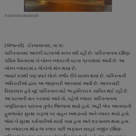
About Author
PAKISTAN OBSERVER
Contact
Dipotsav Special
(એજન્સી) ઈસ્લામાબાદ, તા.૧૯:
આંતરરાષ્ટ્રીય
પાકિસ્તાનમાં આતંકી ઘટનાઓ સતત વધી રહી છે. પાકિસ્તાનના દક્ષિણ-
પશ્ચિમ વિસ્તારમાં બે બોમ્બ બ્લાસ્ટની ઘટના પ્રકાશમાં આવી છે. આ
રાષ્ટ્રીય
બોમ્બ બ્લાસ્ટમાં ૮ લોકોનો મોત થયા છે.
જ્યારે ૨૩થી પણ વધારે લોકો ગંભીર રીતે ઘાયલ થયાં છે. પાકિસ્તાની
ગુજરાત
અધિકારીઓ દ્વારા આ જાણકારી આપવામાં આવી છે. આતંકવાદી
વિચારધારા હવે ખૂદ પાકિસ્તાન માટે જ હાનિકારક સાબિત થઈ રહી છે.
જુનાગઢ
આ ઘટનાની વાત કરવામાં આવે તો, પહેલો બ્લાસ્ટ પાકિસ્તાનના
બલૂચિસ્તાન પ્રાંતના તુર્બત જિલ્લામાં થયો હતો. અહીં એક આત્મઘાતી
Support US
હુમલાખોર સુરક્ષા કાફલા પર વાહન અથડાવ્યો અને બ્લાસ્ટ થયો હતો.
જેમાં બે સુરક્ષા કર્મચારીઓ માર્યા ગયા હતા અને ૨૩ ઘાયલ થયા હતા.
બજારના સમાચાર
આ બ્લાસ્ટના થોડા જ કલાક પછી અફઘાન સરહદ નજીક દક્ષિણ-