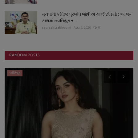
મનપાનાં કમિશ્નર પ્રબોધ જાેષીએ ચાર્જ છોડયો : આજ-
કાલમાં નવનિયુકત...
saurashtrabhoomi
Aug 5, 2026
0
RANDOM POSTS
બોલિવૂડ