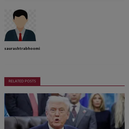
saurashtrabhoomi
RELATED POSTS