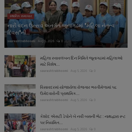
સ્થાનિક સમાચાર
નારી વંદન ઉત્સવ અંતર્ગત જૂનાગઢમાં "મહિલા નેતૃત્વ
દિવસ"ની...
saurashtrabhoomi
Aug 5, 2026
0
મહિલા સ્વાવલંબન દિન નિમિતે જૂનાગઢમાં મહિલાઓ
માટે વિશેષ...
saurashtrabhoomi
Aug 5, 2026
0
વિસાવદરમાં યોજાયેલા રોજગાર ભરતીમેળામાં ૫૮
ઉમેદવારોની પ્રાથમિક...
saurashtrabhoomi
Aug 5, 2026
0
કેશોદ એસટી ડેપોને બે નવી બસની ભેટ : નાથદ્વારા રૂટ
પર નિયમિત...
saurashtrabhoomi
Aug 5, 2026
0