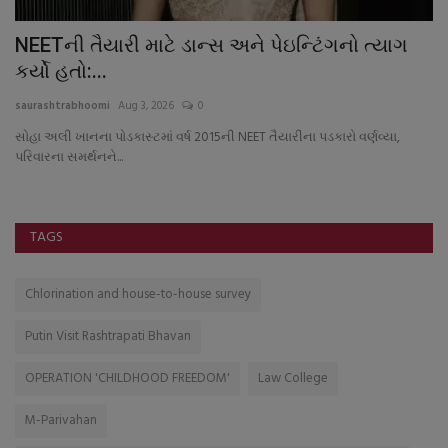
NEETની તૈયારી માટે ડાન્સ અને પેઇન્ટિંગનો ત્યાગ
પ
કર્યો હતો:...
સ
saurashtrabhoomi
Aug 3, 2026
0
sa
સોહા અલી ખાનના પોડકાસ્ટમાં વર્ષ 2015ની NEET તૈયારીના પડકારો વર્ણવ્યા,
જં
પરિવારના સમર્થનને...
સગ
TAGS
Chlorination and house-to-house survey
Putin Visit Rashtrapati Bhavan
OPERATION 'CHILDHOOD FREEDOM'
Law College
M-Parivahan