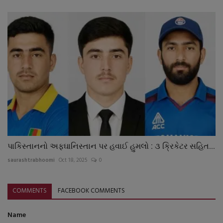
પાકિસ્તાનનો અફઘાનિસ્તાન પર હવાઈ હુમલો : ૩ ક્રિકેટર સહિત...
saurashtrabhoomi
Oct 18, 2025
0
COMMENTS
FACEBOOK COMMENTS
Name