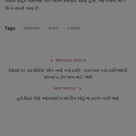
પશ્ચિમ શહેર ચમનમાં કાર બોમ્બ વિસ્ફોટ થયો હતો. આ બ્લાસ્ટમાં ૬
નાણાંકીય સમાચાર
લોકો માર્યા ગયા છે.
સ્થાનિક સમાચાર
PAKISTAN
BLAST
8 DEAD
Tags:
સ્પોર્ટ્સ
રાશિફળ
PREVIOUS ARTICLE
ગુનાખોરી
દેશમાં દર ૩૦ મિનિટે એક નવો કરોડપતિ : ર૦રપમાં કરોડપતિઓની
સંખ્યા ૮.૭૧ લાખ થઈ જશે
બોલિવૂડ
NEXT ARTICLE
હવે વિમો લેવો ઓનલાઈન શોપીંગ જેવું જ સરળ બની જશે
સ્વાસ્થ્ય