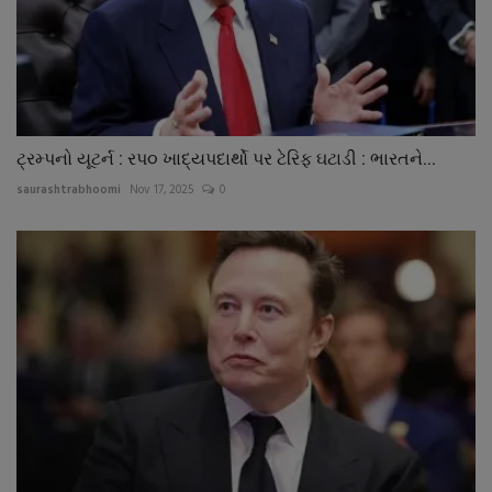
ટ્રમ્પનો યૂટર્ન : રપ૦ ખાદ્યપદાર્થો પર ટેરિફ ઘટાડી : ભારતને...
saurashtrabhoomi
Nov 17, 2025
0