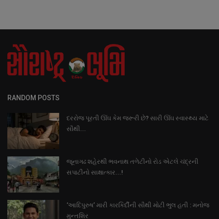
RANDOM POSTS
દરરોજ પૂરતી ઊંઘ કેમ જરૂરી છે? સારી ઊંઘ સ્વાસ્થ્ય માટે
સૌથી...
જૂનાગઢ શહેરથી ભવનાથ તળેટીનો રોડ એટલે ચંદ્રની
સપાટીનો સાક્ષાત્કાર...!
‘આદિપુરુષ’ મારી કારકિર્દીની સૌથી મોટી ભુલ હતી : મનોજ
મુન્તશિર