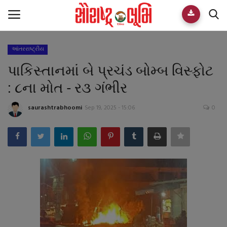
આંતરરાષ્ટ્રીય
Home
પાકિસ્તાનમાં બે પ્રચંડ બોમ્બ વિસ્ફોટ
E-paper
: ૮ના મોત - ર૩ ગંભીર
Videos
saurashtrabhoomi
Sep 19, 2025 - 15:06
0
Who We Are
Live TV
Team
Guest Author