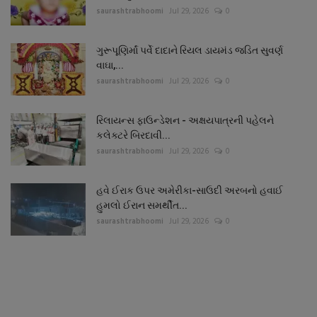
saurashtrabhoomi
Jul 29, 2026
0
ગુરૂપૂણિર્માં પર્વે દાદાને રિયલ ડાયમંડ જડિત સુવર્ણ
વાઘા,...
saurashtrabhoomi
Jul 29, 2026
0
રિલાયન્સ ફાઉન્ડેશન - અક્ષયપાત્રની પહેલને
કલેક્ટરે બિરદાવી...
saurashtrabhoomi
Jul 29, 2026
0
હવે ઈરાક ઉપર અમેરીકા-સાઉદી અરબનો હવાઈ
હુમલો ઈરાન સમર્થીત...
saurashtrabhoomi
Jul 29, 2026
0