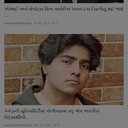
એઆઈ અને રોબોટ્સ વિના અમેરીકા ૧૦૦૦ ટકા દેવાળીયુ થઈ જશે
:...
saurashtrabhoomi
Jul 30, 2026
0
કેનેડાની યુનિવસિર્ટીમાં ગોળીબારમાં વધુ એક ભારતીય
વિદ્યાર્થીની...
saurashtrabhoomi
Dec 26, 2025
0