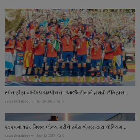
સ્પેન ફીફા વર્લ્ડકપ ચેમ્પીયન : આર્જેન્ટીનાને હરાવી ઈતિહાસ...
saurashtrabhoomi
Jul 20, 2026
0
૨૦૨૫માં ૧૪૬ મિશન લોન્ચ કરીને સ્પેસએક્સ દ્વારા લોન્ચિંગ...
saurashtrabhoomi
Nov 10, 2025
0