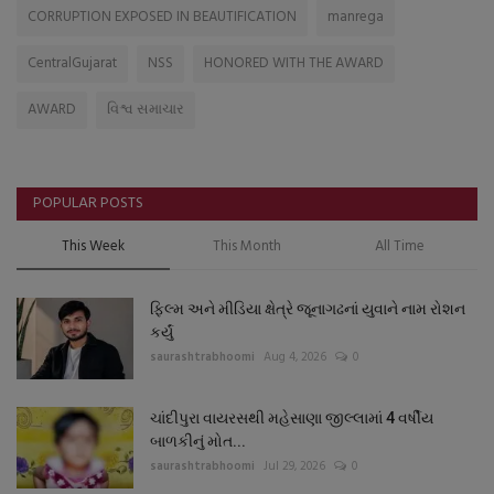
CORRUPTION EXPOSED IN BEAUTIFICATION
manrega
CentralGujarat
NSS
HONORED WITH THE AWARD
AWARD
વિશ્વ સમાચાર
POPULAR POSTS
This Week
This Month
All Time
ફિલ્મ અને મીડિયા ક્ષેત્રે જૂનાગઢનાં યુવાને નામ રોશન
કર્યું
saurashtrabhoomi
Aug 4, 2026
0
ચાંદીપુરા વાયરસથી મહેસાણા જીલ્લામાં 4 વર્ષીય
બાળકીનું મોત...
saurashtrabhoomi
Jul 29, 2026
0