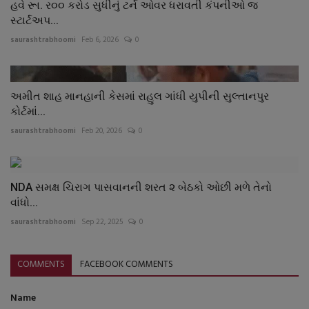
હવે રૂા. ર૦૦ કરોડ સુધીનું ટર્ન ઓવર ધરાવતી કંપનીઓ જ
સ્ટાર્ટઅપ...
saurashtrabhoomi
Feb 6, 2026
0
અમીત શાહ માનહાની કેસમાં રાહુલ ગાંધી યુપીની સુલ્તાનપુર
કોર્ટમાં...
saurashtrabhoomi
Feb 20, 2026
0
NDA સમક્ષ ચિરાગ પાસવાનની શરત ૨ બેઠકો ઓછી મળે તેનો
વાંધો...
saurashtrabhoomi
Sep 22, 2025
0
COMMENTS
FACEBOOK COMMENTS
Name