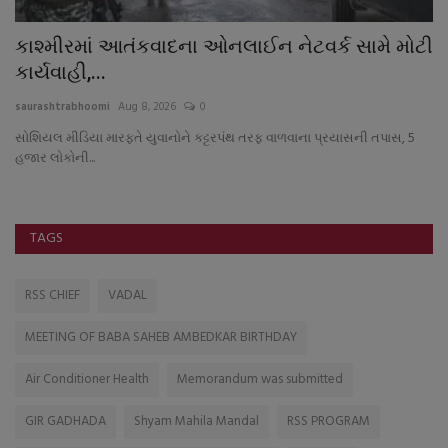
કાશ્મીરમાં આતંકવાદના ઓનલાઈન નેટવર્ક સામે મોટી
9
કાર્યવાહી,...
પા
saurashtrabhoomi
Aug 8, 2026
0
sa
તો
સોશિયલ મીડિયા મારફતે યુવાનોને કટ્ટરપંથ તરફ વાળવાના પ્રયાસની તપાસ, 5
હજાર લોકોની...
TAGS
RSS CHIEF
VADAL
MEETING OF BABA SAHEB AMBEDKAR BIRTHDAY
Air Conditioner Health
Memorandum was submitted
GIR GADHADA
Shyam Mahila Mandal
RSS PROGRAM