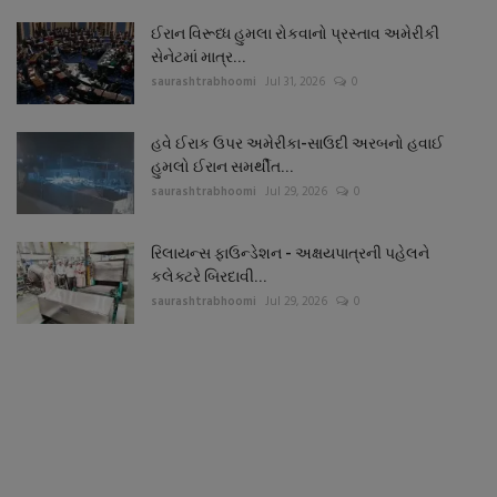
ઈરાન વિરૂધ્ધ હુમલા રોકવાનો પ્રસ્તાવ અમેરીકી
સેનેટમાં માત્ર...
saurashtrabhoomi
Jul 31, 2026
0
હવે ઈરાક ઉપર અમેરીકા-સાઉદી અરબનો હવાઈ
હુમલો ઈરાન સમર્થીત...
saurashtrabhoomi
Jul 29, 2026
0
રિલાયન્સ ફાઉન્ડેશન - અક્ષયપાત્રની પહેલને
કલેક્ટરે બિરદાવી...
saurashtrabhoomi
Jul 29, 2026
0