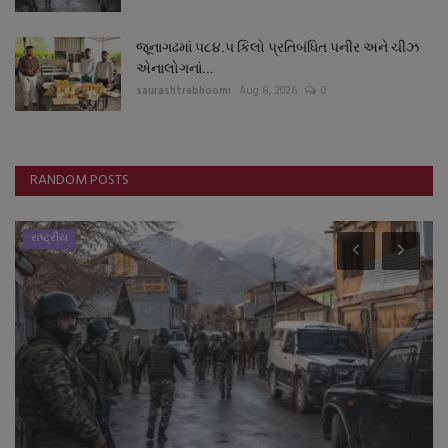
જૂનાગઢમાં ૫૮૪.૫ કિલો પ્રતિબંધિત પનીર અને ચીઝ
એનાલોગનાં...
saurashtrabhoomi
Aug 8, 2026
0
RANDOM POSTS
રાષ્ટ્રીય