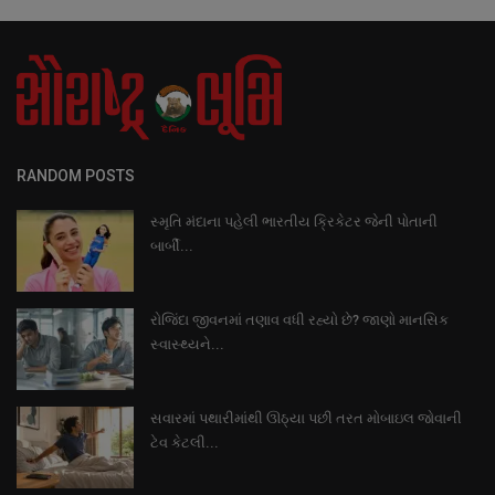
RANDOM POSTS
સ્મૃતિ મંદાના પહેલી ભારતીય ક્રિકેટર જેની પોતાની
બાર્બી...
રોજિંદા જીવનમાં તણાવ વધી રહ્યો છે? જાણો માનસિક
સ્વાસ્થ્યને...
સવારમાં પથારીમાંથી ઊઠ્યા પછી તરત મોબાઇલ જોવાની
ટેવ કેટલી...