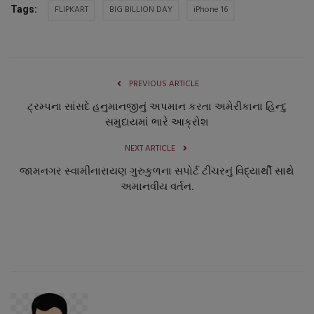
FLIPKART
BIG BILLION DAY
iPhone 16
Tags:
નાણાંકીય સમાચાર
સ્થાનિક સમાચાર
PREVIOUS ARTICLE
સ્પોર્ટ્સ
ટ્રમ્પના સાંસદે હનુમાનજીનું અપમાન કરતા અમેરીકાના હિન્દુ
સમુદાયમાં ભારે આક્રોશ
રાશિફળ
NEXT ARTICLE
ગુનાખોરી
જામનગર સ્વામીનારાયણ ગુરુકુળના સપોર્ટ ટીચરનું વિદ્યાર્થી સાથે
અમાનવીય વર્તન.
બોલિવૂડ
સ્વાસ્થ્ય