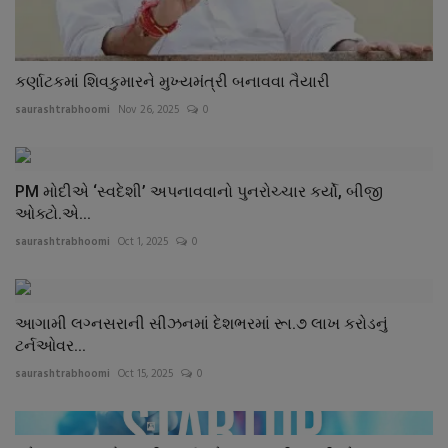
કર્ણાટકમાં શિવકુમારને મુખ્યમંત્રી બનાવવા તૈયારી
saurashtrabhoomi
Nov 26, 2025
0
PM મોદીએ ‘સ્વદેશી’ અપનાવવાનો પુનરોચ્ચાર કર્યો, બીજી
ઓક્ટો.એ...
saurashtrabhoomi
Oct 1, 2025
0
આગામી લગ્નસરાની સીઝનમાં દેશભરમાં રૂા.૭ લાખ કરોડનું
ટર્નઓવર...
saurashtrabhoomi
Oct 15, 2025
0