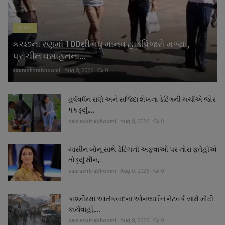
ગુજરાત
કચ્છના રણમાં 100થી વધુ માનવ હાડપિંજરો મળ્યા,
પ્રાચીન વસાહતના...
saurashtrabhoomi
Aug 8, 2026
0
હર્ષવર્ધન રાણે અને સંજિદા શેખના ડેટિંગની ચર્ચાએ જોર
પકડ્યું,...
saurashtrabhoomi
Aug 8, 2026
0
યાસીન બોનૂ સાથે ડેટિંગની અફવાઓ પર નોરા ફતેહીએ
તોડ્યું મૌન,...
saurashtrabhoomi
Aug 8, 2026
0
કાશ્મીરમાં આતંકવાદના ઓનલાઈન નેટવર્ક સામે મોટી
કાર્યવાહી,...
saurashtrabhoomi
Aug 8, 2026
0