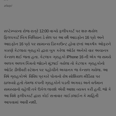
About Author
afaqs!
Contact
Dipotsav Special
સપ્ટેમ્બરના રોજ રાત્રે 12:00 વાગ્યે ફ્લીપકાર્ટ પર શરુ થયેલ
ફ્લિપકાર્ટ બિગ બિલિયન ડે સેલ પર આ વર્ષે આઇફોન 16 પ્રો અને
આંતરરાષ્ટ્રીય
આઇફોન 16 પ્રો પર સામાન્ય ડિસ્કાઉન્ટ હોવા છતાં આકર્ષક ઓફરને
કારણે કેટલાય ગ્રાહકો દ્વારા બુક કરેલા ઓર્ડર અનેકો વાર અચાનક
રાષ્ટ્રીય
કેન્સલ થઈ જતા હતા. કેટલાક ગ્રાહકો iPhone 16 ની એક જ સમયે
અલગ અલગ કિમતો જોઇને મૂંઝાઈ ગયેલા તો કેટલાક ગ્રાહકોનો
ગુજરાત
ઓર્ડર ડીલીવરી સ્ટેશન પર પહોચીને અચાનક જ કેન્સલ ગયેલા. આ
વિષે ગ્રાહકોએ વિવિધ પ્રકારે પોતાનો રોષ સોશિયલ મીડિયા પર
જુનાગઢ
ઠાલવ્યો હતો તેમજ કંપની ગ્રાહકોને પડતી અગવડ અને વર્તમાન
સમસ્યાનો વહેલી તકે ઉકેલ લાવશે એવી આશા વ્યક્ત કરી હતી. જો કે
Support US
આ વિશે ફ્લીપકાર્ટ દ્વારા કોઈ સત્તાવાર ગાઈડલાઈન કે માહિતી
આપવામાં આવી નથી.
બજારના સમાચાર