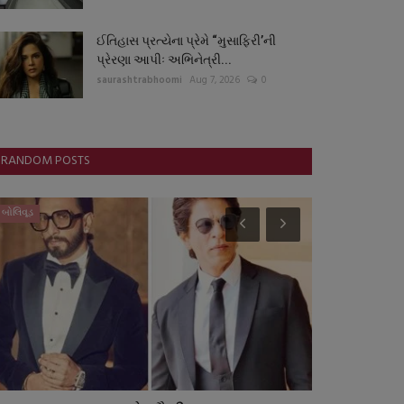
ઈતિહાસ પ્રત્યેના પ્રેમે “મુસાફિરી’ની
પ્રેરણા આપીઃ અભિનેત્રી...
saurashtrabhoomi
Aug 7, 2026
0
RANDOM POSTS
બોલિવૂડ
સ્પોર્ટ્સ