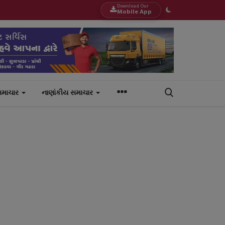
Download Our
Mobile App
સમાચાર
નાણાંકીય સમાચાર