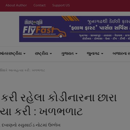
About Author
Contact
Support US
આંતરરાષ્ટ્રીય
રાષ્ટ્રીય
ગુજરાત
જુનાગઢ
બજારના 
િક્ષકે આત્મહત્યા કરી : ખળભળાટ
ી રહેલા કોડીનારના છારા
ત્યા કરી : ખળભળાટ
ા દબાણનો સ્યુસાઈડ નોટમાં ઉલ્લેખ