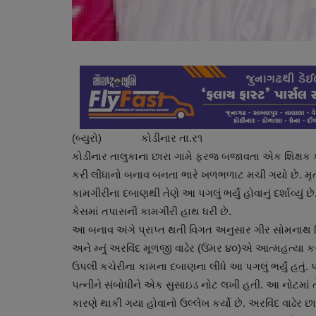
(બ્યુરો) કોડીનાર તા.ર૧
કોડીનાર તાલુકાના છારા ગામે ફરજ બજાવતા એક શિક્ષક 
આંતરરાષ્ટ્રીય
કરી લીધાનો બનાવ બનતા ભારે ખળભળાટ મચી ગયો છે. મૃત
કામગીરીના દબાણથી તેણે આ પગલું ભર્યું હોવાનું દર્શાવ્યુ
કેસમાં તપાસની કામગીરી હાથ ધરી છે.
આ બનાવ અંગે પ્રાપ્ત થતી વિગત અનુસાર ગીર સોમનાથ જ
અને મ્ન્ર્ં અરવિંદ મૂળજી વાઢેર (ઉંમર ૪૦)એ આત્મહત્યા
ઉપલી કચેરીના કામના દબાણના લીધે આ પગલું ભર્યું હતું.
પત્નીને સંબોધીને એક સુસાઇડ નોટ લખી હતી. આ નોટમાં તે
કારણે થાકી ગયા હોવાનો ઉલ્લેખ કર્યો છે. અરવિંદ વાઢેર