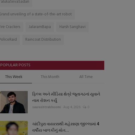
TalukaSevaSadan
Grand unveiling of a state-of-the-art robot
Fire Crackers
JalaramBapa
Harsh Sanghavi
PoliceRaid
Raincoat Distribution
POPULAR POSTS
This Week
This Month
All Time
ફિલ્મ અને મીડિયા ક્ષેત્રે જૂનાગઢનાં યુવાને
નામ રોશન કર્યું
saurashtrabhoomi
Aug 4, 2026
0
ચાંદીપુરા વાયરસથી મહેસાણા જીલ્લામાં 4
વર્ષીય બાળકીનું મોત...