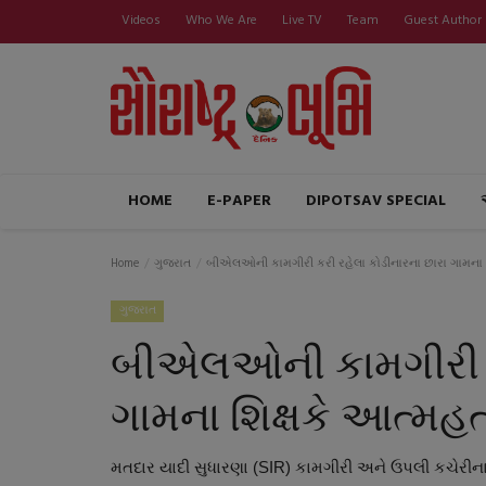
Videos
Who We Are
Live TV
Team
Guest Author
HOME
E-PAPER
DIPOTSAV SPECIAL
Home
ગુજરાત
બીએલઓની કામગીરી કરી રહેલા કોડીનારના છારા ગામના શ
ગુજરાત
બીએલઓની કામગીરી કર
ગામના શિક્ષકે આત્મહ
મતદાર યાદી સુધારણા (SIR) કામગીરી અને ઉપલી કચેરીન