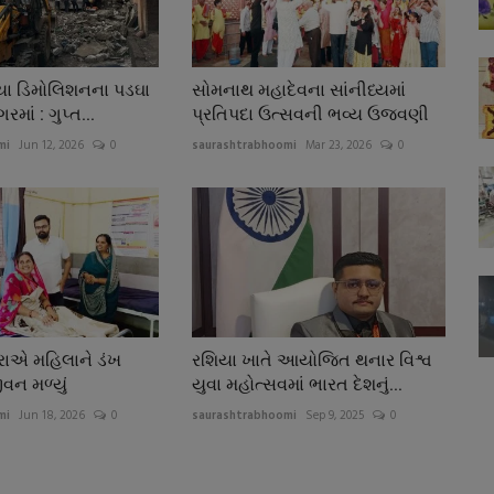
યા ડિમોલિશનના પડઘા
સોમનાથ મહાદેવના સાંનીધ્યમાં
માં : ગુપ્ત...
પ્રતિપદા ઉત્સવની ભવ્ય ઉજવણી
mi
Jun 12, 2026
0
saurashtrabhoomi
Mar 23, 2026
0
્રાએ મહિલાને ડંખ
રશિયા ખાતે આયોજિત થનાર વિશ્વ
ીવન મળ્યું
યુવા મહોત્સવમાં ભારત દેશનું...
mi
Jun 18, 2026
0
saurashtrabhoomi
Sep 9, 2025
0