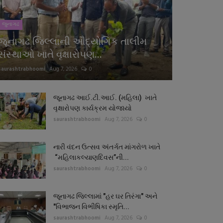
જુનાગઢ
જૂનાગઢ જિલ્લાની ઔદ્યોગિક તાલીમ
સંસ્થાઓ ખાતે વૃક્ષારોપણ...
saurashtrabhoomi
Aug 7, 2026
0
જૂનાગઢ આઈ.ટી.આઈ. (મહિલા) ખાતે
વૃક્ષારોપણ કાર્યક્રમ યોજાયો
saurashtrabhoomi
Aug 7, 2026
0
નારી વંદન ઉત્સવ અંતર્ગત માંગરોળ ખાતે
“મહિલાકલ્યાણદિવસ”ની...
saurashtrabhoomi
Aug 7, 2026
0
જૂનાગઢ જિલ્લામાં "હર ઘર તિરંગા" અને
"વિભાજન વિભીષિકા સ્મૃતિ...
saurashtrabhoomi
Aug 7, 2026
0