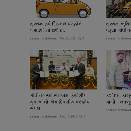
સુરતમાં હવે સિગ્નલ પર હોર્ન
સુરતના ભૂતિ
વગાડશો તો થશે દંડ
પડ્યા ગાંધીનગર
saurashtrabhoomi
Dec 6, 2025
0
saurashtrabhoo
ગાંધીનગરમાં સી.એમ. ફેલોશીપ
કેશોદમાં કોબ
યુવાઓનો એક દિવસીય વર્કશોપ
માર્યો : નવજ
સંપન્ન
saurashtrabhoo
saurashtrabhoomi
Nov 17, 2025
0