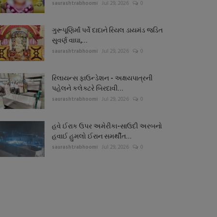
saurashtrabhoomi
Jul 29, 2026
0
ગુરૂપૂણિર્માં પર્વે દાદાને રિયલ ડાયમંડ જડિત
સુવર્ણ વાઘા,...
saurashtrabhoomi
Jul 29, 2026
0
રિલાયન્સ ફાઉન્ડેશન - અક્ષયપાત્રની
પહેલને કલેક્ટરે બિરદાવી...
saurashtrabhoomi
Jul 29, 2026
0
હવે ઈરાક ઉપર અમેરીકા-સાઉદી અરબનો
હવાઈ હુમલો ઈરાન સમર્થીત...
saurashtrabhoomi
Jul 29, 2026
0