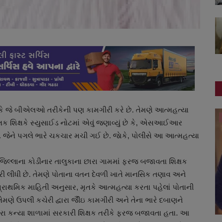
કે જે બીએલઓ તરીકેની પણ કામગીરી કરે છે. તેમણે આત્મહત્યા
જુનાગઢ
ક શિક્ષકે સ્યુસાઈડ નોટમાં એવું જણાવ્યું છે કે, એસઆઈઆર
ં છે. જેને પગલે ભારે ચકચાર મચી ગઈ છે. જાેકે, પોલીસે આ આત્મહત્યા
િલ્લાના કોડીનાર તાલુકાના છારા ગામમાં ફરજ બજાવતા શિક્ષક
 કરી લીધી છે. તેમણે પોતાના વતન દેવળી ખાતે માનસિક તણાવ અને
 પ્રાથમિક માહિતી અનુસાર, મૃતકે આત્મહત્યા કરતા પહેલાં પોતાની
મણે ઉપલી કચેરી દ્વારા જીૈંઇ કામગીરી અને તેના ભારે દબાણને
 છારા કન્યા શાળામાં સરકારી શિક્ષક તરીકે ફરજ બજાવતા હતા. આ