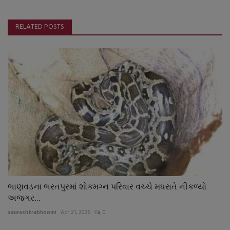
RELATED POSTS
ભાણવડના ભરતપુરમાં શોકમગ્ન પરિવાર વચ્ચે મધરાતે નીકળ્યો
અજગર...
saurashtrabhoomi
Apr 21, 2026
0