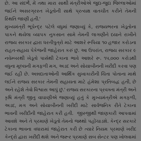
છે. આ સંદર્ભે, મેં તથા મારા સાથી મંત્રીઓએ જુદા-જુદા જિલ્લાઓમાં
જઈને અસરગ્રસ્ત ખેડૂતોની સાથે પ્રત્યક્ષ વાતચીત કરીને તેમની
સ્થિતિ જાણી હતી.‘
મુખ્યમંત્રી ભૂપેન્દ્ર પટેલે વધુમાં જણાવ્યું કે, રાજ્યભરના ખેડૂતોના
પાકને થયેલા વ્યાપક નુકસાન સામે તેમની લાગણીને ધ્યાને રાખીને
રાજ્ય સરકાર દ્વારા ધરતીપુત્રો માટે આશરે રૂપિયા ૧૦ હજાર કરોડના
રાહત-સહાય પેકેજની જાહેરાત કરું છું. આ ઉપરાંત, રાજ્ય સરકાર ૯
નવેમ્બરથી ખેડૂતો પાસેથી ટેકાના ભાવે આશરે રૂ. ૧૫,૦૦૦ કરોડથી
વધુના મૂલ્યની મગફળી મગ, અડદ અને સોયાબીનની ખરીદી કરવા પણ
જઈ રહી છે. અન્નદાતાઓની આર્થિક સુખાકારીની ચિંતા પોતાના માથે
લઈને રાજ્ય સરકાર તેમની સહાયતા માટે હંમેશા પ્રતિબદ્ધ હતી, છે
અને રહેશે તેવો વિશ્વાસ આપું છું.‘ રાજ્ય સરકારના પ્રવક્તા મંત્રી અને
કૃષિ મંત્રી જીતુ વાઘાણીએ જણાવ્યું હતું કે મુખ્યમંત્રીએ મગફળી,
અડદ, મગ અને સોયાબીનની ખરીદી માટે સાર્વજનિક રીતે ટેકાના
ભાવની ખરીદીની જાહેરાત કરી હતી. જીસ્જીથી જાણકારી આપવામાં
આવશે અને તે પ્રમાણે ખેડૂતો તેમનો જથ્થો પહોંચાડશે. કેન્દ્ર સરકારે
ટેકાના ભાવના વધારામાં જાહેરાત કરી છે ત્યારે નિયમ પ્રમાણે ખરીદ
કેન્દ્રો દ્વારા ખરીદી થશે અને જરૂર પ્રમાણે સબ સેન્ટર પણ ખોલવામાં