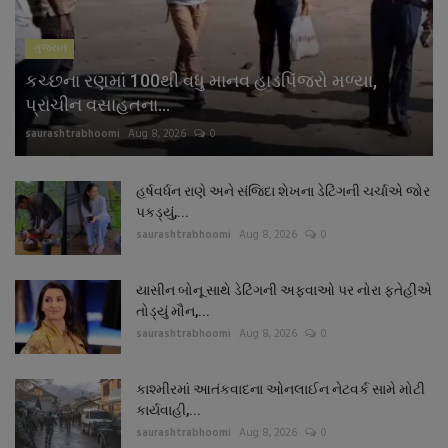
ગુજરાત
કચ્છના રણમાં 100થી વધુ માનવ હાડપિંજરો મળ્યા,
પ્રાચીન વસાહતના...
saurashtrabhoomi
Aug 8, 2026
0
હર્ષવર્ધન રાણે અને સંજિદા શેખના ડેટિંગની ચર્ચાએ જોર
પકડ્યું,...
saurashtrabhoomi
Aug 8, 2026
0
યાસીન બોનૂ સાથે ડેટિંગની અફવાઓ પર નોરા ફતેહીએ
તોડ્યું મૌન,...
saurashtrabhoomi
Aug 8, 2026
0
કાશ્મીરમાં આતંકવાદના ઓનલાઈન નેટવર્ક સામે મોટી
કાર્યવાહી,...
saurashtrabhoomi
Aug 8, 2026
0