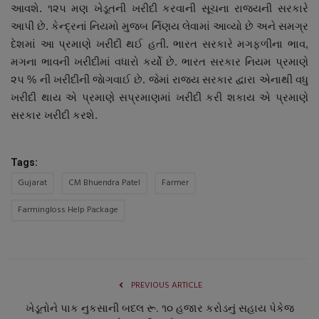
આવશે. ૧૨૫ મણ ખેડૂતની ખરીદી કરવાની સૂચના રાજ્યની સરકારે
આપી છે. કેન્દ્રનાં નિયમો મુજબ ર્નિણય લેવામાં આવ્યો છે અને સમગ્ર
દેશમાં આ પ્રમાણે ખરીદી થઈ હતી. ભારત સરકારે મગફળીના ભાવ,
મગના ભાવની ખરીદીમાં વધારો કર્યો છે. ભારત સરકાર નિયમ પ્રમાણે
૨૫ % ની ખરીદીની જાેગવાઈ છે. જેમાં રાજ્ય સરકાર દ્વારા એનાથી વધુ
ખરીદી થાય એ પ્રમાણે સપ્રમાણમાં ખરીદી કરી શકાય એ પ્રમાણે
સરકાર ખરીદી કરશે.
Tags:
Gujarat
CM Bhuendra Patel
Farmer
Farmingloss Help Package
PREVIOUS ARTICLE
ખેડૂતોને પાક નુકસાની બદલ રૂ. ૧૦ હજાર કરોડનું સહાય પેકેજ