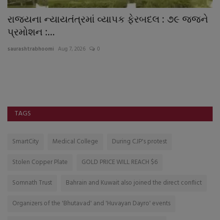
ે
રાજયના ન્યાયતંત્રમાં વ્યાપક ફેરબદલ : ૭૯ જજને
મ
પ્રમોશન :...
વચ
saurashtrabhoomi
Aug 7, 2026
0
sa
TAGS
SmartCity
Medical College
During CJP's protest
Stolen Copper Plate
GOLD PRICE WILL REACH $6
Somnath Trust
Bahrain and Kuwait also joined the direct conflict
Organizers of the 'Bhutavad' and 'Huvayan Dayro' events