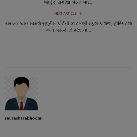
જાહેર, સમીક્ષા બેઠક બાદ...
NEXT ARTICLE
રખડતા શ્વાન મામલે સુપ્રીમ કોર્ટની ઝાટકણી સ્કૂલ-કૉલેજ, હૉસ્પિટલો
અને બસ-રેલવે સ્ટેશનો...
saurashtrabhoomi