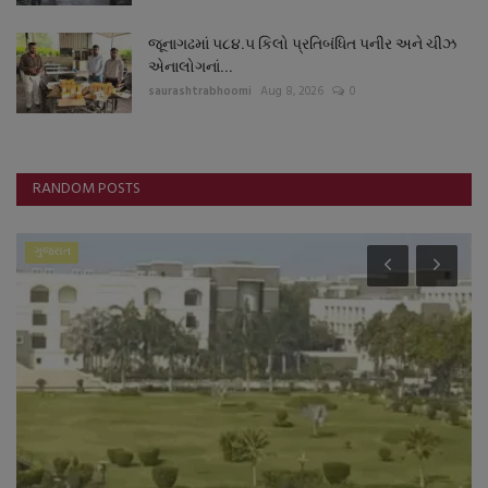
જૂનાગઢમાં ૫૮૪.૫ કિલો પ્રતિબંધિત પનીર અને ચીઝ
એનાલોગનાં...
saurashtrabhoomi
Aug 8, 2026
0
RANDOM POSTS
ગુજરાત