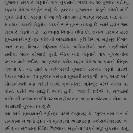
ગુજરાત સરકારે ખેડૂતોને પાક નુકસાની બદલ રૂ. ૧૦ હજાર કરોડનું
સહાય પેકેજ જાહેર કર્યું છે. હાલમાં ગુજરાતના ખેડૂતો સૌથી મોટી
મુશ્કેલીમાં છે, કારણ કે આ વર્ષે ચોમાસામાં ભરપૂર વરસાદ બાદ સતત
માવઠાના કારણે ખેડૂતોના પાકને ભારે નુકસાન થયું છે. ત્યારે હવે રાજ્ય
સરકારે ખેડૂતો માટે મહત્ત્વપૂર્ણ ર્નિણય લીધો છે. રાજ્ય સરકાર દ્વારા
મુખ્યમંત્રી ભૂપેન્દ્ર પટેલની અધ્યક્ષતામાં કૃષિ વિભાગ, મહેસૂલ વિભાગ
અને નાણાં વિભાગ સહિતના ઉચ્ચ અધિકારીઓ અને મંત્રીઓની
સમીક્ષા બેઠક યોજાઈ હતી. બેઠક બાદ ખેડૂતોને પાક નુકસાનીના
વળતર માટે રૂપિયા ૧૦ હજાર કરોડ રાહત પેકેજ આપવાનો ર્નિણય
લેવાયો છે. આ સાથે ૯ નવેમ્બરથી ગુજરાત સરકાર ખેડૂતો પાસેથી
ટેકાના ભાવે રૂ. ૧૫ હજાર કરોડના મૂલ્યની મગફળી, મગ, અડદ અને
સોયાબીનની પણ ખરીદી કરશે. મુખ્યમંત્રી ભૂપેન્દ્ર પટેલે એક્સ પર
પોસ્ટ કરીને આ માહિતી આપી હતી. જણાવી દઈએ કે, રાજ્યમાં
કમોસમી વરસાદના લીધે ૪૨ લાખ હેક્ટર માં ૧૬,૦૦૦ જેટલા ગામોમાં આ
વરસાદથી નુકસાન થયું છે.
આ અંગે મુખ્યમંત્રી ભૂપેન્દ્ર પટેલે જણાવ્યું કે, ‘ગુજરાતમાં ગત બે
દાયકામાં ન થયો હોય એ પ્રકારનો અસાધારણ કમોસમી વરસાદ આ
વર્ષે થતા રાજ્યના વિવિધ જિલ્લાના ખેડૂતોના પાકને મોટું નુકસાન થયું