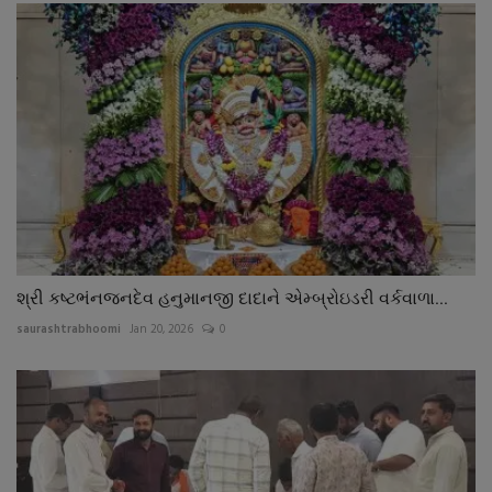
શ્રી કષ્ટભંનજનદેવ હનુમાનજી દાદાને એમ્બ્રોઇડરી વર્કવાળા...
saurashtrabhoomi
Jan 20, 2026
0