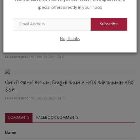
special offers directly in your inbox
ગીર સોમનાથ જીલ્લાની પાલીકા, જીલ્લા-તાલુકા પંચાયતની 284...
saurashtrabhoomi
Apr 3, 2026
0
Subscribe
No, thanks
ગુજરાત પોલીસ વિભાગમાં બઢતી બદલી
saurashtrabhoomi
Dec 20, 2025
0
પોતાની જાતને ભગવાન વિષ્ણુનો અવતાર તરીકે ઓળખાવનાર રમેશ
ફેફરે...
saurashtrabhoomi
Sep 23, 2025
0
COMMENTS
FACEBOOK COMMENTS
Name