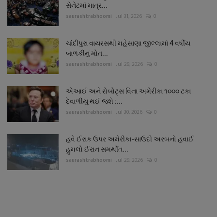
સેનેટમાં માત્ર...
saurashtrabhoomi
Jul 31, 2026
0
ચાંદીપુરા વાયરસથી મહેસાણા જીલ્લામાં 4 વર્ષીય
બાળકીનું મોત...
saurashtrabhoomi
Jul 29, 2026
0
એઆઈ અને રોબોટ્સ વિના અમેરીકા ૧૦૦૦ ટકા
દેવાળીયુ થઈ જશે :...
saurashtrabhoomi
Jul 30, 2026
0
હવે ઈરાક ઉપર અમેરીકા-સાઉદી અરબનો હવાઈ
હુમલો ઈરાન સમર્થીત...
saurashtrabhoomi
Jul 29, 2026
0