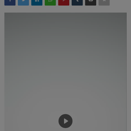
About Author
Contact
Dipotsav Special
આંતરરાષ્ટ્રીય
રાષ્ટ્રીય
ગુજરાત
જુનાગઢ
Support US
બજારના સમાચાર
Play