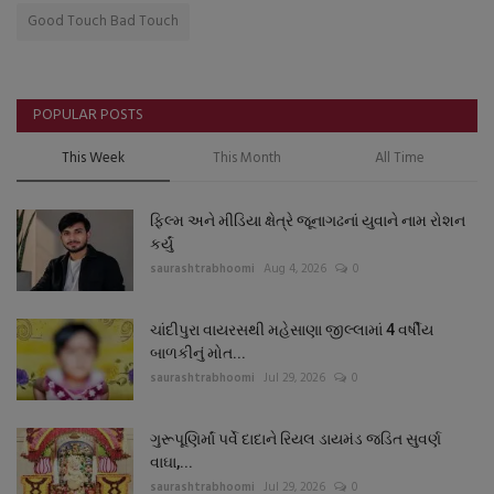
Good Touch Bad Touch
POPULAR POSTS
This Week
This Month
All Time
ફિલ્મ અને મીડિયા ક્ષેત્રે જૂનાગઢનાં યુવાને નામ રોશન
કર્યું
saurashtrabhoomi
Aug 4, 2026
0
ચાંદીપુરા વાયરસથી મહેસાણા જીલ્લામાં 4 વર્ષીય
બાળકીનું મોત...
saurashtrabhoomi
Jul 29, 2026
0
ગુરૂપૂણિર્માં પર્વે દાદાને રિયલ ડાયમંડ જડિત સુવર્ણ
વાઘા,...
saurashtrabhoomi
Jul 29, 2026
0