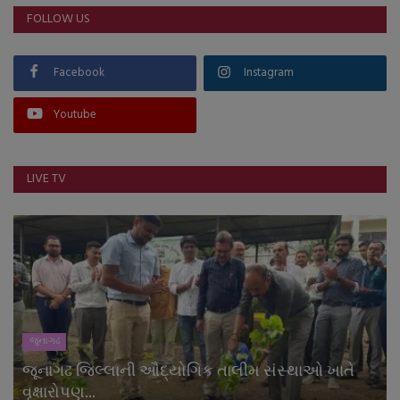
FOLLOW US
Facebook
Instagram
Youtube
LIVE TV
જુનાગઢ
જૂનાગઢ જિલ્લાની ઔદ્યોગિક તાલીમ સંસ્થાઓ ખાતે
વૃક્ષારોપણ...