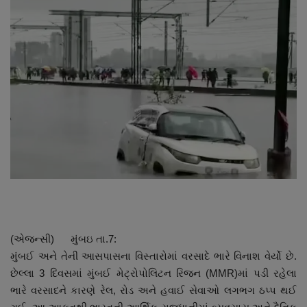
About Author
Contact
Dipotsav Special
આંતરરાષ્ટ્રીય
રાષ્ટ્રીય
ગુજરાત
જુનાગઢ
(એજન્સી) મુંબઇ તા.7:
Support US
મુંબઈ અને તેની આસપાસના વિસ્તારોમાં વરસાદે ભારે વિનાશ વેર્યો છે.
છેલ્લા 3 દિવસમાં મુંબઈ મેટ્રોપોલિટન રિજન (MMR)માં પડી રહેલા
બજારના સમાચાર
ભારે વરસાદને કારણે રેલ, રોડ અને હવાઈ સેવાઓ લગભગ ઠપ્પ થઈ