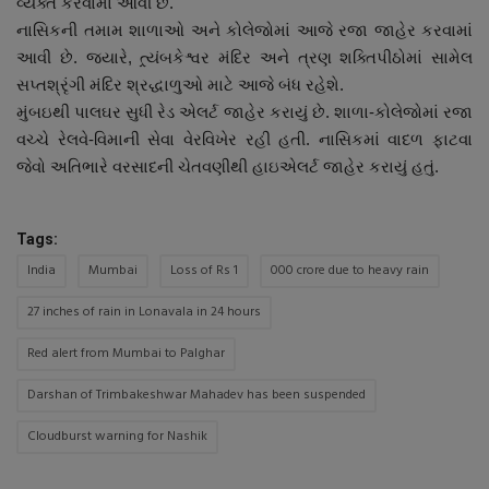
વ્યક્ત કરવામાં આવી છે.
નાસિકની તમામ શાળાઓ અને કોલેજોમાં આજે રજા જાહેર કરવામાં
આવી છે. જ્યારે, ત્ર્યંબકેશ્વર મંદિર અને ત્રણ શક્તિપીઠોમાં સામેલ
સપ્તશ્રૃંગી મંદિર શ્રદ્ધાળુઓ માટે આજે બંધ રહેશે.
મુંબઇથી પાલઘર સુધી રેડ એલર્ટ જાહેર કરાયું છે. શાળા-કોલેજોમાં રજા
વચ્ચે રેલવે-વિમાની સેવા વેરવિખેર રહી હતી. નાસિકમાં વાદળ ફાટવા
જેવો અતિભારે વરસાદની ચેતવણીથી હાઇએલર્ટ જાહેર કરાયું હતું.
Tags:
India
Mumbai
Loss of Rs 1
000 crore due to heavy rain
27 inches of rain in Lonavala in 24 hours
Red alert from Mumbai to Palghar
Darshan of Trimbakeshwar Mahadev has been suspended
Cloudburst warning for Nashik