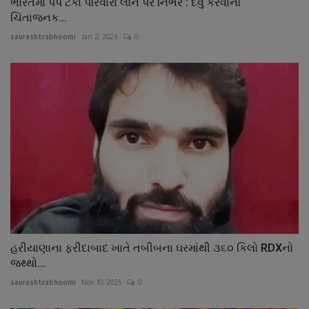
ભારતમાં પપ ટકા પરિવારો લોન પર નિર્ભર : દેવું કરવાનો
ચિંતાજનક...
saurashtrabhoomi
Jan 2, 2026
0
હરીયાણાના ફરીદાબાદ ખાતે તબીબના ઘરમાંથી ૩૬૦ કિલો RDXનો
જથ્થો...
saurashtrabhoomi
Nov 10, 2025
0