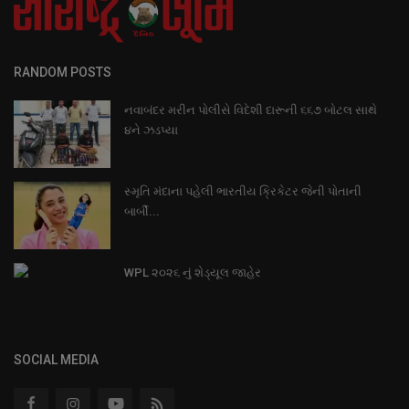
RANDOM POSTS
નવાબંદર મરીન પોલીસે વિદેશી દારૂની ૬૬૭ બોટલ સાથે
૪ને ઝડપ્યા
સ્મૃતિ મંદાના પહેલી ભારતીય ક્રિકેટર જેની પોતાની
બાર્બી...
WPL ૨૦૨૬ નું શેડ્યૂલ જાહેર
SOCIAL MEDIA