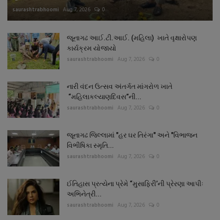
saurashtrabhoomi
Aug 7, 2026
0
જૂનાગઢ આઈ.ટી.આઈ. (મહિલા) ખાતે વૃક્ષારોપણ
કાર્યક્રમ યોજાયો
saurashtrabhoomi
Aug 7, 2026
0
નારી વંદન ઉત્સવ અંતર્ગત માંગરોળ ખાતે
“મહિલાકલ્યાણદિવસ”ની...
saurashtrabhoomi
Aug 7, 2026
0
જૂનાગઢ જિલ્લામાં "હર ઘર તિરંગા" અને "વિભાજન
વિભીષિકા સ્મૃતિ...
saurashtrabhoomi
Aug 7, 2026
0
ઈતિહાસ પ્રત્યેના પ્રેમે “મુસાફિરી’ની પ્રેરણા આપીઃ
અભિનેત્રી...
saurashtrabhoomi
Aug 7, 2026
0