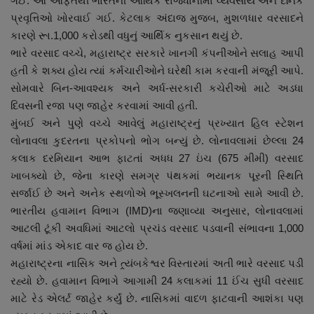
ગઈ. આ આફતથી ભારતની આર્થિક રાજધાનીમાં વ્યવસાય અને દૈનિક
નાણાંકીય સમાચાર
પ્રવૃત્તિઓ ખોરવાઈ ગઈ. કેટલાક અંદાજ મુજબ, મુશળધાર વરસાદને
કારણે રૂા.1,000 કરોડથી વધુનું આર્થિક નુકસાન થયું છે.
સ્થાનિક સમાચાર
ભારે વરસાદ વચ્ચે, મહારાષ્ટ્ર સરકારે ખાનગી કંપનીઓને સલાહ આપી
હતી કે શક્ય હોય ત્યાં કર્મચારીઓને ઘરેથી કામ કરવાની મંજૂરી આપે.
સ્પોર્ટ્સ
સોમવારે બિન-આવશ્યક અને અર્ધ-સરકારી કચેરીઓ માટે અડધા
દિવસની રજા પણ જાહેર કરવામાં આવી હતી.
રાશિફળ
મુંબઈ અને પુણે વચ્ચે આવેલું મહારાષ્ટ્રનું પ્રખ્યાત હિલ સ્ટેશન
લોનાવલા કુદરતના પ્રકોપનો ભોગ બન્યું છે. લોનાવલામાં છેલ્લા 24
ગુનાખોરી
કલાક દરમિયાન આભ ફાટતાં અધધ 27 ઇંચ (675 મીમી) વરસાદ
ખાબક્યો છે, જેના કારણે સમગ્ર પંથકમાં ભયાનક પૂરની સ્થિતિ
બોલિવૂડ
સર્જાઈ છે અને અનેક સ્થળોએ ભૂસ્ખલનની ઘટનાઓ સામે આવી છે.
ભારતીય હવામાન વિભાગ (IMD)ના જણાવ્યા અનુસાર, લોનાવલામાં
આટલી ટૂંકી અવધિમાં આટલો પ્રચંડ વરસાદ પડવાની સંભાવના 1,000
સ્વાસ્થ્ય
વર્ષમાં માંડ એકાદ વાર જ હોય છે.
મહારાષ્ટ્રના નાસિક અને ત્ર્યંબકેશ્વર વિસ્તારમાં અતી ભારે વરસાદ પડી
રહ્યો છે. હવામાન વિભાગે આગામી 24 કલાકમાં 11 ઈંચ સુધી વરસાદ
માટે રેડ એલર્ટ જાહેર કર્યું છે. નાસિકમાં વાદળ ફાટવાની આશંકા પણ