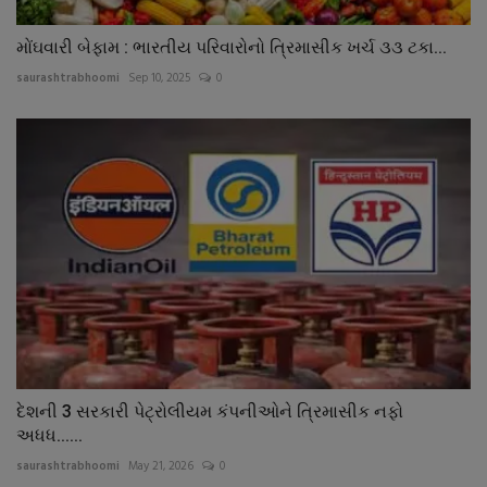
મોંઘવારી બેફામ : ભારતીય પરિવારોનો ત્રિમાસીક ખર્ચ ૩૩ ટકા...
saurashtrabhoomi
Sep 10, 2025
0
દેશની 3 સરકારી પેટ્રોલીયમ કંપનીઓને ત્રિમાસીક નફો
અધધ......
saurashtrabhoomi
May 21, 2026
0