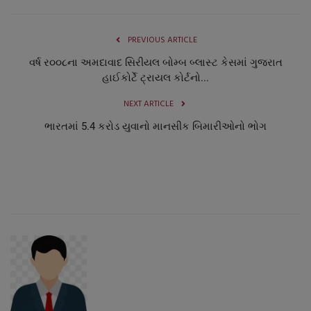
PREVIOUS ARTICLE
વર્ષ ર૦૦૮ના અમદાવાદ સિરીયલ બોમ્બ બ્લાસ્ટ કેસમાં ગુજરાત
હાઈકોર્ટે ટ્રાયલ કોર્ટનો...
NEXT ARTICLE
ભારતમાં 5.4 કરોડ યુવાનો માનસીક બિમારીઓનો ભોગ