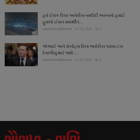
હવે ઈરાક ઉપર અમેરીકા-સાઉદી અરબનો હવાઈ
હુમલો ઈરાન સમર્થીત...
saurashtrabhoomi
Jul 29, 2026
0
એઆઈ અને રોબોટ્સ વિના અમેરીકા ૧૦૦૦ ટકા
દેવાળીયુ થઈ જશે :...
saurashtrabhoomi
Jul 30, 2026
0