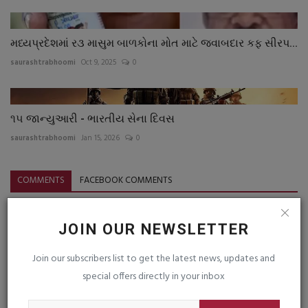
મધ્યપ્રદેશમાં ર૩ માસુમ બાળકોના મોત માટે જવાબદાર કફ સીરપ...
saurashtrabhoomi
Oct 9, 2025
0
૧૫ જાન્યુઆરી - ભારતીય સેના દિવસ
saurashtrabhoomi
Jan 15, 2026
0
COMMENTS
FACEBOOK COMMENTS
Name
JOIN OUR NEWSLETTER
Join our subscribers list to get the latest news, updates and
Email
special offers directly in your inbox