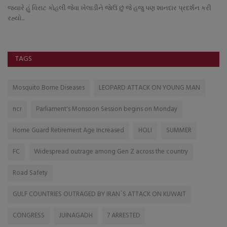
જિ
સન્
TAGS
Mosquito Borne Diseases
LEOPARD ATTACK ON YOUNG MAN
ncr
Parliament's Monsoon Session begins on Monday
Home Guard Retirement Age Increased
HOLI
SUMMER
FC
Widespread outrage among Gen Z across the country
Road Safety
GULF COUNTRIES OUTRAGED BY IRAN`S ATTACK ON KUWAIT
CONGRESS
JUINAGADH
7 ARRESTED