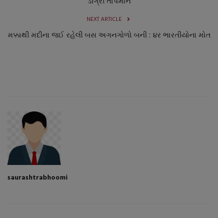
ડીગ્રી તાપમાન
NEXT ARTICLE
મક્કાથી મદીના જઈ રહેલી બસ અગનગોળો બની : ૪ર ભારતીયોના મોત
saurashtrabhoomi