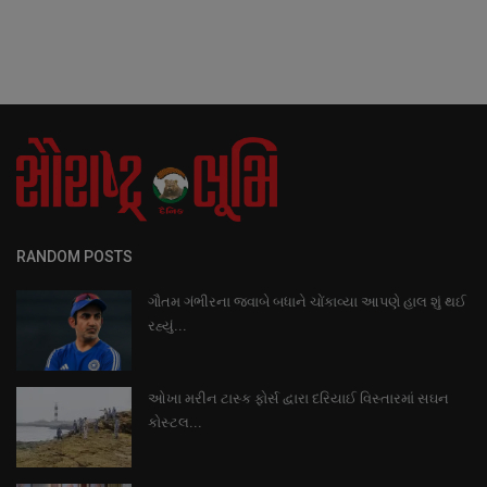
RANDOM POSTS
ગૌતમ ગંભીરના જવાબે બધાને ચોંકાવ્યા આપણે હાલ શું થઈ
રહ્યું...
ઓખા મરીન ટાસ્ક ફોર્સ દ્વારા દરિયાઈ વિસ્તારમાં સઘન
કોસ્ટલ...