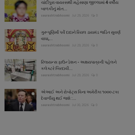
ચાંદીપુરા વાયરસથી મહેસાણા જીલ્લામાં 4 વર્ષીય
બાળકીનું મોત...
saurashtrabhoomi
Jul 29, 2026
0
ગુરૂપૂણિર્માં પર્વે દાદાને રિયલ ડાયમંડ જડિત સુવર્ણ
વાઘા,...
saurashtrabhoomi
Jul 29, 2026
0
રિલાયન્સ ફાઉન્ડેશન - અક્ષયપાત્રની પહેલને
કલેક્ટરે બિરદાવી...
saurashtrabhoomi
Jul 29, 2026
0
એઆઈ અને રોબોટ્સ વિના અમેરીકા ૧૦૦૦ ટકા
દેવાળીયુ થઈ જશે :...
saurashtrabhoomi
Jul 30, 2026
0