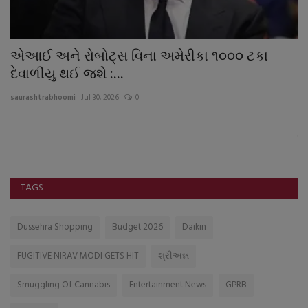
એઆઈ અને રોબોટ્સ વિના અમેરીકા ૧૦૦૦ ટકા
હ
દેવાળીયુ થઈ જશે :...
સ્
saurashtrabhoomi
Jul 30, 2026
0
sa
વ્
કુદ
TAGS
Dussehra Shopping
Budget 2026
Daikin
FUGITIVE NIRAV MODI GETS HIT
શ્રીઅન્ન
Smuggling Of Cannabis
Entertainment News
GPRB