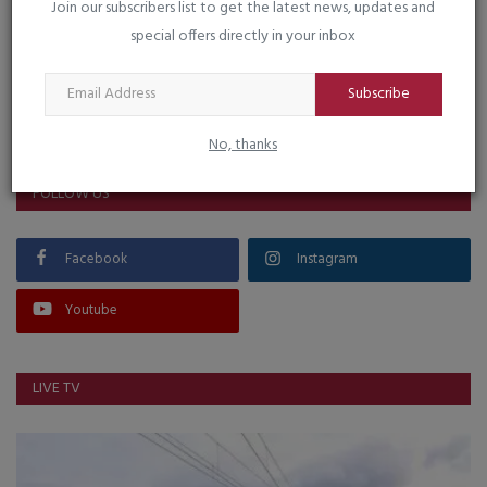
Join our subscribers list to get the latest news, updates and
special offers directly in your inbox
Subscribe
VOTING POLL
No, thanks
FOLLOW US
Facebook
Instagram
Youtube
LIVE TV