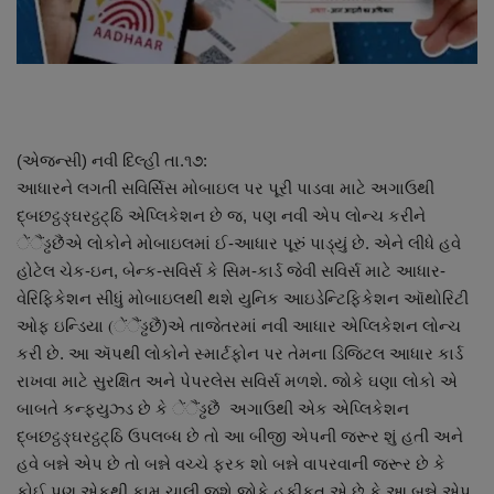
About Author
Contact
Dipotsav Special
(એજન્સી) નવી દિલ્હી તા.૧૭:
આંતરરાષ્ટ્રીય
આધારને લગતી સવિર્સિસ મોબાઇલ પર પૂરી પાડવા માટે અગાઉથી
દ્બછટ્ઠઙ્ઘરટ્ઠટ્ઠિ એપ્લિકેશન છે જ, પણ નવી એપ લોન્ચ કરીને
રાષ્ટ્રીય
ેંૈંડ્ઢછૈંએ લોકોને મોબાઇલમાં ઈ-આધાર પૂરું પાડ્યું છે. એને લીધે હવે
હોટેલ ચેક-ઇન, બેન્ક-સવિર્સ કે સિમ-કાર્ડ જેવી સવિર્સ માટે આધાર-
ગુજરાત
વેરિફિકેશન સીધું મોબાઇલથી થશે યુનિક આઇડેન્ટિફિકેશન ઑથોરિટી
ઓફ ઇન્ડિયા (ેંૈંડ્ઢછૈં)એ તાજેતરમાં નવી આધાર એપ્લિકેશન લોન્ચ
જુનાગઢ
કરી છે. આ ઍપથી લોકોને સ્માર્ટફોન પર તેમના ડિજિટલ આધાર કાર્ડ
રાખવા માટે સુરક્ષિત અને પેપરલેસ સવિર્સ મળશે. જોકે ઘણા લોકો એ
Support US
બાબતે કન્ફયુઝ્ડ છે કે ેંૈંડ્ઢછૈં અગાઉથી એક એપ્લિકેશન
દ્બછટ્ઠઙ્ઘરટ્ઠટ્ઠિ ઉપલબ્ધ છે તો આ બીજી એપની જરૂર શું હતી અને
બજારના સમાચાર
હવે બન્ને એપ છે તો બન્ને વચ્ચે ફરક શો બન્ને વાપરવાની જરૂર છે કે
કોઈ પણ એકથી કામ ચાલી જશે જોકે હકીકત એ છે કે આ બન્ને એપ