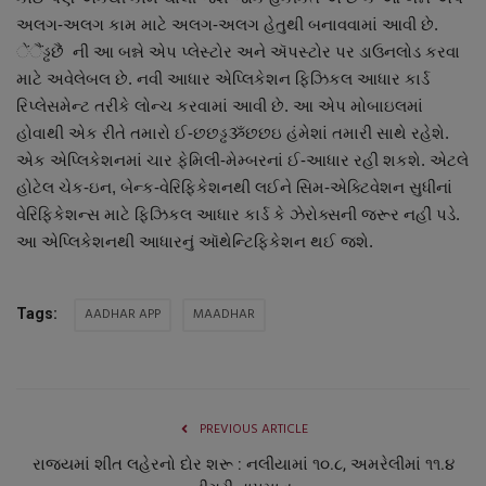
નાણાંકીય સમાચાર
અલગ-અલગ કામ માટે અલગ-અલગ હેતુથી બનાવવામાં આવી છે.
ેંૈંડ્ઢછૈં ની આ બન્ને એપ પ્લેસ્ટોર અને ઍપસ્ટોર પર ડાઉનલોડ કરવા
સ્થાનિક સમાચાર
માટે અવેલેબલ છે. નવી આધાર એપ્લિકેશન ફિઝિકલ આધાર કાર્ડ
રિપ્લેસમેન્ટ તરીકે લોન્ચ કરવામાં આવી છે. આ એપ મોબાઇલમાં
હોવાથી એક રીતે તમારો ઈ-છછડ્ઢૐછછઇ હંમેશાં તમારી સાથે રહેશે.
સ્પોર્ટ્સ
એક એપ્લિકેશનમાં ચાર ફેમિલી-મેમ્બરનાં ઈ-આધાર રહી શકશે. એટલે
હોટેલ ચેક-ઇન, બેન્ક-વેરિફિકેશનથી લઈને સિમ-એક્ટિવેશન સુધીનાં
રાશિફળ
વેરિફિકેશન્સ માટે ફિઝિકલ આધાર કાર્ડ કે ઝેરોક્સની જરૂર નહીં પડે.
આ એપ્લિકેશનથી આધારનું ઑથેન્ટિફિકેશન થઈ જશે.
ગુનાખોરી
બોલિવૂડ
AADHAR APP
MAADHAR
Tags:
સ્વાસ્થ્ય
PREVIOUS ARTICLE
રાજયમાં શીત લહેરનો દોર શરૂ : નલીયામાં ૧૦.૮, અમરેલીમાં ૧૧.૪