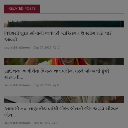
RELATED POSTS
વિદેશથી શુધ્ધ સોનાની જ્વેલરી વ્યક્તિગત ઉપયોગ માટે લઈ
આવવી...
saurashtrabhoomi
Sep 24, 2025
0
સાઉથના અભીનેતા વિજય થલાપતીના ઘરને બોમ્બથી ફુંકી
મારવાની...
saurashtrabhoomi
Sep 29, 2025
0
આગામી નવા નાણાકીય વર્ષથી ગોલ્ડ લોનની જેમ જ હવે સીલ્વર
લોન...
saurashtrabhoomi
Nov 8, 2025
0