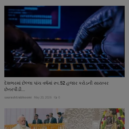
દેશભરમાં છેલ્લા પાંચ વર્ષમાં રૂા.52 હજાર કરોડની સાયબર
છેતરપીંડી...
saurashtrabhoomi
May 20, 2026
0