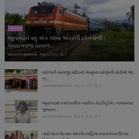
જુનાગઢ
જૂનાગઢને વધુ એક લાંબા અંતરની ટ્રેન મળી :
પ્રયાગરાજ વેરાવળ...
saurashtrabhoomi
Aug 6, 2026
0
વાઘેશ્વરી માતાજી મંદિરનાં અમૂલ્ય ઘરેણાંની ચોરીનો ભેદ
૧૧...
saurashtrabhoomi
Aug 6, 2026
0
જૂનાગઢમાં સ્કોલરશીપ-પાસીંગ ગેરંટીનું રેકેટ ચલાવનાર
ગુજરાત...
saurashtrabhoomi
Aug 6, 2026
0
નારી વંદન ઉત્સવ અંતર્ગત મહિલા સ્વાવલંબન દિવસ