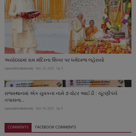
અયોધ્યામાં રામ મંદિરના શિખર પર ધર્મધ્વજ લહેરાયો
saurashtrabhoomi
Nov 25, 2025
0
રાજસ્થાનમાં એક યુવકના નામે ૭ વોટર આઈડી : ચૂંટણીપંચે
તપાસના...
saurashtrabhoomi
Nov 14, 2025
0
COMMENTS
FACEBOOK COMMENTS