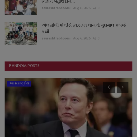
નિમિત્તે બહાઉદીન...
saurashtrabhoomi
Aug 6, 2026
0
એલસીબી પોલીસે રૂા.૯.૫૧ લાખનો મુદ્દામાલ કબજે
કર્યો
saurashtrabhoomi
Aug 6, 2026
0
RANDOM POSTS
આંતરરાષ્ટ્રીય