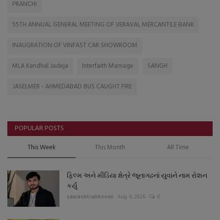
PRANCHI
55TH ANNUAL GENERAL MEETING OF VERAVAL MERCANTILE BANK
INAUGRATION OF VINFAST CAR SHOWROOM
MLA Kandhal Jadeja
Interfaith Marriage
SANGH
JASELMER - AHMEDABAD BUS CAUGHT FIRE
POPULAR POSTS
This Week
This Month
All Time
ફિલ્મ અને મીડિયા ક્ષેત્રે જૂનાગઢનાં યુવાને નામ રોશન
કર્યું
saurashtrabhoomi
Aug 4, 2026
0