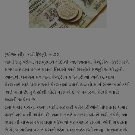
About Author
Contact
Dipotsav Special
આંતરરાષ્ટ્રીય
(એજન્સી) નવી દિલ્હી, તા.૨૯:
લાંબી રાહ જોતા, વડાપ્રધાન મોદીની અધ્યક્ષતામાં કેન્દ્રીય મંત્રીમંડળે
રાષ્ટ્રીય
મંગળવારે ૮મા પગાર પંચના નિયમો અને શરતોને મંજૂરી આપી હતી.
આનાથી લગભગ ૫૦ લાખ કેન્દ્રીય કર્મચારીઓ અને ૬૯ લાખ
ગુજરાત
પેન્શનરો માટે પગાર અને પેન્શનમાં વધારો થવાનો માર્ગ લગભગ મોકળો
થઈ ગયો છે. હવે સૌથી મોટો પ્રશ્ન એ છે કે પગારમાં કેટલો વધારો
જુનાગઢ
થવાની અપેક્ષા છે.
૮મા પગાર પંચના અમલ પછી, સરકારી કર્મચારીઓને નોંધપાત્ર પગાર
Support US
વધારો મળવાની અપેક્ષા છે. તમામ સ્તરે પગારમાં વધારો થશે. જોકે, આ
વધારાની ચોક્કસ રકમ ઘણા પરિબળો પર આધાર રાખશે. એવી શકયતા
બજારના સમાચાર
છે કે, અગાઉના પગાર પંચની જેમ, ઘણા ભથ્થાઓ નાબૂદ અથવા મર્જ