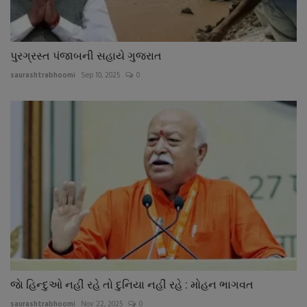
પુરગ્રસ્ત પંજાબની સહાયે ગુજરાત
saurashtrabhoomi
Sep 10, 2025
0
જાે હિન્દુઓ નહીં રહે તો દુનિયા નહીં રહે : મોહન ભાગવત
saurashtrabhoomi
Nov 22, 2025
0