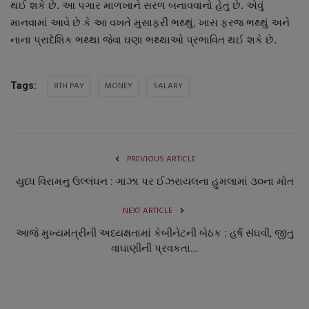
થઈ શકે છે. આ પગાર માળખાને સરળ બનાવવાનો હેતુ છે. એવું
નાણાંકીય સમાચાર
માનવામાં આવે છે કે આ વખતે મુસાફરી ભથ્થું, ખાસ ફરજ ભથ્થું અને
નાના પ્રાદેશિક ભથ્થા જેવા ઘણા ભથ્થાઓ પ્રભાવિત થઈ શકે છે.
સ્થાનિક સમાચાર
સ્પોર્ટ્સ
8TH PAY
MONEY
SALARY
Tags:
રાશિફળ
ગુનાખોરી
PREVIOUS ARTICLE
યુધ્ધ વિરામનુ ઉલ્લંઘન : ગાઝા પર ઈઝરાયલના હુમલામાં ૩૦ના મોત
બોલિવૂડ
NEXT ARTICLE
સ્વાસ્થ્ય
આજે મુખ્યમંત્રીની અધ્યક્ષતામાં કેબીનેટની બેઠક : હર્ષ સંઘવી, જીતુ
વાઘાણીની પ્રવકતા...