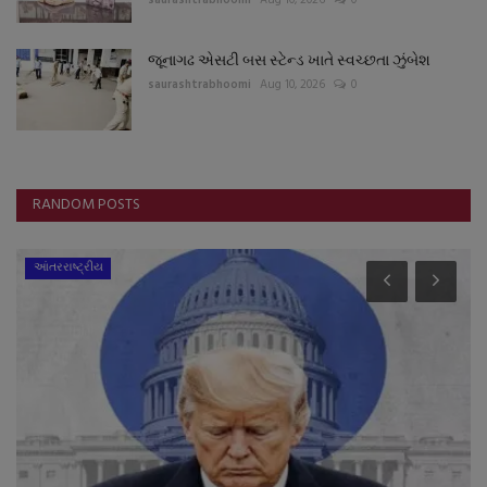
saurashtrabhoomi
Aug 10, 2026
0
જૂનાગઢ એસટી બસ સ્ટેન્ડ ખાતે સ્વચ્છતા ઝુંબેશ
saurashtrabhoomi
Aug 10, 2026
0
RANDOM POSTS
આંતરરાષ્ટ્રીય