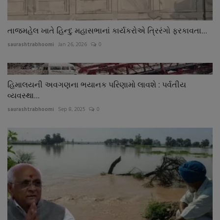
તાજમહેલ ખાતે હિન્દુ મહાસભાનાં કાર્યકરોએ ત્રિરંગો ફરકાવતા...
saurashtrabhoomi
Jan 26, 2026
0
હિમાલયની અવગણના ભયાનક પરિણામો લાવશે : પર્વતીય
વ્યવસ્થા...
saurashtrabhoomi
Sep 8, 2025
0