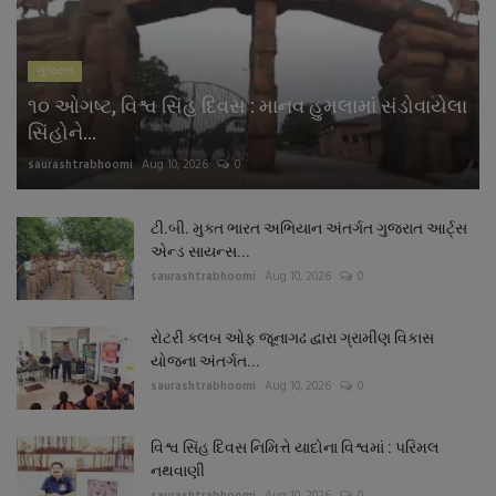
ગુજરાત
૧૦ ઓગષ્ટ, વિશ્વ સિંહ દિવસ : માનવ હુમલામાં સંડોવાયેલા
સિંહોને...
saurashtrabhoomi
Aug 10, 2026
0
ટી.બી. મુક્ત ભારત અભિયાન અંતર્ગત ગુજરાત આર્ટ્સ
એન્ડ સાયન્સ...
saurashtrabhoomi
Aug 10, 2026
0
રોટરી ક્લબ ઓફ જૂનાગઢ દ્વારા ગ્રામીણ વિકાસ
યોજના અંતર્ગત...
saurashtrabhoomi
Aug 10, 2026
0
વિશ્વ સિંહ દિવસ નિમિત્તે યાદોના વિશ્વમાં : પરિમલ
નથવાણી