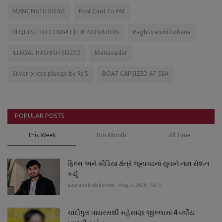
MANGNATH ROAD
Post Card To PM
REQUEST TO COMPLETE RENOVATION
Raghuvanshi Lohana
ILLEGAL HASHISH SEIZED
Manavadar
Silver prices plunge by Rs 5
BOAT CAPSIZED AT SEA
POPULAR POSTS
This Week
This Month
All Time
ફિલ્મ અને મીડિયા ક્ષેત્રે જૂનાગઢનાં યુવાને નામ રોશન
કર્યું
saurashtrabhoomi
Aug 4, 2026
0
ચાંદીપુરા વાયરસથી મહેસાણા જીલ્લામાં 4 વર્ષીય