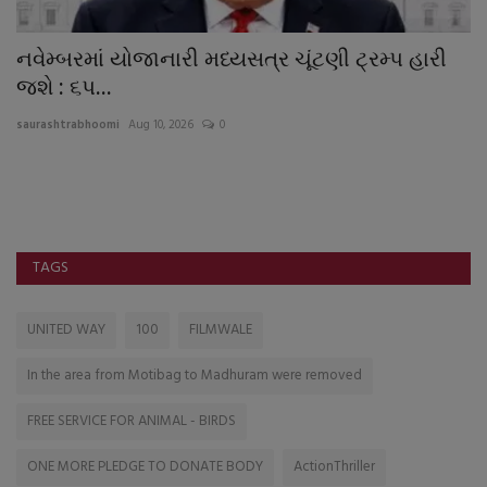
નવેમ્બરમાં યોજાનારી મધ્યસત્ર ચૂંટણી ટ્રમ્પ હારી
હ
જશે : ૬પ...
હ
saurashtrabhoomi
Aug 10, 2026
0
sa
TAGS
UNITED WAY
100
FILMWALE
In the area from Motibag to Madhuram were removed
FREE SERVICE FOR ANIMAL - BIRDS
ONE MORE PLEDGE TO DONATE BODY
ActionThriller