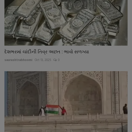
દેશભરમાં ચાંદીની તિવ્ર અછત : ભાવો સળગ્યા
saurashtrabhoomi
Oct 13, 2025
0