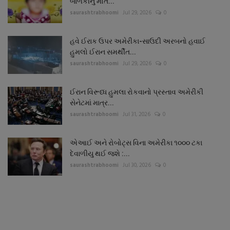
બાળકીનું મોત...
saurashtrabhoomi
Jul 29, 2026
0
હવે ઈરાક ઉપર અમેરીકા-સાઉદી અરબનો હવાઈ
હુમલો ઈરાન સમર્થીત...
saurashtrabhoomi
Jul 29, 2026
0
ઈરાન વિરૂધ્ધ હુમલા રોકવાનો પ્રસ્તાવ અમેરીકી
સેનેટમાં માત્ર...
saurashtrabhoomi
Jul 31, 2026
0
એઆઈ અને રોબોટ્સ વિના અમેરીકા ૧૦૦૦ ટકા
દેવાળીયુ થઈ જશે :...
saurashtrabhoomi
Jul 30, 2026
0