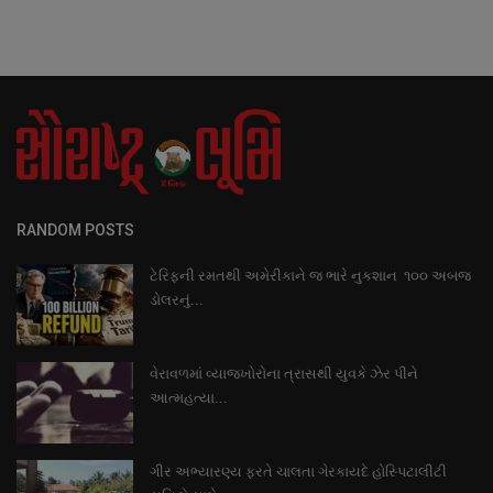
RANDOM POSTS
ટેરિફની રમતથી અમેરીકાને જ ભારે નુકશાન ૧૦૦ અબજ
ડોલરનું...
વેરાવળમાં વ્યાજખોરોના ત્રાસથી યુવકે ઝેર પીને
આત્મહત્યા...
ગીર અભ્યારણ્ય ફરતે ચાલતા ગેરકાયદે હોસ્પિટાલીટી