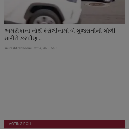
About Author
Contact
અમેરીકાના નોર્થ કેરોલીનામાં બે ગુજરાતીની ગોળી
Dipotsav Special
મારીને કરપીણ...
આંતરરાષ્ટ્રીય
saurashtrabhoomi
Oct 4, 2025
0
રાષ્ટ્રીય
ગુજરાત
જુનાગઢ
Support US
બજારના સમાચાર
VOTING POLL