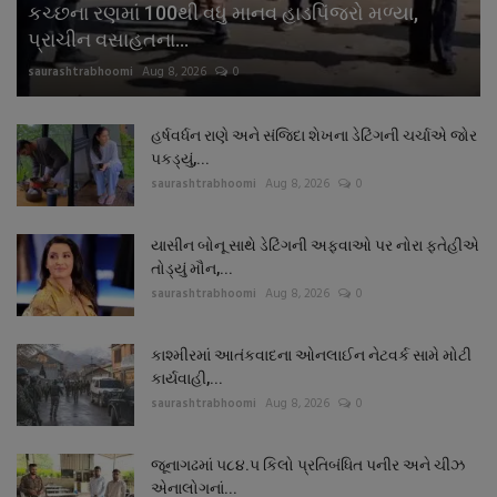
કચ્છના રણમાં 100થી વધુ માનવ હાડપિંજરો મળ્યા,
પ્રાચીન વસાહતના...
saurashtrabhoomi
Aug 8, 2026
0
હર્ષવર્ધન રાણે અને સંજિદા શેખના ડેટિંગની ચર્ચાએ જોર
પકડ્યું,...
saurashtrabhoomi
Aug 8, 2026
0
યાસીન બોનૂ સાથે ડેટિંગની અફવાઓ પર નોરા ફતેહીએ
તોડ્યું મૌન,...
saurashtrabhoomi
Aug 8, 2026
0
કાશ્મીરમાં આતંકવાદના ઓનલાઈન નેટવર્ક સામે મોટી
કાર્યવાહી,...
saurashtrabhoomi
Aug 8, 2026
0
જૂનાગઢમાં ૫૮૪.૫ કિલો પ્રતિબંધિત પનીર અને ચીઝ
એનાલોગનાં...