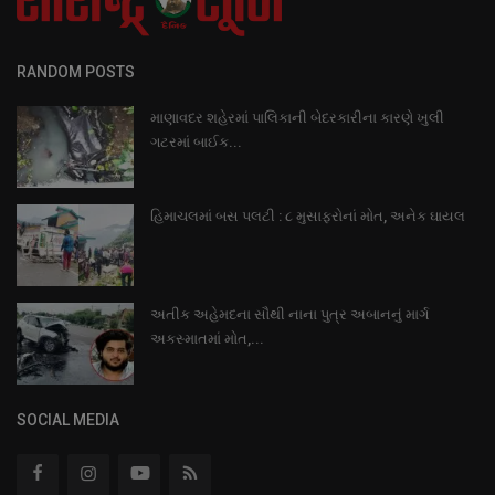
RANDOM POSTS
માણાવદર શહેરમાં પાલિકાની બેદરકારીના કારણે ખુલી
ગટરમાં બાઈક...
હિમાચલમાં બસ પલટી : ૮ મુસાફરોનાં મોત, અનેક ઘાયલ
અતીક અહેમદના સૌથી નાના પુત્ર અબાનનું માર્ગ
અકસ્માતમાં મોત,...
SOCIAL MEDIA