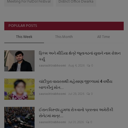
Meeting For FulDol Festival
District Office Dwarka
POPULAR POSTS
This Week
This Month
All Time
ફિલ્મ અને મીડિયા ક્ષેત્રે જૂનાગઢનાં યુવાને નામ રોશન
કર્યું
saurashtrabhoomi
Aug 4, 2026
0
ચાંદીપુરા વાયરસથી મહેસાણા જીલ્લામાં 4 વર્ષીય
બાળકીનું મોત...
saurashtrabhoomi
Jul 29, 2026
0
ઈરાન વિરૂધ્ધ હુમલા રોકવાનો પ્રસ્તાવ અમેરીકી
સેનેટમાં માત્ર...
saurashtrabhoomi
Jul 31, 2026
0