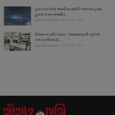
હવે ઈરાક ઉપર અમેરીકા-સાઉદી અરબનો હવાઈ
હુમલો ઈરાન સમર્થીત...
saurashtrabhoomi
Jul 29, 2026
0
રિલાયન્સ ફાઉન્ડેશન - અક્ષયપાત્રની પહેલને
કલેક્ટરે બિરદાવી...
saurashtrabhoomi
Jul 29, 2026
0