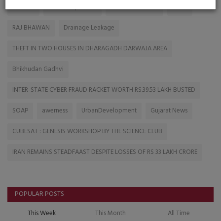
EPSTINE
Reel Competition
SAURASTRA RAIN
Fever
RAJ BHAWAN
Drainage Leakage
THEFT IN TWO HOUSES IN DHARAGADH DARWAJA AREA
Bhikhudan Gadhvi
INTER-STATE CYBER FRAUD RACKET WORTH RS.39.53 LAKH BUSTED
SOAP
awerness
UrbanDevelopment
Gujarat News
CUBESAT : GENESIS WORKSHOP BY THE SCIENCE CLUB
IRAN REMAINS STEADFAAST DESPITE LOSSES OF RS 33 LAKH CRORE
POPULAR POSTS
This Week
This Month
All Time