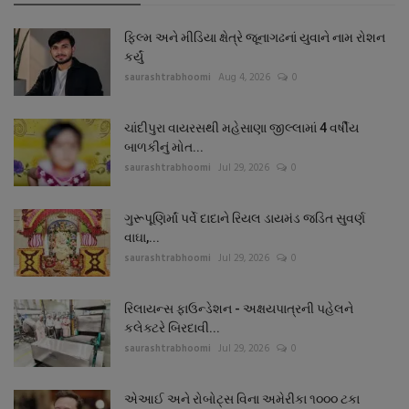
ફિલ્મ અને મીડિયા ક્ષેત્રે જૂનાગઢનાં યુવાને નામ રોશન
કર્યું
saurashtrabhoomi
Aug 4, 2026
0
ચાંદીપુરા વાયરસથી મહેસાણા જીલ્લામાં 4 વર્ષીય
બાળકીનું મોત...
saurashtrabhoomi
Jul 29, 2026
0
ગુરૂપૂણિર્માં પર્વે દાદાને રિયલ ડાયમંડ જડિત સુવર્ણ
વાઘા,...
saurashtrabhoomi
Jul 29, 2026
0
રિલાયન્સ ફાઉન્ડેશન - અક્ષયપાત્રની પહેલને
કલેક્ટરે બિરદાવી...
saurashtrabhoomi
Jul 29, 2026
0
એઆઈ અને રોબોટ્સ વિના અમેરીકા ૧૦૦૦ ટકા