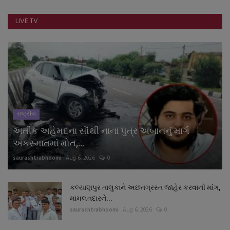
નાણાંકીય સમાચાર
LIVE TV
સ્થાનિક સમાચાર
સ્પોર્ટ્સ
રાશિફળ
રાષ્ટ્રીય
ગુનાખોરી
અતીક અહેમદના સૌથી નાના પુત્ર અબાનનું માર્ગ
બોલિવૂડ
અકસ્માતમાં મોત,...
saurashtrabhoomi
Aug 6, 2026
0
સ્વાસ્થ્ય
કલ્યાણપુર તાલુકાને અછતગ્રસ્ત જાહેર કરવાની માંગ,
મામલતદારને...
saurashtrabhoomi
Aug 6, 2026
0