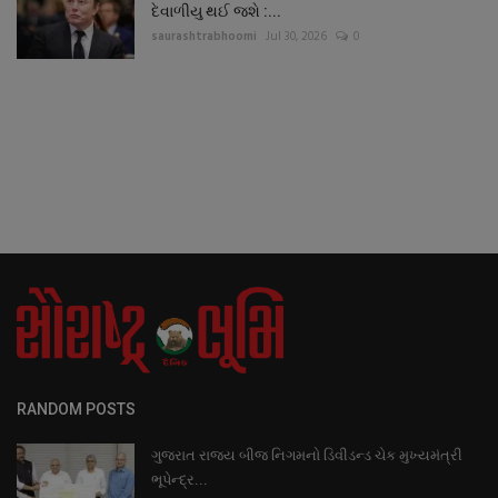
દેવાળીયુ થઈ જશે :...
saurashtrabhoomi
Jul 30, 2026
0
RANDOM POSTS
ગુજરાત રાજ્ય બીજ નિગમનો ડિવીડન્ડ ચેક મુખ્યમંત્રી
ભૂપેન્દ્ર...