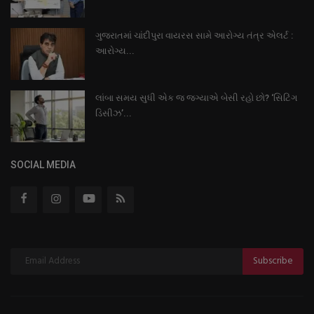
ગુજરાતમાં ચાંદીપુરા વાયરસ સામે આરોગ્ય તંત્ર એલર્ટ :
આરોગ્ય...
લાંબા સમય સુધી એક જ જગ્યાએ બેસી રહો છો? ‘સિટિંગ
ડિસીઝ’...
SOCIAL MEDIA
Subscribe