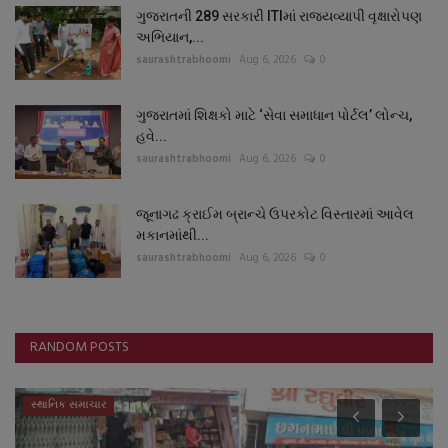
ગુજરાતની 289 સરકારી ITIમાં રાજ્યવ્યાપી વૃક્ષારોપણ
અભિયાન,...
saurashtrabhoomi
Aug 6, 2026
0
ગુજરાતમાં શિક્ષકો માટે ‘સેવા સમાધાન પોર્ટલ’ લોન્ચ,
હવે...
saurashtrabhoomi
Aug 6, 2026
0
જૂનાગઢ ક્રાઈમ બ્રાન્ચે ઉપરકોટ વિસ્તારમાં આવેલ
મકાનમાંથી...
saurashtrabhoomi
Aug 6, 2026
0
RANDOM POSTS
સ્થાનિક સમાચાર