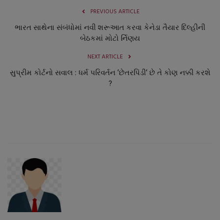
PREVIOUS ARTICLE
ભારત સાથેના સંબંધોમાં નવી શરૂઆત કરવા કેનેડા તૈયાર દિલ્હીની
બેઠકમાં મોટો ર્નિણય
NEXT ARTICLE
સુપ્રીમ કોર્ટનો સવાલ : ધર્મ પરિવર્તન ‘છેતરપિંડી‘ છે તે કોણ નક્કી કરશે
?