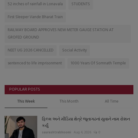
52 inches of rainfall in Lonavala
STUDENTS
First Sleeper Vande Bharat Train
RAILWAY BOARD APPROVES NEW METER GAUGE STATION AT
GROFED GROUND
NEET UG 2026 CANCELLED
Social Activity
sentenced to life imprisonment
1000 Years Of Somnath Temple
POPULAR POSTS
This Week
This Month
All Time
ફિલ્મ અને મીડિયા ક્ષેત્રે જૂનાગઢનાં યુવાને નામ રોશન
કર્યું
saurashtrabhoomi
Aug 4, 2026
0