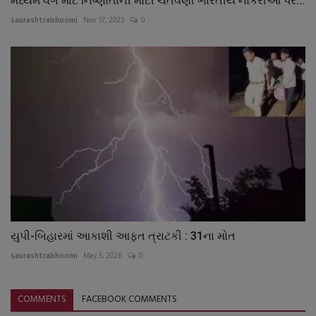
મધ્યમ વર્ગ માટે નિષ્ણાંતોની મોટી ચેતવણી ભારતીય નોકરીઓ પર...
saurashtrabhoomi
Nov 17, 2025
0
યુપી-બિહારમાં આકાશી આફત ત્રાટકી : 31ના મોત
saurashtrabhoomi
May 5, 2026
0
COMMENTS
FACEBOOK COMMENTS