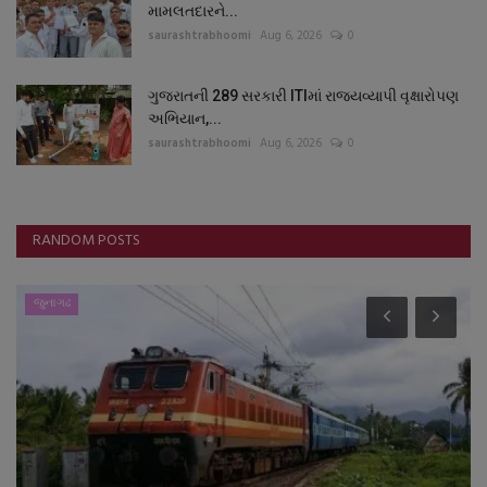
મામલતદારને...
saurashtrabhoomi
Aug 6, 2026
0
ગુજરાતની 289 સરકારી ITIમાં રાજ્યવ્યાપી વૃક્ષારોપણ
અભિયાન,...
saurashtrabhoomi
Aug 6, 2026
0
RANDOM POSTS
જુનાગઢ