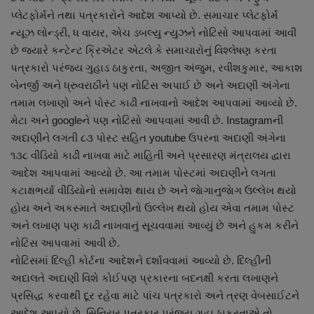
નાણાંકીય સમાચાર
પ્લેટફોર્મને તથા પત્રકારોને આદેશ આપ્યો છે. સમાચાર પ્લેટફોર્મ
ન્યૂઝ લોન્ડ્રી, ધ વાયર, એચ ડબલ્યુ ન્યુઝને નોટિસો આપવામાં આવી
છે જ્યારે કન્ટેન્ટ ક્રિએટર એટલે કે સમાચારોનું વિશ્લેષણ કરતા
સ્થાનિક સમાચાર
પત્રકારો પરંજય ગુહાડ ઠાકુરતા, અજીત અંજુમ, રવીશકુમાર, આકાશ
બેનર્જી અને ધ્રુવરાઠીને પણ નોટિસ અપાઈ છે અને અદાણી અંગેના
સ્પોર્ટ્સ
તમામ લખાણો અને પોસ્ટ કાઢી નાખવાનો આદેશ આપવામાં આવ્યો છે.
મેટા અને googleને પણ નોટિસો આપવામાં આવી છે. Instagramની
રાશિફળ
અદાણીને લગતી ૮૩ પોસ્ટ સહિત youtube ઉપરના અદાણી અંગેના
૧૩૮ વીડિયો કાઢી નાખવા માટે માહિતી અને પ્રસારણ મંત્રાલય દ્વારા
ગુનાખોરી
આદેશ આપવામાં આવ્યો છે. આ તમામ પોસ્ટમાં અદાણીને લગતા
કટાક્ષભર્યા વીડિયોનો સમાવેશ થાય છે અને જાેગાનુજાેગ ઉલ્લેખ થયો
બોલિવૂડ
હોય અને અકસ્માતે અદાણીનો ઉલ્લેખ થયો હોય એવા તમામ પોસ્ટ
અને લખાણ પણ કાઢી નાખવાનું સૂચવવામાં આવ્યું છે અને હુકમ કરીને
સ્વાસ્થ્ય
નોટિસ આપવામાં આવી છે.
નોટિસમાં દિલ્હી કોર્ટના આદેશને દર્શાવવામાં આવ્યો છે. દિલ્હીની
અદાલતે અદાણી વિશે કોઈપણ પ્રકારના બદનક્ષી કરતા લખાણને
પ્રસિદ્ધ કરવાથી દૂર રહેવા માટે પાંચ પત્રકારો અને ત્રણ વેબસાઈટને
આદેશ આપ્યો છે. સિનિયર પત્રકાર પરંજય ગુહા ઠાકુરતાએ તો