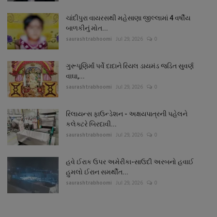
ચાંદીપુરા વાયરસથી મહેસાણા જીલ્લામાં 4 વર્ષીય
બાળકીનું મોત...
saurashtrabhoomi
Jul 29, 2026
0
ગુરૂપૂણિર્માં પર્વે દાદાને રિયલ ડાયમંડ જડિત સુવર્ણ
વાઘા,...
saurashtrabhoomi
Jul 29, 2026
0
રિલાયન્સ ફાઉન્ડેશન - અક્ષયપાત્રની પહેલને
કલેક્ટરે બિરદાવી...
saurashtrabhoomi
Jul 29, 2026
0
હવે ઈરાક ઉપર અમેરીકા-સાઉદી અરબનો હવાઈ
હુમલો ઈરાન સમર્થીત...
saurashtrabhoomi
Jul 29, 2026
0