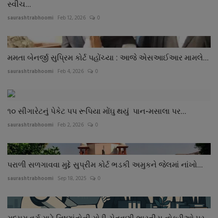
સ્વીચ...
saurashtrabhoomi
Feb 12, 2026
0
મમતા બેનર્જી સુપ્રિમ કોર્ટ પહોંચ્યા : આજે એસઆઈઆર મામલે...
saurashtrabhoomi
Feb 4, 2026
0
૧૦ સીગારેટનું પેકેટ પપ રૂપિયા મોંઘુ થયું પાન-મસાલા પર...
saurashtrabhoomi
Feb 2, 2026
0
પરાળી સળગાવવા મુદ્દે સુપ્રીમ કોર્ટ ભડકી અમુકને જેલમાં નાંખો...
saurashtrabhoomi
Sep 18, 2025
0