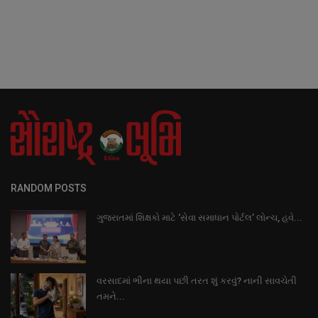
RANDOM POSTS
ગુજરાતમાં શિક્ષકો માટે ‘સેવા સમાધાન પોર્ટલ’ લોન્ચ, હવે...
વરસાદમાં ભીના થયા પછી તરત શું કરવું? નાની સાવચેતી
તમને...