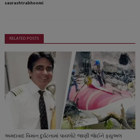
saurashtrabhoomi
RELATED POSTS
અમદાવાદ વિમાન દુર્ઘટનામાં પાયલોટે જાણી જાેઈને ફયુઅલ