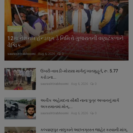
ગુજરાત
12મા નેશનલ હેન્ડલૂમ ડે નિમિત્તે ગુજરાતની વણાટકળાને
વૈશ્વિક...
saurashtrabhoomi
Aug 6, 2026
0
ઉંબરી-વાવડી-મોરાસા માર્ગનું ખાતમુહૂર્ત, રૂ. 5.77
કરોડના...
saurashtrabhoomi
Aug 6, 2026
0
અતીક અહેમદના સૌથી નાના પુત્ર અબાનનું માર્ગ
અકસ્માતમાં મોત,...
saurashtrabhoomi
Aug 6, 2026
0
કલ્યાણપુર તાલુકાને અછતગ્રસ્ત જાહેર કરવાની માંગ,