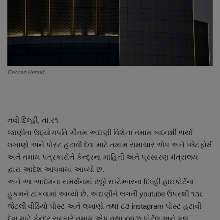
About Author
Contact
Dipotsav Special
Deccan Herald
આંતરરાષ્ટ્રીય
રાષ્ટ્રીય
નવી દિલ્હી, તા.ર૧
ગુજરાત
જાણીતા ઉદ્યોગપતિ ગૌતમ અદાણી વિશેના તમામ બદનક્ષી ભર્યા
લખાણો અને પોસ્ટ હટાવી દેવા માટે તમામ સમાચાર એપ અને પ્લેટફોર્મ
જુનાગઢ
અને તમામ પત્રકારોને કેન્દ્રના માહિતી અને પ્રસારણ મંત્રાલય
દ્વારા આદેશ આપવામાં આવ્યો છ.
Support US
અને આ આદેશના સમર્થનમાં છઠ્ઠી સપ્ટેમ્બરના દિલ્હી હાઇકોર્ટના
હુકમને ટાંકવામાં આવ્યો છે. અદાણીને લગતી youtube ઉપરથી ૧૩૮
બજારના સમાચાર
જેટલી વીડિયો પોસ્ટ અને લખાણો તથા ૮૩ instagram પોસ્ટ હટાવી
દેવા માટે કેન્દ્ર સરકારે તમામ એપ તથા ન્યૂઝ પોર્ટલ અને ફુલ