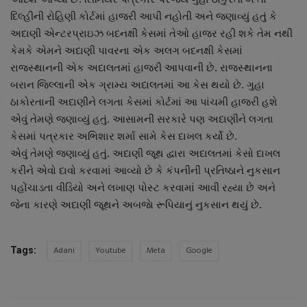
દિલ્હીની રોહિણી કોર્ટમાં હાજરી આપી નહોતી અને જણાવ્યું હતું કે
અદાણી એન્ટરપ્રાઇઝ બદનક્ષી કેસમાં તેઓ હાજર રહી શકે તેમ નથી
કેમકે એમને અદાણી પાવરના એક અલગ બદનક્ષી કેસમાં
રાજસ્થાનની એક અદાલતમાં હાજરી આપવાની છે. રાજસ્થાનના
બરાન જિલ્લાની એક ગ્રામ્ય અદાલતમાં આ કેસ થયો છે. ગુહા
ઠાકોરતાની અદાણીને લગતા કેસમાં કોર્ટમાં આ પાંચમી હાજરી હશે
એવું તેમણે જણાવ્યું હતું. આસામની સરકારે પણ અદાણીને લગતા
કેસમાં પત્રકાર અભિશાર શર્મા સામે કેસ દાખલ કર્યો છે.
એવું તેમણે જણાવ્યું હતું. અદાણી જૂથ દ્વારા અદાલતમાં કેસો દાખલ
કરીને એવો દાવો કરવામાં આવ્યો છે કે કંપનીની પ્રતિષ્ઠાને નુકસાન
પહોંચાડતા વીડિયો અને લખાણ પોસ્ટ કરવામાં આવી રહ્યા છે અને
જેના કારણે અદાણી જૂથને અબજાે રૂપિયાનું નુકસાન થયું છે.
Adani
Youtube
Meta
Google
Tags: