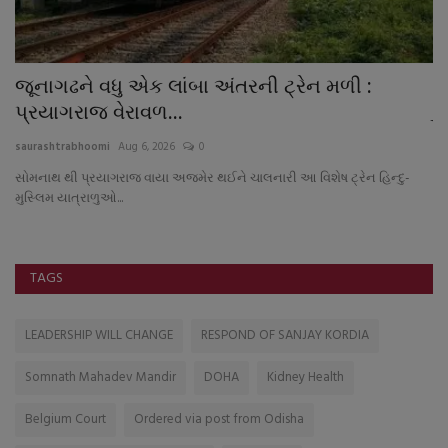
વ
જૂનાગઢને વધુ એક લાંબા અંતરની ટ્રેન મળી :
ઉ
પ્રયાગરાજ વેરાવળ...
દુ
saurashtrabhoomi
Aug 6, 2026
0
sa
સોમનાથ થી પ્રયાગરાજ વાયા અજમેર થઈને ચાલનારી આ વિશેષ ટ્રેન હિન્દુ-
મુસ્લિમ યાત્રાળુઓ...
TAGS
LEADERSHIP WILL CHANGE
RESPOND OF SANJAY KORDIA
Somnath Mahadev Mandir
DOHA
Kidney Health
Belgium Court
Ordered via post from Odisha