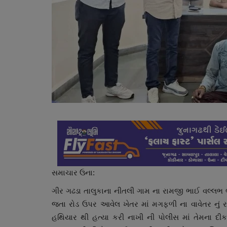
સમાચાર ઉના:
ગીર ગઢડા તાલુકાના નીતલી ગામ ના રામજી ભાઈ વલ્લભ ભ
જતા રોડ ઉપર આવેલ ખેતર માં મગફળી ના વાવેતર નું રખ
હથિયાર થી હત્યા કરી નાખી ની પોલીસ માં તેમના દીક