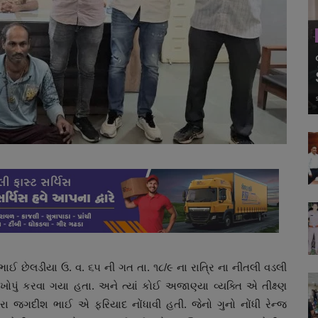
ાઈ છેલડીયા ઉ. વ. ૬૫ ની ગત તા. ૧૮/૯ ના રાત્રિ ના નીતલી વડલી
ોપું કરવા ગયા હતા. અને ત્યાં કોઈ અજાણ્યા વ્યક્તિ એ તીક્ષ્ણ
રા જગદીશ ભાઈ એ ફરિયાદ નોંધાવી હતી. જેનો ગુનો નોંધી રેન્જ