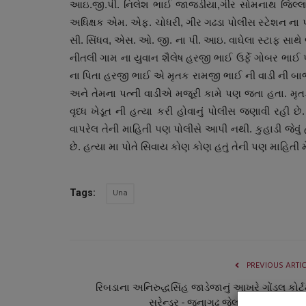
આઇ.જી.પી. નિલેશ ભાઈ જાજડીયા
,
ગીર સોમનાથ જિલ્લા
અધિક્ષક એમ. એફ. ચોધરી
,
ગીર ગઢડા પોલીસ સ્ટેશન ના
સી. સિંધવ
,
એસ. ઓ. જી. ના પી. આઇ. વાઘેલા સ્ટાફ સાથે જ
નીતલી ગામ ના યુવાન શૈલેષ હરજી ભાઈ ઉર્ફે ગોબર ભાઈ પ
ના પિતા હરજી ભાઈ એ મૃતક રામજી ભાઈ ની વાડી ની બાજુ 
અને તેમના પત્ની વાડીએ મજૂરી કામે પણ જતા હતા. મૃ
વૃધ્ધ ખેડૂત ની હત્યા કરી હોવાનું પોલીસ જણાવી રહી છ
વાપરેલ તેની માહિતી પણ પોલીસે આપી નથી. કુહાડી જેવું
છે. હત્યા મા પોતે સિવાય કોણ કોણ હતું તેની પણ માહિતી મ
બોલિવૂડ
Una
Tags:
PREVIOUS ARTI
રિબડાના અનિરુદ્ધસિંહ જાડેજાનું આખરે ગોંડલ કોર્ટ
સરેન્ડર - જૂનાગઢ જેલ ખાતે મોકલવામાં