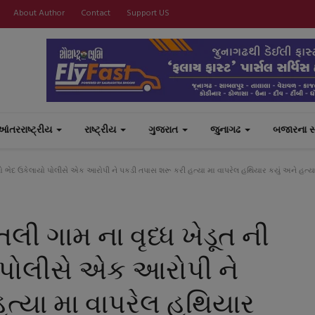
About Author
Contact
Support US
આંતરરાષ્ટ્રીય
રાષ્ટ્રીય
ગુજરાત
જુનાગઢ
બજારના 
 નો ભેદ ઉકેલાયો પોલીસે એક આરોપી ને પકડી તપાસ શરૂ કરી હત્યા મા વાપરેલ હથિયાર કયું અને હત્યા 
લી ગામ ના વૃધ્ધ ખેડૂત ની
ો પોલીસે એક આરોપી ને
ત્યા મા વાપરેલ હથિયાર