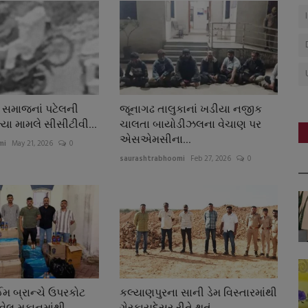
ર્ક સમાજનાં પટેલની
જૂનાગઢ તાલુકાનાં ખડીયા નજીક
્યા મામલે સીસીટીવી...
ચાલતા બાયોડીઝલના વેચાણ પર
એસએમસીના...
mi
May 21, 2026
0
saurashtrabhoomi
Feb 27, 2026
0
ઈમ બ્રાન્ચે ઉપરકોટ
કલ્યાણપુરના સાની ડેમ વિસ્તારમાંથી
વેલ મકાનમાંથી...
ગેરકાયદેસર રીતે થતું...