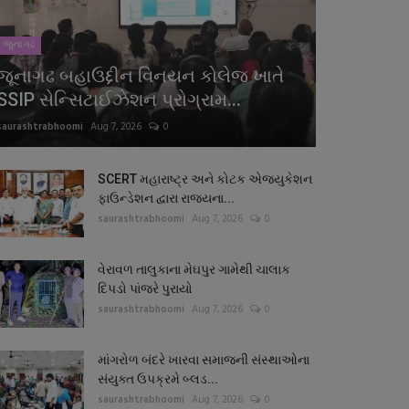
જુનાગઢ
જૂનાગઢ બહાઉદ્દીન વિનયન કોલેજ ખાતે
SSIP સેન્સિટાઈઝેશન પ્રોગ્રામ...
saurashtrabhoomi
Aug 7, 2026
0
SCERT મહારાષ્ટ્ર અને કોટક એજ્યુકેશન
ફાઉન્ડેશન દ્વારા રાજ્યના...
saurashtrabhoomi
Aug 7, 2026
0
વેરાવળ તાલુકાના મેઘપુર ગામેથી ચાલાક
દિપડો પાંજરે પુરાયો
saurashtrabhoomi
Aug 7, 2026
0
માંગરોળ બંદરે ખારવા સમાજની સંસ્થાઓના
સંયુક્ત ઉપક્રમે બ્લડ...
saurashtrabhoomi
Aug 7, 2026
0