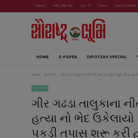
Videos
Who We Are
Live TV
Team
Guest Author
HOME
E-PAPER
DIPOTSAV SPECIAL
Home
ગુનાખોરી
ગીર ગઢડા તાલુકાના નીતલી ગામ ના વૃધ્ધ ખેડૂત ની હત્યા
ગુનાખોરી
ગીર ગઢડા તાલુકાના નીત
હત્યા નો ભેદ ઉકેલાય
પકડી તપાસ શરૂ કરી હ