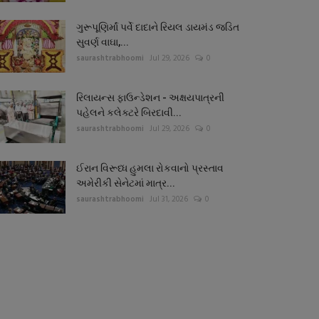
ગુરૂપૂણિર્માં પર્વે દાદાને રિયલ ડાયમંડ જડિત
સુવર્ણ વાઘા,...
saurashtrabhoomi
Jul 29, 2026
0
રિલાયન્સ ફાઉન્ડેશન - અક્ષયપાત્રની
પહેલને કલેક્ટરે બિરદાવી...
saurashtrabhoomi
Jul 29, 2026
0
ઈરાન વિરૂધ્ધ હુમલા રોકવાનો પ્રસ્તાવ
અમેરીકી સેનેટમાં માત્ર...
saurashtrabhoomi
Jul 31, 2026
0