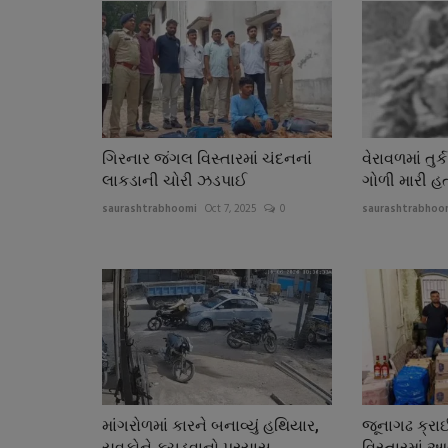
ગિરનાર જંગલ વિસ્તારમાં ચંદનનાં
વેરાવળમાં તુ
લાકડાની ચોરી ઝડપાઈ
ગોળી મારી હત
saurashtrabhoomi
Oct 7, 2025
0
saurashtrabhoo
માંગરોળમાં કારને બનાવ્યું હથિયાર,
જૂનાગઢ ક્રા
યુવકોને કચડવાનો પ્રયાસ
વિસ્તારમાં આ