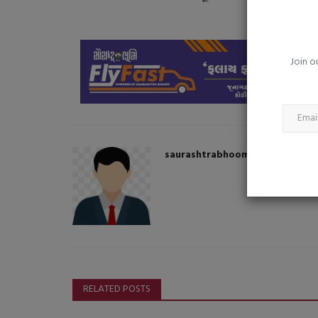
'રાકા'નું અંતિમ શેડ્યૂલ શરૂ, શૂટિંગ પૂ
બાદ દીપિકા...
saurashtrabhoomi
Aug 6, 2026
0
Join o
અલ્લુ અર્જુન સાથેની મેગા બજેટ ફિલ્મનું શૂટિંગ સપ્ટેમ્બરમ
થવાની શક્યતા, ત્યારબાદ...
saurashtrabhoomi
RELATED POSTS