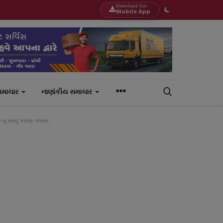
Download Our
Mobile App
સમાચાર
નાણાંકીય સમાચાર
નુ સાચું કારણ તપાસ...