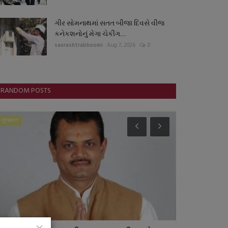
ગીર સોમનાથમાં સતત બીજા દિવસે વીજ
કનેકશનોનું મેગા ચેકીંગ...
saurashtrabhoomi
Aug 7, 2026
0
RANDOM POSTS
ગુજરાત
રાષ્ટ્રીય