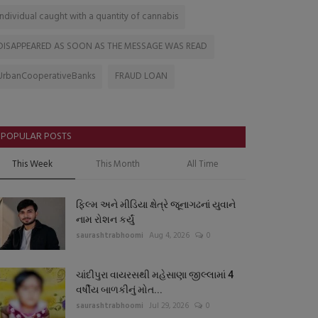
Individual caught with a quantity of cannabis
DISAPPEARED AS SOON AS THE MESSAGE WAS READ
UrbanCooperativeBanks
FRAUD LOAN
POPULAR POSTS
This Week
This Month
All Time
ફિલ્મ અને મીડિયા ક્ષેત્રે જૂનાગઢનાં યુવાને
નામ રોશન કર્યું
saurashtrabhoomi
Aug 4, 2026
0
ચાંદીપુરા વાયરસથી મહેસાણા જીલ્લામાં 4
વર્ષીય બાળકીનું મોત...
saurashtrabhoomi
Jul 29, 2026
0