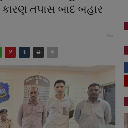
ચું કારણ તપાસ બાદ બહાર
0