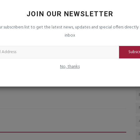
ર્ણ કર્યા
ઉંબરી-વાવડી-મોરાસા માર્ગનું ખાતમુહૂર્ત, રૂ.
સ
5.77 કરોડના...
ટ
JOIN OUR NEWSLETTER
saurashtrabhoomi
Aug 6, 2026
0
sa
ur subscribers list to get the latest news, updates and special offers directly 
ાં પૂર્ણ
ધારાસભ્ય ભગવાન બારડની રજૂઆતને મળી મંજૂરી; માર્ગ બનતા
સબ
inbox
ગ્રામજનો, ખેડૂતો અને વિદ્યાર્થીઓને...
સં
Subsc
No, thanks