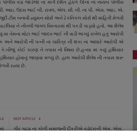
 પોલીસ વડા જાડેજા ના માર્ગ દર્શન હેઠળ ઊના ના નાયબ પોલીસ
 પી. આઇ. ઉદય ભાઈ બી. રાવલ
,
એલ. સી. બી. ના પી. એસ. આઇ. એ.
ુદી ટીમ બનાવી હ્યુમન સોર્સ અને ટેકનિકલ સોર્સ થી માહિતી મેળવી
ાટલિયા ને નીતલી જંગલ વિસ્તારમાં થી પકડી પાડ્યો હતો. આ શૈલેષ
મા તેમના મોટા ભાઈ જાદવ ભાઈ ની વાડી ભાગ્યું રાખેલ હતું આરોપી
તક અને આરોપી ની પત્ની ના ચારિત્ર ની શંકા ના આધારે આરોપી એ
ે. કે.બીજું કોઈ કારણ તે તપાસ નો વિષય છે.હત્યા મા કયું હથિયાર
 હથિયાર હોવાનું જાણવા મળ્યું છે. હાલ આરોપી શૈલેષ ની તપાસ શરૂ
ેળવી રહ્યા છે.
ગુજરાત
CLE
NEXT ARTICLE
માં
ગીર ગઢડા ના કોળી સમાજની દીકરીએ વડોદરાની એમ. એસ.
...
યુનિવર્સિટીમાં પી. એચ. ડી. ડિગ્રી...