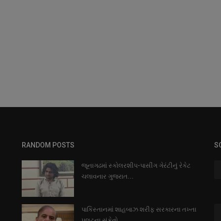
RANDOM POSTS
S
જૂનાગઢમાં સ્કોલરશીપ-પાસીંગ ગેરંટીનું રેકેટ
ચલાવનાર ગુજરાત...
પાકિસ્તાનમાં શાહબાઝ શરીફ સરકારના તખ્તા
પલટના સંકેતો