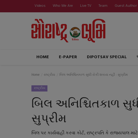
Videos
Who We Are
Live TV
Team
Guest Author
HOME
E-PAPER
DIPOTSAV SPECIAL
Home
રાષ્ટ્રીય
બિલ અનિશ્ચિતકાળ સુધી રોકી શકાય નહીં : સુપ્રીમ
રાષ્ટ્રીય
બિલ અનિશ્ચિતકાળ સુધી
સુપ્રીમ
બિલ પર કાર્યવાહી કરવા કોર્ટ, રાષ્ટ્રપતિ કે રાજ્યપાલ માટે