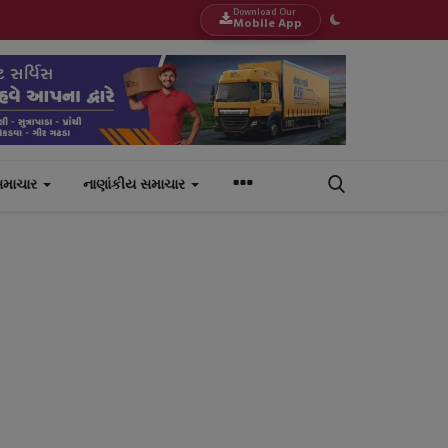
Download Our
Mobile App
સમાચાર
નાણાંકીય સમાચાર