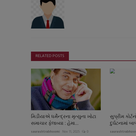
RELATED POSTS
મિડીયાએ ધર્મેન્દ્રના મૃત્યુના ખોટા
સુપ્રીમ કોર્
સમાચાર ફેલાવ્યા : હેમા...
દુર્ઘટનામાં બા
saurashtrabhoomi
Nov 11, 2025
0
saurashtrabhoo