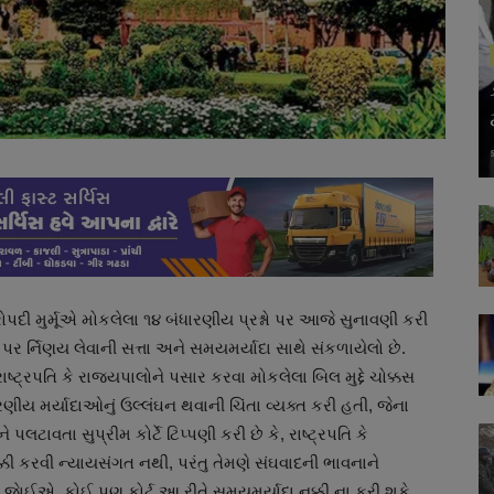
્રોપદી મુર્મૂએ મોકલેલા ૧૪ બંધારણીય પ્રશ્નો પર આજે સુનાવણી કરી
લ પર ર્નિણય લેવાની સત્તા અને સમયમર્યાદા સાથે સંકળાયેલો છે.
ાષ્ટ્રપતિ કે રાજ્યપાલોને પસાર કરવા મોકલેલા બિલ મુદ્દે ચોક્કસ
ારણીય મર્યાદાઓનું ઉલ્લંઘન થવાની ચિંતા વ્યક્ત કરી હતી, જેના
 પલટાવતા સુપ્રીમ કોર્ટે ટિપ્પણી કરી છે કે, રાષ્ટ્રપતિ કે
ી કરવી ન્યાયસંગત નથી, પરંતુ તેમણે સંઘવાદની ભાવનાને
જાેઈએ. કોઈ પણ કોર્ટ આ રીતે સમયમર્યાદા નક્કી ના કરી શકે.