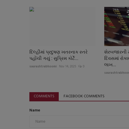
દિલ્હીમાં પ્રદુષણ ખતરનાક સ્તરે
શેરબજારની મા
પહોંચી ગયું : સુપ્રિમ કોર્ટે...
દિવસમાં રોક
લાખ...
saurashtrabhoomi
Nov 14, 2025
0
saurashtrabhoo
COMMENTS
FACEBOOK COMMENTS
Name