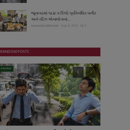
જૂનાગઢમાં ૫૮૪.૫ કિલો પ્રતિબંધિત પનીર
અને ચીઝ એનાલોગનાં...
saurashtrabhoomi
Aug 8, 2026
0
RANDOM POSTS
સ્વાસ્થ્ય
સ્વાસ્થ્ય