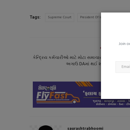
બોફોર્સ પ્રકરણને સુપ્રિમ કોર્ટે કાય
બંધ કરી દીધું
Supreme Court
President Of India
Tags:
saurashtrabhoomi
Aug 7, 2026
0
ભારતના રાજકીય તખ્તા પર બે દાયકા સુધી ભારે ઉથલ
Join o
PREVIOUS ARTI
કેન્દ્રિય કર્મચારીઓ માટે મોટા સમાચાર આઠમા પગાર પ
અગાઉ DAમાં થઈ શકે છે ત્રણ વખત.
saurashtrabhoomi