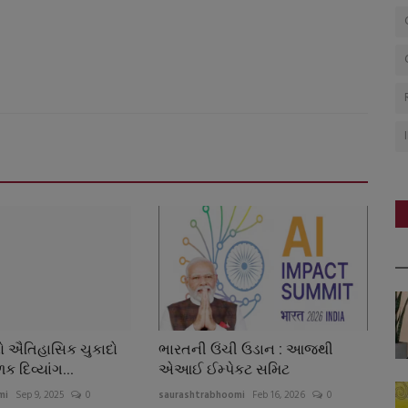
ટનો ઐતિહાસિક ચુકાદો
ભારતની ઉંચી ઉડાન : આજથી
ળક દિવ્યાંગ...
એઆઈ ઈમ્પેકટ સમિટ
mi
Sep 9, 2025
0
saurashtrabhoomi
Feb 16, 2026
0