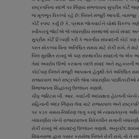
રાષ્ટ્રપતિના સંદર્ભ પર ર્નિણય સંભળાવતા સુપ્રીમ કોર્ટે 
જ મૂળભૂત વિકલ્પો રહે છે: બિલને મંજૂરી આપવી, નામંજૂર કરવ
કોર્ટે સ્પષ્ટ કર્યું છે કે, પ્રથમ જાેગવાઈને ચોથો વિકલ્
સ્વીકારવું જાેઈએ જે બંધારણીય સંસ્થાઓ વચ્ચે સંવાદ અ
સુપ્રીમ કોર્ટે ટિપ્પણી કરી કે ભારતીય સંઘવાદની કોઈ પણ વ
પરત મોકલ્યા વિના અનિશ્ચિત સમય માટે રોકી રાખે. તે માટે
બિલ સુરક્ષિત રાખવું એ પણ સંસ્થાકીય સંવાદનો જ એક ભા
તેમાં અવરોધ ઊભો કરવાના બદલે સંવાદ અને સહકારની ભાવન
કોઈપણ બિલને મંજૂરી આપવાના હેતુથી તેને અનિશ્ચિત સમય સુધ
રાષ્ટ્રીય
રાજ્યપાલ અને રાષ્ટ્રપતિ જેવા બંધારણીય પદાધિકારીઓ મા
વિભાજનના સિદ્ધાંતનું ઉલ્લંઘન ગણાશે.
ચીફ જસ્ટિસ બી. આર. ગવઈની અધ્યક્ષતા હેઠળની બેન્ચે ત
મહિનાની અંદર ર્નિણય લેવા માટે રાજ્યપાલ અને રાષ્ટ્રપ
પર કડક સમય-નિર્ધારણ લાગુ કરવું એ ન્યાયતંત્રના અધિકા
બંધારણીય બેન્ચે રાજ્યપાલના વિવેકાધીન સત્તાની બંધાર
રોકી રાખવું એ સંઘવાદનું ઉલ્લંઘન ગણાશે. અનુચ્છેદ ૨૦૦માં
વિધાનસભા દ્વારા પસાર કરાયેલા બિલને રોકી રાખે, તો તે સ