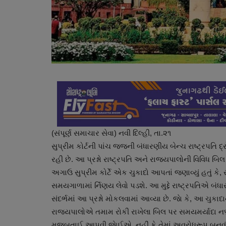
(સંપૂર્ણ સમાચાર સેવા) નવી દિલ્હી, તા.૨૧
સુપ્રીમ કોર્ટની પાંચ જજની બંધારણીય બેન્ચ રાષ્ટ્રપતિ દ
રહી છે. આ પ્રશ્નો રાષ્ટ્રપતિ અને રાજ્યપાલોની વિવિધ બિ
અગાઉ સુપ્રીમ કોર્ટે એક ચુકાદો આપતાં જણાવ્યું હતું કે, ર
સમયગાળામાં ર્નિણય લેવો પડશે. આ મુદ્દે રાષ્ટ્રપતિએ બંધ
સંદર્ભમાં આ પ્રશ્નો મોકલવામાં આવ્યા છે. જાે કે, આ ચુકાદાને
રાજ્યપાલોએ તમામ રોકી રાખેલા બિલ પર સમયમર્યાદા નક્ક
મજબૂતાઈ આપવી જાેઈએ, નહીં કે તેમાં અવરોધરૂપ બનવું 