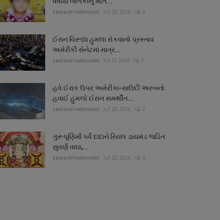
વર્ષીય બાળકીનું મોત...
saurashtrabhoomi
Jul 29, 2026
0
ઈરાન વિરૂધ્ધ હુમલા રોકવાનો પ્રસ્તાવ
અમેરીકી સેનેટમાં માત્ર...
saurashtrabhoomi
Jul 31, 2026
0
હવે ઈરાક ઉપર અમેરીકા-સાઉદી અરબનો
હવાઈ હુમલો ઈરાન સમર્થીત...
saurashtrabhoomi
Jul 29, 2026
0
ગુરૂપૂણિર્માં પર્વે દાદાને રિયલ ડાયમંડ જડિત
સુવર્ણ વાઘા,...
saurashtrabhoomi
Jul 29, 2026
0