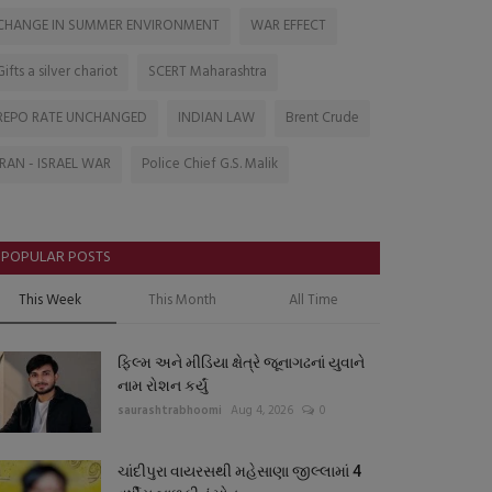
CHANGE IN SUMMER ENVIRONMENT
WAR EFFECT
Gifts a silver chariot
SCERT Maharashtra
REPO RATE UNCHANGED
INDIAN LAW
Brent Crude
IRAN - ISRAEL WAR
Police Chief G.S. Malik
POPULAR POSTS
This Week
This Month
All Time
ફિલ્મ અને મીડિયા ક્ષેત્રે જૂનાગઢનાં યુવાને
નામ રોશન કર્યું
saurashtrabhoomi
Aug 4, 2026
0
ચાંદીપુરા વાયરસથી મહેસાણા જીલ્લામાં 4