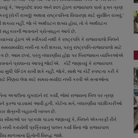
જણાવ્યું કે, ‘અનુચ્છેદ ૨૦૦ અને ૨૦૧ હેઠળ રાજ્યપાલ પાસે ફક્ત ત્રણ
ું (રોકી રાખવું) અથવા રાષ્ટ્રપતિના વિચારણા માટે સુરક્ષિત રાખવું.‘
પ ગણી શકાય નહીં. જાે બે અર્થઘટન શક્ય હોય, તો તે અર્થઘટન
ને સહકારની ભાવનાને પ્રોત્સાહન આપે છે.
્યાખ્યા હેઠળ એ સ્વીકાર્ય નથી કે રાષ્ટ્રપતિ કે રાજ્યપાલો બિલને
 સમયમર્યાદા નક્કી ના કરી શકાય, પરંતુ રાષ્ટ્રપતિ-રાજ્યપાલો માટે
ગ છે. આમ છતાં, પરંતુ બંધારણીય હોદ્દા પર બિરાજમાન વ્યક્તિઓએ
ાને પ્રાધાન્ય આપવું જાેઈએ. કોર્ટે જણાવ્યું કે રાજ્યપાલ
ી પેન્ડિંગ રાખી શકે નહીં. જાેકે, સાથે જ કોર્ટે સ્પષ્ટતા કરી કે
સ્વાસ્થ્ય
ટે ર્નિણય લેવા માટે સમય-મર્યાદા નક્કી કરવી એ સત્તાઓના
ેના અગાઉના ચુકાદાને રદ કર્યો, જેમાં રાજ્યના બિલ પર ત્રણ
તિને ફરજ પાડવામાં આવી હતી. કોર્ટના મતે, બંધારણીય પદાધિકારીઓ
ર ક્ષેત્રની બહારની બાબત છે.
ણીય સીમાઓ પર પ્રકાશ પાડતા જણાવ્યું કે, બિલને એકતરફી રીતે
 નક્કી કરાયેલી પ્રક્રિયાનું પાલન કર્યા વિના જાે રાજ્યપાલ
ંઘીય માળખાના હિતોની વિરુદ્ધ જશે.