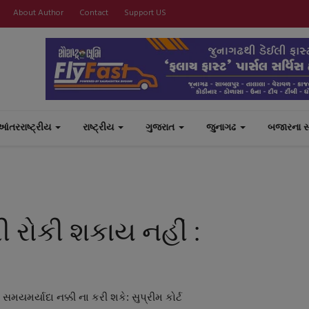
About Author
Contact
Support US
આંતરરાષ્ટ્રીય
રાષ્ટ્રીય
ગુજરાત
જુનાગઢ
બજારના 
 રોકી શકાય નહીં :
 સમયમર્યાદા નક્કી ના કરી શકે: સુપ્રીમ કોર્ટ