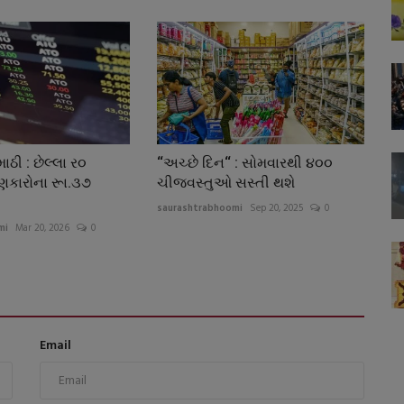
ઠી : છેલ્લા ર૦
‘‘અચ્છે દિન‘‘ : સોમવારથી ૪૦૦
ાણકારોના રૂા.૩૭
ચીજવસ્તુઓ સસ્તી થશે
saurashtrabhoomi
Sep 20, 2025
0
mi
Mar 20, 2026
0
Email