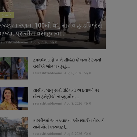
ગુજરાત
કચ્છના રણમાં 100થી વધુ માનવ હાડપિંજરો
મળ્યા, પ્રાચીન વસાહતના...
saurashtrabhoomi
Aug 8, 2026
0
હર્ષવર્ધન રાણે અને સંજિદા શેખના ડેટિંગની
ચર્ચાએ જોર પકડ્યું,...
saurashtrabhoomi
Aug 8, 2026
0
યાસીન બોનૂ સાથે ડેટિંગની અફવાઓ પર
નોરા ફતેહીએ તોડ્યું મૌન,...
saurashtrabhoomi
Aug 8, 2026
0
કાશ્મીરમાં આતંકવાદના ઓનલાઈન નેટવર્ક
સામે મોટી કાર્યવાહી,...
saurashtrabhoomi
Aug 8, 2026
0