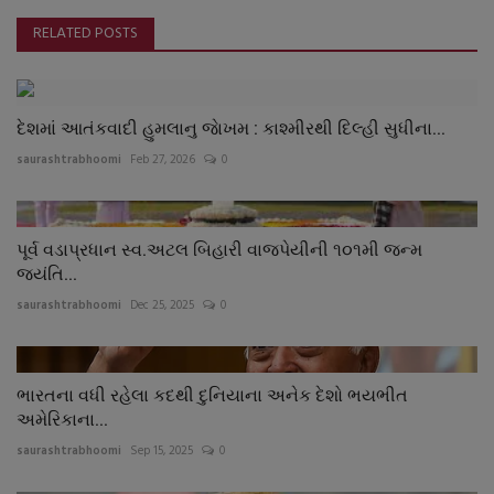
RELATED POSTS
દેશમાં આતંકવાદી હુમલાનુ જાેખમ : કાશ્મીરથી દિલ્હી સુધીના...
saurashtrabhoomi
Feb 27, 2026
0
પૂર્વ વડાપ્રધાન સ્વ.અટલ બિહારી વાજપેયીની ૧૦૧મી જન્મ
જયંતિ...
saurashtrabhoomi
Dec 25, 2025
0
ભારતના વધી રહેલા કદથી દુનિયાના અનેક દેશો ભયભીત
અમેરિકાના...
saurashtrabhoomi
Sep 15, 2025
0