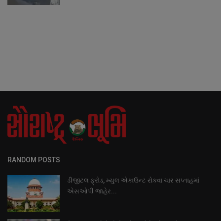
RANDOM POSTS
ડીજીટલ ફ્રોડ, મ્યુલ એકાઉન્ટ રોકવા ચાર સપ્તાહમાં
એસઓપી જાહેર...