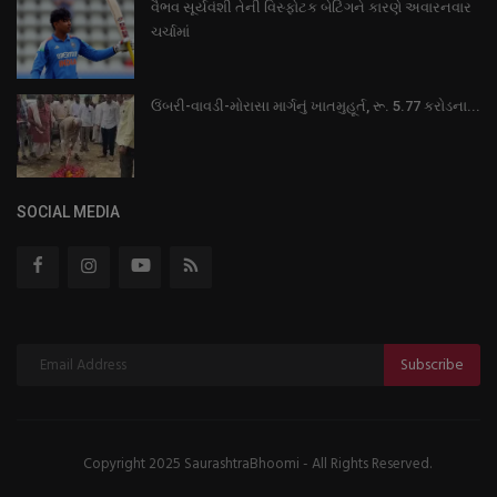
વૈભવ સૂર્યવંશી તેની વિસ્ફોટક બેટિંગને કારણે અવારનવાર
ચર્ચામાં
ઉંબરી-વાવડી-મોરાસા માર્ગનું ખાતમુહૂર્ત, રૂ. 5.77 કરોડના...
SOCIAL MEDIA
Subscribe
Copyright 2025 SaurashtraBhoomi - All Rights Reserved.