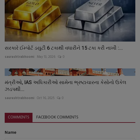
સરકારે ઈમ્પોર્ટ ડયુટી 6 ટકાથી વધારીને 15 ટકા કરી નાખી :...
saurashtrabhoomi
May 13, 2026
0
મંત્રીઓ, IAS અધિકારીઓ સામેના ભ્રષ્ટાચારના કેસોનો ઉકેલ
ઝડપથી...
saurashtrabhoomi
Oct 16, 2025
0
COMMENTS
FACEBOOK COMMENTS
Name