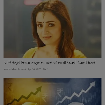
અભિનેત્રી ત્રિશા કૃષ્ણનના ઘરને બોમ્બથી ઉડાવી દેવાની ધમકી
saurashtrabhoomi
Apr 14, 2026
0