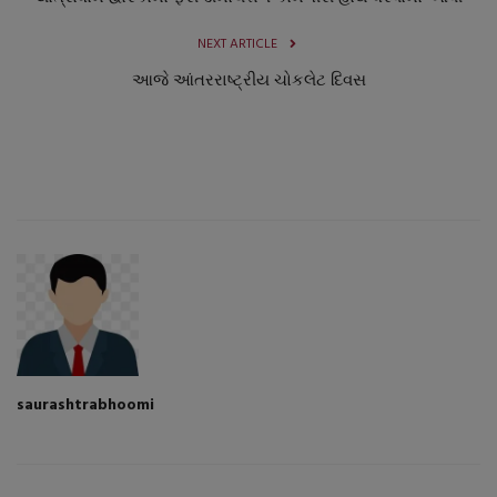
NEXT ARTICLE
આજે આંતરરાષ્ટ્રીય ચોકલેટ દિવસ
saurashtrabhoomi