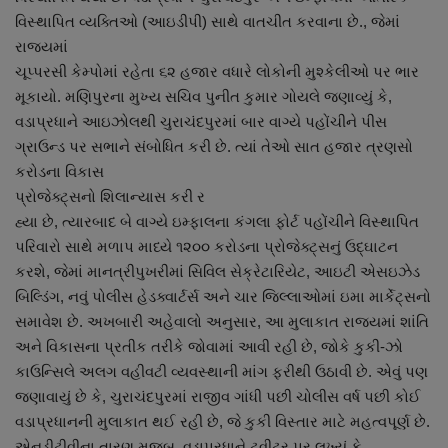
નાણાંકીય સમાચાર
વિસ્થાપિત વ્યક્તિઓ (આઇડીપી) સાથે વાતચીત કરવાના છે., જેમાં
રાજ્યમાં
ચૂપ્પરસી કેમ્પોમાં રહેતા ૬૨ હજાર વધારે લોકોની મુશ્કેલીઓ પર ભાર
સ્થાનિક સમાચાર
મૂકાયો. મણિપુરના મુખ્ય સચિવ પુનીત કુમાર ગોયલે જણાવ્યું કે,
વડાપ્રધાને આઇઝોલથી ચુરાચંદપુરમાં બાર વાગ્યે પહોંચીને પીસ
સ્પોર્ટ્સ
ગ્રાઉન્ડ પર સભાને સંબોધિત કરી છે. ત્યાં તેઓ સાત હજાર ત્રણસો
કરોડના વિકાસ
રાશિફળ
પ્રોજેક્ટ્સનો શિલાન્યાસ કરી ર
હ્યા છે, ત્યારબાદ બે વાગ્યે ઇમ્ફાલના કંગલા ફોર્ટ પહોંચીને વિસ્થાપિત
ગુનાખોરી
પરિવારો સાથે મળાપ માધ્યે ૧૨૦૦ કરોડના પ્રોજેક્ટ્સનું ઉદ્ઘાટન
કરશે, જેમાં માનત્રીપુખરીમાં સિવિલ સેક્રેટારિયેટ, આઇટી એસઇઝેડ
બોલિવૂડ
બિલ્ડિંગ, નવું પોલીસ હેડક્વાર્ટર્સ અને ચાર જિલ્લાઓમાં ઇમા માર્કેટ્સનો
સમાવેશ છે. અખબારી અહેવાલો અનુસાર, આ મુલાકાત રાજ્યમાં શાંતિ
સ્વાસ્થ્ય
અને વિકાસના પ્રતીક તરીકે જોવામાં આવી રહી છે, જોકે કુકી-ઝો
કાઉન્સિલે અલગ વહીવટી વ્યવસ્થાની માંગ ફરીથી ઉઠાવી છે. એવું પણ
જણાવાયું છે કે, ચુરાચંદપુરમાં રાજીવ ગાંધી પછી ચોલીસ વર્ષ પછી કોઈ
વડાપ્રધાનની મુલાકાત થઈ રહી છે, જે કુકી વિસ્તાર માટે મહત્વપૂર્ણ છે.
એનડીટીવીના તારણ મુજબ, વડાપ્રધાને ટ્વીટર પર લખ્યું કે,