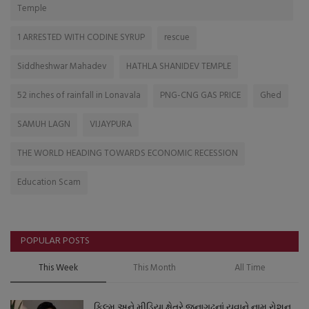
Temple
1 ARRESTED WITH CODINE SYRUP
rescue
Siddheshwar Mahadev
HATHLA SHANIDEV TEMPLE
52 inches of rainfall in Lonavala
PNG-CNG GAS PRICE
Ghed
SAMUH LAGN
VIJAYPURA
THE WORLD HEADING TOWARDS ECONOMIC RECESSION
Education Scam
POPULAR POSTS
This Week
This Month
All Time
ફિલ્મ અને મીડિયા ક્ષેત્રે જૂનાગઢનાં યુવાને નામ રોશન