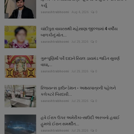
કર્યું
saurashtrabhoomi
Aug 4, 2026
0
ચાંદીપુરા વાયરસથી મહેસાણા જીલ્લામાં 4 વર્ષીય
બાળકીનું મોત...
saurashtrabhoomi
Jul 29, 2026
0
ગુરૂપૂણિર્માં પર્વે દાદાને રિયલ ડાયમંડ જડિત સુવર્ણ
વાઘા,...
saurashtrabhoomi
Jul 29, 2026
0
રિલાયન્સ ફાઉન્ડેશન - અક્ષયપાત્રની પહેલને
કલેક્ટરે બિરદાવી...
saurashtrabhoomi
Jul 29, 2026
0
હવે ઈરાક ઉપર અમેરીકા-સાઉદી અરબનો હવાઈ
હુમલો ઈરાન સમર્થીત...
saurashtrabhoomi
Jul 29, 2026
0