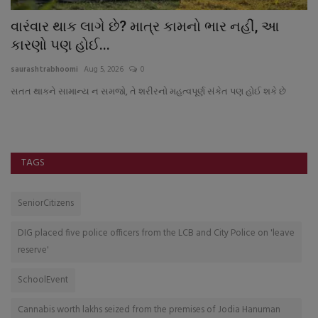
વારંવાર થાક લાગે છે? માત્ર કામનો ભાર નહીં, આ
ઈ
કારણો પણ હોઈ...
સે
saurashtrabhoomi
Aug 5, 2026
0
sa
સતત થાકને સામાન્ય ન સમજો, તે શરીરનો મહત્વપૂર્ણ સંકેત પણ હોઈ શકે છે
TAGS
SeniorCitizens
DIG placed five police officers from the LCB and City Police on 'leave
reserve'
SchoolEvent
Cannabis worth lakhs seized from the premises of Jodia Hanuman