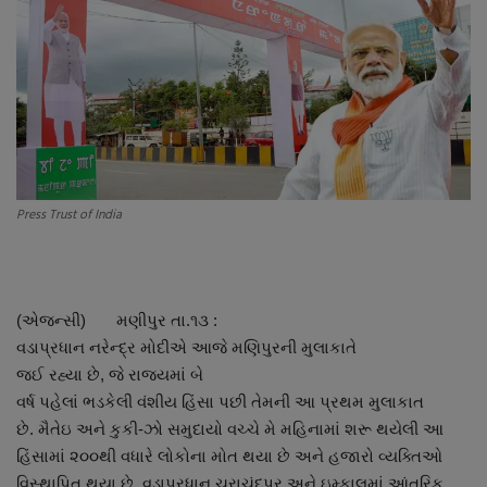
About Author
Contact
Dipotsav Special
આંતરરાષ્ટ્રીય
Press Trust of India
રાષ્ટ્રીય
ગુજરાત
(એજન્સી) મણીપુર તા.૧૩ :
જુનાગઢ
વડાપ્રધાન નરેન્દ્ર મોદીએ આજે મણિપુરની મુલાકાતે
જઈ રહ્યા છે, જે રાજ્યમાં બે
Support US
વર્ષ પહેલાં ભડકેલી વંશીય હિંસા પછી તેમની આ પ્રથમ મુલાકાત
છે. મૈતેઇ અને કુકી-ઝો સમુદાયો વચ્ચે મે મહિનામાં શરૂ થયેલી આ
બજારના સમાચાર
હિંસામાં ૨૦૦થી વધારે લોકોના મોત થયા છે અને હજારો વ્યક્તિઓ
વિસ્થાપિત થયા છે. વડાપ્રધાન ચુરાચંદપુર અને ઇમ્ફાલમાં આંતરિક