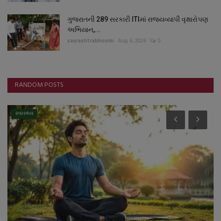
ગુજરાતની 289 સરકારી ITIમાં રાજ્યવ્યાપી વૃક્ષારોપણ
અભિયાન,...
saurashtrabhoomi
Aug 6, 2026
0
RANDOM POSTS
સ્વાસ્થ્ય