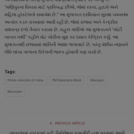
"મણિપુરના વિકાસ માટે પ્રતિબદ્ધ છીએ, જેમાં રસ્તા, હાઇવે અને
મહિલા હોસ્ટેલનો સમાવેશ છે." આ મુલાકાત દરમિયાન સુરક્ષા વ્યવસ્થા
અત્યંત કડક રાખવામાં આવી રહી છે, જેમાં રાજ્ય અને કેન્દ્રીય
સશસ્ત્ર દળો તૈનાત કરાયા છે. રાહુલ ગાંધીએ આ મુલાકાતને "મોટી
બાબત નથી" કહીને વોટ ચોરીના મુદ્દા પર ધ્યાન કેન્દ્રિત કર્યું. આ
મુલાકાતથી રાજ્યમાં શાંતિની આશા જગાવાઈ છે, પરંતુ વંશીય તણાવને
લીધે લાંબા ગાળાના ઉકેલની જરૂર હોવાની પણ ચર્ચા છે.
Tags:
Prime minister of india
PM Narendra Modi
Manipur
Mizoram
PREVIOUS ARTICLE
યાત્રાધામ દ્વારકામાં ફરી ડીમોલેશન કામગીરી હાથ ધરવામાં આવી