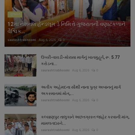
ગુજરાત
12મા નેશનલ હેન્ડલૂમ ડે નિમિત્તે ગુજરાતની વણાટકળાને
વૈશ્વિક...
saurashtrabhoomi
Aug 6, 2026
0
ઉંબરી-વાવડી-મોરાસા માર્ગનું ખાતમુહૂર્ત, રૂ. 5.77
કરોડના...
saurashtrabhoomi
Aug 6, 2026
0
અતીક અહેમદના સૌથી નાના પુત્ર અબાનનું માર્ગ
અકસ્માતમાં મોત,...
saurashtrabhoomi
Aug 6, 2026
0
કલ્યાણપુર તાલુકાને અછતગ્રસ્ત જાહેર કરવાની માંગ,
મામલતદારને...
saurashtrabhoomi
Aug 6, 2026
0