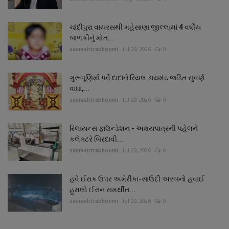
ચાંદીપુરા વાયરસથી મહેસાણા જીલ્લામાં 4 વર્ષીય
બાળકીનું મોત...
saurashtrabhoomi
Jul 29, 2026
0
ગુરૂપૂણિર્માં પર્વે દાદાને રિયલ ડાયમંડ જડિત સુવર્ણ
વાઘા,...
saurashtrabhoomi
Jul 29, 2026
0
રિલાયન્સ ફાઉન્ડેશન - અક્ષયપાત્રની પહેલને
કલેક્ટરે બિરદાવી...
saurashtrabhoomi
Jul 29, 2026
0
હવે ઈરાક ઉપર અમેરીકા-સાઉદી અરબનો હવાઈ
હુમલો ઈરાન સમર્થીત...
saurashtrabhoomi
Jul 29, 2026
0