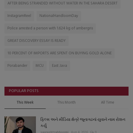
AFTER BEING STRANDED WITHOUT WATER IN THE SAHARA DESERT
InstagramReel
NationalHandloomDay
Police arrested a person with 1.624 kg of ambergris
GREAT DISCOVERY ESSAY IS READY
10 PERCENT OF IMPORTS ARE SPENT ON BUYING GOLD ALONE
Porabander
MCU
East Java
POPULAR POSTS
This Week
This Month
All Time
ફિલ્મ અને મીડિયા ક્ષેત્રે જૂનાગઢનાં યુવાને નામ રોશન
કર્યું
saurashtrabhoomi
Aug 4, 2026
0