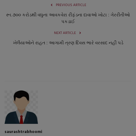
PREVIOUS ARTICLE
રૂા.૭૦૦ કરોડથી વધુના આવકવેરા રીફંડના દાવાઓ ખોટા : ગેરરીતીઓ
પકડાઈ
NEXT ARTICLE
ખેલૈયાઓને રાહત : આગામી ત્રણ દિવસ ભારે વરસાદ નહીં પડે
saurashtrabhoomi