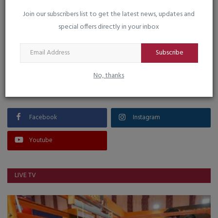
Join our subscribers list to get the latest news, updates and
special offers directly in your inbox
VOTING POLL
Subscribe
No, thanks
FOLLOW US
Facebook
Instagram
Youtube
LIVE TV