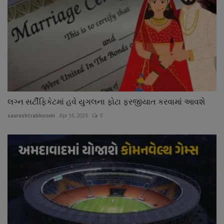
લગ્ન સર્ટીફિકેટમાં હવે યુગલના ફોટા ફરજીયાત કરવામાં આવશે
saurashtrabhoomi
Apr 14, 2026
0