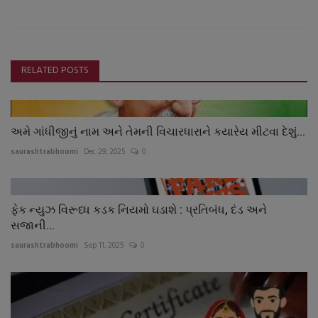
RELATED POSTS
અમે ગાંધીજીનું નામ અને તેમની વિચારધારાને કયારેય મીટવા દેશું...
saurashtrabhoomi
Dec 29, 2025
0
ફેક ન્યુઝ વિરૂધ્ધ કડક નિયમો ઘડાશે : પ્રતિબંધ, દંડ અને
સજાની...
saurashtrabhoomi
Sep 11, 2025
0