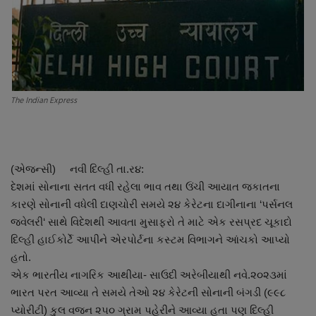
About Author
Contact
Dipotsav Special
The Indian Express
આંતરરાષ્ટ્રીય
રાષ્ટ્રીય
(એજન્સી) નવી દિલ્હી તા.ર૪:
દેશમાં સોનાના સતત વધી રહેલા ભાવ તથા ઉંચી આયાત જકાતના
ગુજરાત
કારણે સોનાની વધેલી દાણચોરી સમયે ૨૪ કેરેટના દાગીનાના ‘પર્સનલ
જવેલરી‘ સાથે વિદેશથી આવતા મુસાફરો તે માટે એક રસપ્રદ ચૂકાદો
જુનાગઢ
દિલ્હી હાઈકોર્ટે આપીને એરપોર્ટના કસ્ટમ વિભાગને આંચકો આપ્યો
હતો.
Support US
એક ભારતીય નાગરિક આથીયા- સાઉદી અરેબીયાથી નવે.૨૦૨૩માં
ભારત પરત આવ્યા તે સમયે તેઓ ૨૪ કેરેટની સોનાની બંગડી (૯૯૮
બજારના સમાચાર
પ્યોરીટી) કુલ વજન ૨૫૦ ગ્રામ પહેરીને આવ્યા હતા પણ દિલ્હી