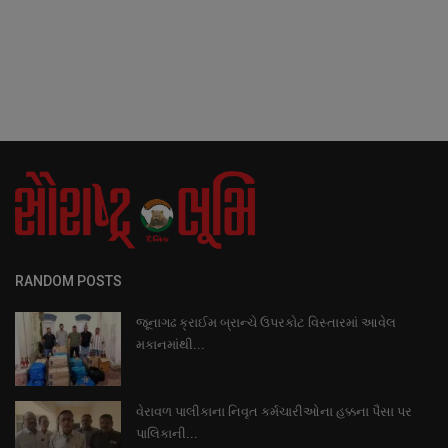
RANDOM POSTS
જૂનાગઢ ક્રાઈમ બ્રાન્ચે ઉપરકોટ વિસ્તારમાં આવેલ
મકાનમાંથી...
વેરાવળ પાલીકાના નિવૃત કર્મચારીઓના હક્કના પૈસા પર
પાલિકાની...