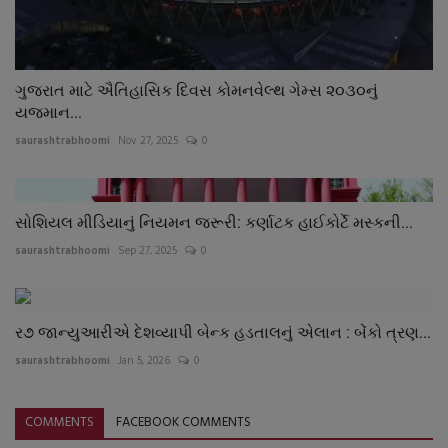
ગુજરાત માટે ઐતિહાસિક દિવસ કોમનવેલ્થ ગેમ્સ ૨૦૩૦નું
યજમાન...
saurashtrabhoomi
Nov 27, 2025
0
સોશિયલ મીડિયાનું નિયમન જરૂરી: કર્ણાટક હાઈકોર્ટે મસ્કની...
saurashtrabhoomi
Sep 27, 2025
0
ર૭ જાન્યુઆરીએ દેશવ્યાપી બેન્ક હડતાલનું એલાન : બેંકો ત્રણ...
saurashtrabhoomi
Jan 5, 2026
0
COMMENTS
FACEBOOK COMMENTS