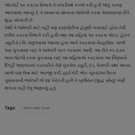
એરપોર્ટ પર કસ્ટમ વિભાગે તે બંગડીઓ કબ્જે કરી હતી જેનું કારણ
નાણાંકીય સમાચાર
આપવામાં આવ્યું કે તે સામાન્ય સોનાના જવેલરી કરવા અસાધારણ રીતે
શુદ્ધ સોનાની છે.
સ્થાનિક સમાચાર
તેથી તે જવેલરી માટે નહી પણ દાણચોરીના હેતુથી બનાવાઈ હોય તેવી
દલીલ કસ્ટમ વિભાગે કરી હતી તથા આ મહિલા પર કસ્ટમ એકટ હેઠળ
સ્પોર્ટ્સ
ડયુટી-દંડ વિ. વસુલવામાં આવ્યા હતા અને કસ્ટમના વેરહાઉસ- ચાર્જ
પણ ચુકવાયા બાદ તે જવેલરી પરત કરવામાં આવી. આ રીતે રૂા.૩.૬૦
રાશિફળ
લાખ જેટલી રકમ ચુકવાયા બાદ આ મહિલાએ કસ્ટમના આ ર્નિણયને
દિલ્હી અદાલતમાં પડકારીને તેણે ચુકવેલ ડયુટી, દંડ, પેનલ્ટી તથા અન્ય
ગુનાખોરી
ચાર્જ પણ લેવા માટે અરજી કરી. હાઈકોર્ટે એક ચૂકાદામાં ઉચ્ચ
ગુણવતાની જવેલરી જે ૨૪ કેરેટની હતી તે બુલીયન (શુદ્ધ સોનુ) ગણી
બોલિવૂડ
શકાય નહી તેવું જણાવ્યુ હતું.
સ્વાસ્થ્ય
Delhi High Court
Tags: