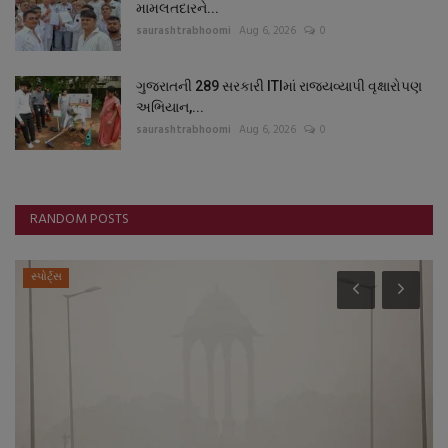
મામલતદારને...
saurashtrabhoomi
Aug 6, 2026
0
ગુજરાતની 289 સરકારી ITIમાં રાજ્યવ્યાપી વૃક્ષારોપણ
અભિયાન,...
saurashtrabhoomi
Aug 6, 2026
0
RANDOM POSTS
સ્પોર્ટ્સ