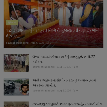
ગુજરાત
12મા નેશનલ હેન્ડલૂમ ડે નિમિત્તે ગુજરાતની વણાટકળાને
વૈશ્વિક...
saurashtrabhoomi
Aug 6, 2026
0
ઉંબરી-વાવડી-મોરાસા માર્ગનું ખાતમુહૂર્ત, રૂ. 5.77
કરોડના...
saurashtrabhoomi
Aug 6, 2026
0
અતીક અહેમદના સૌથી નાના પુત્ર અબાનનું માર્ગ
અકસ્માતમાં મોત,...
saurashtrabhoomi
Aug 6, 2026
0
કલ્યાણપુર તાલુકાને અછતગ્રસ્ત જાહેર કરવાની માંગ,