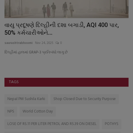
ની
વાયુ પ્રદૂષણે દિલ્હીની દશા બગાડી, AQI 400 પાર,
અ
50% કર્મચારીઓને...
આ
saurashtrabhoomi
Nov 24, 2025
0
sa
દિલ્હીમાં હાલમાં GRAP-3 પ્રતિબંધો લાગુ છે
'સ
જ્
TAGS
Nepal PM Sushila Karki
Shop Closed Due to Security Purpose
NPS
World Cotton Day
LOSE OF RS.11 PER LITER PETROL AND RS.39 ON DIESEL
POTHYS