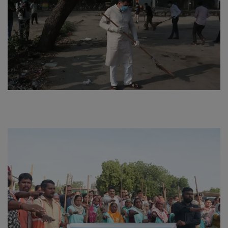
About Author
Contact
Dipotsav Special
આંતરરાષ્ટ્રીય
રાષ્ટ્રીય
ગુજરાત
જુનાગઢ
Support US
બજારના સમાચાર