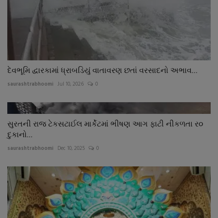
દેવભૂમિ દ્વારકામાં ધ્રાબડિયું વાતાવરણ છતાં વરસાદનો અભાવ...
saurashtrabhoomi
Jul 10, 2026
0
સુરતની રાજ ટેકસટાઈલ માર્કેટમાં ભીષણ આગ ફાટી નીકળતા ર૦
દુકાનો...
saurashtrabhoomi
Dec 10, 2025
0