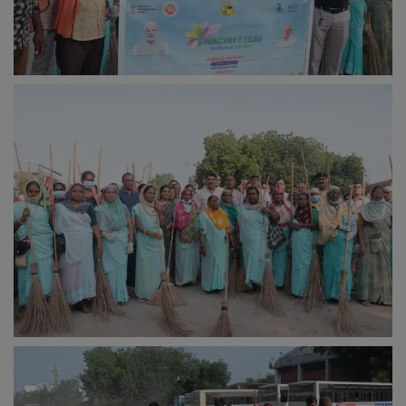
નાણાંકીય સમાચાર
સ્થાનિક સમાચાર
સ્પોર્ટ્સ
રાશિફળ
ગુનાખોરી
બોલિવૂડ
સ્વાસ્થ્ય