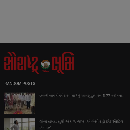
RANDOM POSTS
ઉંબરી-વાવડી-મોરાસા માર્ગનું ખાતમુહૂર્ત, રૂ. 5.77 કરોડના...
લાંબા સમય સુધી એક જ જગ્યાએ બેસી રહો છો? ‘સિટિંગ
ડિસીઝ’...