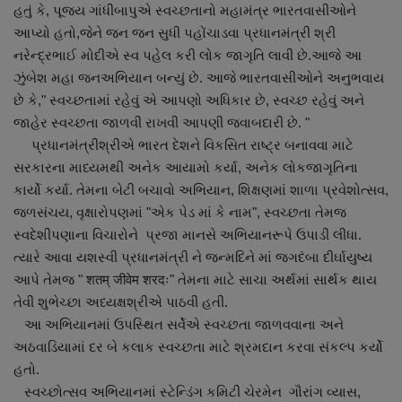
હતું કે, પૂજ્ય ગાંધીબાપુએ સ્વચ્છતાનો મહામંત્ર ભારતવાસીઓને
આપ્યો હતો,જેને જન જન સુધી પહોંચાડવા પ્રધાનમંત્રી શ્રી
નરેન્દ્રભાઈ મોદીએ સ્વ પહેલ કરી લોક જાગૃતિ લાવી છે.આજે આ
ઝુંબેશ મહા જનઅભિયાન બન્યું છે. આજે ભારતવાસીઓને અનુભવાય
છે કે," સ્વચ્છતામાં રહેવું એ આપણો અધિકાર છે, સ્વચ્છ રહેવું અને
જાહેર સ્વચ્છતા જાળવી રાખવી આપણી જવાબદારી છે. "
પ્રધાનમંત્રીશ્રીએ ભારત દેશને વિકસિત રાષ્ટ્ર બનાવવા માટે
સરકારના માધ્યમથી અનેક આયામો કર્યા, અનેક લોકજાગૃતિના
કાર્યો કર્યા. તેમના બેટી બચાવો અભિયાન, શિક્ષણમાં શાળા પ્રવેશોત્સવ,
જળસંચય, વૃક્ષારોપણમાં "એક પેડ માં કે નામ", સ્વચ્છતા તેમજ
સ્વદેશીપણાના વિચારોને પ્રજા માનસે અભિયાનરૂપે ઉપાડી લીધા.
ત્યારે આવા યશસ્વી પ્રધાનમંત્રી ને જન્મદિને માં જગદંબા દીર્ઘાયુષ્ય
આપે તેમજ " शतम् जीवेम शरदः" તેમના માટે સાચા અર્થમાં સાર્થક થાય
તેવી શુભેચ્છા અધ્યક્ષશ્રીએ પાઠવી હતી.
આ અભિયાનમાં ઉપસ્થિત સર્વેએ સ્વચ્છતા જાળવવાના અને
અઠવાડિયામાં દર બે કલાક સ્વચ્છતા માટે શ્રમદાન કરવા સંકલ્પ કર્યો
હતો.
સ્વચ્છોત્સવ અભિયાનમાં સ્ટેન્ડિંગ કમિટી ચેરમેન ગૌરાંગ વ્યાસ,