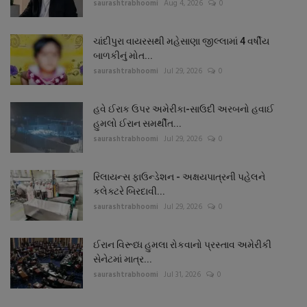
saurashtrabhoomi
Aug 4, 2026
0
ચાંદીપુરા વાયરસથી મહેસાણા જીલ્લામાં 4 વર્ષીય
બાળકીનું મોત...
saurashtrabhoomi
Jul 29, 2026
0
હવે ઈરાક ઉપર અમેરીકા-સાઉદી અરબનો હવાઈ
હુમલો ઈરાન સમર્થીત...
saurashtrabhoomi
Jul 29, 2026
0
રિલાયન્સ ફાઉન્ડેશન - અક્ષયપાત્રની પહેલને
કલેક્ટરે બિરદાવી...
saurashtrabhoomi
Jul 29, 2026
0
ઈરાન વિરૂધ્ધ હુમલા રોકવાનો પ્રસ્તાવ અમેરીકી
સેનેટમાં માત્ર...
saurashtrabhoomi
Jul 31, 2026
0