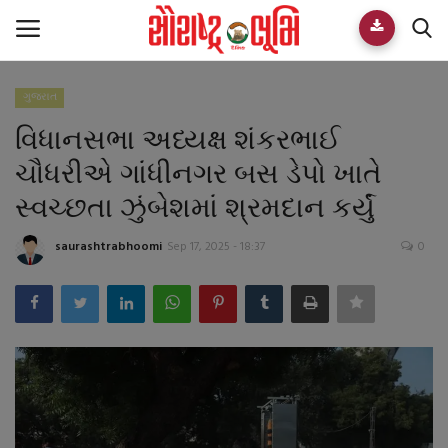
ગુજરાત
Home
વિધાનસભા અધ્યક્ષ શંકરભાઈ
E-paper
ચૌધરીએ ગાંધીનગર બસ ડેપો ખાતે
સ્વચ્છતા ઝુંબેશમાં શ્રમદાન કર્યું
Videos
saurashtrabhoomi
Sep 17, 2025 - 18:37
0
Who We Are
Live TV
Team
Guest Author