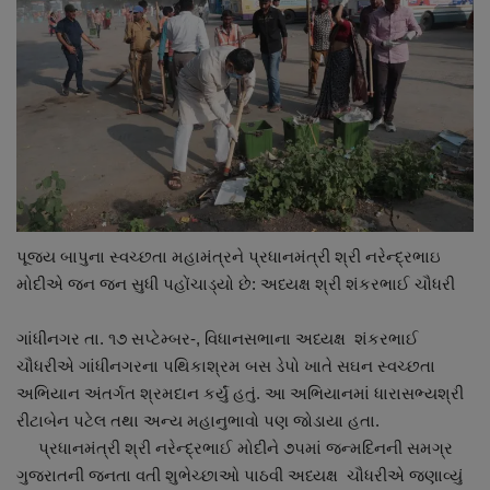
પૂજ્ય બાપુના સ્વચ્છતા મહામંત્રને પ્રધાનમંત્રી શ્રી નરેન્દ્રભાઇ
મોદીએ જન જન સુધી પહોંચાડ્યો છે: અધ્યક્ષ શ્રી શંકરભાઈ ચૌધરી
ગાંધીનગર તા. ૧૭ સપ્ટેમ્બર-, વિધાનસભાના અધ્યક્ષ શંકરભાઈ
ચૌધરીએ ગાંધીનગરના પથિકાશ્રમ બસ ડેપો ખાતે સઘન સ્વચ્છતા
અભિયાન અંતર્ગત શ્રમદાન કર્યું હતું. આ અભિયાનમાં ધારાસભ્યશ્રી
રીટાબેન પટેલ તથા અન્ય મહાનુભાવો પણ જોડાયા હતા.
પ્રધાનમંત્રી શ્રી નરેન્દ્રભાઈ મોદીને ૭૫માં જન્મદિનની સમગ્ર
ગુજરાતની જનતા વતી શુભેચ્છાઓ પાઠવી અધ્યક્ષ ચૌધરીએ જણાવ્યું