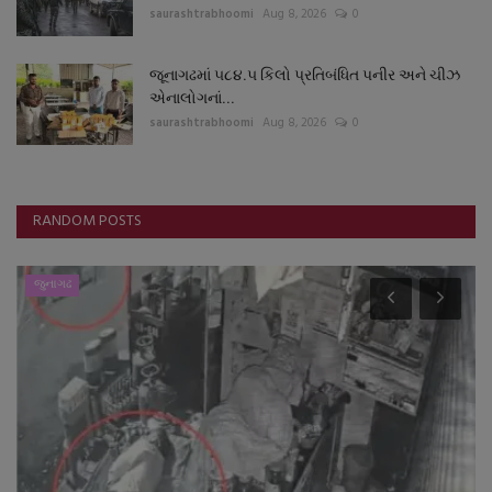
saurashtrabhoomi
Aug 8, 2026
0
જૂનાગઢમાં ૫૮૪.૫ કિલો પ્રતિબંધિત પનીર અને ચીઝ
એનાલોગનાં...
saurashtrabhoomi
Aug 8, 2026
0
RANDOM POSTS
જુનાગઢ