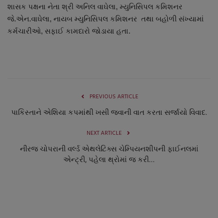
શાસક પક્ષના નેતા શ્રી અનિલ વાઘેલા, મ્યુનિસિપલ કમિશનર
જે.એન.વાઘેલા, નાયબ મ્યુનિસિપલ કમિશનર તથા બહોળી સંખ્યામાં
કર્મચારીઓ, સફાઈ કામદારો જોડાયા હતા.
PREVIOUS ARTICLE
પાકિસ્તાને એશિયા કપમાંથી ખસી જવાની વાત કરતા સર્જાયો વિવાદ.
NEXT ARTICLE
નીરજ ચોપરાની વર્લ્ડ એથલેટિક્સ ચેમ્પિયનશીપની ફાઈનલમાં
એન્ટ્રી, પહેલા થ્રોમાં જ કરી...