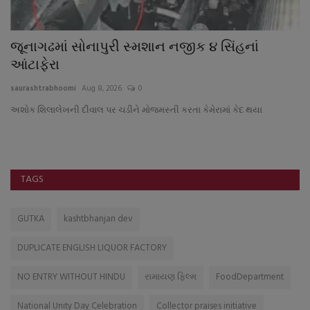
તે
જૂનાગઢમાં સોનાપુરી સ્મશાન નજીક ૪ સિંહનાં
ડ
આંટાફેરા
કો
saurashtrabhoomi
Aug 8, 2026
0
sa
અશોક શિલાલેખની દીવાલ પર ચડીને મોજમસ્તી કરતા કેમેરામાં કેદ થયા
ના
સો
TAGS
GUTKA
kashtbhanjan dev
DUPLICATE ENGLISH LIQUOR FACTORY
NO ENTRY WITHOUT HINDU
રામાયણ ફિલ્મ
FoodDepartment
National Unity Day Celebration
Collector praises initiative