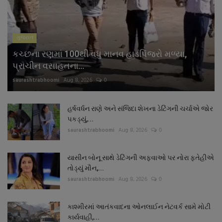
ગુજરાત
કચ્છના રણમાં 100થી વધુ માનવ હાડપિંજરો મળ્યા,
પ્રાચીન વસાહતના...
saurashtrabhoomi
Aug 8, 2026
0
હર્ષવર્ધન રાણે અને સંજિદા શેખના ડેટિંગની ચર્ચાએ જોર
પકડ્યું,...
saurashtrabhoomi
Aug 8, 2026
0
યાસીન બોનૂ સાથે ડેટિંગની અફવાઓ પર નોરા ફતેહીએ
તોડ્યું મૌન,...
saurashtrabhoomi
Aug 8, 2026
0
કાશ્મીરમાં આતંકવાદના ઓનલાઈન નેટવર્ક સામે મોટી
કાર્યવાહી,...