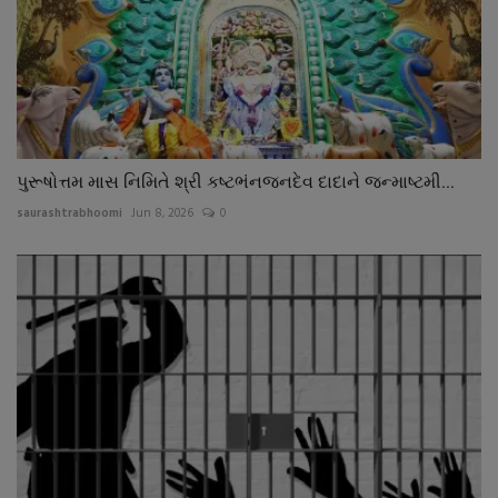
પુરૂષોત્તમ માસ નિમિતે શ્રી કષ્ટભંનજનદેવ દાદાને જન્માષ્ટમી...
saurashtrabhoomi
Jun 8, 2026
0