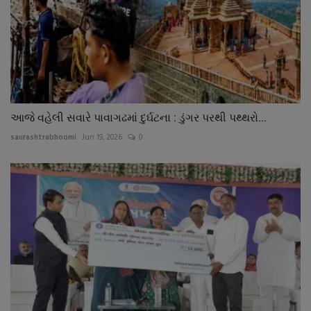
આજે વહેલી સવારે પાવાગઢમાં દુર્ઘટના : ડુંગર પરથી પથ્થરો...
saurashtrabhoomi
Jun 19, 2026
0