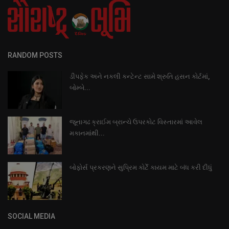
RANDOM POSTS
ડીપફેક અને નકલી કન્ટેન્ટ સામે શ્રુતિ હસન કોર્ટમાં,
બોમ્બે...
જૂનાગઢ ક્રાઈમ બ્રાન્ચે ઉપરકોટ વિસ્તારમાં આવેલ
મકાનમાંથી...
બોફોર્સ પ્રકરણને સુપ્રિમ કોર્ટે કાયમ માટે બંધ કરી દીધું
SOCIAL MEDIA