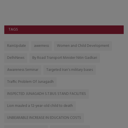
TAGS
RainUpdate
awerness
Women and Child Development
DelhiNews
By Road Transport Minister Nitin Gadkari
Awareness Seminar
Targeted Iran's military bases
Traffic Problem Of Junagadh
INSPECTED JUNAGADH S.T.BUS STAND FACILITIES
Lion mauled a 12-year-old child to death
UNBEARABLE INCREASE IN EDUCATION COSTS