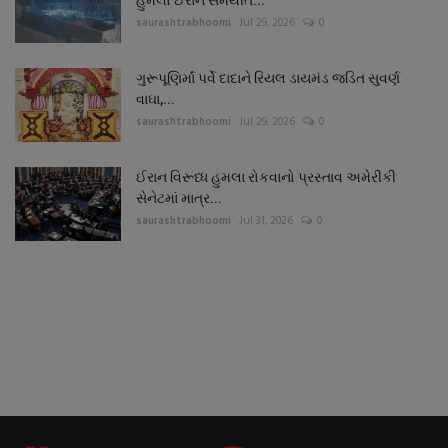
saurashtrabhoomi
Jul 29, 2026
0
ગુરૂપૂણિર્માં પર્વે દાદાને રિયલ ડાયમંડ જડિત સુવર્ણ
વાઘા,...
saurashtrabhoomi
Jul 29, 2026
0
ઈરાન વિરૂધ્ધ હુમલા રોકવાનો પ્રસ્તાવ અમેરીકી
સેનેટમાં માત્ર...
saurashtrabhoomi
Jul 31, 2026
0