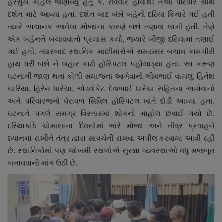
હરસુખ ગોહેલે જણાવ્યું હતું કે, રવિવાર હોવાથી તેઓ પરિવાર સાથે
દર્શન માટે આવ્યા હતા. દર્શન બાદ બંન્ને બહેનો દરિયા કિનારે ગઈ હતી
ત્યારે અચાનક આવેલા મોજાના કારણે બંન્ને તણાવા લાગી હતી. તેણે
એક બહેનને બચાવવાનો પ્રયાસ કર્યો, જ્યારે બીજી દરિયામાં તણાઈ
ગઈ હતી. ત્યારબાદ સ્થાનિક માછીમારોએ સમયસર બચાવ કામગીરી
હાથ ધરી બંન્ને ને બહાર કાઢી હોસ્પિટલ પહોંચાડ્યા હતા. આ કરૂણ
ઘટનાની જાણ થતાં કોળી સમાજના આગેવાનો ભીમભાઈ વાયલુ, હિતેશ
ચારિયા, હિરેન ધારેચા, એડવોકેટ દેવાભાઈ ધારેચા સહિતના આગેવાનો
અને પરિવારજનો વેરાવળ સિવિલ હોસ્પિટલ ખાતે દોડી આવ્યા હતા.
ઘટનાને પગલે સમગ્ર વિસ્તારમાં શોકનો માહોલ છવાઈ ગયો છે.
દરિયાકાંઠે ચોમાસાના દિવસોમાં ભારે મોજાં અને તીવ્ર પ્રવાહને
ધ્યાનમાં રાખીને તંત્ર દ્વારા સાવચેતી રાખવા અપીલ કરવામાં આવી રહી
છે. સ્થાનિકોમાં પણ જોખમી સ્થળોએ સુરક્ષા વ્યવસ્થાઓ વધુ મજબૂત
બનાવવાની માંગ ઉઠી છે.