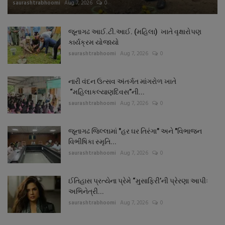
saurashtrabhoomi
Aug 7, 2026
0
જૂનાગઢ આઈ.ટી.આઈ. (મહિલા) ખાતે વૃક્ષારોપણ
કાર્યક્રમ યોજાયો
saurashtrabhoomi
Aug 7, 2026
0
નારી વંદન ઉત્સવ અંતર્ગત માંગરોળ ખાતે
“મહિલાકલ્યાણદિવસ”ની...
saurashtrabhoomi
Aug 7, 2026
0
જૂનાગઢ જિલ્લામાં "હર ઘર તિરંગા" અને "વિભાજન
વિભીષિકા સ્મૃતિ...
saurashtrabhoomi
Aug 7, 2026
0
ઈતિહાસ પ્રત્યેના પ્રેમે “મુસાફિરી’ની પ્રેરણા આપીઃ
અભિનેત્રી...
saurashtrabhoomi
Aug 7, 2026
0