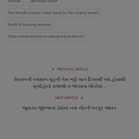
Veraval
Jaleshwar beach
Two female cousins ​​swept away by the surging waves
Death of a young woman
Other young woman is undergoing treatment
PREVIOUS ARTICLE
વેરાવળની સ્મશાન ગૃહની ગેસ ભઠ્ઠી સાત દિવસથી બંધ હોવાથી
મૃતદેહોનો મલાજો ન જળવતા લોકોમાં...
NEXT ARTICLE
જૂનાગઢ જીલ્લાનાં ડેમોમાં નવા નીરની ભરપુર આવક