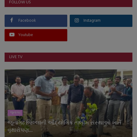
FOLLOW US
Facebook
Instagram
Youtube
LIVE TV
જુનાગઢ
જૂનાગઢ જિલ્લાની ઔદ્યોગિક તાલીમ સંસ્થાઓ ખાતે
વૃક્ષારોપણ...