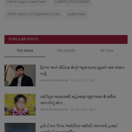
Fire In Sugar Cane Farm
CAMPUS PLACEMENT
Chief Justice Of Supreme Court
bullet train
POPULAR POSTS
This Week
This Month
All Time
ફિલ્મ અને મીડિયા ક્ષેત્રે જૂનાગઢનાં યુવાને નામ રોશન
કર્યું
saurashtrabhoomi
Aug 4, 2026
0
ચાંદીપુરા વાયરસથી મહેસાણા જીલ્લામાં 4 વર્ષીય
બાળકીનું મોત...
saurashtrabhoomi
Jul 29, 2026
0
હવે ઈરાક ઉપર અમેરીકા-સાઉદી અરબનો હવાઈ
હુમલો ઈરાન સમર્થીત...