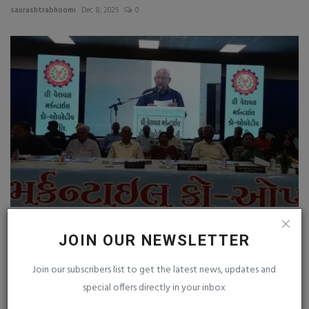
saurashtrabhoomi
Dec 8, 2025
0
વેરાવળ મર્કન્ટાઇલ બેંકની 55 મી સાધારણ સભામાં રૂ.8.51
કરોડનો...
JOIN OUR NEWSLETTER
saurashtrabhoomi
Jun 15, 2026
0
Join our subscribers list to get the latest news, updates and
special offers directly in your inbox