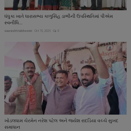
ધંધુકા ખાતે ધારાસભ્ય કાળુસિંહ ડાભીની ઉપસ્થિતિમાં પીએમ
સ્વનીધિ...
saurashtrabhoomi
Oct 15, 2025
0
ખોડલધામ ચેરમેન નરેશ પટેલ અને જયેશ રાદડિયા વચ્ચે સુખદ
સમાધાન