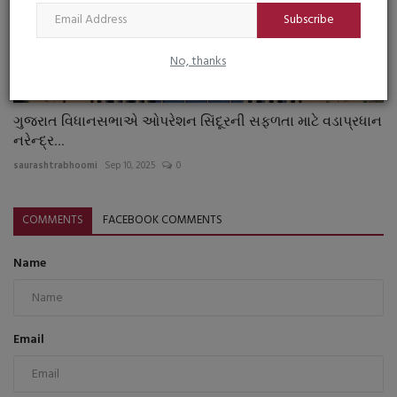
રાજય સરકાર દ્વારા પોલીસ સ્ટેશનમાં થતી અરજીઓનાં ઝડપી
Subscribe
નિકાલ...
saurashtrabhoomi
Feb 6, 2026
0
No, thanks
ગુજરાત વિધાનસભાએ ઓપરેશન સિંદૂરની સફળતા માટે વડાપ્રધાન
નરેન્દ્ર...
saurashtrabhoomi
Sep 10, 2025
0
COMMENTS
FACEBOOK COMMENTS
Name
Email