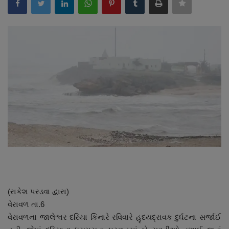
About Author
Contact
Dipotsav Special
આંતરરાષ્ટ્રીય
રાષ્ટ્રીય
ગુજરાત
જુનાગઢ
Support US
(રાકેશ પરડવા દ્વારા)
વેરાવળ તા.6
બજારના સમાચાર
વેરાવળના જાલેશ્વર દરિયા કિનારે રવિવારે હૃદયદ્રાવક દુર્ઘટના સર્જાઈ