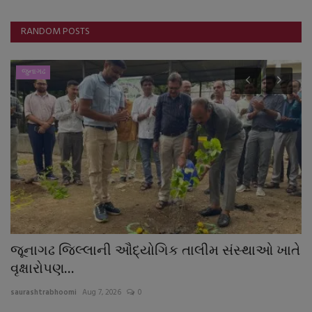
RANDOM POSTS
જુનાગઢ
જૂનાગઢ જિલ્લાની ઔદ્યોગિક તાલીમ સંસ્થાઓ ખાતે
ભ
વૃક્ષારોપણ...
આ
saurashtrabhoomi
Aug 7, 2026
0
sa