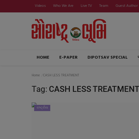
Videos
Who We Are
Live TV
Team
Guest Author
HOME
E-PAPER
DIPOTSAV SPECIAL
Home
CASH LESS TREATMENT
Tag:
CASH LESS TREATMEN
રાષ્ટ્રીય