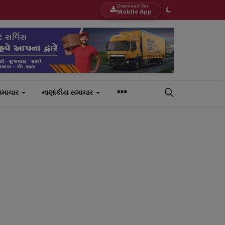
Download Our
Mobile App
સમાચાર
નાણાંકીય સમાચાર