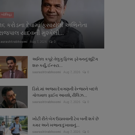
બોલિવૂડ
૧૬ કરોડના દેવામાં ફસાયેલા અભિનેતા
રાજપાલ યાદવની મુશ્કેલી...
saurashtrabhoomi
Aug 7, 2026
0
અનિલ કપૂરે તેલુગુ ફિલ્મ ડ્રેગનનું શૂટિંગ
શરુ કર્યું, ઈન્સ્ટા...
saurashtrabhoomi
Aug 7, 2026
0
ડિસે.માં અજય દેવગણની રેન્જરને બદલે
ગોલમાલ ફાઈવ આવશે, રીલિઝ...
saurashtrabhoomi
Aug 7, 2026
0
ખોટી રીતે બેગ ઉઠાવવાની ટેવ બની શકે છે
કમર અને ખભાના દુખાવાનું...
saurashtrabhoomi
Aug 7, 2026
0