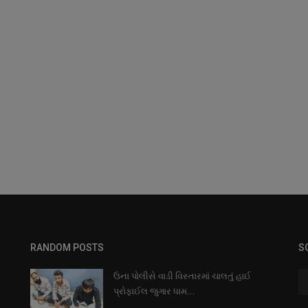
RANDOM POSTS
S
ઉના પોલીસે વાડી વિસ્તારમાં ચાલતું હાઈ
પ્રોફાઈલ જુગાર ધામ...