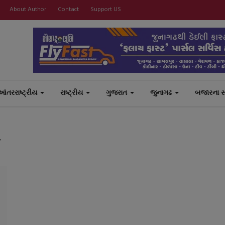
About Author
Contact
Support US
આંતરરાષ્ટ્રીય
રાષ્ટ્રીય
ગુજરાત
જુનાગઢ
બજારના 
T