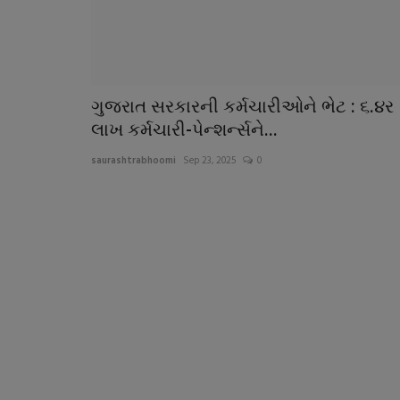
ગુજરાત સરકારની કર્મચારીઓને ભેટ : ૬.૪ર
લાખ કર્મચારી-પેન્શર્ન્સને...
saurashtrabhoomi
Sep 23, 2025
0