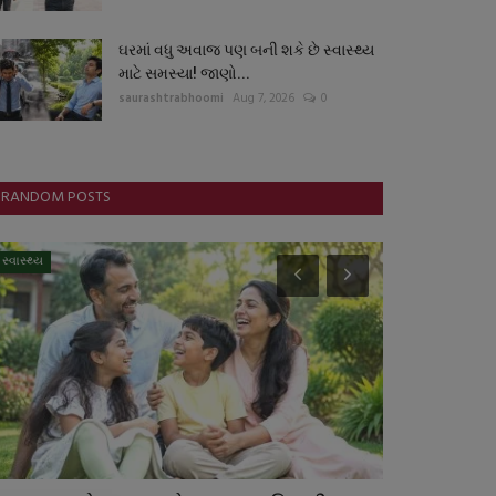
ઘરમાં વધુ અવાજ પણ બની શકે છે સ્વાસ્થ્ય
માટે સમસ્યા! જાણો...
saurashtrabhoomi
Aug 7, 2026
0
RANDOM POSTS
સ્વાસ્થ્ય
ગુજરાત