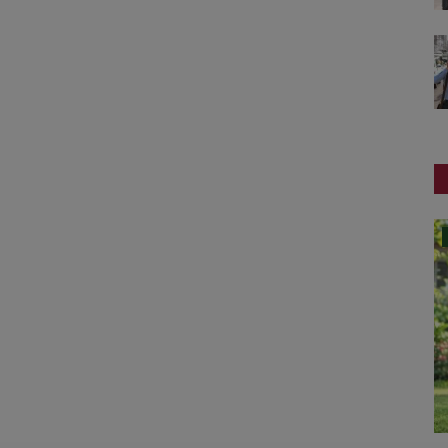
સ્પોર્ટ્સ