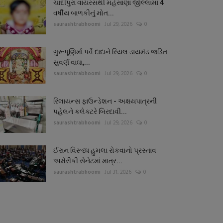
ચાંદીપુરા વાયરસથી મહેસાણા જીલ્લામાં 4
વર્ષીય બાળકીનું મોત...
saurashtrabhoomi
Jul 29, 2026
0
ગુરૂપૂણિર્માં પર્વે દાદાને રિયલ ડાયમંડ જડિત
સુવર્ણ વાઘા,...
saurashtrabhoomi
Jul 29, 2026
0
રિલાયન્સ ફાઉન્ડેશન - અક્ષયપાત્રની
પહેલને કલેક્ટરે બિરદાવી...
saurashtrabhoomi
Jul 29, 2026
0
ઈરાન વિરૂધ્ધ હુમલા રોકવાનો પ્રસ્તાવ
અમેરીકી સેનેટમાં માત્ર...
saurashtrabhoomi
Jul 31, 2026
0