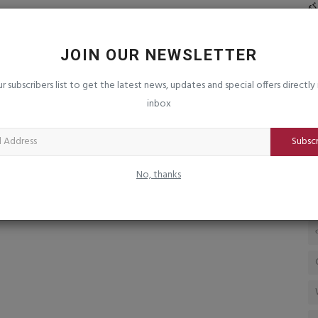
૦ કરોડનો
સ્મૃતિ મંદાના પહેલી ભારતીય ક્રિકેટર જેની
હ
પોતાની બાર્બી...
હ
saurashtrabhoomi
Mar 10, 2026
0
sa
JOIN OUR NEWSLETTER
સૌથી પહેલી ભારતીય બાર્બી ડોલ દીપિકા મૂત્યાલાથી પ્રેરિત હતી, જે
વ્
ur subscribers list to get the latest news, updates and special offers directly 
લાઇવ ટીન્ટેડ કંપનીનાં...
સ્વ
inbox
Subsc
No, thanks