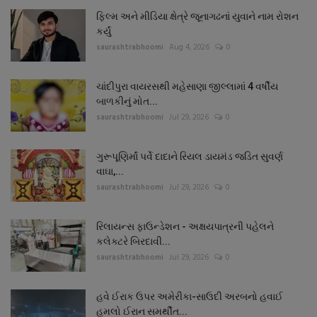
ફિલ્મ અને મીડિયા ક્ષેત્રે જૂનાગઢનાં યુવાને નામ રોશન
કર્યું
saurashtrabhoomi
Aug 4, 2026
0
ચાંદીપુરા વાયરસથી મહેસાણા જીલ્લામાં 4 વર્ષીય
બાળકીનું મોત...
saurashtrabhoomi
Jul 29, 2026
0
ગુરૂપૂણિર્માં પર્વે દાદાને રિયલ ડાયમંડ જડિત સુવર્ણ
વાઘા,...
saurashtrabhoomi
Jul 29, 2026
0
રિલાયન્સ ફાઉન્ડેશન - અક્ષયપાત્રની પહેલને
કલેક્ટરે બિરદાવી...
saurashtrabhoomi
Jul 29, 2026
0
હવે ઈરાક ઉપર અમેરીકા-સાઉદી અરબનો હવાઈ
હુમલો ઈરાન સમર્થીત...