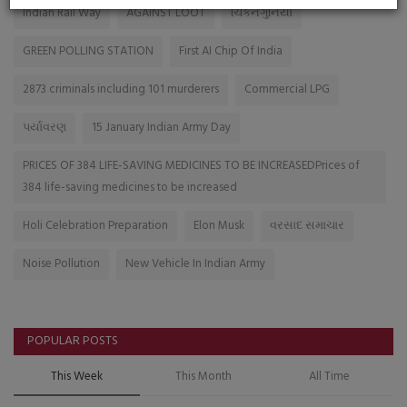
Indian Rail Way
AGAINST LOOT
ચિકનગુનિયા
GREEN POLLING STATION
First AI Chip Of India
2873 criminals including 101 murderers
Commercial LPG
પર્યાવરણ
15 January Indian Army Day
PRICES OF 384 LIFE-SAVING MEDICINES TO BE INCREASEDPrices of
384 life-saving medicines to be increased
Holi Celebration Preparation
Elon Musk
વરસાદ સમાચાર
Noise Pollution
New Vehicle In Indian Army
POPULAR POSTS
This Week
This Month
All Time