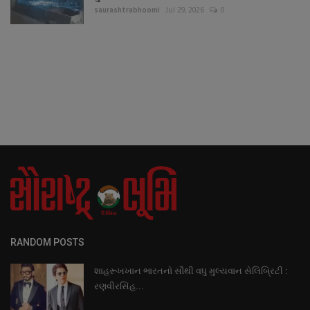
saurashtrabhoomi
Jul 29, 2026
0
RANDOM POSTS
શાહરૂખખાન ભારતનો સૌથી વધુ મુલ્યવાન સેલિબ્રિટી :
રણવીરસિંહ...