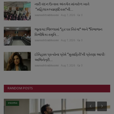
નારી વંદન ઉત્સવ અંતર્ગત માંગરોળ ખાતે
“મહિલાકલ્યાણદિવસ”ની...
saurashtrabhoomi
Aug 7, 2026
0
જૂનાગઢ જિલ્લામાં "હર ઘર તિરંગા" અને "વિભાજન
વિભીષિકા સ્મૃતિ...
saurashtrabhoomi
Aug 7, 2026
0
ઈતિહાસ પ્રત્યેના પ્રેમે “મુસાફિરી’ની પ્રેરણા આપીઃ
અભિનેત્રી...
saurashtrabhoomi
Aug 7, 2026
0
RANDOM POSTS
સ્વાસ્થ્ય