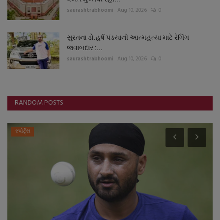
saurashtrabhoomi
Aug 10, 2026
0
સુરતના ડો.હર્ષ પંડયાની આત્મહત્યા માટે રેગિંગ
જવાબદાર :...
saurashtrabhoomi
Aug 10, 2026
0
RANDOM POSTS
સ્પોર્ટ્સ