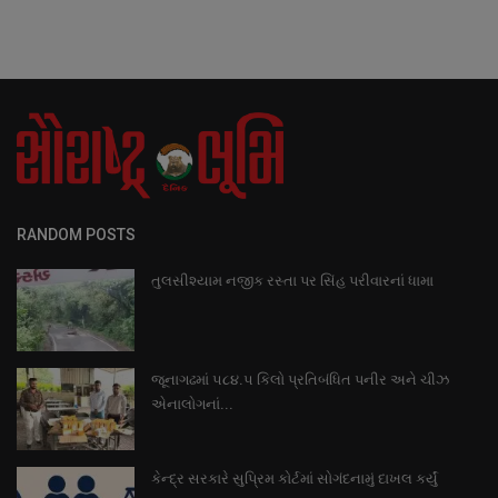
RANDOM POSTS
તુલસીશ્યામ નજીક રસ્તા પર સિંહ પરીવારનાં ધામા
જૂનાગઢમાં ૫૮૪.૫ કિલો પ્રતિબંધિત પનીર અને ચીઝ
એનાલોગનાં...
કેન્દ્ર સરકારે સુપ્રિમ કોર્ટમાં સોગંદનામું દાખલ કર્યું