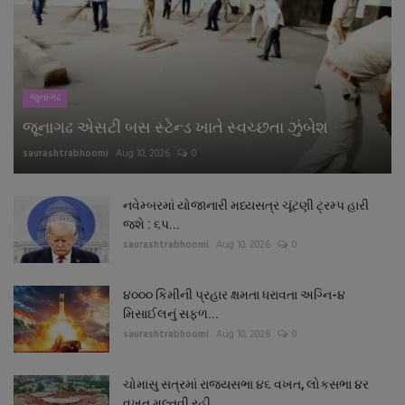
નાણાંકીય સમાચાર
સ્થાનિક સમાચાર
જુનાગઢ
સ્પોર્ટ્સ
જૂનાગઢ એસટી બસ સ્ટેન્ડ ખાતે સ્વચ્છતા ઝુંબેશ
saurashtrabhoomi
Aug 10, 2026
0
રાશિફળ
ગુનાખોરી
નવેમ્બરમાં યોજાનારી મધ્યસત્ર ચૂંટણી ટ્રમ્પ હારી
જશે : ૬પ...
saurashtrabhoomi
Aug 10, 2026
0
બોલિવૂડ
૪૦૦૦ કિમીની પ્રહાર ક્ષમતા ધરાવતા અગ્નિ-૪
સ્વાસ્થ્ય
મિસાઈલનું સફળ...
saurashtrabhoomi
Aug 10, 2026
0
ચોમાસુ સત્રમાં રાજયસભા ૪૬ વખત, લોકસભા ૪ર
વખત મુલ્તવી રહી...