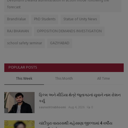
Devbhumi Dwarka administration in action mode following the
forecast
BrandValue
PhD Students
Statue of Unity News
RAJ BHAWAN
OPPOSITION DEMANDS INVESTIGATION
school safety seminar
GAZIYABAD
POPULAR POSTS
This Week
This Month
All Time
ફિલ્મ અને મીડિયા ક્ષેત્રે જૂનાગઢનાં યુવાને નામ રોશન
કર્યું
saurashtrabhoomi
Aug 4, 2026
0
ચાંદીપુરા વાયરસથી મહેસાણા જીલ્લામાં 4 વર્ષીય