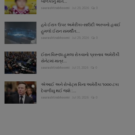
બાળકીનું મોત...
saurashtrabhoomi
Jul 29, 2026
0
હવે ઈરાક ઉપર અમેરીકા-સાઉદી અરબનો હવાઈ
હુમલો ઈરાન સમર્થીત...
saurashtrabhoomi
Jul 29, 2026
0
ઈરાન વિરૂધ્ધ હુમલા રોકવાનો પ્રસ્તાવ અમેરીકી
સેનેટમાં માત્ર...
saurashtrabhoomi
Jul 31, 2026
0
એઆઈ અને રોબોટ્સ વિના અમેરીકા ૧૦૦૦ ટકા
દેવાળીયુ થઈ જશે :...
saurashtrabhoomi
Jul 30, 2026
0