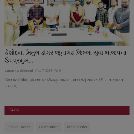
કેશોદના મિતુલ ડાંગર જૂનાગઢ જિલ્લા યુવા ભાજપના
ઈ
ઉપપ્રમુખ...
અ
saurashtrabhoomi
Aug 7, 2026
0
sa
જિલ્લાના વિવિધ હોદ્દાઓ પર નિમણૂક પામેલા હોદેદારોનું સાવજ ડેરી ખાતે સ્વાગત
રિ
સન્માન,...
પ્
TAGS
Sheikh Hasina
Celebration
Mon District