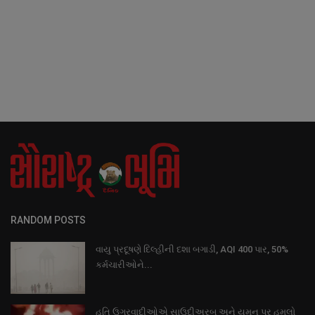
RANDOM POSTS
વાયુ પ્રદૂષણે દિલ્હીની દશા બગાડી, AQI 400 પાર, 50%
કર્મચારીઓને...
હુતિ ઉગ્રવાદીઓએ સાઉદીઅરબ અને યમન પર હુમલો