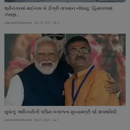
શ્રીનગરમાં માઈનસ બે ડીગ્રી તાપમાન નોંધાયુ : હિમાચલમાં
ઝરણા...
saurashtrabhoomi
Dec 12, 2025
0
સુવેન્દુ અધિકારીની પશ્ચિમ બંગાળના મુખ્યમંત્રી પદે શપથવિધી
saurashtrabhoomi
May 9, 2026
0