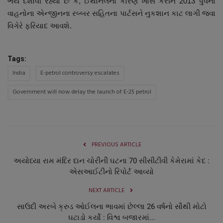
ભય દર્શાવી રહ્યા છે કે, ઈથોનલના કારણે ખાસ કરીને 2013 પુર્વેના
નાણાંકીય સમાચાર
વાહનોના એન્જીનના રબ્બર સહિતના પાર્ટસને નુકશાન કાટ લાગી જવા
વિગેરે ફરિયાદ આવશે.
સ્થાનિક સમાચાર
Tags:
સ્પોર્ટ્સ
India
E-petrol controversy escalates
રાશિફળ
Government will now delay the launch of E-25 petrol
ગુનાખોરી
બોલિવૂડ
PREVIOUS ARTICLE
અયોધ્યા રામ મંદિર દાન ચોરીની ઘટના 70 સીસીટીવી કેમેરામાં કેદ :
સ્વાસ્થ્ય
એસઆઈટીનો રિપોર્ટ આવ્યો
NEXT ARTICLE
સાઉદી અરબે ક્રુડ ઓઈલના ભાવમાં છેલ્લા 26 વર્ષનો સૌથી મોટો
ઘટાડો કર્યો : વિશ્વ બજારમાં...