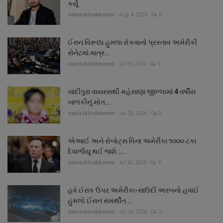
કર્યું
saurashtrabhoomi
Aug 4, 2026
0
ઈરાન વિરૂધ્ધ હુમલા રોકવાનો પ્રસ્તાવ અમેરીકી
સેનેટમાં માત્ર...
saurashtrabhoomi
Jul 31, 2026
0
ચાંદીપુરા વાયરસથી મહેસાણા જીલ્લામાં 4 વર્ષીય
બાળકીનું મોત...
saurashtrabhoomi
Jul 29, 2026
0
એઆઈ અને રોબોટ્સ વિના અમેરીકા ૧૦૦૦ ટકા
દેવાળીયુ થઈ જશે :...
saurashtrabhoomi
Jul 30, 2026
0
હવે ઈરાક ઉપર અમેરીકા-સાઉદી અરબનો હવાઈ
હુમલો ઈરાન સમર્થીત...
saurashtrabhoomi
Jul 29, 2026
0