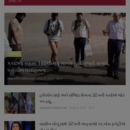
LIVE TV
ગુજરાત
કચ્છના રણમાં 100થી વધુ માનવ હાડપિંજરો મળ્યા,
પ્રાચીન વસાહતના...
saurashtrabhoomi
Aug 8, 2026
0
હર્ષવર્ધન રાણે અને સંજિદા શેખના ડેટિંગની ચર્ચાએ જોર
પકડ્યું,...
saurashtrabhoomi
Aug 8, 2026
0
યાસીન બોનૂ સાથે ડેટિંગની અફવાઓ પર નોરા ફતેહીએ
તોડ્યું મૌન,...