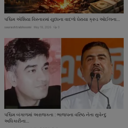
પશ્ચિમ એશિયા વિસ્તારમાં યુધ્ધના વાદળો ઘેરાયા ક્રુડ ઓઈલના...
saurashtrabhoomi
May 18, 2026
0
પશ્ચિમ બંગાળમાં અરાજકતા : ભાજપના વરિષ્ઠ નેતા સુવેન્દુ
અધિકારીના...