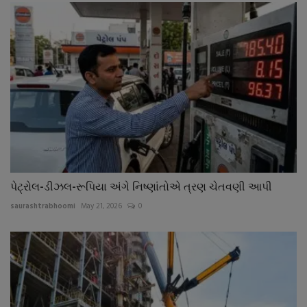
પેટ્રોલ-ડીઝલ-રૂપિયા અંગે નિષ્ણાંતોએ ત્રણ ચેતવણી આપી
saurashtrabhoomi
May 21, 2026
0