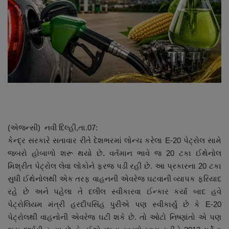
About Author
Contact
Dipotsav Special
આંતરરાષ્ટ્રીય
રાષ્ટ્રીય
(એજન્સી) નવી દિલ્હી,તા.07:
ગુજરાત
કેન્દ્ર સરકારે સતાવાર રીતે દેશભરમાં લોન્ચ કરેલા E-20 પેટ્રોલ સામે
જબરો હોબાળો શરૂ થયો છે. વર્તમાન ભાવે જ 20 ટકા ઈથેનોલ
જુનાગઢ
મિશ્રીત પેટ્રોલ લેવા લોકોને ફરજ પડી રહી છે. આ પ્રકારના 20 ટકા
સુધી ઈથેનોલથી એક તરફ વાહનની એવરેજ ઘટવાની વ્યાપક ફરિયાદ
Support US
રહે છે અને પહેલા તે દલીલ સ્વીકારવા ઈન્કાર કર્યા બાદ હવે
પેટ્રોલિયમ મંત્રી હરદીપસિંહ પુરીએ પણ સ્વીકાર્યુ છે કે E-20
બજારના સમાચાર
પેટ્રોલથી વાહનોની એવરેજ ઘટી શકે છે. તો ઓટો નિષ્ણાંતો એ પણ