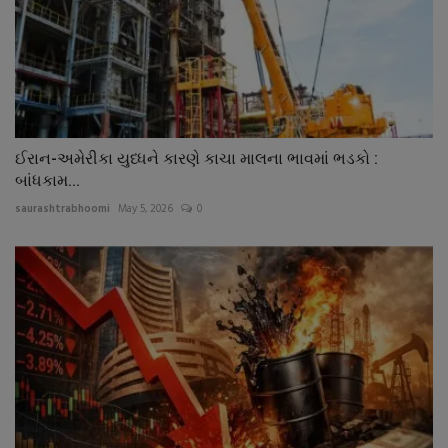
ઈરાન-અમેરીકા યુધ્ધને કારણે કાચા માલના ભાવમાં ભડકો :
બાંધકામ...
saurashtrabhoomi
May 5, 2026
0