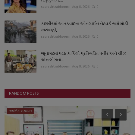
saurashtrabhoomi
Aug 8, 2026
0
કાશ્મીરમાં આતંકવાદના ઓનલાઈન નેટવર્ક સામે મોટી
કાર્યવાહી,...
saurashtrabhoomi
Aug 8, 2026
0
જૂનાગઢમાં ૫૮૪.૫ કિલો પ્રતિબંધિત પનીર અને ચીઝ
એનાલોગનાં...
saurashtrabhoomi
Aug 8, 2026
0
RANDOM POSTS
સ્થાનિક સમાચાર