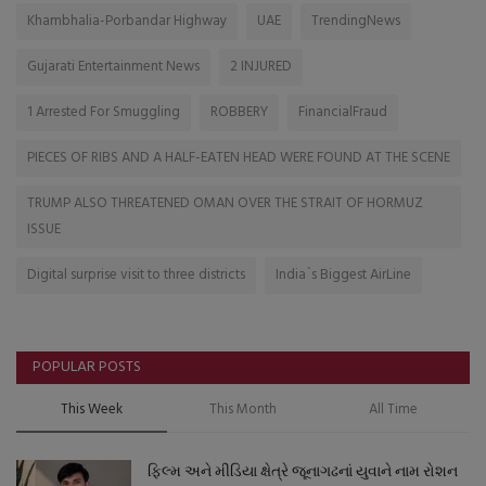
Khambhalia-Porbandar Highway
UAE
TrendingNews
Gujarati Entertainment News
2 INJURED
1 Arrested For Smuggling
ROBBERY
FinancialFraud
PIECES OF RIBS AND A HALF-EATEN HEAD WERE FOUND AT THE SCENE
TRUMP ALSO THREATENED OMAN OVER THE STRAIT OF HORMUZ
ISSUE
Digital surprise visit to three districts
India`s Biggest AirLine
POPULAR POSTS
This Week
This Month
All Time
ફિલ્મ અને મીડિયા ક્ષેત્રે જૂનાગઢનાં યુવાને નામ રોશન