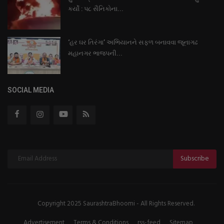
કર્યો : પ૮ સૈનિકોના...
‘હર ઘર તિરંગા’ અભિયાનને સફળ બનાવવા જૂનાગઢ
મહાનગર ભાજપની...
SOCIAL MEDIA
Subscribe
Copyright 2025 SaurashtraBhoomi - All Rights Reserved.
Advertisement
Terms & Conditions
rss-feed
Sitemap