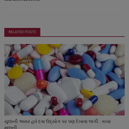
RELATED POSTS
યુધ્ધની અસર હવે દવા ઉદ્યોગ પર પણ દેખાવા લાગી : કાચા
માલની...