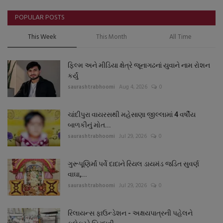
POPULAR POSTS
This Week
This Month
All Time
ફિલ્મ અને મીડિયા ક્ષેત્રે જૂનાગઢનાં યુવાને નામ રોશન
કર્યું
saurashtrabhoomi
Aug 4, 2026
0
ચાંદીપુરા વાયરસથી મહેસાણા જીલ્લામાં 4 વર્ષીય
બાળકીનું મોત...
saurashtrabhoomi
Jul 29, 2026
0
ગુરૂપૂણિર્માં પર્વે દાદાને રિયલ ડાયમંડ જડિત સુવર્ણ
વાઘા,...
saurashtrabhoomi
Jul 29, 2026
0
રિલાયન્સ ફાઉન્ડેશન - અક્ષયપાત્રની પહેલને