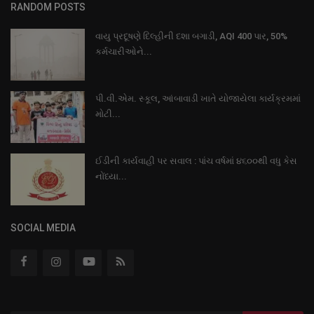
RANDOM POSTS
વાયુ પ્રદૂષણે દિલ્હીની દશા બગાડી, AQI 400 પાર, 50%
કર્મચારીઓને...
પી.વી.એમ. સ્કૂલ, આંબાવાડી ખાતે યોજાયેલા કાર્યક્રમમાં
મોટી...
ઈડીની કાર્યવાહી પર સવાલ : પાંચ વર્ષમાં ૪૬૦૦થી વધુ કેસ
નોંધ્યા...
SOCIAL MEDIA