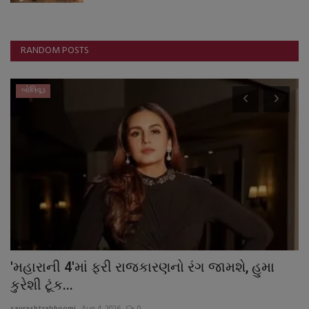
RANDOM POSTS
બોલિવૂડ
'મહારાની 4'માં ફરી રાજકારણનો રંગ જામશે, હુમા
'
કુરેશી ટૂંક...
દ
saurashtrabhoomi
Aug 4, 2026
0
sa