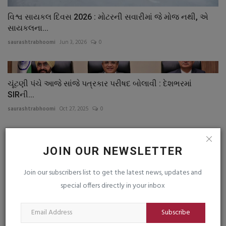
વિશ્વ સાયકલ દિવસ 2026 : મોટરની સવારીમાં જે મોજ નથી, એ
સાયકલના...
saurashtrabhoomi
Jun 3, 2026
0
ચૂંટણી પંચે આજે સાંજે પત્રકાર પરીષદ બોલાવી : દેશભરમાં
SIRની...
saurashtrabhoomi
Oct 27, 2025
0
COMMENTS
FACEBOOK COMMENTS
JOIN OUR NEWSLETTER
Name
Join our subscribers list to get the latest news, updates and
special offers directly in your inbox
Email
Subscribe