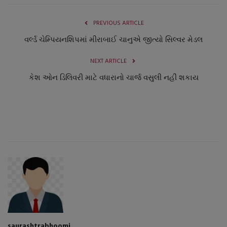
PREVIOUS ARTICLE
વર્લ્ડ ચેમ્પિયનશિપમાં મીરાબાઈ ચાનુએ જીત્યો સિલ્વર મેડલ
NEXT ARTICLE
કેશ ઓન ડિલિવરી માટે વધારાનો ચાર્જ વસુલી નહીં શકાય
saurashtrabhoomi