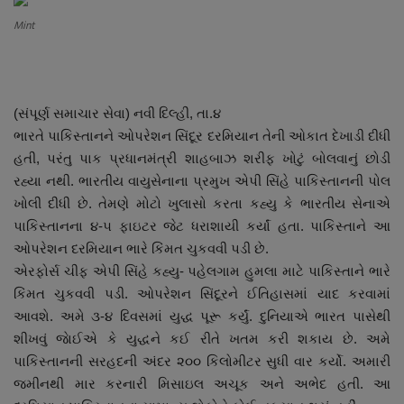
About Author
Mint
Contact
Dipotsav Special
(સંપૂર્ણ સમાચાર સેવા) નવી દિલ્હી, તા.૪
ભારતે પાકિસ્તાનને ઓપરેશન સિંદૂર દરમિયાન તેની ઓકાત દેખાડી દીધી
આંતરરાષ્ટ્રીય
હતી, પરંતુ પાક પ્રધાનમંત્રી શાહબાઝ શરીફ ખોટું બોલવાનું છોડી
રહ્યા નથી. ભારતીય વાયુસેનાના પ્રમુખ એપી સિંહે પાકિસ્તાનની પોલ
રાષ્ટ્રીય
ખોલી દીધી છે. તેમણે મોટો ખુલાસો કરતા કહ્યુ કે ભારતીય સેનાએ
પાકિસ્તાનના ૪-૫ ફાઇટર જેટ ધરાશાયી કર્યાં હતા. પાકિસ્તાને આ
ગુજરાત
ઓપરેશન દરમિયાન ભારે કિંમત ચુકવવી પડી છે.
એરફોર્સ ચીફ એપી સિંહે કહ્યુ- પહેલગામ હુમલા માટે પાકિસ્તાને ભારે
જુનાગઢ
કિંમત ચુકવવી પડી. ઓપરેશન સિંદૂરને ઈતિહાસમાં યાદ કરવામાં
આવશે. અમે ૩-૪ દિવસમાં યુદ્ધ પૂરૂ કર્યું. દુનિયાએ ભારત પાસેથી
Support US
શીખવું જાેઈએ કે યુદ્ધને કઈ રીતે ખતમ કરી શકાય છે. અમે
પાકિસ્તાનની સરહદની અંદર ૨૦૦ કિલોમીટર સુધી વાર કર્યો. અમારી
બજારના સમાચાર
જમીનથી માર કરનારી મિસાઇલ અચૂક અને અભેદ હતી. આ