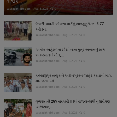
વૈશ્વિક...
saurashtrabhoomi
Aug 6, 2026
0
ઉંબરી-વાવડી-મોરાસા માર્ગનું ખાતમુહૂર્ત, રૂ. 5.77
કરોડના...
saurashtrabhoomi
Aug 6, 2026
0
અતીક અહેમદના સૌથી નાના પુત્ર અબાનનું માર્ગ
અકસ્માતમાં મોત,...
saurashtrabhoomi
Aug 6, 2026
0
કલ્યાણપુર તાલુકાને અછતગ્રસ્ત જાહેર કરવાની માંગ,
મામલતદારને...
saurashtrabhoomi
Aug 6, 2026
0
ગુજરાતની 289 સરકારી ITIમાં રાજ્યવ્યાપી વૃક્ષારોપણ
અભિયાન,...
saurashtrabhoomi
Aug 6, 2026
0