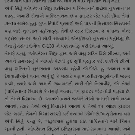
દરમિયાન પાકિસ્તાનના સામાન્ય લોકોને કોઈ નુકસાન થયું નહીં.
નાણાંકીય સમાચાર
એપી સિંહે ઓપરેશન સિંદૂર દરમિયાન પાકિસ્તાનને થયેલા નુકસાન પર
કહ્યુ, અમારી સેનાએ પાકિસ્તાનના ૪-૫ ફાઇટર જેટ પાડી દીધા. તેમાં
સ્થાનિક સમાચાર
JF-16 સામેલ હતું. ગુપ્ત રિપોર્ટ પ્રમાણે અમે પાકની મિસાઇલ સિસ્ટમને
પણ ભારે નુકસાન પહોંચાડ્યું. તેની ૪ રડાર સિસ્ટમ, ૨ કમાન્ડ એન્ડ
સ્પોર્ટ્સ
કંટ્રોલ સેન્ટર અને મોટી સંખ્યામાં એરફીલ્ડને નુકસાન પહોંચ્યું છે.
તેના હેંગર્સમાં ઉભેલા C-130 ને પણ તબાહ કરી દેવામાં આવ્યું.
રાશિફળ
તેમણે કહ્યું, "ઓપરેશન સિંદૂર દ્વારા અમે વાયુ શક્તિ વિશે શીખ્યા, અને
અમને સમજાયું કે આપણે કેટલી હદ સુધી પ્રહાર કરી શકીએ છીએ.
ગુનાખોરી
વાયુ શક્તિની સુસંગતતા અકબંધ રહેવી જાેઈએ. હું અમારા બધા
દેશવાસીઓને વચન આપું છું કે જ્યારે પણ ભારતીય વાયુસેનાની જરૂર
બોલિવૂડ
પડશે, ત્યારે અમે અમારી જવાબદારી સારી રીતે નિભાવીશું. જાે તેઓ
(પાકિસ્તાન) વિચારશે કે તેમણે અમારા ૧૫ ફાઇટર જેટ તોડી પાડ્યા છે,
સ્વાસ્થ્ય
તો તેમને વિચારવા દો. આગલી વખતે જ્યારે તેઓ અમારી સાથે લડવા
આવશે, ત્યારે તેઓ એવું વિચારીને આવશે કે તેઓ ૧૫ ઓછા ફાઇટર
જેટ લડશે. તેમની વિચારસરણી પરીકથાઓ જેવી છે."વાયુસેનાના વડા
એપી સિંહે કહ્યું કે, "પહલગામ હુમલા માટે પાકિસ્તાને ભારે કિંમત
ચૂકવી હતી. ઓપરેશન સિંદૂરને ઇતિહાસમાં યાદ રાખવામાં આવશે. અમે