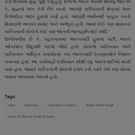
૩-૪ દિવસમાં યુદ્ધ પૂર્ણ કર્યું હતું. વિશ્વએ ભારત પાસેથી શીખવું જાેઈએ
કે, યુદ્ધનો અંત કેવી રીતે કરવો. આપણે પાકિસ્તાની ક્ષેત્રમાં ૨૦૦
કિલોમીટર અંદર હુમલો કર્યો હતો. આપણી જમીનથી પ્રહાર કરતી
મિસાઇલો અત્યંત સચોટ અને અભેદ્ય હતી. આમાં કોઈ પણ સામાન્ય
પાકિસ્તાની લોકોને કોઈ પણ જાતની જાનહાનિ થઈ નથી."
ઉલ્લેખનીય છે કે, પહલગામમાં આતંકવાદી હુમલા પછી, ભારતે
ઓપરેશન સિંદૂરથી બદલો લીધો હતો. સેનાએ પાકિસ્તાન અને
પાકિસ્તાન અધિકૃત કાશ્મીરમાં નવ આતંકવાદી ઠેકાણાઓને નિશાન
બનાવ્યા હતા. આ કાર્યવાહી દરમિયાન સોથી વધુ આતંકવાદીઓ માર્યા
ગયા હતા. જ્યારે પાકિસ્તાની સેનાએ દખલ કરી ત્યારે તેને પણ યોગ્ય
જવાબ આપવામાં આવ્યો હતો.
Tags:
India
Pakistan
Operation Sindoor
Amar Preet Singh
Chief Of The Air Staff Of India