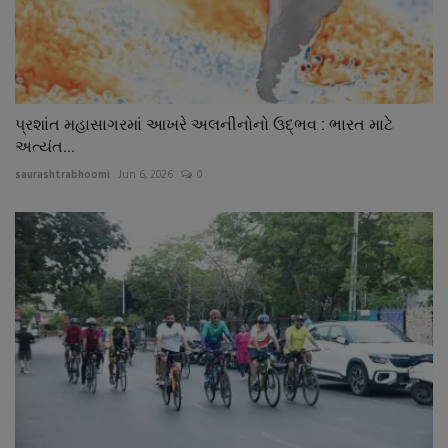
પ્રશાંત મહાસાગરમાં આખરે અલનીનોનો ઉદ્ભવ : ભારત માટે
અત્યંત...
saurashtrabhoomi
Jun 6, 2026
0