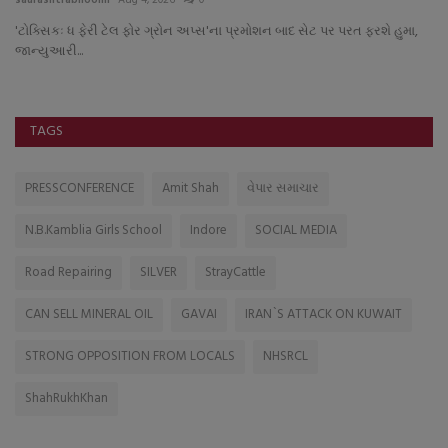
કેમ
'ટોક્સિકઃ ધ ફેરી ટેલ ફોર ગ્રોન અપ્સ'ના પ્રમોશન બાદ સેટ પર પરત ફરશે હુમા,
અલ
જાન્યુઆરી...
ત્ય
TAGS
PRESSCONFERENCE
Amit Shah
વેપાર સમાચાર
N.B.Kamblia Girls School
Indore
SOCIAL MEDIA
Road Repairing
SILVER
StrayCattle
CAN SELL MINERAL OIL
GAVAI
IRAN`S ATTACK ON KUWAIT
STRONG OPPOSITION FROM LOCALS
NHSRCL
ShahRukhKhan