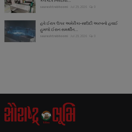
કલેક્ટરે બિરદાવી...
saurashtrabhoomi
Jul 29, 2026
0
હવે ઈરાક ઉપર અમેરીકા-સાઉદી અરબનો હવાઈ
હુમલો ઈરાન સમર્થીત...
saurashtrabhoomi
Jul 29, 2026
0