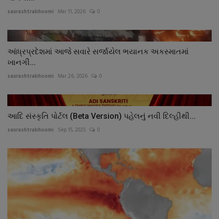
saurashtrabhoomi
Mar 11, 2026
0
આંધ્રપ્રદેશમાં આજે સવારે સર્જાયેલ ભયાનક અકસ્માતમાં
ખાનગી...
saurashtrabhoomi
Mar 26, 2026
0
આદિ સંસ્કૃતિ પોર્ટલ (Beta Version) પહેલનું નવી દિલ્હીથી...
saurashtrabhoomi
Sep 15, 2025
0