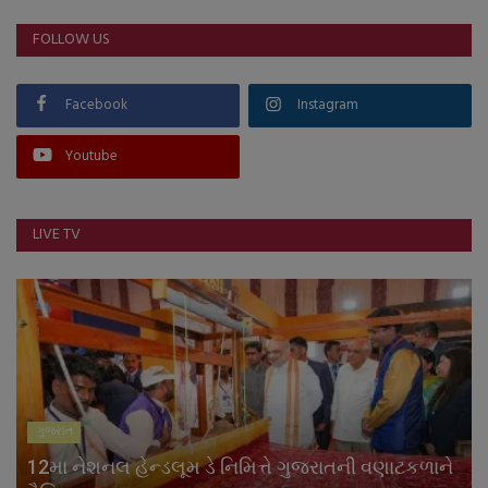
FOLLOW US
Facebook
Instagram
Youtube
LIVE TV
ગુજરાત
12મા નેશનલ હેન્ડલૂમ ડે નિમિત્તે ગુજરાતની વણાટકળાને