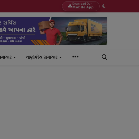
Download Our
Mobile App
સમાચાર
નાણાંકીય સમાચાર