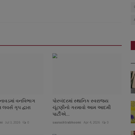
નાવડમાં વનવિભાગ
પોરબંદરમાં સ્થાનિક સ્વરાજ્ય
વર્સ ગૃપ દ્વારા
ચૂંટણીનો ગરમાવો આમ આદમી
પાર્ટીએ...
mi
Jul 3, 2026
0
saurashtrabhoomi
Apr 4, 2026
0