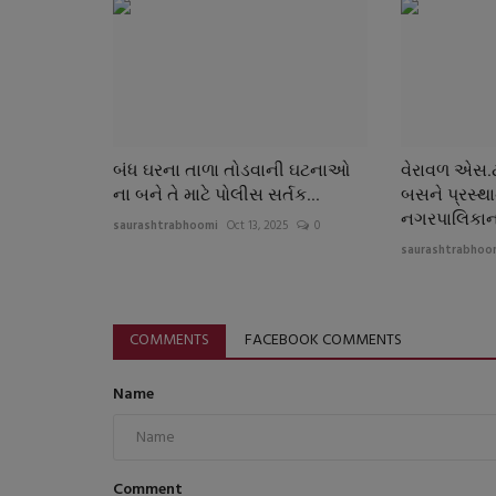
બંધ ઘરના તાળા તોડવાની ઘટનાઓ
વેરાવળ એસ.ટ
ના બને તે માટે પોલીસ સર્તક...
બસને પ્રસ્થ
નગરપાલિકાના
saurashtrabhoomi
Oct 13, 2025
0
saurashtrabhoo
COMMENTS
FACEBOOK COMMENTS
Name
Comment