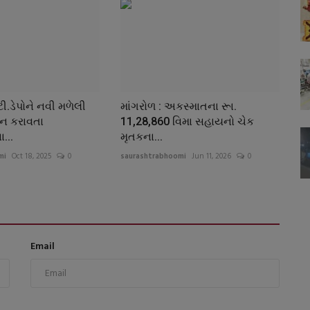
ી.ડેપોને નવી મળેલી
માંગરોળ : અકસ્માતના રૂા.
ાન કરાવતા
11,28,860 વિમા સહાયનો ચેક
...
મૃતકના...
mi
Oct 18, 2025
0
saurashtrabhoomi
Jun 11, 2026
0
Email