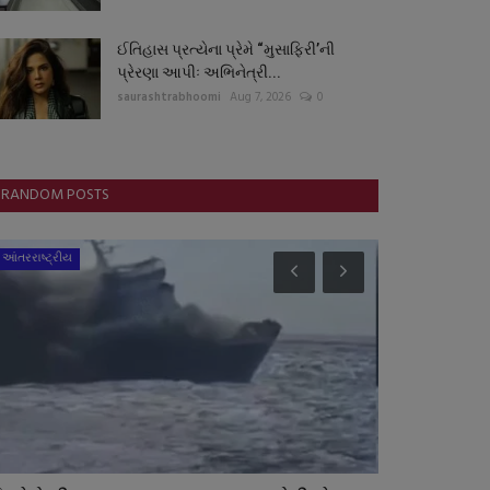
ઈતિહાસ પ્રત્યેના પ્રેમે “મુસાફિરી’ની
પ્રેરણા આપીઃ અભિનેત્રી...
saurashtrabhoomi
Aug 7, 2026
0
RANDOM POSTS
આંતરરાષ્ટ્રીય
ગુજરાત