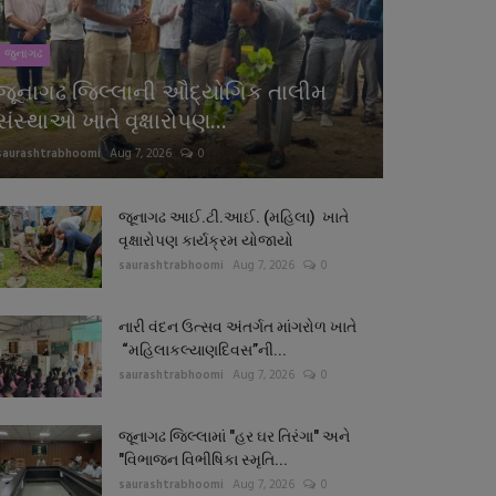
જુનાગઢ
જૂનાગઢ જિલ્લાની ઔદ્યોગિક તાલીમ
સંસ્થાઓ ખાતે વૃક્ષારોપણ...
saurashtrabhoomi
Aug 7, 2026
0
જૂનાગઢ આઈ.ટી.આઈ. (મહિલા) ખાતે
વૃક્ષારોપણ કાર્યક્રમ યોજાયો
saurashtrabhoomi
Aug 7, 2026
0
નારી વંદન ઉત્સવ અંતર્ગત માંગરોળ ખાતે
“મહિલાકલ્યાણદિવસ”ની...
saurashtrabhoomi
Aug 7, 2026
0
જૂનાગઢ જિલ્લામાં "હર ઘર તિરંગા" અને
"વિભાજન વિભીષિકા સ્મૃતિ...
saurashtrabhoomi
Aug 7, 2026
0