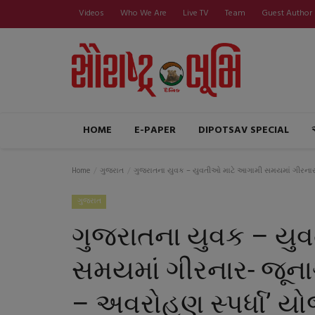
Videos
Who We Are
Live TV
Team
Guest Author
HOME
E-PAPER
DIPOTSAV SPECIAL
Home
ગુજરાત
ગુજરાતના યુવક – યુવતીઓ માટે આગામી સમયમાં ગીરનાર-
ગુજરાત
ગુજરાતના યુવક – યુ
સમયમાં ગીરનાર- જૂન
– અવરોહણ સ્પર્ધા’ યો