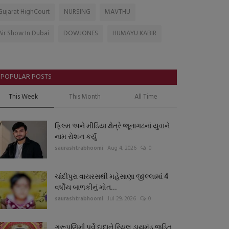
Gujarat HighCourt
NURSING
MAVTHU
Air Show In Dubai
DOWJONES
HUMAYU KABIR
POPULAR POSTS
This Week
This Month
All Time
ફિલ્મ અને મીડિયા ક્ષેત્રે જૂનાગઢનાં યુવાને
નામ રોશન કર્યું
saurashtrabhoomi
Aug 4, 2026
0
ચાંદીપુરા વાયરસથી મહેસાણા જીલ્લામાં 4
વર્ષીય બાળકીનું મોત...
saurashtrabhoomi
Jul 29, 2026
0
ગુરૂપૂણિર્માં પર્વે દાદાને રિયલ ડાયમંડ જડિત