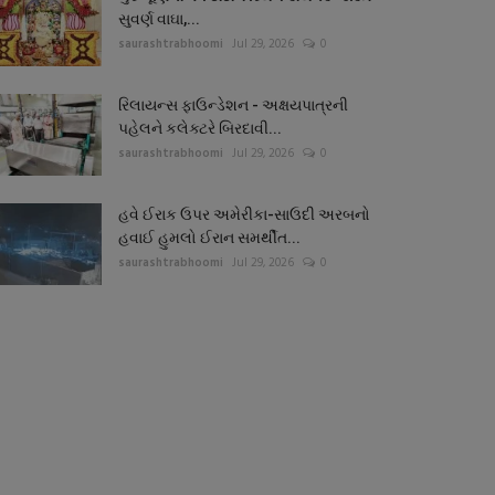
સુવર્ણ વાઘા,...
saurashtrabhoomi
Jul 29, 2026
0
રિલાયન્સ ફાઉન્ડેશન - અક્ષયપાત્રની
પહેલને કલેક્ટરે બિરદાવી...
saurashtrabhoomi
Jul 29, 2026
0
હવે ઈરાક ઉપર અમેરીકા-સાઉદી અરબનો
હવાઈ હુમલો ઈરાન સમર્થીત...
saurashtrabhoomi
Jul 29, 2026
0