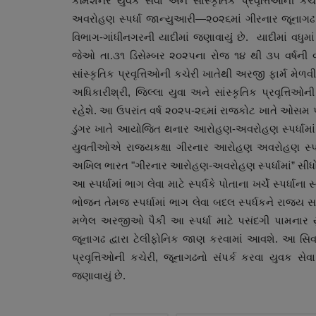
કમિશનર યુવક સેવા અને સાંસ્કૃતિક પ્રવૃત્તિઓની કચ
અવરોહણ સ્પર્ધા જાન્યુઆરી—૨૦૨૬માં ગીરનાર જૂનાગઢ ખ
વિભાગ-ગાંધીનગરની યાદીમાં જણાવાયું છે. યાદીમાં વધુમા
જેઓ તા.૩૧ ડિસેમ્બર ૨૦૨૫ના રોજ ૧૪ થી ૩૫ વર્ષની વ
સાંસ્કૃતિક પ્રવૃત્તિઓની કચેરી ખાતેથી અરજી ફાર્મ મેળવ
અધિકારીશ્રી, જિલ્લા યુવા અને સાંસ્કૃતિક પ્રવૃત્તિઓ
રહેશે. આ ઉપરાંત વર્ષ ૨૦૨૫-૨૬માં રાજકોટ ખાતે ઓસમ પર
ડુંગર ખાતે આયોજિત થનાર આરોહણ-અવરોહણ સ્પર્ધામાં જ
યુવતીઓએ રાજ્યકક્ષા ગીરનાર આરોહણ અવરોહણ સ્પર્ધામાં
અખિલ ભારત "ગીરનાર આરોહણ-અવરોહણ સ્પર્ધામાં” સીધો
ગુનાખોરી
આ સ્પર્ધામાં ભાગ લેવા માટે સ્પર્ધકે પોતાના ખર્ચે સ્પર્ધાન
ભોજન તેમજ સ્પર્ધામાં ભાગ લેવા બદલ સ્પર્ધકને રાજ્
મળેલ અરજીઓ પૈકી આ સ્પર્ધા માટે પસંદગી પામનાર યુ
જૂનાગઢ દ્વારા ટેલીફોનિક જાણ કરવામાં આવશે. આ સિવ
પ્રવૃત્તિઓની કચેરી, જૂનાગઢનો સંપર્ક કરવા યુવક સેવા 
જણાવાયું છે.