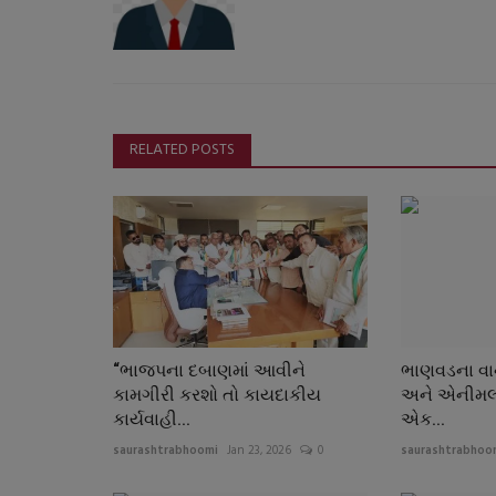
RELATED POSTS
“ભાજપના દબાણમાં આવીને
ભાણવડના વા
કામગીરી કરશો તો કાયદાકીય
અને એનીમલ લ
કાર્યવાહી...
એક...
saurashtrabhoomi
Jan 23, 2026
0
saurashtrabhoo