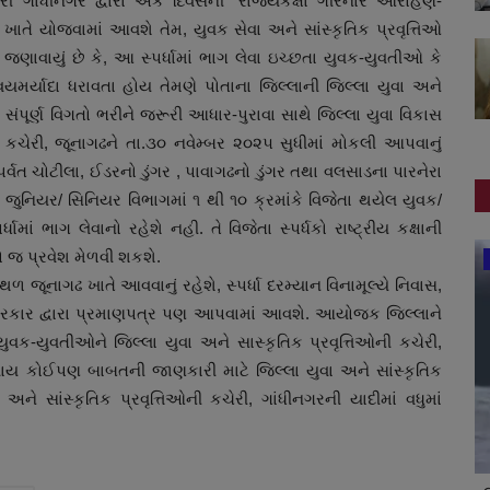
ેરી ગાંધીનગર દ્વારા એક દિવસની "રાજ્યકક્ષા ગીરનાર આરોહણ-
ાતે યોજવામાં આવશે તેમ, યુવક સેવા અને સાંસ્કૃતિક પ્રવૃત્તિઓ
ં જણાવાયું છે કે, આ સ્પર્ધામાં ભાગ લેવા ઇચ્છતા યુવક-યુવતીઓ કે
યમર્યાદા ધરાવતા હોય તેમણે પોતાના જિલ્લાની જિલ્લા યુવા અને
ી સંપૂર્ણ વિગતો ભરીને જરૂરી આધાર-પુરાવા સાથે જિલ્લા યુવા વિકાસ
ની કચેરી, જૂનાગઢને તા.૩૦ નવેમ્બર ૨૦૨૫ સુધીમાં મોકલી આપવાનું
્વત ચોટીલા, ઈડરનો ડુંગર , પાવાગઢનો ડુંગર તથા વલસાડના પારનેરા
ુનિયર/ સિનિયર વિભાગમાં ૧ થી ૧૦ ક્રમાંકે વિજેતા થયેલ યુવક/
 ભાગ લેવાનો રહેશે નહી. તે વિજેતા સ્પર્ધકો રાષ્ટ્રીય કક્ષાની
 જ પ્રવેશ મેળવી શકશે.
બોલિવૂડ
ા સ્થળ જૂનાગઢ ખાતે આવવાનું રહેશે, સ્પર્ધા દરમ્યાન વિનામૂલ્યે નિવાસ,
ય સરકાર દ્વારા પ્રમાણપત્ર પણ આપવામાં આવશે. આયોજક જિલ્લાને
વક-યુવતીઓને જિલ્લા યુવા અને સાસ્કૃતિક પ્રવૃત્તિઓની કચેરી,
ાય કોઈપણ બાબતની જાણકારી માટે જિલ્લા યુવા અને સાંસ્કૃતિક
અને સાંસ્કૃતિક પ્રવૃત્તિઓની કચેરી, ગાંધીનગરની યાદીમાં વધુમાં