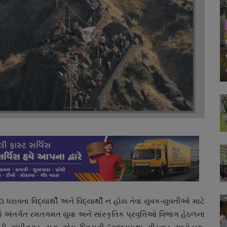
ા ધરાવતા વિદ્યાર્થી અને વિદ્યાર્થી ન હોય તેવા યુવક-યુવતીઓ માટે
 અંતર્ગત રમતગમત યુવા અને સાંસ્કૃતિક પ્રવૃત્તિઓ વિભાગ હેઠળના