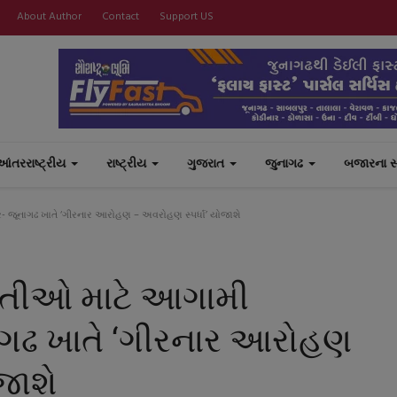
About Author
Contact
Support US
આંતરરાષ્ટ્રીય
રાષ્ટ્રીય
ગુજરાત
જુનાગઢ
બજારના 
 જૂનાગઢ ખાતે ‘ગીરનાર આરોહણ – અવરોહણ સ્પર્ધા’ યોજાશે
વતીઓ માટે આગામી
ાગઢ ખાતે ‘ગીરનાર આરોહણ
જાશે