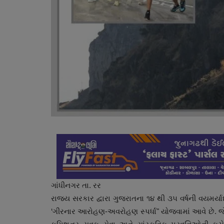
ગાંધીનગર તા. રર
રાજ્ય સરકાર દ્વારા ગુજરાતના ૧૪ થી ૩૫ વર્ષની વયમર્યાદ
‘ગીરનાર આરોહણ-અવરોહણ સ્પર્ધા" યોજવામાં આવે છે. જે