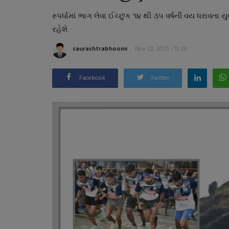
સ્પર્ધામાં ભાગ લેવા ઈચ્છુક ૧૪ થી ૩૫ વર્ષની વય ધરાવ
રહેશે
saurashtrabhoomi
Nov 22, 2025 - 12:29
Facebook
Twitter