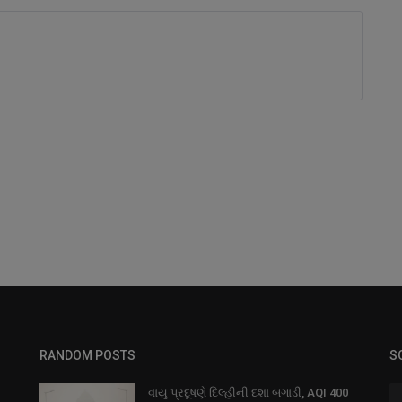
RANDOM POSTS
S
વાયુ પ્રદૂષણે દિલ્હીની દશા બગાડી, AQI 400