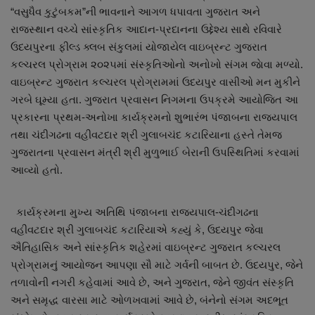
“વસુધૈવ કુટુંબકમ”ની ભાવનાને આગળ ધપાવતા ગુજરાત અને
નાણાંકીય સમાચાર
રાજસ્થાન વચ્ચે સાંસ્કૃતિક આદાન-પ્રદાનના ઉદ્દેશ્ય સાથે રવિવારે
ઉદયપુરના ફીલ્ડ ક્લબ સંકુલમાં યોજાયેલ વાઇબ્રન્ટ ગુજરાત
સ્થાનિક સમાચાર
કલ્ચરલ પ્રોગ્રામ ૨૦૨૫માં સંસ્કૃતિઓનો અનોખો સંગમ જાેવા મળ્યો.
વાઇબ્રન્ટ ગુજરાત કલ્ચરલ પ્રોગ્રામમાં ઉદયપુર વાસીઓ મન મુકીને
સ્પોર્ટ્સ
ગરબે ઘૂમ્યા હતા. ગુજરાત પ્રવાસન નિગમના ઉપક્રમે આયોજિત આ
પ્રકારના પ્રથમ-અનોખા કાર્યક્રમનો શુભારંભ પંજાબના રાજ્યપાલ
રાશિફળ
તથા ચંદીગઢના વહીવટદાર શ્રી ગુલાબચંદ કટારિયાના હસ્તે તેમજ
ગુજરાતના પ્રવાસન મંત્રી શ્રી મુળુભાઈ બેરાની ઉપસ્થિતિમાં કરવામાં
ગુનાખોરી
આવ્યો હતો.
બોલિવૂડ
કાર્યક્રમના મુખ્ય અતિથિ પંજાબના રાજ્યપાલ-ચંદીગઢના
વહીવટદાર શ્રી ગુલાબચંદ કટારિયાએ કહ્યું કે, ઉદયપુર જેવા
સ્વાસ્થ્ય
ઐતિહાસિક અને સાંસ્કૃતિક શહેરમાં વાઇબ્રન્ટ ગુજરાત કલ્ચરલ
પ્રોગ્રામનું આયોજન આપણા સૌ માટે ગર્વની બાબત છે. ઉદયપુર, જેને
તળાવોની નગરી કહેવામાં આવે છે, અને ગુજરાત, જેને જીવંત સંસ્કૃતિ
અને સમૃદ્ધ વારસા માટે ઓળખવામાં આવે છે, બંનેનો સંગમ અદભૂત