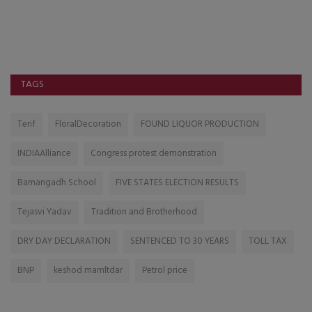
૯ પૈકી ૬ તાલુકામાં પ૦ ટકા કરતા પણ ઓછો વરસાદ : ચિંતાજનક સ્થિતી
TAGS
Terif
FloralDecoration
FOUND LIQUOR PRODUCTION
INDIAAlliance
Congress protest demonstration
Bamangadh School
FIVE STATES ELECTION RESULTS
Tejasvi Yadav
Tradition and Brotherhood
DRY DAY DECLARATION
SENTENCED TO 30 YEARS
TOLL TAX
BNP
keshod mamltdar
Petrol price