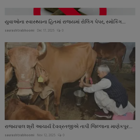
યુવાઓના સ્વાસ્થ્યના હિતમાં રાજ્યમાં રોલિંગ પેપર, સ્મોકિંગ...
saurashtrabhoomi
Dec 17, 2025
0
રાજ્યપાલ શ્રી આચાર્ય દેવવ્રતજીએ તાપી જિલ્લાના માણેકપુર...
saurashtrabhoomi
Nov 12, 2025
0