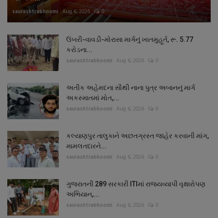
saurashtrabhoomi
Aug 6, 2026
0
ઉંબરી-વાવડી-મોરાસા માર્ગનું ખાતમુહૂર્ત, રૂ. 5.77
કરોડના...
saurashtrabhoomi
Aug 6, 2026
0
અતીક અહેમદના સૌથી નાના પુત્ર અબાનનું માર્ગ
અકસ્માતમાં મોત,...
saurashtrabhoomi
Aug 6, 2026
0
કલ્યાણપુર તાલુકાને અછતગ્રસ્ત જાહેર કરવાની માંગ,
મામલતદારને...
saurashtrabhoomi
Aug 6, 2026
0
ગુજરાતની 289 સરકારી ITIમાં રાજ્યવ્યાપી વૃક્ષારોપણ
અભિયાન,...
saurashtrabhoomi
Aug 6, 2026
0