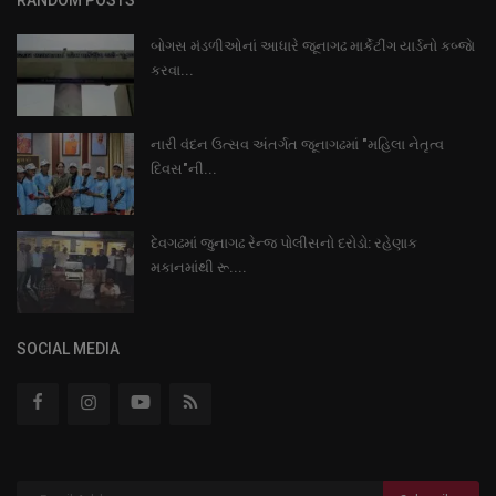
બોગસ મંડળીઓનાં આધારે જૂનાગઢ માર્કેટીંગ યાર્ડનો કબ્જાે
કરવા...
નારી વંદન ઉત્સવ અંતર્ગત જૂનાગઢમાં "મહિલા નેતૃત્વ
દિવસ"ની...
દેવગઢમાં જુનાગઢ રેન્જ પોલીસનો દરોડો: રહેણાક
મકાનમાંથી રૂ....
SOCIAL MEDIA