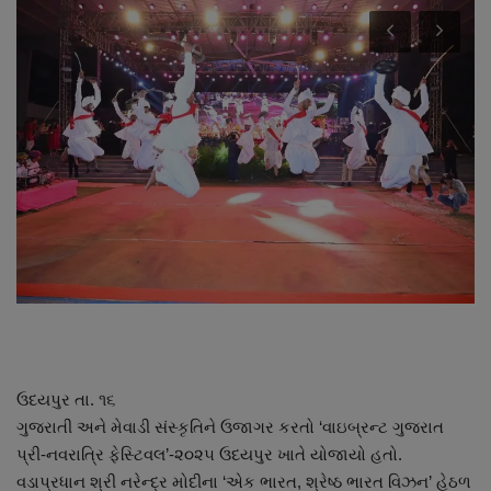
About Author
Contact
Dipotsav Special
આંતરરાષ્ટ્રીય
રાષ્ટ્રીય
ગુજરાત
જુનાગઢ
ઉદયપુર તા. ૧૬
Support US
ગુજરાતી અને મેવાડી સંસ્કૃતિને ઉજાગર કરતો ‘વાઇબ્રન્ટ ગુજરાત
પ્રી-નવરાત્રિ ફેસ્ટિવલ’-૨૦૨૫ ઉદયપુર ખાતે યોજાયો હતો.
બજારના સમાચાર
વડાપ્રધાન શ્રી નરેન્દ્ર મોદીના ‘એક ભારત, શ્રેષ્ઠ ભારત વિઝન’ હેઠળ