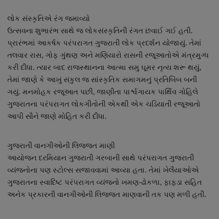
લોક સંસ્કૃતિએ રંગ જમાવ્યો
ઉત્સવના શુભારંભ સાથે જ લોકસંસ્કૃતિની રંગત છવાઈ ગઈ હતી.
પ્રારંભમાં આકર્ષક પરંપરાગત ગુજરાતી લોક પ્રદર્શન યોજાયું. તેમાં
તલવાર રાસ, ગોફ ગુંથણ અને મણિયારો રાસની રજૂઆતોએ મંત્રમુગ્ધ
કરી દીધા. ત્યાર બાદ રાજસ્થાનના આત્મા સમુ ઘૂમર નૃત્ય શરૂ થયું,
તેમાં જાણે કે આખું સંકુલ જ સાંસ્કૃતિક સમાગમનું પ્રતિબિંબ બની
ગયું. મનમોહક રજૂઆત પછી, જાણીતા પાર્શ્વગાયક પાર્થિવ ગોહિલે
ગુજરાતના પરંપરાગત લોકગીતોની એકથી એક ચડિયાતી રજૂઆતો
આપી સૌને જાણે મોહિત કરી દીધા.
ગુજરાતી વાનગીઓની લિજ્જત માણી
આયોજન દરમિયાન ગુજરાતી ગરબાની સાથે પરંપરાગત ગુજરાતી
વ્યંજનોના પણ સ્ટોલ્સ સજાવવામાં આવ્યા હતા. તેમાં ખેલૈયાઓએ
ગુજરાતના સ્વાદિષ્ટ પરંપરાગત વ્યંજનો ખમણ-ઢોકળા, ફાફડા સહિત
અનેક પ્રકારની વાનગીઓની લિજ્જત માણવાની તક પણ મળી હતી.