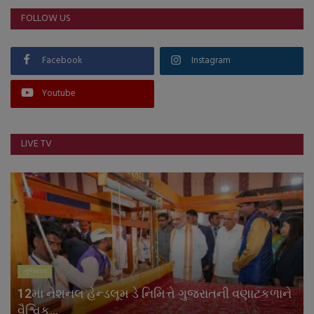
FOLLOW US
Facebook
Instagram
Youtube
LIVE TV
ગુજરાત
12મા નેશનલ હેન્ડલૂમ ડે નિમિત્તે ગુજરાતની વણાટકળાને
વૈશ્વિક...