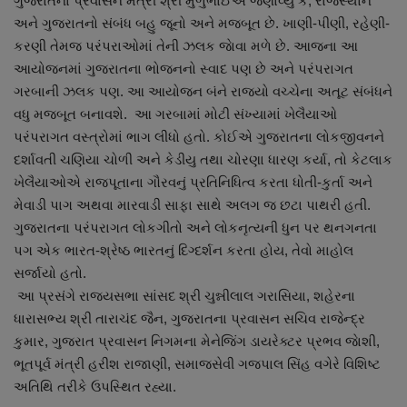
ગુજરાતના પ્રવાસન મંત્રી શ્રી મુળુભાઈએ જણાવ્યુ કે, રાજસ્થાન
અને ગુજરાતનો સંબંધ બહુ જૂનો અને મજબૂત છે. ખાણી-પીણી, રહેણી-
કરણી તેમજ પરંપરાઓમાં તેની ઝલક જાેવા મળે છે. આજના આ
આયોજનમાં ગુજરાતના ભોજનનો સ્વાદ પણ છે અને પરંપરાગત
ગરબાની ઝલક પણ. આ આયોજન બંને રાજ્યો વચ્ચેના અતૂટ સંબંધને
વધુ મજબૂત બનાવશે. આ ગરબામાં મોટી સંખ્યામાં ખેલૈયાઓ
પરંપરાગત વસ્ત્રોમાં ભાગ લીધો હતો. કોઈએ ગુજરાતના લોકજીવનને
દર્શાવતી ચણિયા ચોળી અને કેડીયુ તથા ચોરણા ધારણ કર્યા, તો કેટલાક
ખેલૈયાઓએ રાજપૂતાના ગૌરવનું પ્રતિનિધિત્વ કરતા ધોતી-કુર્તા અને
મેવાડી પાગ અથવા મારવાડી સાફા સાથે અલગ જ છટા પાથરી હતી.
ગુજરાતના પરંપરાગત લોકગીતો અને લોકનૃત્યની ધુન પર થનગનતા
પગ એક ભારત-શ્રેષ્ઠ ભારતનું દિગ્દર્શન કરતા હોય, તેવો માહોલ
સર્જાયો હતો.
આ પ્રસંગે રાજ્યસભા સાંસદ શ્રી ચુન્નીલાલ ગરાસિયા, શહેરના
ધારાસભ્ય શ્રી તારાચંદ જૈન, ગુજરાતના પ્રવાસન સચિવ રાજેન્દ્ર
કુમાર, ગુજરાત પ્રવાસન નિગમના મેનેજિંગ ડાયરેક્ટર પ્રભવ જાેશી,
ભૂતપૂર્વ મંત્રી હરીશ રાજાણી, સમાજસેવી ગજપાલ સિંહ વગેરે વિશિષ્ટ
અતિથિ તરીકે ઉપસ્થિત રહ્યા.