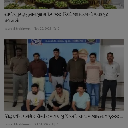
સાળંગપુર હનુમાનજી મંદિરે ૨૦૦ કિલો જામફળનો અન્નકૂટ
ધરાવાયો
saurashtrabhoomi
Nov 29, 2025
0
સિંહદર્શન પરમિટ કૌભાંડ: બલ્ક બુકિંગથી કાળા બજારમાં ૧૨,૦૦૦...
saurashtrabhoomi
Oct 14, 2025
0