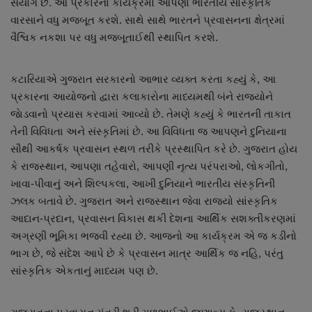
સંયોગ છે. આ પ્રકારના કાર્યક્રમો આપણા ભારતીય સાંસ્કૃતિક
વારસાને વધુ મજબૂત કરશે. સાથે સાથે ભારતને પ્રવાસનના ક્ષેત્રમાં
વૈશ્વિક નકશા પર વધુ મજબૂતાઈથી સ્થાપિત કરશે.
કટારિયાએ ગુજરાત સરકારનો આભાર વ્યક્ત કરતા કહ્યું કે, આ
પ્રકારના આયોજનો દ્વારા કલાકારોના માધ્યમથી બંને રાજ્યોને
જાેડવાનો પ્રયાસ કરવામાં આવ્યો છે. તેમણે કહ્યું કે ભારતની તાકાત
તેની વિવિધતા અને સંસ્કૃતિમાં છે. આ વિવિધતા જ આપણને દુનિયાના
સૌથી આકર્ષક પ્રવાસન સ્થળ તરીકે પ્રસ્થાપિત કરે છે. ગુજરાત હોય
કે રાજસ્થાન, આપણા તહેવારો, આપણી નૃત્ય પરંપરાઓ, લોકગીતો,
ખાવા-પીવાનું અને શિલ્પકલા, આખી દુનિયાને ભારતીય સંસ્કૃતિની
ઝલક બતાવે છે. ગુજરાત અને રાજસ્થાન જેવા રાજ્યો સાંસ્કૃતિક
આદાન-પ્રદાન, પ્રવાસન વિકાસ થકી દેશના આર્થિક સશક્તીકરણમાં
અગ્રણી ભૂમિકા ભજવી રહ્યા છે. આજનો આ કાર્યક્રમ એ જ કડીનો
ભાગ છે, જે સંદેશ આપે છે કે પ્રવાસન માત્ર આર્થિક જ નહિ, પરંતુ
સાંસ્કૃતિક એકતાનું માધ્યમ પણ છે.