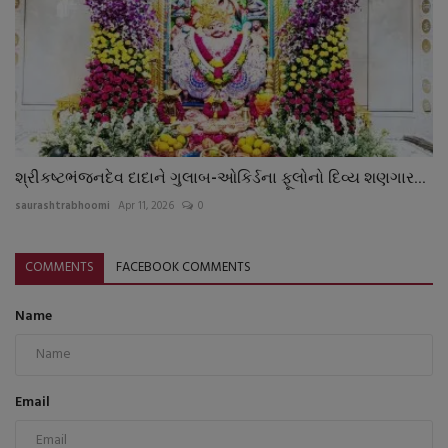
શ્રીકષ્ટભંજનદેવ દાદાને ગુલાબ-ઓકિર્ડના ફૂલોનો દિવ્ય શણગાર...
saurashtrabhoomi
Apr 11, 2026
0
COMMENTS
FACEBOOK COMMENTS
Name
Email