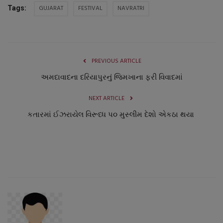
GUJARAT
FESTIVAL
NAVRATRI
Tags:
PREVIOUS ARTICLE
અમદાવાદના દરિયાપુરનું જિમખાના ફરી વિવાદમાં
NEXT ARTICLE
કતારમાં ઈઝરાયેલ વિરૂધ્ધ પ૦ મુસ્લીમ દેશો એકઠા થયા