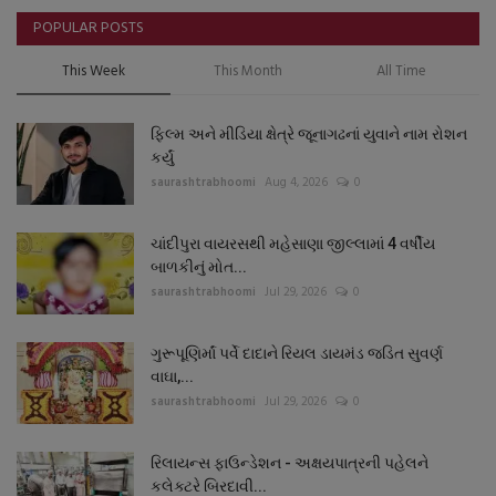
POPULAR POSTS
This Week
This Month
All Time
ફિલ્મ અને મીડિયા ક્ષેત્રે જૂનાગઢનાં યુવાને નામ રોશન
કર્યું
saurashtrabhoomi
Aug 4, 2026
0
ચાંદીપુરા વાયરસથી મહેસાણા જીલ્લામાં 4 વર્ષીય
બાળકીનું મોત...
saurashtrabhoomi
Jul 29, 2026
0
ગુરૂપૂણિર્માં પર્વે દાદાને રિયલ ડાયમંડ જડિત સુવર્ણ
વાઘા,...
saurashtrabhoomi
Jul 29, 2026
0
રિલાયન્સ ફાઉન્ડેશન - અક્ષયપાત્રની પહેલને
કલેક્ટરે બિરદાવી...