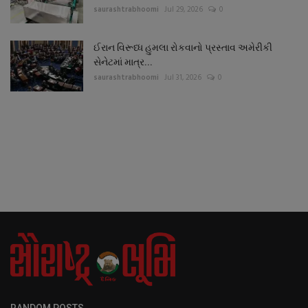
saurashtrabhoomi
Jul 29, 2026
0
ઈરાન વિરૂધ્ધ હુમલા રોકવાનો પ્રસ્તાવ અમેરીકી
સેનેટમાં માત્ર...
saurashtrabhoomi
Jul 31, 2026
0
RANDOM POSTS