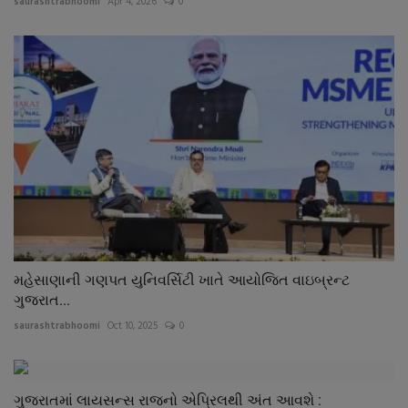
saurashtrabhoomi
Apr 4, 2026
0
મહેસાણાની ગણપત યુનિવર્સિટી ખાતે આયોજિત વાઇબ્રન્ટ
ગુજરાત...
saurashtrabhoomi
Oct 10, 2025
0
ગુજરાતમાં લાયસન્સ રાજનો એપ્રિલથી અંત આવશે :