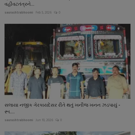
વહીવટતંત્રને...
saurashtrabhoomi
Feb 5, 2026
0
સલાયા નજીક ગેરકાયદેસર રીતે થતું ખનીજ ખનન ઝડપાયું -
રૂા....
saurashtrabhoomi
Jun 10, 2026
0