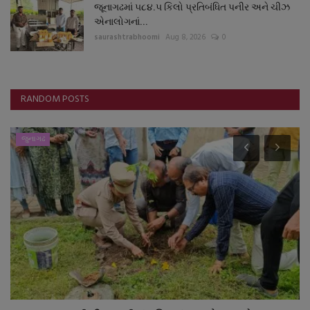
જૂનાગઢમાં ૫૮૪.૫ કિલો પ્રતિબંધિત પનીર અને ચીઝ
એનાલોગનાં...
saurashtrabhoomi
Aug 8, 2026
0
RANDOM POSTS
જુનાગઢ