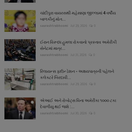
ચાંદીપુરા વાયરસથી મહેસાણા જીલ્લામાં 4 વર્ષીય
બાળકીનું મોત...
saurashtrabhoomi
Jul 29, 2026
0
ઈરાન વિરૂધ્ધ હુમલા રોકવાનો પ્રસ્તાવ અમેરીકી
સેનેટમાં માત્ર...
saurashtrabhoomi
Jul 31, 2026
0
રિલાયન્સ ફાઉન્ડેશન - અક્ષયપાત્રની પહેલને
કલેક્ટરે બિરદાવી...
saurashtrabhoomi
Jul 29, 2026
0
એઆઈ અને રોબોટ્સ વિના અમેરીકા ૧૦૦૦ ટકા
દેવાળીયુ થઈ જશે :...
saurashtrabhoomi
Jul 30, 2026
0