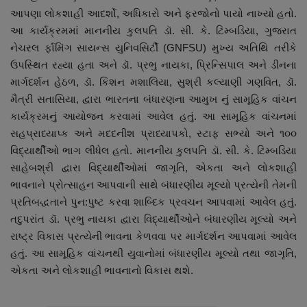
આપણા લોકશાહી આદર્શો, અધિકારો અને ફરજોનો પાયો નાખ્યો હતો.
નાણાંકીય સમાચાર
આ કાર્યક્રમમાં માનનીય કુલપતિ ડૉ. સી. કે. ટિમ્બડિયા, ગુજરાત
નેચરલ ર્ફામિંગ સાયન્સ યુનિવસિર્ટી (GNFSU) મુખ્ય અતિથિ તરીકે
સ્થાનિક સમાચાર
ઉપસ્થિત રહ્યા હતા અને ડૉ. પ્રભુ નાયકા, પ્રિન્સિપાલ અને ડીનના
માર્ગદર્શન હેઠળ, ડૉ. કિશન મશાલિયા, સુશ્રી કલ્યાણી ગણવિત, ડૉ.
સ્પોર્ટ્સ
મૈત્રી સતાસિયા, દ્વારા ભારતના બંધારણના આમુખ નું સામૂહિક વાંચન
કાર્યક્રમનું આયોજન કરવામાં આવેલ હતું. આ સામૂહિક વાંચનમાં
રાશિફળ
સહપ્રાધ્યાપ્ક અને મદદનીશ પ્રાધ્યાપકો, સ્ટાફ સભ્યો અને ૧૦૦
વિદ્યાર્થીઓ ભાગ લીધેલ હતો. માનનીય કુલપતિ ડૉ. સી. કે. ટિમ્બડિયા
ગુનાખોરી
સાહેબશ્રી દ્વારા વિદ્યાર્થીઓમાં જાગૃતિ, એકતા અને લોકશાહી
ભાવનાને પ્રોત્સાહન આપવાની સાથે બંધારણીય મૂલ્યો પ્રત્યેની તેમની
બોલિવૂડ
પ્રતિબદ્ધતાને પુન:પુષ્ટ કરવા શાબ્દિક પ્રવચન આપવામાં આવેલ હતું.
તદુપરાંત ડૉ. પ્રભુ નાયકા દ્વારા વિદ્યાર્થીઓને બંધારણીય મૂલ્યો અને
સ્વાસ્થ્ય
રાષ્ટ્ર વિકાસ પ્રત્યેની ભાવના કેળવવા પર માર્ગદર્શન આપવામાં આવેલ
હતું. આ સામૂહિક વાંચનથી યુવાનોમાં બંધારણીય મૂલ્યો તથા જાગૃતિ,
એકતા અને લોકશાહી ભાવનાનો વિકાસ થશે.