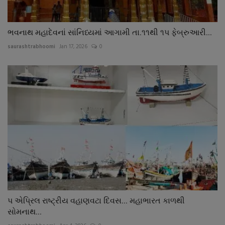
ભવનાથ મહાદેવનાં સાંનિધ્યમાં આગામી તા.૧૧થી ૧પ ફેબ્રુઆરી...
saurashtrabhoomi
Jan 17, 2026
0
પ એપ્રિલ રાષ્ટ્રીય વહાણવટા દિવસ... મહાભારત કાળથી
સોમનાથ...