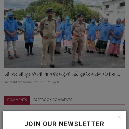
સીલ્વર સી ફૂડ કંપની ના વર્કર બહેનો માટે હાર્બર મરીન પોલીસ,...
saurashtrabhoomi
Oct 27, 2025
0
COMMENTS
FACEBOOK COMMENTS
Name
JOIN OUR NEWSLETTER