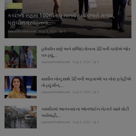
ગુજરાત
કચ્છના રણમાં 100થી વધુ માનવ હાડપિંજરો મળ્યા,
પ્રાચીન વસાહતના...
saurashtrabhoomi
Aug 8, 2026
0
હર્ષવર્ધન રાણે અને સંજિદા શેખના ડેટિંગની ચર્ચાએ જોર
પકડ્યું,...
saurashtrabhoomi
Aug 8, 2026
0
યાસીન બોનૂ સાથે ડેટિંગની અફવાઓ પર નોરા ફતેહીએ
તોડ્યું મૌન,...
saurashtrabhoomi
Aug 8, 2026
0
કાશ્મીરમાં આતંકવાદના ઓનલાઈન નેટવર્ક સામે મોટી
કાર્યવાહી,...
saurashtrabhoomi
Aug 8, 2026
0