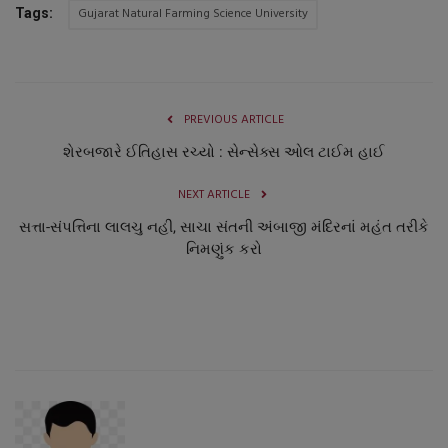
Gujarat Natural Farming Science University
Tags:
PREVIOUS ARTICLE
શેરબજારે ઈતિહાસ રચ્યો : સેન્સેક્સ ઓલ ટાઈમ હાઈ
NEXT ARTICLE
સત્તા-સંપત્તિના લાલચુ નહી, સાચા સંતની અંબાજી મંદિરનાં મહંત તરીકે
નિમણુંક કરો