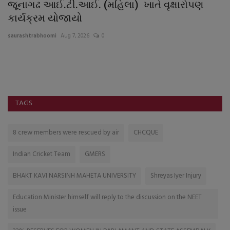
જૂનાગઢ આઈ.ટી.આઈ. (મહિલા) ખાતે વૃક્ષારોપણ
હ
કાર્યક્રમ યોજાયો
જો
saurashtrabhoomi
Aug 7, 2026
0
sa
પુ
અગ
TAGS
8 crew members were rescued by air
CHCQUE
Indian Cricket Team
GMERS
BHAKT KAVI NARSINH MAHETA UNIVERSITY
Shreyas Iyer Injury
Education Minister himself will reply to the discussion on the NEET
issue