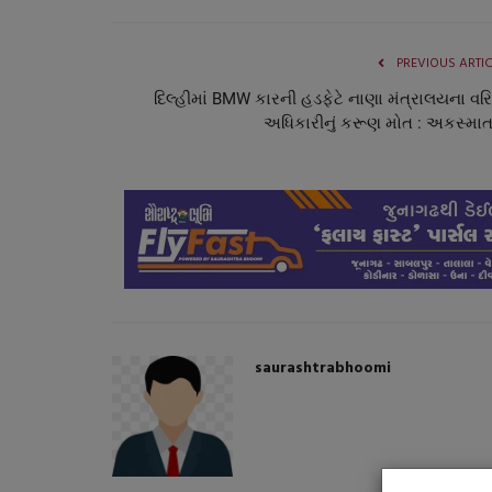
PREVIOUS ARTI
દિલ્હીમાં BMW કારની હડફેટે નાણા મંત્રાલયના વરિષ
અધિકારીનું કરૂણ મોત : અકસ્માત.
સ્પોર્ટ્સ
saurashtrabhoomi