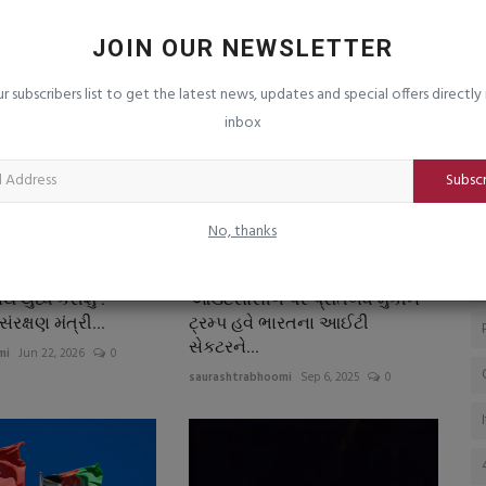
 AQI 400
જૂનાગઢમાં જલારામ મંદિરનું નિર્માણ કાર્ય
ક
કયારે પૂર્ણ થશે...
ક
JOIN OUR NEWSLETTER
saurashtrabhoomi
Aug 7, 2026
0
sa
ur subscribers list to get the latest news, updates and special offers directly 
નિજ મંદિરમાં જલારામ બાપાની પધરામણી માટેની મંદિરની સમય મર્યાદા
અપ
inbox
અપાતી નથી : ભાવિકોમાં...
વળ
Subsc
No, thanks
 યુધ્ધ કરીશું :
આઉટસોર્સીંગ પર પ્રતિબંધ મુકીને
ંરક્ષણ મંત્રી...
ટ્રમ્પ હવે ભારતના આઈટી
સેકટરને...
mi
Jun 22, 2026
0
saurashtrabhoomi
Sep 6, 2025
0