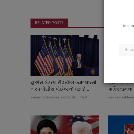
વાયુ પ્રદૂષણે દિલ્હીની દશા બગાડી,
પાર, 50% કર્મચારીઓને...
saurashtrabhoomi
Nov 24, 2025
0
RELATED POSTS
Join o
દિલ્હીમાં હાલમાં GRAP-3 પ્રતિબંધો લાગુ છે
યુએસ ફેડરલ રીઝર્વએ વ્યાજદરમાં
અમે ભારત સાથે
૦.રપ બેસીસ પોઈન્ટનો ઘટાડો...
પાકિસ્તાનના સ
saurashtrabhoomi
Oct 30, 2025
0
saurashtrabhoo