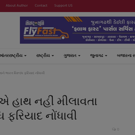
About Author
Contact
Support US
આંતરરાષ્ટ્રીય
રાષ્ટ્રીય
ગુજરાત
જુનાગઢ
બજારના 
ને ભારત વિરૂધ્ધ ફરિયાદ નોંધાવી
એ હાથ નહીં મીલાવતા
્ધ ફરિયાદ નોંધાવી
0