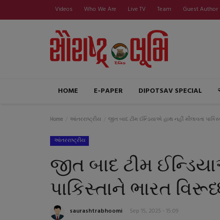
Videos
Who We Are
Live TV
Team
Guest Author
HOME
E-PAPER
DIPOTSAV SPECIAL
Home
આંતરરાષ્ટ્રીય
જીત બાદ ટીમ ઈન્ડિયાએ હાથ નહીં મીલાવતા પાકિસ્તા
આંતરરાષ્ટ્રીય
જીત બાદ ટીમ ઈન્ડિયા
પાકિસ્તાને ભારત વિરૂધ
saurashtrabhoomi
Sep 15, 2025 - 15:09