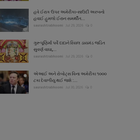
હવે ઈરાક ઉપર અમેરીકા-સાઉદી અરબનો
હવાઈ હુમલો ઈરાન સમર્થીત...
saurashtrabhoomi
Jul 29, 2026
0
ગુરૂપૂણિર્માં પર્વે દાદાને રિયલ ડાયમંડ જડિત
સુવર્ણ વાઘા,...
saurashtrabhoomi
Jul 29, 2026
0
એઆઈ અને રોબોટ્સ વિના અમેરીકા ૧૦૦૦
ટકા દેવાળીયુ થઈ જશે :...
saurashtrabhoomi
Jul 30, 2026
0