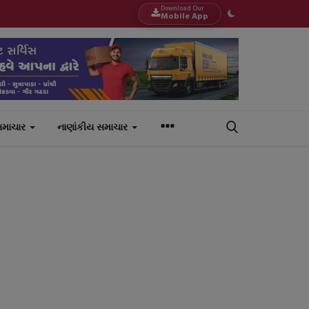
Download Our
Mobile App
સમાચાર
નાણાંકીય સમાચાર