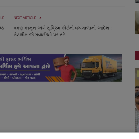
CLE
NEXT ARTICLE
્ઠ
વકફ કાનુન અંગે સુપ્રિમ કોર્ટનો વચગાળાનો આદેશ :
..
કેટલીક જાેગવાઈઓ પર સ્ટે
જુનાગઢ