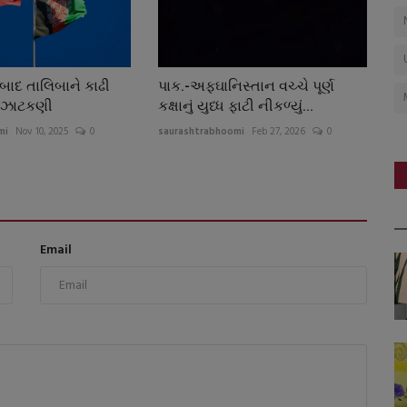
ક બાદ તાલિબાને કાઢી
પાક.-અફઘાનિસ્તાન વચ્ચે પૂર્ણ
ી ઝાટકણી
કક્ષાનું યુધ્ધ ફાટી નીકળ્યું...
mi
Nov 10, 2025
0
saurashtrabhoomi
Feb 27, 2026
0
Email