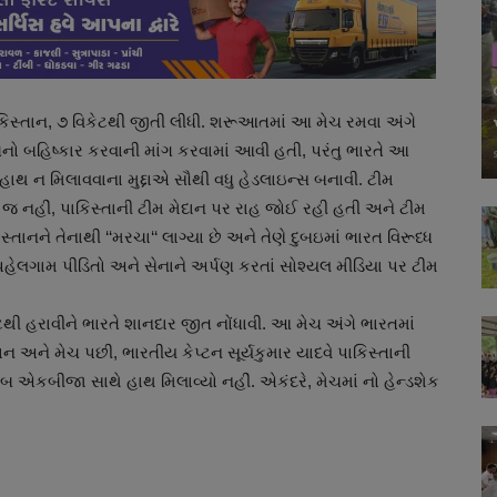
કિસ્તાન, ૭ વિકેટથી જીતી લીધી. શરૂઆતમાં આ મેચ રમવા અંગે
નો બહિષ્કાર કરવાની માંગ કરવામાં આવી હતી, પરંતુ ભારતે આ
 હાથ ન મિલાવવાના મુદ્દાએ સૌથી વધુ હેડલાઇન્સ બનાવી. ટીમ
 જ નહીં, પાકિસ્તાની ટીમ મેદાન પર રાહ જોઈ રહી હતી અને ટીમ
તાનને તેનાથી ‘‘મરચા‘‘ લાગ્યા છે અને તેણે દુબઇમાં ભારત વિરૂધ્ધ
ને પહેલગામ પીડિતો અને સેનાને અર્પણ કરતાં સોશ્યલ મીડિયા પર ટીમ
થી હરાવીને ભારતે શાનદાર જીત નોંધાવી. આ મેચ અંગે ભારતમાં
અને મેચ પછી, ભારતીય કેપ્ટન સૂર્યકુમાર યાદવે પાકિસ્તાની
એકબીજા સાથે હાથ મિલાવ્યો નહીં. એકંદરે, મેચમાં નો હેન્ડશેક