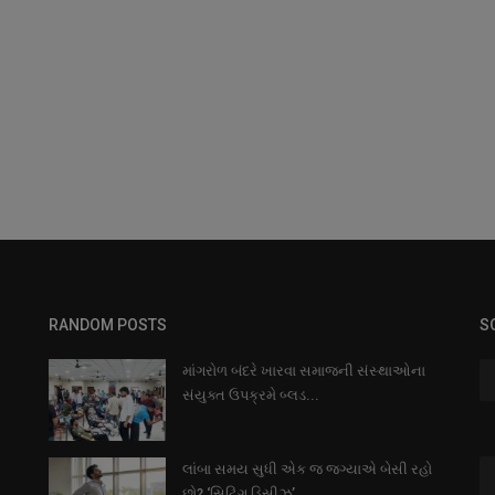
RANDOM POSTS
S
માંગરોળ બંદરે ખારવા સમાજની સંસ્થાઓના
સંયુક્ત ઉપક્રમે બ્લડ...
લાંબા સમય સુધી એક જ જગ્યાએ બેસી રહો
છો? ‘સિટિંગ ડિસીઝ’...