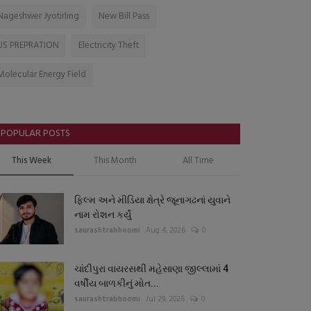
Nageshwer Jyotirling
New Bill Pass
US PREPRATION
Electricity Theft
Molecular Energy Field
POPULAR POSTS
This Week
This Month
All Time
ફિલ્મ અને મીડિયા ક્ષેત્રે જૂનાગઢનાં યુવાને
નામ રોશન કર્યું
saurashtrabhoomi
Aug 4, 2026
0
ચાંદીપુરા વાયરસથી મહેસાણા જીલ્લામાં 4
વર્ષીય બાળકીનું મોત...
saurashtrabhoomi
Jul 29, 2026
0