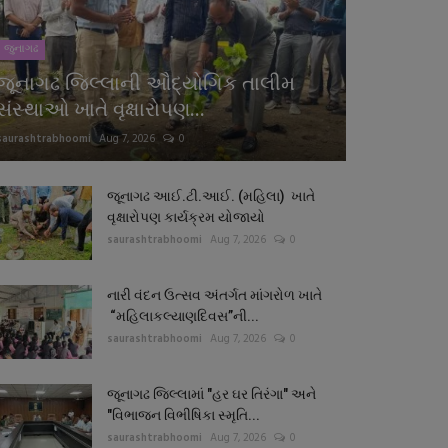
જુનાગઢ
જૂનાગઢ જિલ્લાની ઔદ્યોગિક તાલીમ
સંસ્થાઓ ખાતે વૃક્ષારોપણ...
saurashtrabhoomi
Aug 7, 2026
0
જૂનાગઢ આઈ.ટી.આઈ. (મહિલા) ખાતે
વૃક્ષારોપણ કાર્યક્રમ યોજાયો
saurashtrabhoomi
Aug 7, 2026
0
નારી વંદન ઉત્સવ અંતર્ગત માંગરોળ ખાતે
“મહિલાકલ્યાણદિવસ”ની...
saurashtrabhoomi
Aug 7, 2026
0
જૂનાગઢ જિલ્લામાં "હર ઘર તિરંગા" અને
"વિભાજન વિભીષિકા સ્મૃતિ...
saurashtrabhoomi
Aug 7, 2026
0