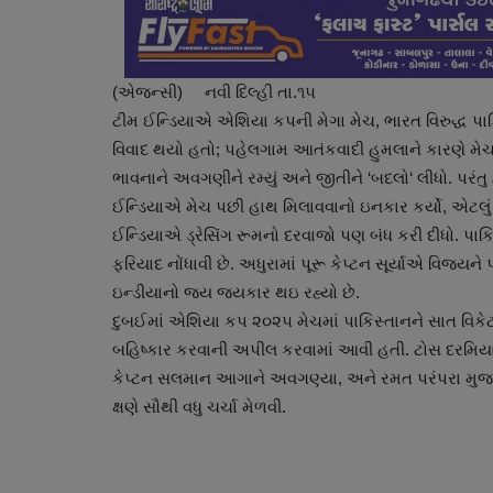
(એજન્સી) નવી દિલ્હી તા.૧૫
ટીમ ઈન્ડિયાએ એશિયા કપની મેગા મેચ, ભારત વિરુદ્ધ પા
વિવાદ થયો હતો; પહેલગામ આતંકવાદી હુમલાને કારણે મેચ
ભાવનાને અવગણીને રમ્યું અને જીતીને ‘બદલો‘ લીધો. પરંતુ
ઈન્ડિયાએ મેચ પછી હાથ મિલાવવાનો ઇનકાર કર્યો, એટલું
ઈન્ડિયાએ ડ્રેસિંગ રૂમનો દરવાજો પણ બંધ કરી દીધો. પાકિસ્
ફરિયાદ નોંધાવી છે. અધુરામાં પૂરૂ કેપ્ટન સૂર્યાએ વિજય
ઇન્ડીયાનો જય જયકાર થઇ રહ્યો છે.
દુબઈમાં એશિયા કપ ૨૦૨૫ મેચમાં પાકિસ્તાનને સાત વિકેટ
બહિષ્કાર કરવાની અપીલ કરવામાં આવી હતી. ટોસ દરમિયાન 
કેપ્ટન સલમાન આગાને અવગણ્યા, અને રમત પરંપરા મુજબ 
ક્ષણે સૌથી વધુ ચર્ચા મેળવી.