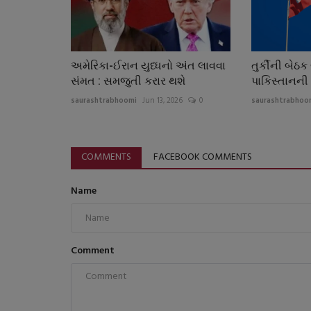
અમેરિકા-ઈરાન યુધ્ધનો અંત લાવવા
તુર્કીની બેઠ
સંમત : સમજુતી કરાર થશે
પાકિસ્તાનન
saurashtrabhoomi
Jun 13, 2026
0
saurashtrabhoo
COMMENTS
FACEBOOK COMMENTS
Name
Comment