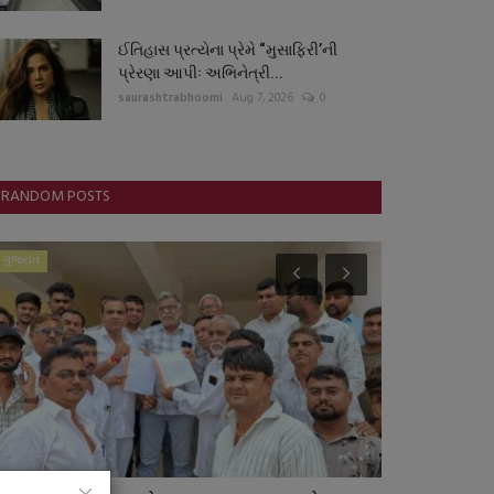
ઈતિહાસ પ્રત્યેના પ્રેમે “મુસાફિરી’ની
પ્રેરણા આપીઃ અભિનેત્રી...
saurashtrabhoomi
Aug 7, 2026
0
RANDOM POSTS
ગુજરાત
આંતરરાષ્ટ્રીય