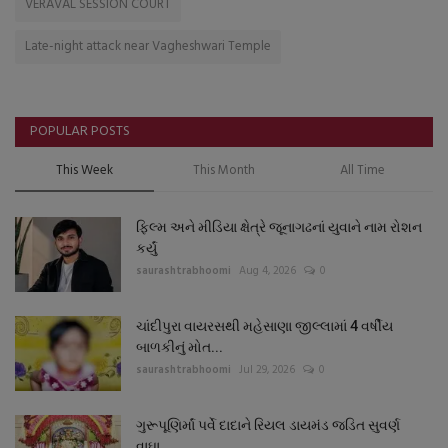
VERAVAL SESSION COURT
Late-night attack near Vagheshwari Temple
POPULAR POSTS
This Week
This Month
All Time
ફિલ્મ અને મીડિયા ક્ષેત્રે જૂનાગઢનાં યુવાને નામ રોશન
કર્યું
saurashtrabhoomi
Aug 4, 2026
0
ચાંદીપુરા વાયરસથી મહેસાણા જીલ્લામાં 4 વર્ષીય
બાળકીનું મોત...
saurashtrabhoomi
Jul 29, 2026
0
ગુરૂપૂણિર્માં પર્વે દાદાને રિયલ ડાયમંડ જડિત સુવર્ણ
વાઘા,...