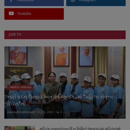
Facebook
Instagram
Youtube
LIVE TV
સ્થાનિક સમાચાર
નારી વંદન ઉત્સવ અંતર્ગત જૂનાગઢમાં "મહિલા નેતૃત્વ
દિવસ"ની...
saurashtrabhoomi
Aug 5, 2026
0
મહિલા સ્વાવલંબન દિન નિમિતે જૂનાગઢમાં મહિલાઓ