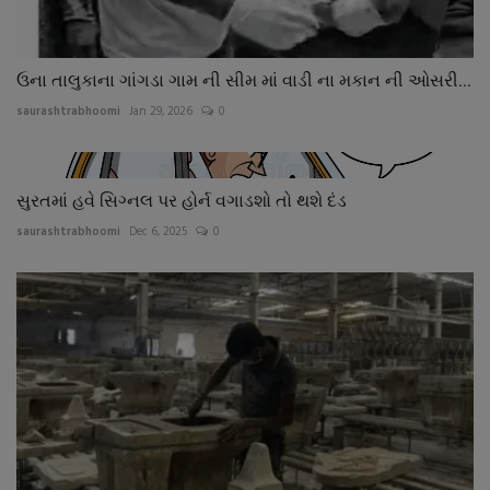
ઉના તાલુકાના ગાંગડા ગામ ની સીમ માં વાડી ના મકાન ની ઓસરી...
saurashtrabhoomi
Jan 29, 2026
0
સુરતમાં હવે સિગ્નલ પર હોર્ન વગાડશો તો થશે દંડ
saurashtrabhoomi
Dec 6, 2025
0