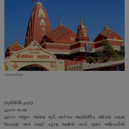
About Author
Contact
Dipotsav Special
આંતરરાષ્ટ્રીય
રાષ્ટ્રીય
HarGharPuja
ગુજરાત
જુનાગઢ
(પ્રતિનિધિ દ્વારા)
Support US
દ્વારકા તા.ર૪
દ્વારકા નજીક આવેલા શ્રી નાગેશ્વર જ્યોતિર્લિંગ મંદિરમાં કરાતા
બજારના સમાચાર
ઉઘરાણા અંગે કરાઈ રહેલા આક્ષેપો વચ્ચે પ્રાંત અધિકારીએ