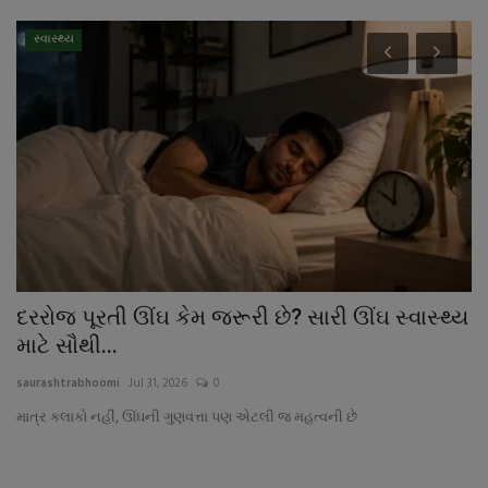
સ્વાસ્થ્ય
દરરોજ પૂરતી ઊંઘ કેમ જરૂરી છે? સારી ઊંઘ સ્વાસ્થ્ય
ઘ
માટે સૌથી...
ક
saurashtrabhoomi
Jul 31, 2026
0
sa
માત્ર કલાકો નહીં, ઊંઘની ગુણવત્તા પણ એટલી જ મહત્વની છે
દક
કપ