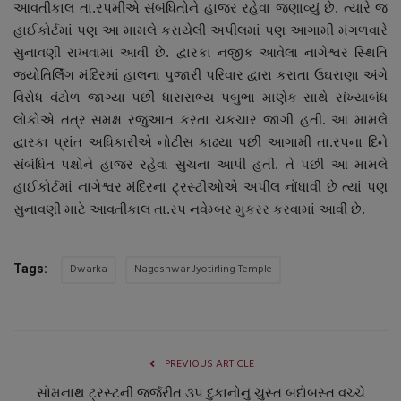
આવતીકાલ તા.રપમીએ સંબંધિતોને હાજર રહેવા જણાવ્યું છે. ત્યારે જ
નાણાંકીય સમાચાર
હાઈકોર્ટમાં પણ આ મામલે કરાયેલી અપીલમાં પણ આગામી મંગળવારે
સુનાવણી રાખવામાં આવી છે. દ્વારકા નજીક આવેલા નાગેશ્વર સ્થિતિ
સ્થાનિક સમાચાર
જ્યોતિર્લિંગ મંદિરમાં હાલના પુજારી પરિવાર દ્વારા કરાતા ઉઘરાણા અંગે
વિરોધ વંટોળ જાગ્યા પછી ધારાસભ્ય પબુભા માણેક સાથે સંખ્યાબંધ
સ્પોર્ટ્સ
લોકોએ તંત્ર સમક્ષ રજુઆત કરતા ચકચાર જાગી હતી. આ મામલે
દ્વારકા પ્રાંત અધિકારીએ નોટીસ કાઢયા પછી આગામી તા.રપના દિને
રાશિફળ
સંબંધિત પક્ષોને હાજર રહેવા સુચના આપી હતી. તે પછી આ મામલે
હાઈકોર્ટમાં નાગેશ્વર મંદિરના ટ્રસ્ટીઓએ અપીલ નોંધાવી છે ત્યાં પણ
ગુનાખોરી
સુનાવણી માટે આવતીકાલ તા.રપ નવેમ્બર મુકરર કરવામાં આવી છે.
બોલિવૂડ
Dwarka
Nageshwar Jyotirling Temple
Tags:
સ્વાસ્થ્ય
PREVIOUS ARTICLE
સોમનાથ ટ્રસ્ટની જર્જરીત ૩૫ દુકાનોનું ચુસ્ત બંદોબસ્ત વચ્ચે