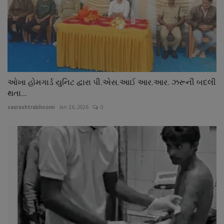
ઓખા હોમગાર્ડ યુનિટ દ્વારા પી.એસ.આઈ આર.આર. ઝરૂની બદલી
થતા...
saurashtrabhoomi
Jan 26, 2026
0