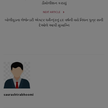
ડીમોલીશન કરાયું
NEXT ARTICLE
બોલીવુડના લેજેન્ડરી એક્ટર ધર્મેન્દ્રનું ૮૯ વર્ષની વયે નિધન પુત્ર સની
દેઓલે આપી મુખાગ્નિ
saurashtrabhoomi