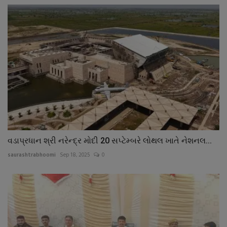
વડાપ્રધાન શ્રી નરેન્દ્ર મોદી 20 સપ્ટેમ્બરે લોથલ ખાતે નેશનલ...
saurashtrabhoomi
Sep 18, 2025
0