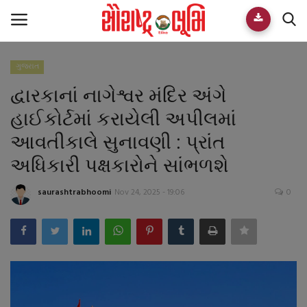
ગુજરાત
Home
દ્વારકાનાં નાગેશ્વર મંદિર અંગે
E-paper
હાઈકોર્ટમાં કરાયેલી અપીલમાં
આવતીકાલે સુનાવણી : પ્રાંત
Videos
અધિકારી પક્ષકારોને સાંભળશે
Who We Are
saurashtrabhoomi
Nov 24, 2025 - 19:06
0
Live TV
Team
Guest Author