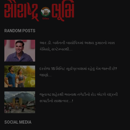
RANDOM POSTS
આર.ડી. બર્મનની બાયોપિકમાં અક્ષય કુમારનો ખાસ
કેમિયો, સપ્ટેમ્બરથી...
દરરોજ 15 મિનિટ સૂર્યપ્રકાશમાં રહેવું કેમ જરૂરી છે?
જાણો...
જૂનાગઢ શહેરથી ભવનાથ તળેટીનો રોડ એટલે ચંદ્રની
સપાટીનો સાક્ષાત્કાર...!
SOCIAL MEDIA