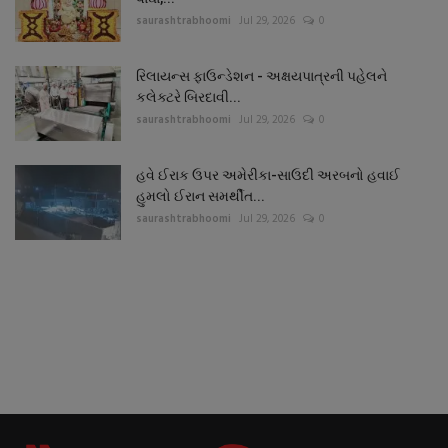
saurashtrabhoomi
Jul 29, 2026
0
રિલાયન્સ ફાઉન્ડેશન - અક્ષયપાત્રની પહેલને
કલેક્ટરે બિરદાવી...
saurashtrabhoomi
Jul 29, 2026
0
હવે ઈરાક ઉપર અમેરીકા-સાઉદી અરબનો હવાઈ
હુમલો ઈરાન સમર્થીત...
saurashtrabhoomi
Jul 29, 2026
0