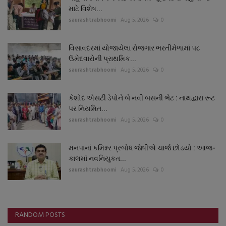
માટે વિશેષ...
saurashtrabhoomi
Aug 5, 2026
0
વિસાવદરમાં યોજાયેલા રોજગાર ભરતીમેળામાં ૫૮
ઉમેદવારોની પ્રાથમિક...
saurashtrabhoomi
Aug 5, 2026
0
કેશોદ એસટી ડેપોને બે નવી બસની ભેટ : નાથદ્વારા રૂટ
પર નિયમિત...
saurashtrabhoomi
Aug 5, 2026
0
મનપાનાં કમિશ્નર પ્રબોધ જાેષીએ ચાર્જ છોડયો : આજ-
કાલમાં નવનિયુકત...
saurashtrabhoomi
Aug 5, 2026
0
RANDOM POSTS