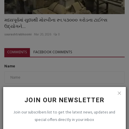
મધ્યપૂર્વમાં યુધ્ધથી મોરબીના રૂા.પ૩૦૦૦ કરોડના ટાઈલ્સ
ઉદ્યોગને...
saurashtrabhoomi
Mar 20, 2026
0
COMMENTS
FACEBOOK COMMENTS
Name
Email
JOIN OUR NEWSLETTER
Join our subscribers list to get the latest news, updates and
Comment
special offers directly in your inbox