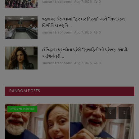
saurashtrabhoomi
Aug 7, 2026
0
જૂનાગઢ જિલ્લામાં "હર ઘર તિરંગા" અને "વિભાજન
વિભીષિકા સ્મૃતિ...
saurashtrabhoomi
Aug 7, 2026
0
ઈતિહાસ પ્રત્યેના પ્રેમે “મુસાફિરી’ની પ્રેરણા આપીઃ
અભિનેત્રી...
saurashtrabhoomi
Aug 7, 2026
0
RANDOM POSTS
બજારના સમાચાર