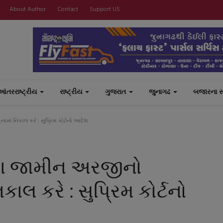
About Author
Contact
Support US
આંતરરાષ્ટ્રીય
રાષ્ટ્રીય
ગુજરાત
જુનાગઢ
બજારના 
ાં નિકાલ કરે : સુપ્રિમ કોર્ટનો આદેશ
ા જામીન અરજીનો
કાલ કરે : સુપ્રિમ કોર્ટનો