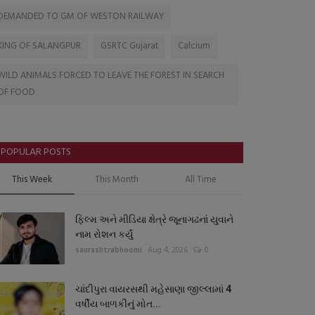
DEMANDED TO GM OF WESTON RAILWAY
KING OF SALANGPUR
GSRTC Gujarat
Calcium
WILD ANIMALS FORCED TO LEAVE THE FOREST IN SEARCH
OF FOOD
POPULAR POSTS
This Week
This Month
All Time
ફિલ્મ અને મીડિયા ક્ષેત્રે જૂનાગઢનાં યુવાને
નામ રોશન કર્યું
saurashtrabhoomi
Aug 4, 2026
0
ચાંદીપુરા વાયરસથી મહેસાણા જીલ્લામાં 4
વર્ષીય બાળકીનું મોત...