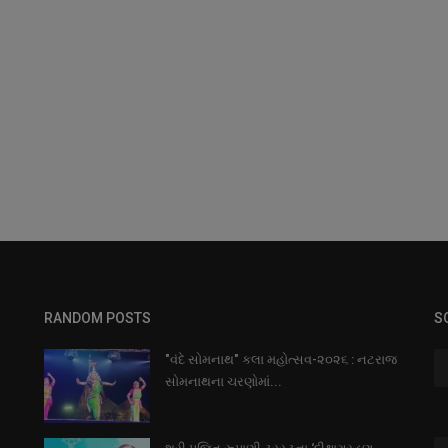
RANDOM POSTS
S
"વંદે સોમનાથ" કલા મહોત્સવ-૨૦૨૬ : નટરાજ
સોમનાથના ચરણોમાં...