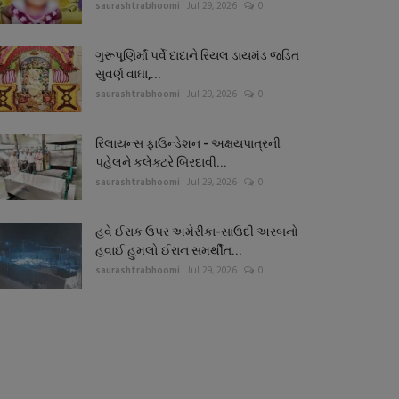
saurashtrabhoomi
Jul 29, 2026
0
ગુરૂપૂણિર્માં પર્વે દાદાને રિયલ ડાયમંડ જડિત
સુવર્ણ વાઘા,...
saurashtrabhoomi
Jul 29, 2026
0
રિલાયન્સ ફાઉન્ડેશન - અક્ષયપાત્રની
પહેલને કલેક્ટરે બિરદાવી...
saurashtrabhoomi
Jul 29, 2026
0
હવે ઈરાક ઉપર અમેરીકા-સાઉદી અરબનો
હવાઈ હુમલો ઈરાન સમર્થીત...
saurashtrabhoomi
Jul 29, 2026
0