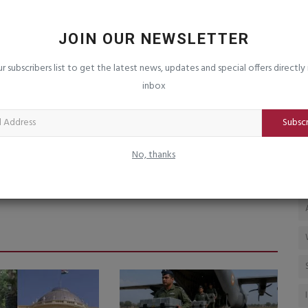
રી
હરભજન સિંહનું મોટું નિવેદન : જેમણે
મ
કારકિર્દીમાં કંઈ ઉકાળ્યું...
ગ
JOIN OUR NEWSLETTER
saurashtrabhoomi
Dec 6, 2025
0
sa
ur subscribers list to get the latest news, updates and special offers directly 
જ્યારે હું વિરાટ કોહલી જેવા ખેલાડીને જાેઉં છું જે હજુ પણ શાનદાર
મે
પ્રદર્શન કરી રહ્યો...
સમ
inbox
Subsc
No, thanks