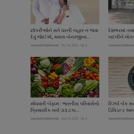
છોકરીઓને રાતે ઘરની બહાર ન જવા
દેશભરમાં તમ
દેવું જાેઈએ, મમતા બેનરજીના...
બદલીને લોક
saurashtrabhoomi
Oct 14, 2025
0
saurashtrabhoo
મોંઘવારી બેફામ : ભારતીય પરિવારોનો
રિઝર્વ બેંક
ત્રિમાસીક ખર્ચ ૩૩ ટકા...
ડિવિડન્ડ આપ
saurashtrabhoomi
Sep 10, 2025
0
saurashtrabhoo