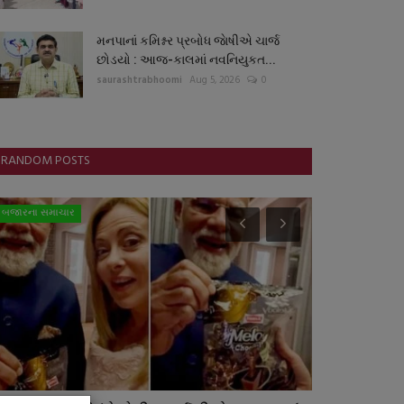
મનપાનાં કમિશ્નર પ્રબોધ જાેષીએ ચાર્જ
છોડયો : આજ-કાલમાં નવનિયુકત...
saurashtrabhoomi
Aug 5, 2026
0
RANDOM POSTS
બજારના સમાચાર
ગુનાખોરી