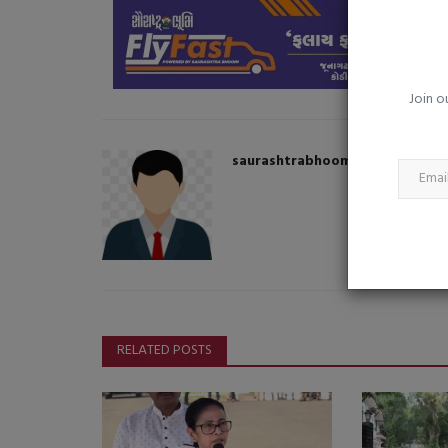
ઉના તાલુકાના ગરાળ ગામેથી 7 જુગા
ઝડપાયા
saurashtrabhoomi
Jul 27, 2026
0
Join o
saurashtrabhoomi
RELATED POSTS