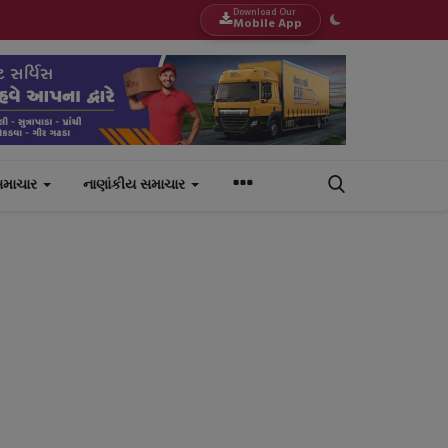
Download Our
Mobile App
સમાચાર
નાણાંકીય સમાચાર