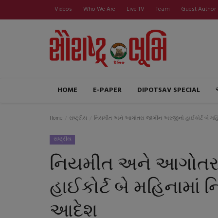
Videos
Who We Are
Live TV
Team
Guest Author
HOME
E-PAPER
DIPOTSAV SPECIAL
Home
રાષ્ટ્રીય
નિયમીત અને આગોતરા જામીન અરજીનો હાઈકોર્ટ બે મહિનામ
રાષ્ટ્રીય
નિયમીત અને આગોતર
હાઈકોર્ટ બે મહિનામાં નિ
આદેશ