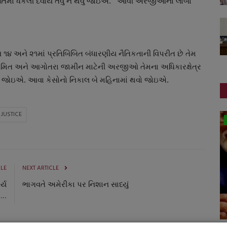
થિતિમાં ધકેલી દેવાય તેવું ન થવું જોઇએ. આવી અરજીઓના લાંબા
્સ ૧૪ અને ૨૧માં પ્રતિબિંબિત બંધારણીય નૈતિકતાની વિપરીત છે તેમ
 કે નિયમિત અને આગોતરા જામીન માટેની અરજીઓ તેમના અધિકારક્ષેત્ર
વવો જોઇએ. આવા કેસોનો નિકાલ બે મહિનામાં થવો જોઇએ.
JUSTICE
સ્પોર્ટ્સ
CLE
NEXT ARTICLE
્ય
ભાગવતે અમેરીકા પર નિશાન સાધ્યું
...