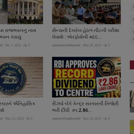
ામ રાજભવનનું નામ
સૈન્યની દેખરેખ હેઠળ નીટની પરીક્ષા
ભવન કરાયું
લેવાશે : એરફોર્સની મદદ...
mi
Dec 2, 2025
0
saurashtrabhoomi
May 29, 2026
0
 સરકારને ઐતિહાસિક
રીઝર્વ બેંકે કેન્દ્ર સરકારની તિજાેરી
શે
ભરી દીધી રૂા.2.86...
mi
May 22, 2026
0
saurashtrabhoomi
May 23, 2026
0