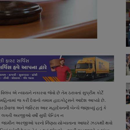
બ એ ન્યાયને નકારવા જેવો છે તેમ ઠરાવતાં સુપ્રીમ કોર્ટે
િનામાં જ કરી દેવાનો તમામ હાઇકોટ્ર્સને આદેશ આપ્યો છે.
ારડીવાલા અને જસ્ટિસ આર મહાદેવનની બેન્ચે જણાવ્યું હતું કે
ે લગતી અરજીઓ વર્ષો સુધી પેન્ડિંગ ન
ગોતરા જામીન અરજીઓ પરનો ર્નિણય યોગ્યતાના આધારે ઝડપથી થવો