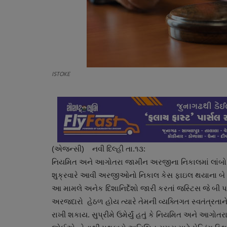
ISTOKE
(એજન્સી) નવી દિલ્હી તા.૧૩:
નિયમિત અને આગોતરા જામીન અરજીના નિકાલમાં લાંબો વિલં
શુક્રવારે આવી અરજીઓનો નિકાલ કેસ ફાઇલ થયાના બે મહ
આ મામલે અનેક દિશાનિર્દેશો જારી કરતાં જસ્ટિસ જે બી પ
અરજદારો હેઠળ હોય ત્યારે તેમની વ્યક્તિગત સ્વતંત્રતાન
રાખી શકાય. સુપ્રીમે ઉમેર્યું હતું કે નિયમિત અને આ