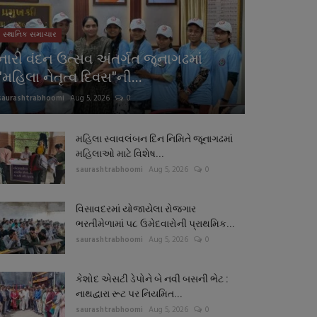
સ્થાનિક સમાચાર
નારી વંદન ઉત્સવ અંતર્ગત જૂનાગઢમાં
"મહિલા નેતૃત્વ દિવસ"ની...
saurashtrabhoomi
Aug 5, 2026
0
મહિલા સ્વાવલંબન દિન નિમિતે જૂનાગઢમાં
મહિલાઓ માટે વિશેષ...
saurashtrabhoomi
Aug 5, 2026
0
વિસાવદરમાં યોજાયેલા રોજગાર
ભરતીમેળામાં ૫૮ ઉમેદવારોની પ્રાથમિક...
saurashtrabhoomi
Aug 5, 2026
0
કેશોદ એસટી ડેપોને બે નવી બસની ભેટ :
નાથદ્વારા રૂટ પર નિયમિત...
saurashtrabhoomi
Aug 5, 2026
0