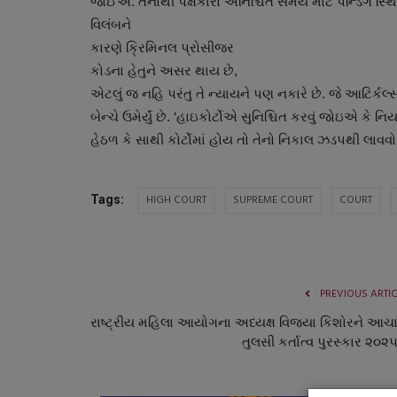
જોઈએ. તેનાથી પક્ષકારો અનિશ્ચિત સમય માટે પેન્ડિંગ સ્
વિલંબને
કારણે ક્રિમિનલ પ્રોસીજર
કોડના હેતુને અસર થાય છે,
એટલું જ નહિ પરંતુ તે ન્યાયને પણ નકારે છે. જે આટિર્કલ
બેન્ચે ઉમેર્યું છે. ‘હાઇકોર્ટોએ સુનિશ્ચિત કરવું જોઇએ
હેઠળ કે સાથી કોર્ટોમાં હોય તો તેનો નિકાલ ઝડપથી લા
HIGH COURT
SUPREME COURT
COURT
Tags:
ગુનાખોરી
PREVIOUS ARTI
રાષ્ટ્રીય મહિલા આયોગના અધ્યક્ષ વિજયા કિશોરને આચાર
તુલસી કર્તાત્વ પુરસ્કાર ૨૦૨૫