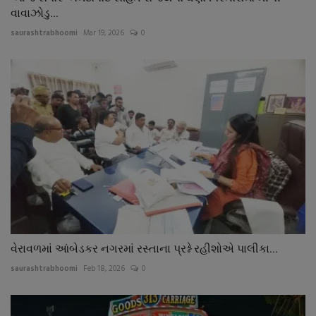
વાવાઝોડુ...
saurashtrabhoomi
Mar 19, 2026
0
વેરાવળમાં આંબેડકર નગરમાં રસ્તાના પ્રશ્ને રહીશોએ પાલીકા...
saurashtrabhoomi
Feb 18, 2026
0