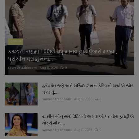
ગુજરાત
કચ્છના રણમાં 100થી વધુ માનવ હાડપિંજરો મળ્યા,
પ્રાચીન વસાહતના...
saurashtrabhoomi
Aug 8, 2026
0
હર્ષવર્ધન રાણે અને સંજિદા શેખના ડેટિંગની ચર્ચાએ જોર
પકડ્યું,...
saurashtrabhoomi
Aug 8, 2026
0
યાસીન બોનૂ સાથે ડેટિંગની અફવાઓ પર નોરા ફતેહીએ
તોડ્યું મૌન,...
saurashtrabhoomi
Aug 8, 2026
0