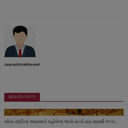
saurashtrabhoomi
RELATED POSTS
સોના ચાંદીના આસમાને પહોંચેલા ભાવો વચ્ચે ઠાઠ-માઠથી લગ્ન...