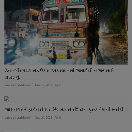
ઉના-ગીરગઢડા રોડ ઉપર અકસ્માતમાં જમાઈની નજર સામે
સસરાનું...
saurashtrabhoomi
Jun 23, 2026
0
જામનગર રીફાઈનરી માટે રિલાયન્સે રશિયન ક્રુડ તેલની ખરીદી...
saurashtrabhoomi
Nov 21, 2025
0