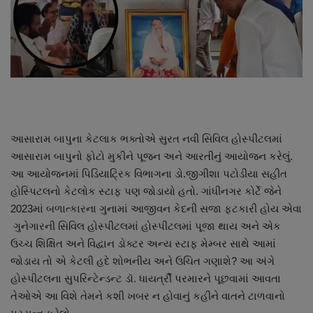
About Author
Contact
Dipotsav Special
આંતરરાષ્ટ્રીય
આસારામ બાપુના કેટલાક ભક્તોએ સુરત નવી સિવિલ હોસ્પીટલમાં
રાષ્ટ્રીય
આસારામ બાપુનો ફોટો મુકીને પૂજન અને આરતીનું આયોજન કરેલું.
આ આયોજનમાં પિડિયાટ્રિક વિભાગના ડો.જીગીશા પટોડીયા સહીત
ગુજરાત
હોસ્પિટલનો કેટલોક સ્ટાફ પણ જોડાયો હતો. ગાંધીનગર કોર્ટે જેને
2023માં બળાત્કારના ગુનામાં આજીવન કેદની સજા ફટકારી હોય એવા
જુનાગઢ
ગુનેગારની સિવિલ હોસ્પીટલમાં હોસ્પીટલમાં પૂજા થાય અને એક
ઉચ્ચ શિક્ષિત અને વિદ્વાન ડોક્ટર અન્ય સ્ટાફ મેમ્બર સાથે આમાં
Support US
જોડાય તો એ કેટલી હદે શોભનીય અને ઉચિત ગણાશે? આ અંગે
હોસ્પીટલના સુપરિન્ટેન્ડન્ટ ડૉ. ધાયર્ત્રી પરમારને પૂછવામાં આવતા
બજારના સમાચાર
તેઓએ આ વિશે તેમને કશી ખબર ન હોવાનું કહીને વાતને ટાળવાનો