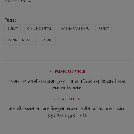
પ્રયત્ન કરેલો.
નાણાંકીય સમાચાર
Tags:
સ્થાનિક સમાચાર
SURAT
CIVIL HOSPITAL
AASHARAM BAPU
REPIST
સ્પોર્ટ્સ
GANDHINAGAR
COURT
રાશિફળ
ગુનાખોરી
PREVIOUS ARTICLE
જામનગર સ્વામીનારાયણ ગુરુકુળના સપોર્ટ ટીચરનું વિદ્યાર્થી સાથે
બોલિવૂડ
અમાનવીય વર્તન.
સ્વાસ્થ્ય
NEXT ARTICLE
પોતાની જાતને ભગવાન વિષ્ણુનો અવતાર તરીકે ઓળખાવનાર રમેશ
ફેફરે આત્મહત્યા કરી.