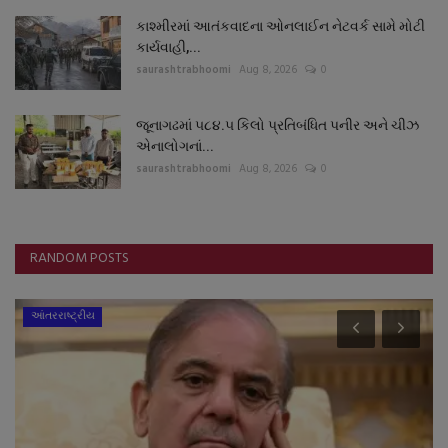
કાશ્મીરમાં આતંકવાદના ઓનલાઈન નેટવર્ક સામે મોટી
કાર્યવાહી,...
saurashtrabhoomi
Aug 8, 2026
0
જૂનાગઢમાં ૫૮૪.૫ કિલો પ્રતિબંધિત પનીર અને ચીઝ
એનાલોગનાં...
saurashtrabhoomi
Aug 8, 2026
0
RANDOM POSTS
સ્વાસ્થ્ય