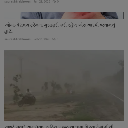
saurashtrabhoomi
Jan 23, 2026
0
ઓખા-વેરાવળ ટ્રેનમાં મુસાફરી કરી રહેલ એસઆરપી જવાનનું
હાર્ટ...
saurashtrabhoomi
Feb 10, 2026
0
આજે સવારે અમદાવાદ સહિત રાજયના ઘણા વિસ્તારોમાં મીની