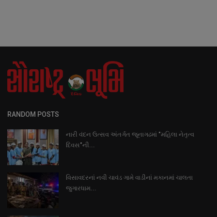
RANDOM POSTS
નારી વંદન ઉત્સવ અંતર્ગત જૂનાગઢમાં "મહિલા નેતૃત્વ
દિવસ"ની...
વિસાવદરનાં નવી ચાવંડ ગામે વાડીનાં મકાનમાં ચાલતા
જુગારધામ...