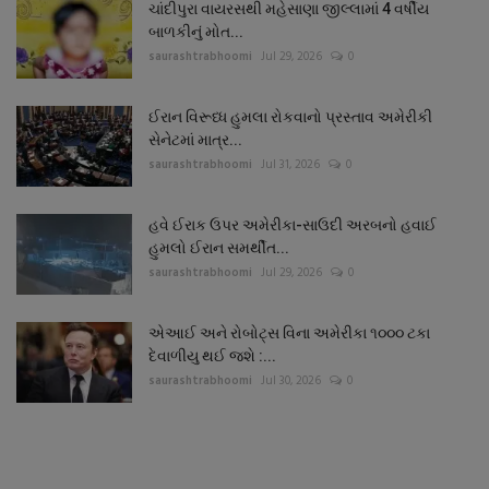
ચાંદીપુરા વાયરસથી મહેસાણા જીલ્લામાં 4 વર્ષીય
બાળકીનું મોત...
saurashtrabhoomi
Jul 29, 2026
0
ઈરાન વિરૂધ્ધ હુમલા રોકવાનો પ્રસ્તાવ અમેરીકી
સેનેટમાં માત્ર...
saurashtrabhoomi
Jul 31, 2026
0
હવે ઈરાક ઉપર અમેરીકા-સાઉદી અરબનો હવાઈ
હુમલો ઈરાન સમર્થીત...
saurashtrabhoomi
Jul 29, 2026
0
એઆઈ અને રોબોટ્સ વિના અમેરીકા ૧૦૦૦ ટકા
દેવાળીયુ થઈ જશે :...
saurashtrabhoomi
Jul 30, 2026
0