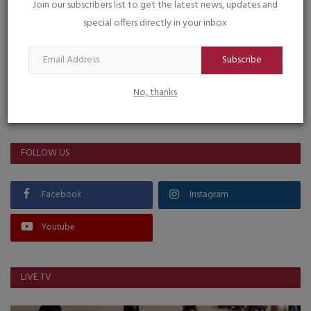
Join our subscribers list to get the latest news, updates and
special offers directly in your inbox
Subscribe
No, thanks
VOTING POLL
FOLLOW US
Facebook
Instagram
Youtube
LIVE TV