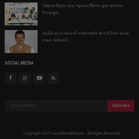
કેશોદના મિતુલ ડાંગર જૂનાગઢ જિલ્લા યુવા ભાજપના
ઉપપ્રમુખ...
સબસિડાઇઝ ખાતરની કાળાબજારી અને ટેગિંગને રોકવા
તપાસ અધિકારી...
SOCIAL MEDIA
Subscribe
Copyright 2025 SaurashtraBhoomi - All Rights Reserved.