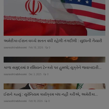
અમેરીકા-ઈરાન વચ્ચે સતત વધી રહેલી તંગદીલી : યુધ્ધની તૈયારી
saurashtrabhoomi
Feb 18, 2026
0
કાળા સમુદ્રમાં ૨ રશિયન ટેન્કરો પર હુમલો; યુક્રેને જવાબદારી...
saurashtrabhoomi
Dec 3, 2025
0
ઈરાને કહ્યું : યુરેનિયમ કાર્યક્રમ બંધ નહીં કરીએ, અમેરીકા...
saurashtrabhoomi
Feb 10, 2026
0