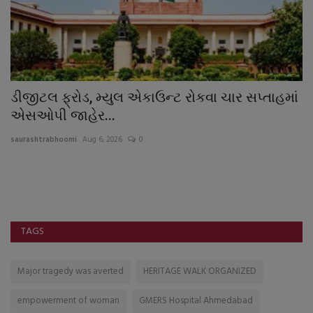
ડીજીટલ ફ્રોડ, મ્યુલ એકાઉન્ટ રોકવા ચાર સપ્તાહમાં
ટ
એસઓપી જાહેર...
ઘ
saurashtrabhoomi
Aug 6, 2026
0
sa
TAGS
Major tragedy was averted
HERITAGE WALK ORGANIZED
empowerment of woman
GMERS Hospital Ahmedabad