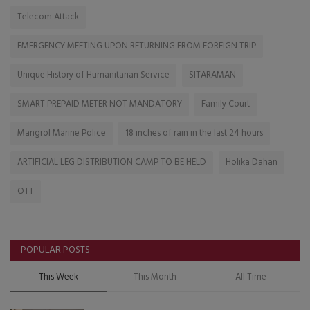
Telecom Attack
EMERGENCY MEETING UPON RETURNING FROM FOREIGN TRIP
Unique History of Humanitarian Service
SITARAMAN
SMART PREPAID METER NOT MANDATORY
Family Court
Mangrol Marine Police
18 inches of rain in the last 24 hours
ARTIFICIAL LEG DISTRIBUTION CAMP TO BE HELD
Holika Dahan
OTT
POPULAR POSTS
This Week
This Month
All Time