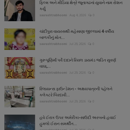
ફિલ્મ અને મીડિયા ક્ષેત્રે જૂનાગઢનાં યુવાને નામ રોશન
કર્યું
saurashtrabhoomi
Aug 4, 2026
0
ચાંદીપુરા વાયરસથી મહેસાણા જીલ્લામાં 4 વર્ષીય
બાળકીનું મોત...
saurashtrabhoomi
Jul 29, 2026
0
ગુરૂપૂણિર્માં પર્વે દાદાને રિયલ ડાયમંડ જડિત સુવર્ણ
વાઘા,...
saurashtrabhoomi
Jul 29, 2026
0
રિલાયન્સ ફાઉન્ડેશન - અક્ષયપાત્રની પહેલને
કલેક્ટરે બિરદાવી...
saurashtrabhoomi
Jul 29, 2026
0
હવે ઈરાક ઉપર અમેરીકા-સાઉદી અરબનો હવાઈ
હુમલો ઈરાન સમર્થીત...