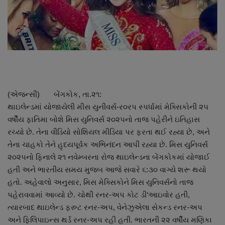
About Author
Contact
Dipotsav Special
આંતરરાષ્ટ્રીય
(એજન્સી) બેંગકોક, તા.૨૧:
થાઇલેન્ડમાં યોજાયેલી મીસ યુનીવર્સ-ર૦રપ સ્પર્ધામાં મેક્સિકોની ૨૫
રાષ્ટ્રીય
વર્ષીય ફાતિમા બોશે મિસ યુનિવર્સ ૨૦૨૫નો તાજ પહેરીને ઇતિહાસ
રચ્યો છે. તેના વીડિયો સોશિયલ મીડિયા પર ફરતા થઈ રહ્યા છે, અને
ગુજરાત
તેના ચાહકો તેને હૃદયપૂર્વક અભિનંદન આપી રહ્યા છે. મિસ યુનિવર્સ
૨૦૨૫નો ફિનાલે ૨૧ નવેમ્બરના રોજ થાઇલેન્ડના બેંગકોકમાં યોજાઈ
જુનાગઢ
હતી અને ભારતીય સમય મુજબ આજે સવારે ૬:૩૦ વાગ્યે શરૂ થયો
હતો. અહેવાલો અનુસાર, મિસ મેક્સિકોને મિસ યુનિવર્સનો તાજ
Support US
પહેરાવવામાં આવ્યો છે. ચોથી રનર-અપ કોટ ડી‘આઇવોર હતી,
ત્યારબાદ થાઇલેન્ડ ફસ્ર્ટ રનર-અપ, વેનેઝુએલા સેકન્ડ રનર-અપ
બજારના સમાચાર
અને ફિલિપાઇન્સ થર્ડ રનર-અપ રહી હતી. ભારતની ૨૨ વર્ષીય મણિકા