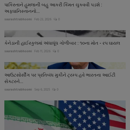
પાકિસ્તાને હુમલાની બહુ આકરી કિંમત ચુકવવી પડશે :
અફઘાનિસ્તાનનો...
saurashtrabhoomi
Feb 23, 2026
0
કેનેડાની હાઈસ્કુલમાં અંધાધૂંધ ગોળીબાર : ૧૦ના મોત - રપ ઘાયલ
saurashtrabhoomi
Feb 11, 2026
0
આઉટસોર્સીંગ પર પ્રતિબંધ મુકીને ટ્રમ્પ હવે ભારતના આઈટી
સેકટરને...
saurashtrabhoomi
Sep 6, 2025
0