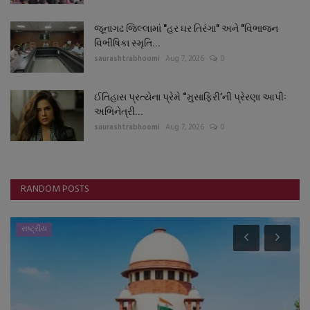
જૂનાગઢ જિલ્લામાં "હર ઘર તિરંગા" અને "વિભાજન
વિભીષિકા સ્મૃતિ...
saurashtrabhoomi
Aug 7, 2026
0
ઈતિહાસ પ્રત્યેના પ્રેમે “મુસાફિરી’ની પ્રેરણા આપીઃ
અભિનેત્રી...
saurashtrabhoomi
Aug 7, 2026
0
RANDOM POSTS
રાષ્ટ્રીય