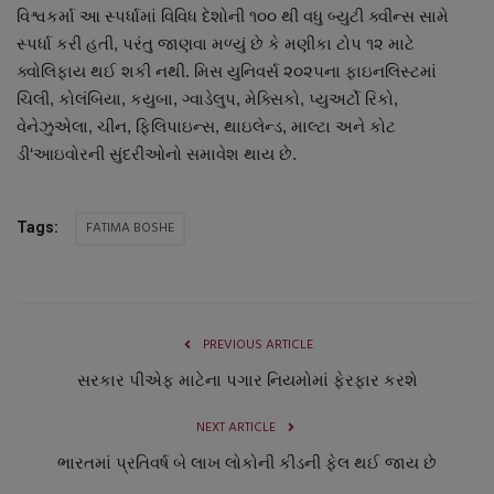
વિશ્વકર્મા આ સ્પર્ધામાં વિવિધ દેશોની ૧૦૦ થી વધુ બ્યુટી ક્વીન્સ સામે
નાણાંકીય સમાચાર
સ્પર્ધા કરી હતી, પરંતુ જાણવા મળ્યું છે કે મણીકા ટોપ ૧૨ માટે
ક્વોલિફાય થઈ શકી નથી. મિસ યુનિવર્સ ૨૦૨૫ના ફાઇનલિસ્ટમાં
સ્થાનિક સમાચાર
ચિલી, કોલંબિયા, કયુબા, ગ્વાડેલુપ, મેક્સિકો, પ્યુઅર્ટો રિકો,
વેનેઝુએલા, ચીન, ફિલિપાઇન્સ, થાઇલેન્ડ, માલ્ટા અને કોટ
સ્પોર્ટ્સ
ડી‘આઇવોરની સુંદરીઓનો સમાવેશ થાય છે.
રાશિફળ
FATIMA BOSHE
Tags:
ગુનાખોરી
બોલિવૂડ
PREVIOUS ARTICLE
સ્વાસ્થ્ય
સરકાર પીએફ માટેના પગાર નિયમોમાં ફેરફાર કરશે
NEXT ARTICLE
ભારતમાં પ્રતિવર્ષ બે લાખ લોકોની કીડની ફેલ થઈ જાય છે