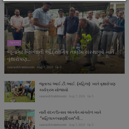
જુનાગઢ
જૂનાગઢ જિલ્લાની ઔદ્યોગિક તાલીમ સંસ્થાઓ ખાતે
વૃક્ષારોપણ...
saurashtrabhoomi
Aug 7, 2026
0
જૂનાગઢ આઈ.ટી.આઈ. (મહિલા) ખાતે વૃક્ષારોપણ
કાર્યક્રમ યોજાયો
saurashtrabhoomi
Aug 7, 2026
0
નારી વંદન ઉત્સવ અંતર્ગત માંગરોળ ખાતે
“મહિલાકલ્યાણદિવસ”ની...
saurashtrabhoomi
Aug 7, 2026
0