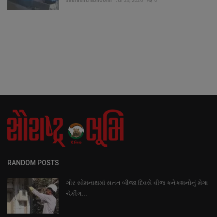
saurashtrabhoomi
Jul 29, 2026
0
RANDOM POSTS
ગીર સોમનાથમાં સતત બીજા દિવસે વીજ કનેકશનોનું મેગા
ચેકીંગ...