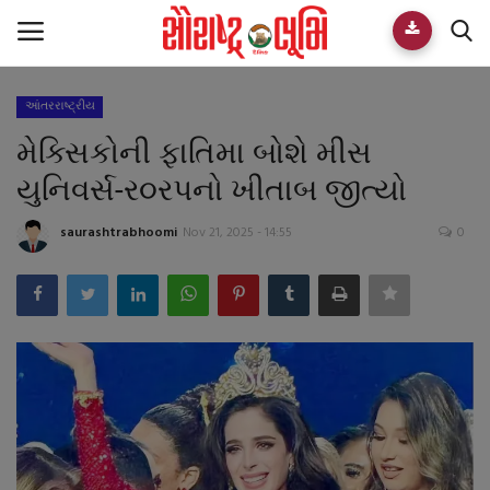
આંતરરાષ્ટ્રીય
Home
મેક્સિકોની ફાતિમા બોશે મીસ
E-paper
યુનિવર્સ-ર૦રપનો ખીતાબ જીત્યો
Videos
saurashtrabhoomi
Nov 21, 2025 - 14:55
0
Who We Are
Live TV
Team
Guest Author