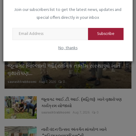
LIVE TV
Join our subscribers list to get the latest news, updates and
special offers directly in your inbox
Subscribe
No, thanks
જુનાગઢ
જૂનાગઢ જિલ્લાની ઔદ્યોગિક તાલીમ સંસ્થાઓ ખાતે
વૃક્ષારોપણ...
saurashtrabhoomi
Aug 7, 2026
0
જૂનાગઢ આઈ.ટી.આઈ. (મહિલા) ખાતે વૃક્ષારોપણ
કાર્યક્રમ યોજાયો
saurashtrabhoomi
Aug 7, 2026
0
નારી વંદન ઉત્સવ અંતર્ગત માંગરોળ ખાતે
“મહિલાકલ્યાણદિવસ”ની...