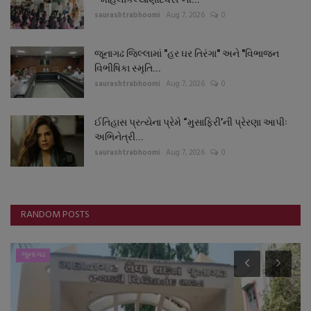
saurashtrabhoomi
Aug 7, 2026
0
જૂનાગઢ જિલ્લામાં "હર ઘર તિરંગા" અને "વિભાજન
વિભીષિકા સ્મૃતિ...
saurashtrabhoomi
Aug 7, 2026
0
ઈતિહાસ પ્રત્યેના પ્રેમે “મુસાફિરી’ની પ્રેરણા આપીઃ
અભિનેત્રી...
saurashtrabhoomi
Aug 7, 2026
0
RANDOM POSTS
જુનાગઢ