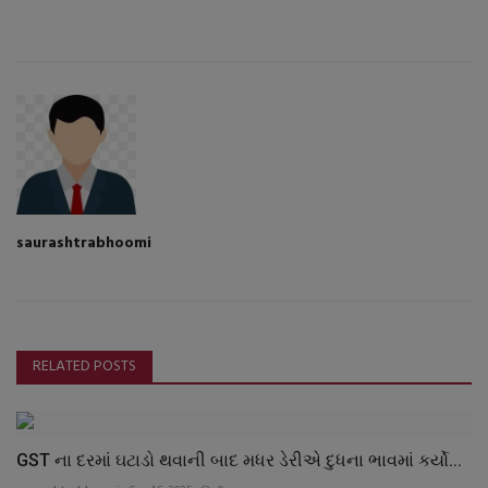
saurashtrabhoomi
RELATED POSTS
GST ના દરમાં ઘટાડો થવાની બાદ મધર ડેરીએ દુધના ભાવમાં કર્યો...