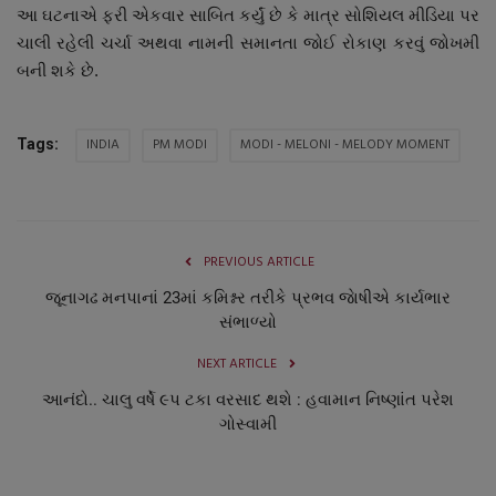
આ ઘટનાએ ફરી એકવાર સાબિત કર્યું છે કે માત્ર સોશિયલ મીડિયા પર
ચાલી રહેલી ચર્ચા અથવા નામની સમાનતા જોઈ રોકાણ કરવું જોખમી
બની શકે છે.
INDIA
PM MODI
MODI - MELONI - MELODY MOMENT
Tags:
PREVIOUS ARTICLE
જૂનાગઢ મનપાનાં 23માં કમિશ્નર તરીકે પ્રભવ જાેષીએ કાર્યભાર
સંભાળ્યો
NEXT ARTICLE
આનંદો.. ચાલુ વર્ષે ૯પ ટકા વરસાદ થશે : હવામાન નિષ્ણાંત પરેશ
ગોસ્વામી