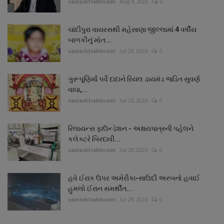
saurashtrabhoomi
Aug 4, 2026
0
ચાંદીપુરા વાયરસથી મહેસાણા જીલ્લામાં 4 વર્ષીય
બાળકીનું મોત...
saurashtrabhoomi
Jul 29, 2026
0
ગુરૂપૂણિર્માં પર્વે દાદાને રિયલ ડાયમંડ જડિત સુવર્ણ
વાઘા,...
saurashtrabhoomi
Jul 29, 2026
0
રિલાયન્સ ફાઉન્ડેશન - અક્ષયપાત્રની પહેલને
કલેક્ટરે બિરદાવી...
saurashtrabhoomi
Jul 29, 2026
0
હવે ઈરાક ઉપર અમેરીકા-સાઉદી અરબનો હવાઈ
હુમલો ઈરાન સમર્થીત...
saurashtrabhoomi
Jul 29, 2026
0