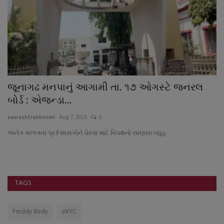
ાં
જૂનાગઢ મનપાનું આગામી તા. ૧૭ ઓગસ્ટે જનરલ
શ
બોર્ડ : એજન્ડા...
:
saurashtrabhoomi
Aug 7, 2026
0
sa
અનેક સળગતા પ્રશ્ને શાસકોને ઘેરવા માટે વિપક્ષનો સાણસા વ્યુહ
TAGS
Freddy Birdy
eKYC