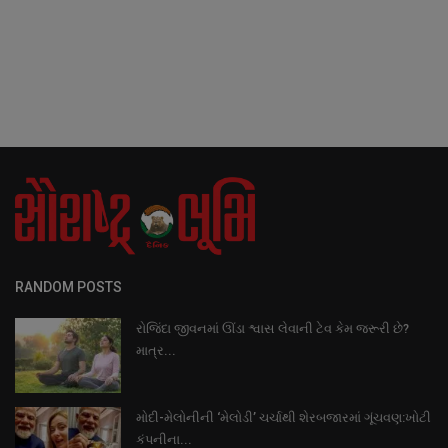
RANDOM POSTS
રોજિંદા જીવનમાં ઊંડા શ્વાસ લેવાની ટેવ કેમ જરૂરી છે?
માત્ર...
મોદી-મેલોનીની ‘મેલોડી’ ચર્ચાથી શેરબજારમાં ગૂંચવણ:ખોટી
કંપનીના...