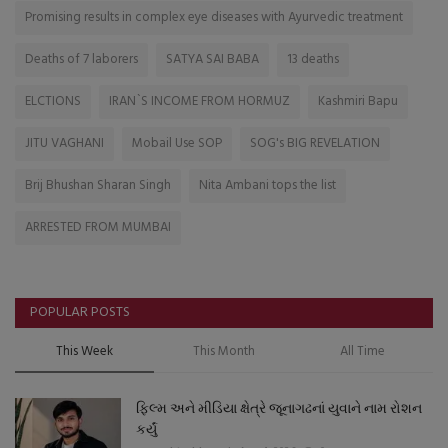
Promising results in complex eye diseases with Ayurvedic treatment
Deaths of 7 laborers
SATYA SAI BABA
13 deaths
ELCTIONS
IRAN`S INCOME FROM HORMUZ
Kashmiri Bapu
JITU VAGHANI
Mobail Use SOP
SOG's BIG REVELATION
Brij Bhushan Sharan Singh
Nita Ambani tops the list
ARRESTED FROM MUMBAI
POPULAR POSTS
This Week
This Month
All Time
ફિલ્મ અને મીડિયા ક્ષેત્રે જૂનાગઢનાં યુવાને નામ રોશન
કર્યું