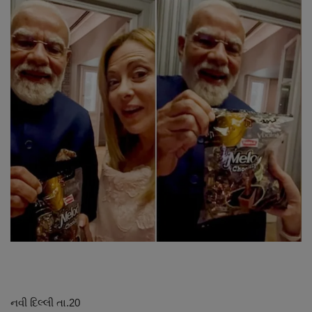
About Author
Contact
Dipotsav Special
આંતરરાષ્ટ્રીય
રાષ્ટ્રીય
ગુજરાત
જુનાગઢ
Support US
બજારના સમાચાર
નવી દિલ્લી તા.20