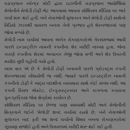
વડાપ્રધાન નરેન્દ્ર મોદી દ્વારા ઇટાલીની વડાપ્રધાન જ્યોર્જિયા
નાણાંકીય સમાચાર
મેલોનીને મેલોડી ટોફી ભેટ આપવામાં આવતા સોશિયલ મીડિયા પર ભારે
ચર્ચા શરૂ થઈ હતી. બંને નેતાઓની મુલાકાત અને મેલોડી ટોફી સાથેનો
સ્થાનિક સમાચાર
વિડિયો ઝડપથી વાયરલ બનતા તેનો પ્રભાવ હવે શેરબજારમાં પણ
જોવા મળ્યો છે.
સ્પોર્ટ્સ
મેલોડી નામ ચર્ચામાં આવતા અનેક રોકાણકારોએ ગેરસમજમાં આવી
પારલે ઇન્ડસ્ટ્રીઝ નામની કંપનીના શેર ખરીદી નાખ્યા હતા. જેના
રાશિફળ
કારણે કંપનીના શેરમાં અચાનક તેજી જોવા મળી અને શેર ઉપરની
મર્યાદા સુધી પહોંચી ગયો હતો.
ગુનાખોરી
ખાસ વાત એ છે કે મેલોડી ટોફી બનાવતી પારલે પ્રોડક્ટ્સ કંપની
શેરબજારમાં નોંધાયેલી જ નથી. જ્યારે પારલે ઇન્ડસ્ટ્રીઝ નામની
બોલિવૂડ
કંપનીનો ટોફી કે ખાદ્ય પદાર્થોના વ્યવસાય સાથે કોઈ સંબંધ નથી. આ
કંપની રિયલ એસ્ટેટ, ઈન્ફ્રાસ્ટ્રક્ચર અને કાગળના કચરાના
સ્વાસ્થ્ય
પુનઃપ્રક્રિયા જેવા ક્ષેત્રોમાં કાર્યરત છે.
સોશિયલ મીડિયા પર છેલ્લા ઘણા સમયથી મોદી અને મેલોનીની
મિત્રતાને લઈને ‘મેલોડી’ શબ્દ ચર્ચામાં રહ્યો છે. બંને નેતાઓની
મુલાકાત બાદ ફરી આ શબ્દ ચર્ચાનો વિષય બનતા રોકાણકારોમાં
ગૂંચવણ સર્જાઈ હતી અને ઉતાવળમાં ખરીદી શરૂ થઈ ગઈ હતી.