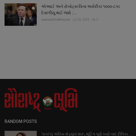
એઆઈ અને રોબોટ્સ વિના અમેરીકા ૧૦૦૦ ટકા
દેવાળીયુ થઈ જશે :...
saurashtrabhoomi
Jul 30, 2026
0
RANDOM POSTS
'રાકા'નું અંતિમ શેડ્યૂલ શરૂ, શૂટિંગ પૂર્ણ કર્યા બાદ દીપિકા...