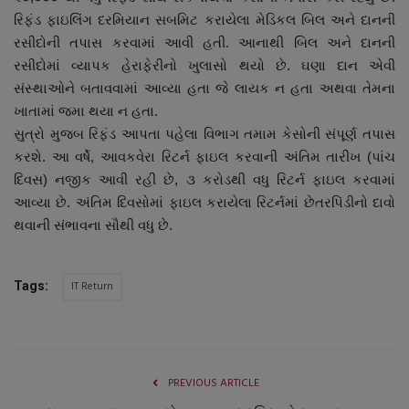
નાણાંકીય સમાચાર
રિફંડ ફાઇલિંગ દરમિયાન સબમિટ કરાયેલા મેડિકલ બિલ અને દાનની
રસીદોની તપાસ કરવામાં આવી હતી. આનાથી બિલ અને દાનની
રસીદોમાં વ્યાપક હેરાફેરીનો ખુલાસો થયો છે. ઘણા દાન એવી
સ્થાનિક સમાચાર
સંસ્થાઓને બતાવવામાં આવ્યા હતા જે લાયક ન હતા અથવા તેમના
ખાતામાં જમા થયા ન હતા.
સ્પોર્ટ્સ
સુત્રો મુજબ રિફંડ આપતા પહેલા વિભાગ તમામ કેસોની સંપૂર્ણ તપાસ
કરશે. આ વર્ષે, આવકવેરા રિટર્ન ફાઇલ કરવાની અંતિમ તારીખ (પાંચ
રાશિફળ
દિવસ) નજીક આવી રહી છે, ૩ કરોડથી વધુ રિટર્ન ફાઇલ કરવામાં
આવ્યા છે. અંતિમ દિવસોમાં ફાઇલ કરાયેલા રિટર્નમાં છેતરપિંડીનો દાવો
ગુનાખોરી
થવાની સંભાવના સૌથી વધુ છે.
બોલિવૂડ
IT Return
Tags:
સ્વાસ્થ્ય
PREVIOUS ARTICLE