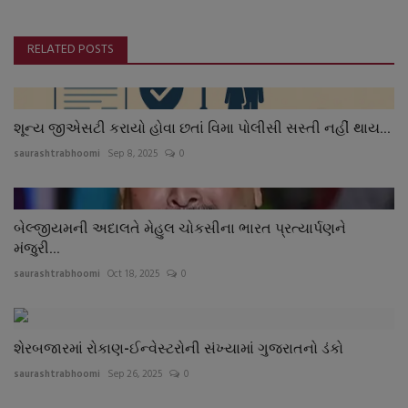
RELATED POSTS
શૂન્ય જીએસટી કરાયો હોવા છતાં વિમા પોલીસી સસ્તી નહીં થાય...
saurashtrabhoomi
Sep 8, 2025
0
બેલ્જીયમની અદાલતે મેહુલ ચોકસીના ભારત પ્રત્યાર્પણને
મંજુરી...
saurashtrabhoomi
Oct 18, 2025
0
શેરબજારમાં રોકાણ-ઈન્વેસ્ટરોની સંખ્યામાં ગુજરાતનો ડંકો
saurashtrabhoomi
Sep 26, 2025
0