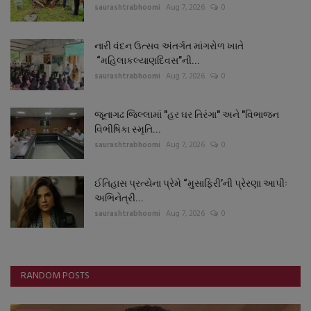
saurashtrabhoomi
Aug 7, 2026
0
નારી વંદન ઉત્સવ અંતર્ગત માંગરોળ ખાતે
“મહિલાકલ્યાણદિવસ”ની...
saurashtrabhoomi
Aug 7, 2026
0
જૂનાગઢ જિલ્લામાં "હર ઘર તિરંગા" અને "વિભાજન
વિભીષિકા સ્મૃતિ...
saurashtrabhoomi
Aug 7, 2026
0
ઈતિહાસ પ્રત્યેના પ્રેમે “મુસાફિરી’ની પ્રેરણા આપીઃ
અભિનેત્રી...
saurashtrabhoomi
Aug 7, 2026
0
RANDOM POSTS