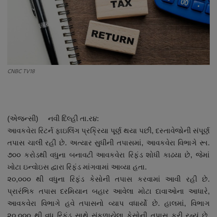
About Author
Contact
Dipotsav Special
CNBC TV18
આંતરરાષ્ટ્રીય
રાષ્ટ્રીય
(એજન્સી) નવી દિલ્હી તા.ર૪:
ગુજરાત
આવકવેરા રિટર્ન ફાઇલિંગ પ્રક્રિયા પૂર્ણ થયા પછી, દસ્તાવેજોની સંપૂર્ણ
તપાસ ચાલી રહી છે. અત્યાર સુધીની તપાસમાં, આવકવેરા વિભાગે રૂા.
જુનાગઢ
૭૦૦ કરોડથી વધુના બનાવટી આવકવેરા રિફંડ શોધી કાઢયા છે, જેમાં
ખોટા ઇન્વોઇસ દ્વારા રિફંડ માંગવામાં આવ્યા હતા.
Support US
૨૦,૦૦૦ થી વધુના રિફંડ કેસોની તપાસ કરવામાં આવી રહી છે.
પ્રારંભિક તપાસ દરમિયાન બહાર આવેલા મોટા દાવાઓના આધારે,
બજારના સમાચાર
આવકવેરા વિભાગે હવે તપાસનો વ્યાપ વધાર્યો છે. હાલમાં, વિભાગ
૨૦,૦૦૦ થી વધુ રિફંડ સાથે સંકળાયેલા કેસોની તપાસ કરી રહ્યું છે.