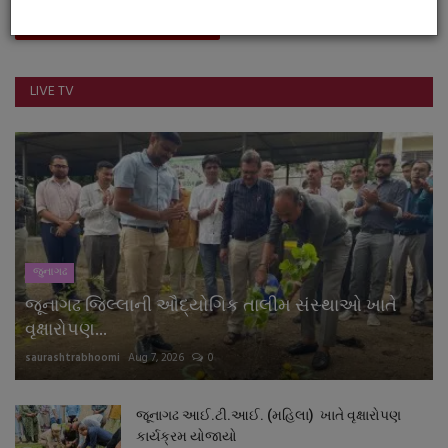
Youtube
LIVE TV
જુનાગઢ
જૂનાગઢ જિલ્લાની ઔદ્યોગિક તાલીમ સંસ્થાઓ ખાતે
વૃક્ષારોપણ...
saurashtrabhoomi
Aug 7, 2026
0
જૂનાગઢ આઈ.ટી.આઈ. (મહિલા) ખાતે વૃક્ષારોપણ
કાર્યક્રમ યોજાયો