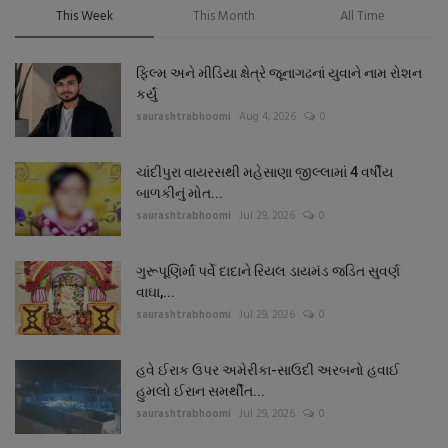
This Week
This Month
All Time
ફિલ્મ અને મીડિયા ક્ષેત્રે જૂનાગઢનાં યુવાને નામ રોશન
કર્યું
saurashtrabhoomi
Aug 4, 2026
0
ચાંદીપુરા વાયરસથી મહેસાણા જીલ્લામાં 4 વર્ષીય
બાળકીનું મોત...
saurashtrabhoomi
Jul 29, 2026
0
ગુરૂપૂણિર્માં પર્વે દાદાને રિયલ ડાયમંડ જડિત સુવર્ણ
વાઘા,...
saurashtrabhoomi
Jul 29, 2026
0
હવે ઈરાક ઉપર અમેરીકા-સાઉદી અરબનો હવાઈ
હુમલો ઈરાન સમર્થીત...
saurashtrabhoomi
Jul 29, 2026
0