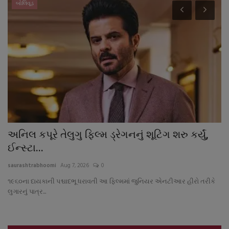
બોલિવૂડ
અનિલ કપૂરે તેલુગુ ફિલ્મ ડ્રેગનનું શૂટિંગ શરુ કર્યું,
ગ
ઈન્સ્ટા...
હવ
saurashtrabhoomi
Aug 7, 2026
0
sa
૧૯૬૦ના દાયકાની પશ્ચાદભૂ ધરાવતી આ ફિલ્મમાં જુનિયર એનટીઆર હીરો તરીકે
શિ
લુગારનું પાત્ર...
શિક