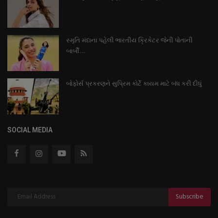
સ્મૃતિ મંદાના પહેલી ભારતીય ક્રિકેટર જેની પોતાની
બાર્બી...
બોફોર્સ પ્રકરણને સુપ્રિમ કોર્ટે કાયમ માટે બંધ કરી દીધું
SOCIAL MEDIA
Subscribe