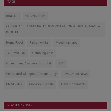
TAGS
BoatBan
CNG ભાવ વધારો
COCKROACH JANATA PARTY DEMONSTRATION AT JANTAR MANTAR
IN DELHI
Home Food
Farhan Akhtar
Meethivav area
TOLLYWOOD
Gambling Case
Government Ayurvedic Hospital
HEAT
Celebrated with great fanfare today
Investment News
UNIVERSITY
Monsoon Update
TravelDocuments
POPULAR POSTS