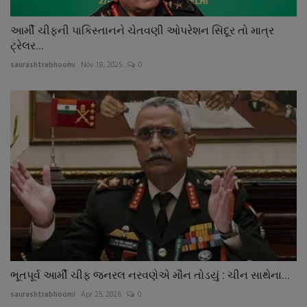
આર્મી ચીફની પાકિસ્તાનને ચેતવણી ઓપરેશન સિંદૂર તો માત્ર
ટ્રેલર...
saurashtrabhoomi
Nov 18, 2025
0
ભૂતપૂર્વ આર્મી ચીફ જનરલ નરવણેએ મૌન તોડયું : ચીન સાથેના...
saurashtrabhoomi
Apr 25, 2026
0