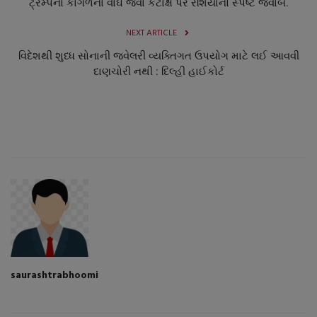
ટ્રમ્પના કાગળના વાઘ જેવા કટાક્ષ પર રશિયાનો સ્પષ્ટ જવાબ.
NEXT ARTICLE
વિદેશથી શુધ્ધ સોનાની જ્વેલરી વ્યક્તિગત ઉપયોગ માટે લઈ આવવી
દાણચોરી નથી : દિલ્હી હાઈકોર્ટ
saurashtrabhoomi