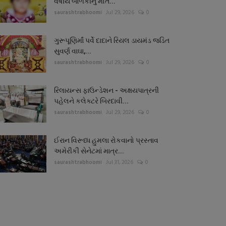
વર્ષીય બાળકીનું મોત...
saurashtrabhoomi
Jul 29, 2026
0
ગુરૂપૂણિર્માં પર્વે દાદાને રિયલ ડાયમંડ જડિત
સુવર્ણ વાઘા,...
saurashtrabhoomi
Jul 29, 2026
0
રિલાયન્સ ફાઉન્ડેશન - અક્ષયપાત્રની
પહેલને કલેક્ટરે બિરદાવી...
saurashtrabhoomi
Jul 29, 2026
0
ઈરાન વિરૂધ્ધ હુમલા રોકવાનો પ્રસ્તાવ
અમેરીકી સેનેટમાં માત્ર...
saurashtrabhoomi
Jul 31, 2026
0