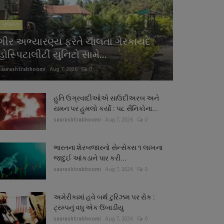
ગુજરાત
ગીર અભ્યારણ્ય ફરતે ચાલતા ગેરકાયદે
હોસ્પિટાલીટી યુનિટો સામે...
saurashtrabhoomi
Aug 7, 2026
0
હુતિ ઉગ્રવાદીઓએ સાઉદીઅરબ અને
યમન પર હુમલો કર્યો : પ૮ સૈનિકોના...
saurashtrabhoomi
Aug 7, 2026
0
ભારતના શેરબજારનો સેન્સેક્સ ૧ લાખના
જાદુઈ આંકડાને પાર કરી...
saurashtrabhoomi
Aug 7, 2026
0
અમેરીકામાં હવે બર્થ ટુરિઝમ પર રોક :
ટ્રમ્પનું વધુ એક ઉંબાડીયુ
saurashtrabhoomi
Aug 7, 2026
0