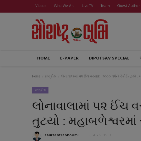
Videos
Who We Are
Live TV
Team
Guest Author
HOME
E-PAPER
DIPOTSAV SPECIAL
Home
રાષ્ટ્રીય
લોનાવાલામાં ૫૨ ઈંચ વરસાદ : ૧૦૦૦ વર્ષનો રેકોર્ડ તુટયો :
રાષ્ટ્રીય
લોનાવાલામાં ૫૨ ઈંચ વરસ
તુટયો : મહાબળેશ્વરમાં
saurashtrabhoomi
Jul 8, 2026 - 15:57