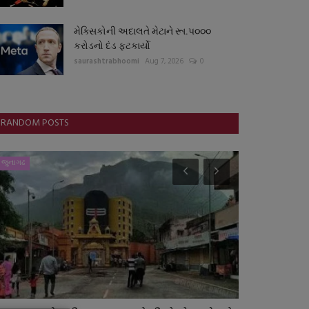
મેક્સિકોની અદાલતે મેટાને રૂા.પ૦૦૦
કરોડનો દંડ ફટકાર્યો
saurashtrabhoomi
Aug 7, 2026
0
RANDOM POSTS
જુનાગઢ
રાષ્ટ્રીય