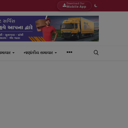
Download Our
Mobile App
સમાચાર
નાણાંકીય સમાચાર