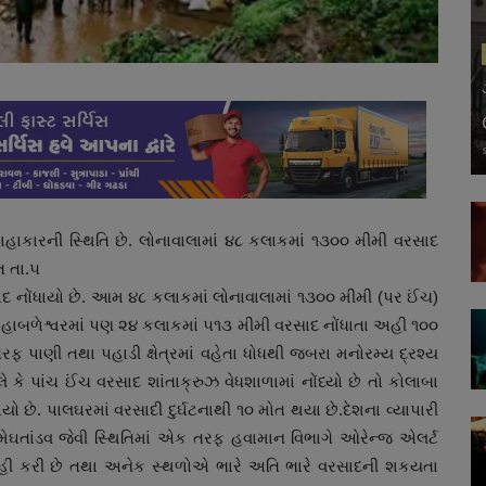
કારની સ્થિતિ છે. લોનાવાલામાં ૪૮ કલાકમાં ૧૩૦૦ મીમી વરસાદ
ગત તા.૫
 નોંધાયો છે. આમ ૪૮ કલાકમાં લોનાવાલામાં ૧૩૦૦ મીમી (પર ઈંચ)
મહાબળેશ્વરમાં પણ ૨૪ કલાકમાં ૫૧૩ મીમી વરસાદ નોંધાતા અહી ૧૦૦
તરફ પાણી તથા પહાડી ક્ષેત્રમાં વહેતા ધોધથી જબરા મનોરમ્ય દ્રશ્ય
 કે પાંચ ઈંચ વરસાદ શાંતાક્રુઝ વેધશાળામાં નોંધ્યો છે તો કોલાબા
ો છે. પાલઘરમાં વરસાદી દુર્ઘટનાથી ૧૦ મોત થયા છે.દેશના વ્યાપારી
મેઘતાંડવ જેવી સ્થિતિમાં એક તરફ હવામાન વિભાગે ઓરેન્જ એલર્ટ
ાહી કરી છે તથા અનેક સ્થળોએ ભારે અતિ ભારે વરસાદની શકયતા