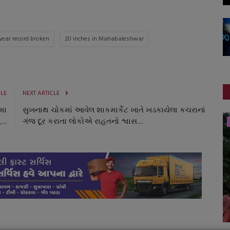
year record broken
20 inches in Mahabaleshwar
CLE
NEXT ARTICLE
સમા
સુખનાથ ચોકમાં આવેલ શાકમાર્કેટ ખાતે ખડકાયેલા કચરાનાં
...
ગંજ દૂર કરાતા લોકોએ રાહતનો શ્વાસ...
સ્પોર્ટ્સ