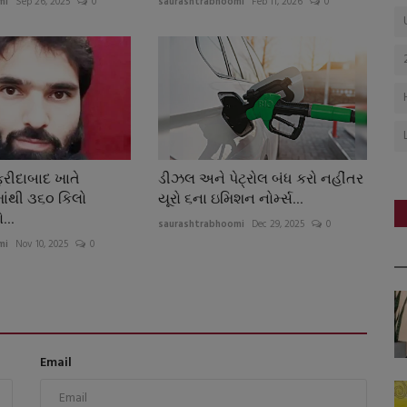
mi
Sep 26, 2025
0
saurashtrabhoomi
Feb 11, 2026
0
રીદાબાદ ખાતે
ડીઝલ અને પેટ્રોલ બંધ કરો નહીંતર
ાંથી ૩૬૦ કિલો
યૂરો ૬ના ઇમિશન નોર્મ્સ...
...
saurashtrabhoomi
Dec 29, 2025
0
mi
Nov 10, 2025
0
Email