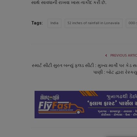
સાથે સાવધાની રાખવા ખાસ તાકીદ કરી છે.
India
52 inches of rainfall in Lonavala
000-
Tags:
PREVIOUS ARTI
સ્માર્ટ સીટી સુરત બન્યું ફલડ સીટી : મુખ્ય માર્ગો પર કેડ 
પાણી : બોટ દ્વારા રેસ્કયુ
બોલિવૂડ