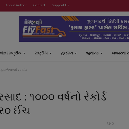
About Author
Contact
Support US
આંતરરાષ્ટ્રીય
રાષ્ટ્રીય
ગુજરાત
જુનાગઢ
બજારના 
 મહાબળેશ્વરમાં ર૦ ઈંચ
ાદ : ૧૦૦૦ વર્ષનો રેકોર્ડ
 ર૦ ઈંચ
0