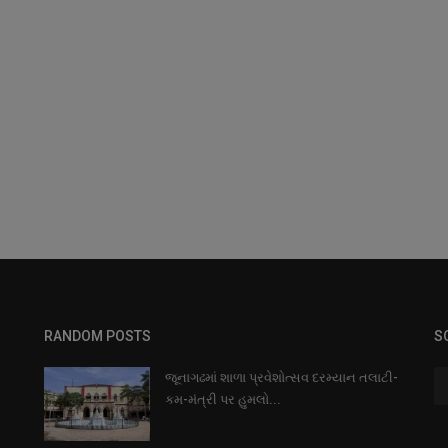
RANDOM POSTS
S
જૂનાગઢમાં શાળા પ્રવેશોત્સવ દરમ્યાન તલાટી-
કમ-મંત્રી પર હુમલો...