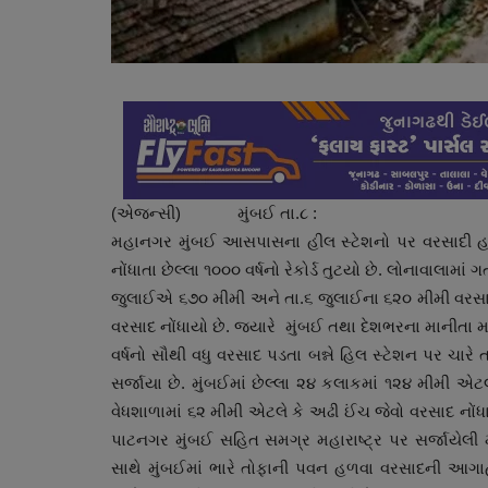
(એજન્સી) મુંબઈ તા.૮ :
મહાનગર મુંબઈ આસપાસના હીલ સ્ટેશનો પર વરસાદી હાહા
નોંધાતા છેલ્લા ૧૦૦૦ વર્ષનો રેકોર્ડ તુટયો છે. લોનાવાલામાં 
જુલાઈએ ૬૭૦ મીમી અને તા.૬ જુલાઈના ૬૨૦ મીમી વરસાદ
વરસાદ નોંધાયો છે. જયારે મુંબઈ તથા દેશભરના માનીતા 
વર્ષનો સૌથી વધુ વરસાદ પડતા બન્ને હિલ સ્ટેશન પર ચારે 
સર્જાયા છે. મુંબઈમાં છેલ્લા ૨૪ કલાકમાં ૧૨૪ મીમી એટલે
વેધશાળામાં ૬૨ મીમી એટલે કે અઢી ઈંચ જેવો વરસાદ નોંધાય
પાટનગર મુંબઈ સહિત સમગ્ર મહારાષ્ટ્ર પર સર્જાયેલી 
સાથે મુંબઈમાં ભારે તોફાની પવન હળવા વરસાદની આગ