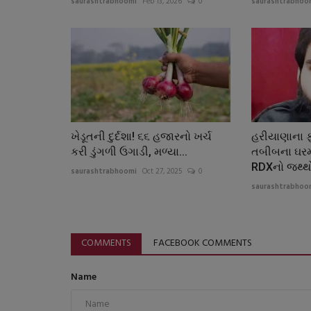
saurashtrabhoomi
Feb 13, 2026
0
saurashtrabhoo
ખેડૂતની દુર્દશા! ૬૬ હજારનો ખર્ચ
હરીયાણાના ફ
કરી ડુંગળી ઉગાડી, મળ્યા...
તબીબના ઘરમ
RDXનો જથ્થો
saurashtrabhoomi
Oct 27, 2025
0
saurashtrabhoo
COMMENTS
FACEBOOK COMMENTS
Name