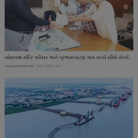
સોમનાથ મંદિર પરીસર અને પ્રભાસપાટણ ગામ વચ્ચે સીધો સંપર્ક...
saurashtrabhoomi
Feb 9, 2026
0