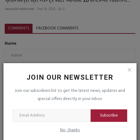
પ્રધાનમંત્રી શ્રી નરેન્દ્ર મોદી આગામી 20 સપ્ટેમ્બરે લોથલની...
saurashtrabhoomi
Sep 18, 2025
0
COMMENTS
FACEBOOK COMMENTS
Name
Email
JOIN OUR NEWSLETTER
Join our subscribers list to get the latest news, updates and
Comment
special offers directly in your inbox
Subscribe
No, thanks