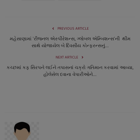
PREVIOUS ARTICLE
મહેસાણામાં 'રીજનલ એસ્પીરેશન્સ, ગ્લોબલ એમ્બિશન્સ'ની થીમ
સાથે યોજાયેલ બે દિવસીય કોન્ફરન્સનું...
NEXT ARTICLE
કચ્છમાં કફ સિરપને લઈને તપાસનાં ચક્રો ગતિમાન કરવામાં આવ્યા,
હોલેસેલ દવાના વેપારીઓને...