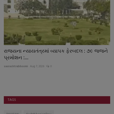
રાજયના ન્યાયતંત્રમાં વ્યાપક ફેરબદલ : ૭૯ જજને
મ
પ્રમોશન :...
ફ
saurashtrabhoomi
Aug 7, 2026
0
sa
TAGS