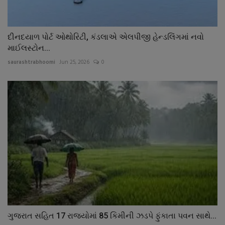
દીનદયાળ પોર્ટ ઓથોરિટી, કંડલાએ એલપીજી હેન્ડલિંગમાં નવો
માઈલસ્ટોન...
saurashtrabhoomi
Jun 25, 2026
0
ગુજરાત સહિત 17 રાજયોમાં 85 કિમીની ઝડપે ફુંકાતા પવન સાથે...