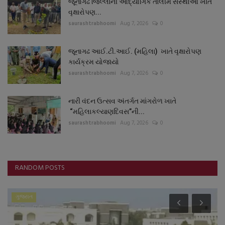
જૂનાગઢ જિલ્લાની ઔદ્યોગિક તાલીમ સંસ્થાઓ ખાતે
વૃક્ષારોપણ...
saurashtrabhoomi
Aug 7, 2026
0
જૂનાગઢ આઈ.ટી.આઈ. (મહિલા) ખાતે વૃક્ષારોપણ
કાર્યક્રમ યોજાયો
saurashtrabhoomi
Aug 7, 2026
0
નારી વંદન ઉત્સવ અંતર્ગત માંગરોળ ખાતે
“મહિલાકલ્યાણદિવસ”ની...
saurashtrabhoomi
Aug 7, 2026
0
RANDOM POSTS
ગુજરાત