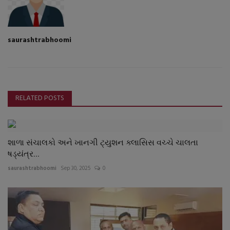
saurashtrabhoomi
RELATED POSTS
શાળા સંચાલકો અને ખાનગી ટ્યુશન ક્લાસિસ વચ્ચે ચાલતા
ષડ્યંત્ર...
saurashtrabhoomi
Sep 30, 2025
0