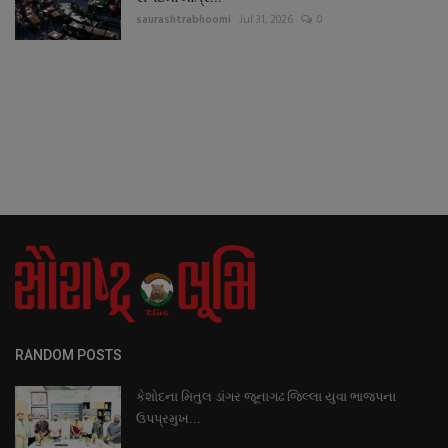
saurashtrabhoomi
Jul 31, 2026
0
RANDOM POSTS
કેશોદના મિતુલ ડાંગર જૂનાગઢ જિલ્લા યુવા ભાજપના
ઉપપ્રમુખ...