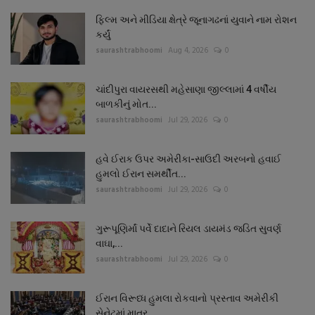
ફિલ્મ અને મીડિયા ક્ષેત્રે જૂનાગઢનાં યુવાને નામ રોશન
કર્યું
saurashtrabhoomi
Aug 4, 2026
0
ચાંદીપુરા વાયરસથી મહેસાણા જીલ્લામાં 4 વર્ષીય
બાળકીનું મોત...
saurashtrabhoomi
Jul 29, 2026
0
હવે ઈરાક ઉપર અમેરીકા-સાઉદી અરબનો હવાઈ
હુમલો ઈરાન સમર્થીત...
saurashtrabhoomi
Jul 29, 2026
0
ગુરૂપૂણિર્માં પર્વે દાદાને રિયલ ડાયમંડ જડિત સુવર્ણ
વાઘા,...
saurashtrabhoomi
Jul 29, 2026
0
ઈરાન વિરૂધ્ધ હુમલા રોકવાનો પ્રસ્તાવ અમેરીકી
સેનેટમાં માત્ર...