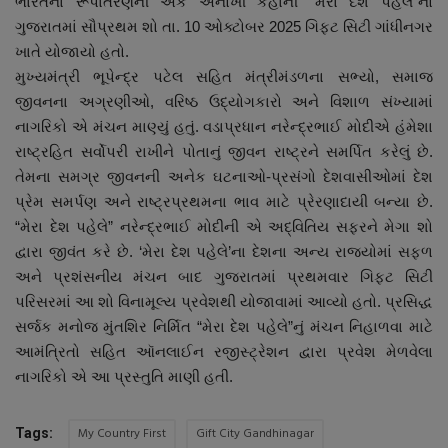
ભારતના રૂપાંતરણની એક અનોખી કહાની “મેરા દેશ પહેલે”નો
નાણાંકીય સમાચાર
ગુજરાતમાં સૌપ્રથમ શો તા. 10 ઓક્ટોબર 2025 ગિફ્ટ સિટી ગાંધીનગર
ખાતે યોજાયો હતો.
સ્થાનિક સમાચાર
મુખ્યમંત્રી ભૂપેન્દ્ર પટેલ સહિત મંત્રીમંડળના સભ્યો, સમાજ
જીવનના અગ્રણીઓ, વરિષ્ઠ ઉદ્યોગકારો અને વિશાળ સંખ્યામાં
સ્પોર્ટ્સ
નાગરિકો એ મંચન માણ્યું હતું. વડાપ્રધાન નરેન્દ્રભાઈ મોદીએ હંમેશા
રાષ્ટ્રહિત સર્વોપરી રાખીને પોતાનું જીવન રાષ્ટ્રને સમર્પિત કરેલું છે.
રાશિફળ
તેમના સમગ્ર જીવનની અનેક ઘટનાઓ-પ્રસંગો દેશવાસીઓમાં દેશ
પ્રેમ સમર્પણ અને રાષ્ટ્રપ્રથમના ભાવ માટે પ્રેરણાદાયી બન્યા છે.
ગુનાખોરી
“મેરા દેશ પહેલે” નરેન્દ્રભાઈ મોદીની એ અદ્વિતિય સફરને મેગા શો
દ્વારા જીવંત કરે છે. ‘મેરા દેશ પહેલે’ના દેશના અન્ય રાજ્યોમાં સફળ
બોલિવૂડ
અને પ્રશંસનીય મંચન બાદ ગુજરાતમાં પ્રથમવાર ગિફ્ટ સિટી
પરિસરમાં આ શો વિનામૂલ્ય પ્રવેશથી યોજાવામાં આવ્યો હતો. પ્રસિદ્ધ
સ્વાસ્થ્ય
સર્જક મનોજ મુંતશિર નિર્મિત “મેરા દેશ પહેલે”નું મંચન નિહાળવા માટે
આમંત્રિતો સહિત ઑનલાઈન રજીસ્ટ્રેશન દ્વારા પ્રવેશ મેળવેલા
નાગરિકો એ આ પ્રસ્તુતિ માણી હતી.
My Country First
Gift City Gandhinagar
Tags: