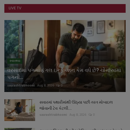
LIVE TV
સ્વાસ્થ્ય
વરસાદમાં પગમાં ફંગલ ઇન્ફેક્શન કેમ વધે છે? ચોમાસામાં
પગની...
saurashtrabhoomi
Aug 8, 2026
0
સવારમાં પથારીમાંથી ઊઠ્યા પછી તરત મોબાઇલ
જોવાની ટેવ કેટલી...
saurashtrabhoomi
Aug 8, 2026
0