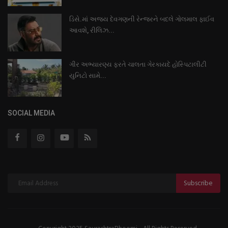
ડિસે.માં અજય દેવગણની રેન્જરને બદલે ગોલમાલ ફાઈવ
આવશે, રીલિઝ...
ગીર અભ્યારણ્ય ફરતે ચાલતા ગેરકાયદે હોસ્પિટાલીટી
યુનિટો સામે...
SOCIAL MEDIA
Subscribe